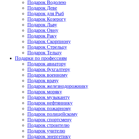
Подарок Водолею
Подарок Деве
Подарок для Рыб
Подарок Козерогу
Подарок Льву
Подарок Овну
Подарок Раку
Подарок Скорпиону
Подарок Стрельцу
Подарок Тельцу
Подарки по профессиям
Подарок авиатору
Подарок бухгалтеру
Подарок военному
Подарок врачу
Подарок железнодорожнику
Подарок моряку
Подарок музыканту
Подарок нефтяннику
Подарок пожарному
Подарок полицейскому
Подарок спортсмену
Подарок строителю
Подарок учителю
Подарок энергетику