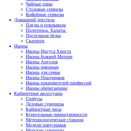
Чайные пары
Столовые сервизы
Кофейные сервизы
Домашний текстиль
Пледы и покрывала
Полотенца. Халаты.
Постельное белье
Скатерти
Иконы
Иконы Иисуса Христа
Иконы Божией Матери
Иконы Ангелов
Иконы именные
Иконы для семьи
Иконы Праздников
Иконы покровителей профессий
Иконы оберегающие
Кабинетные аксессуары
Глобусы
Деловые сувениры
Кабинетные часы
Курительные принадлежности
Метеорологические станции
Модели парусников
Морские сувениры