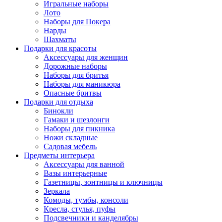
Игральные наборы
Лото
Наборы для Покера
Нарды
Шахматы
Подарки для красоты
Аксессуары для женщин
Дорожные наборы
Наборы для бритья
Наборы для маникюра
Опасные бритвы
Подарки для отдыха
Бинокли
Гамаки и шезлонги
Наборы для пикника
Ножи складные
Садовая мебель
Предметы интерьера
Аксессуары для ванной
Вазы интерьерные
Газетницы, зонтницы и ключницы
Зеркала
Комоды, тумбы, консоли
Кресла, стулья, пуфы
Подсвечники и канделябры