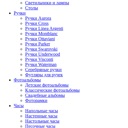
Светильники и лампы
Столы
Ручки
Ручки Aurora
Ручки Cross
Ручки Linea Argenti
Ручки Montblanc
Ручки Ottaviani
Ручки Parker
Ручки Swarovski
Ручки Underwood
Ручки Visconti
Ручки Waterman
Серебряные ручки
Футляры для ручек
Фотоальбомы
Детские фотоальбомы
Классические фотоальбомы
Свадебные альбомы
Фоторамки
Часы
Напольные часы
Настенные часы
Настольные часы
Песочные часы