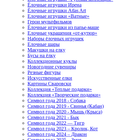
Ёлочные игрушки Ирена
Ёлочные игрушки Atlas Art
Елочные игрушки «Ватные»
Герои мультфильмов
Ёлочные игрушки из папье-маше
Елочные украшения «от-кутюр»
Наборы ёлочных игрушек
Елочные шары
Макушки на елку
Бусы на ёлку
Коллекционные куклы
Новогодние сувениры
Резные фигуры
Искусственные елки
Картины Сваровски
Коллекция «Теплые подарки»
Коллекция «Творческие подарки»
Символ года 2018 - Собака
Символ года 2019 - Свинья (Кабан)
Символ года 2020 - Мышь (Крыса)
Символ года 2021 - Бык
Символ года 2022 — Тигр
Символ года 2023 – Кролик, Кот
Символ года 2024 – Дракон
Символ года 2025 – Змея