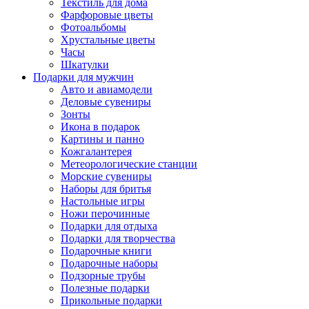
Текстиль для дома
Фарфоровые цветы
Фотоальбомы
Хрустальные цветы
Часы
Шкатулки
Подарки для мужчин
Авто и авиамодели
Деловые сувениры
Зонты
Икона в подарок
Картины и панно
Кожгалантерея
Метеорологические станции
Морские сувениры
Наборы для бритья
Настольные игры
Ножи перочинные
Подарки для отдыха
Подарки для творчества
Подарочные книги
Подарочные наборы
Подзорные трубы
Полезные подарки
Прикольные подарки