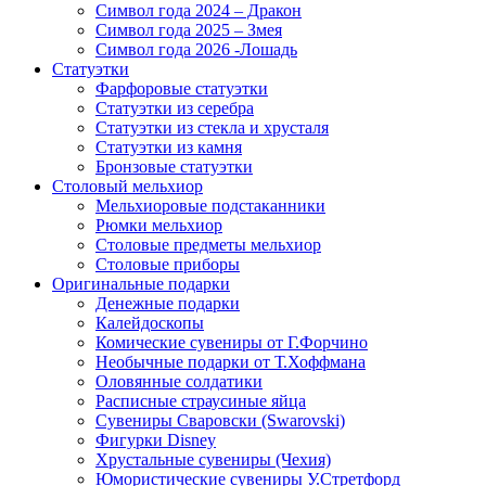
Символ года 2024 – Дракон
Символ года 2025 – Змея
Символ года 2026 -Лошадь
Статуэтки
Фарфоровые статуэтки
Статуэтки из серебра
Статуэтки из стекла и хрусталя
Статуэтки из камня
Бронзовые статуэтки
Столовый мельхиор
Мельхиоровые подстаканники
Рюмки мельхиор
Столовые предметы мельхиор
Столовые приборы
Оригинальные подарки
Денежные подарки
Калейдоскопы
Комические сувениры от Г.Форчино
Необычные подарки от Т.Хоффмана
Оловянные солдатики
Расписные страусиные яйца
Сувениры Сваровски (Swarovski)
Фигурки Disney
Хрустальные сувениры (Чехия)
Юмористические сувениры У.Стретфорд