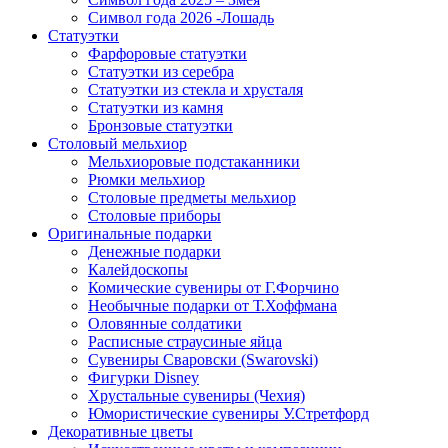
Символ года 2026 -Лошадь
Статуэтки
Фарфоровые статуэтки
Статуэтки из серебра
Статуэтки из стекла и хрусталя
Статуэтки из камня
Бронзовые статуэтки
Столовый мельхиор
Мельхиоровые подстаканники
Рюмки мельхиор
Столовые предметы мельхиор
Столовые приборы
Оригинальные подарки
Денежные подарки
Калейдоскопы
Комические сувениры от Г.Форчино
Необычные подарки от Т.Хоффмана
Оловянные солдатики
Расписные страусиные яйца
Сувениры Сваровски (Swarovski)
Фигурки Disney
Хрустальные сувениры (Чехия)
Юмористические сувениры У.Стретфорд
Декоративные цветы