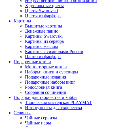
Искусственные цветы и композиции
Хрустальные цветы
Цветы Swarovski
Цветы из фарфора
Картины
Вышитые картины
Денежные панно
Картины Swarovski
Картины из серебра
Картины маслом
Картины с символами России
Панно из фарфора
Подарочные книги
Миниатюрные книги
Наборы: книги и сувениры
Подарочные издания
Подарочные наборы книг
Родословная книга
Собрания сочинений
Подарки для творчества и хобби
Творческая мастерская PLAYMAT
Инструменты для творчества
Cервизы
Чайные сервизы
Чайные пары