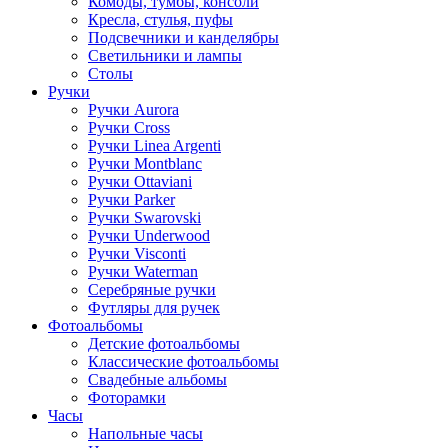
Комоды, тумбы, консоли
Кресла, стулья, пуфы
Подсвечники и канделябры
Светильники и лампы
Столы
Ручки
Ручки Aurora
Ручки Cross
Ручки Linea Argenti
Ручки Montblanc
Ручки Ottaviani
Ручки Parker
Ручки Swarovski
Ручки Underwood
Ручки Visconti
Ручки Waterman
Серебряные ручки
Футляры для ручек
Фотоальбомы
Детские фотоальбомы
Классические фотоальбомы
Свадебные альбомы
Фоторамки
Часы
Напольные часы