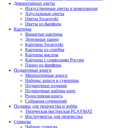
Декоративные цветы
Искусственные цветы и композиции
Хрустальные цветы
Цветы Swarovski
Цветы из фарфора
Картины
Вышитые картины
Денежные панно
Картины Swarovski
Картины из серебра
Картины маслом
Картины с символами России
Панно из фарфора
Подарочные книги
Миниатюрные книги
Наборы: книги и сувениры
Подарочные издания
Подарочные наборы книг
Родословная книга
Собрания сочинений
Подарки для творчества и хобби
Творческая мастерская PLAYMAT
Инструменты для творчества
Cервизы
Чайные сервизы