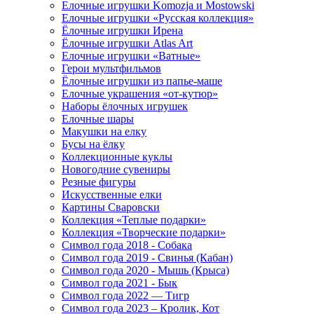
Елочные игрушки Komozja и Mostowski
Елочные игрушки «Русская коллекция»
Ёлочные игрушки Ирена
Ёлочные игрушки Atlas Art
Елочные игрушки «Ватные»
Герои мультфильмов
Ёлочные игрушки из папье-маше
Елочные украшения «от-кутюр»
Наборы ёлочных игрушек
Елочные шары
Макушки на елку
Бусы на ёлку
Коллекционные куклы
Новогодние сувениры
Резные фигуры
Искусственные елки
Картины Сваровски
Коллекция «Теплые подарки»
Коллекция «Творческие подарки»
Символ года 2018 - Собака
Символ года 2019 - Свинья (Кабан)
Символ года 2020 - Мышь (Крыса)
Символ года 2021 - Бык
Символ года 2022 — Тигр
Символ года 2023 – Кролик, Кот