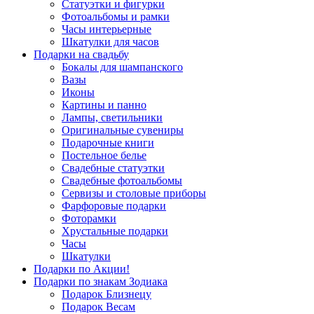
Статуэтки и фигурки
Фотоальбомы и рамки
Часы интерьерные
Шкатулки для часов
Подарки на свадьбу
Бокалы для шампанского
Вазы
Иконы
Картины и панно
Лампы, светильники
Оригинальные сувениры
Подарочные книги
Постельное белье
Свадебные статуэтки
Свадебные фотоальбомы
Сервизы и столовые приборы
Фарфоровые подарки
Фоторамки
Хрустальные подарки
Часы
Шкатулки
Подарки по Акции!
Подарки по знакам Зодиака
Подарок Близнецу
Подарок Весам