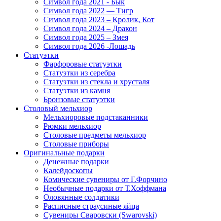
Символ года 2021 - Бык
Символ года 2022 — Тигр
Символ года 2023 – Кролик, Кот
Символ года 2024 – Дракон
Символ года 2025 – Змея
Символ года 2026 -Лошадь
Статуэтки
Фарфоровые статуэтки
Статуэтки из серебра
Статуэтки из стекла и хрусталя
Статуэтки из камня
Бронзовые статуэтки
Столовый мельхиор
Мельхиоровые подстаканники
Рюмки мельхиор
Столовые предметы мельхиор
Столовые приборы
Оригинальные подарки
Денежные подарки
Калейдоскопы
Комические сувениры от Г.Форчино
Необычные подарки от Т.Хоффмана
Оловянные солдатики
Расписные страусиные яйца
Сувениры Сваровски (Swarovski)