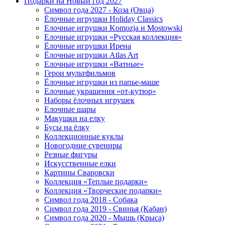
Подарки на Новый год 2027
Символ года 2027 - Коза (Овца)
Ёлочные игрушки Holiday Classics
Елочные игрушки Komozja и Mostowski
Елочные игрушки «Русская коллекция»
Ёлочные игрушки Ирена
Ёлочные игрушки Atlas Art
Елочные игрушки «Ватные»
Герои мультфильмов
Ёлочные игрушки из папье-маше
Елочные украшения «от-кутюр»
Наборы ёлочных игрушек
Елочные шары
Макушки на елку
Бусы на ёлку
Коллекционные куклы
Новогодние сувениры
Резные фигуры
Искусственные елки
Картины Сваровски
Коллекция «Теплые подарки»
Коллекция «Творческие подарки»
Символ года 2018 - Собака
Символ года 2019 - Свинья (Кабан)
Символ года 2020 - Мышь (Крыса)