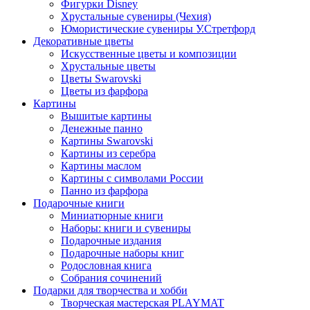
Фигурки Disney
Хрустальные сувениры (Чехия)
Юмористические сувениры У.Стретфорд
Декоративные цветы
Искусственные цветы и композиции
Хрустальные цветы
Цветы Swarovski
Цветы из фарфора
Картины
Вышитые картины
Денежные панно
Картины Swarovski
Картины из серебра
Картины маслом
Картины с символами России
Панно из фарфора
Подарочные книги
Миниатюрные книги
Наборы: книги и сувениры
Подарочные издания
Подарочные наборы книг
Родословная книга
Собрания сочинений
Подарки для творчества и хобби
Творческая мастерская PLAYMAT