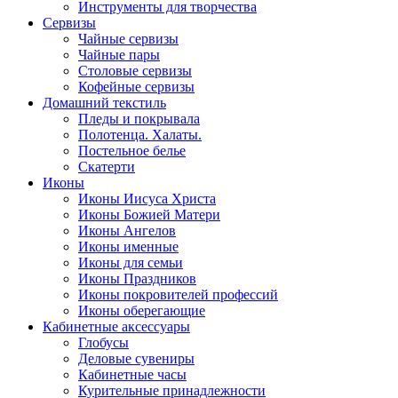
Инструменты для творчества
Cервизы
Чайные сервизы
Чайные пары
Столовые сервизы
Кофейные сервизы
Домашний текстиль
Пледы и покрывала
Полотенца. Халаты.
Постельное белье
Скатерти
Иконы
Иконы Иисуса Христа
Иконы Божией Матери
Иконы Ангелов
Иконы именные
Иконы для семьи
Иконы Праздников
Иконы покровителей профессий
Иконы оберегающие
Кабинетные аксессуары
Глобусы
Деловые сувениры
Кабинетные часы
Курительные принадлежности