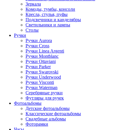
Зеркала
Комоды, тумбы, консоли
Кресла, стулья, пуфы
Подсвечники и канделябры
Светильники и лампы
Столы
Ручки
Ручки Aurora
Ручки Cross
Ручки Linea Argenti
Ручки Montblanc
Ручки Ottaviani
Ручки Parker
Ручки Swarovski
Ручки Underwood
Ручки Visconti
Ручки Waterman
Серебряные ручки
Футляры для ручек
Фотоальбомы
Детские фотоальбомы
Классические фотоальбомы
Свадебные альбомы
Фоторамки
Часы