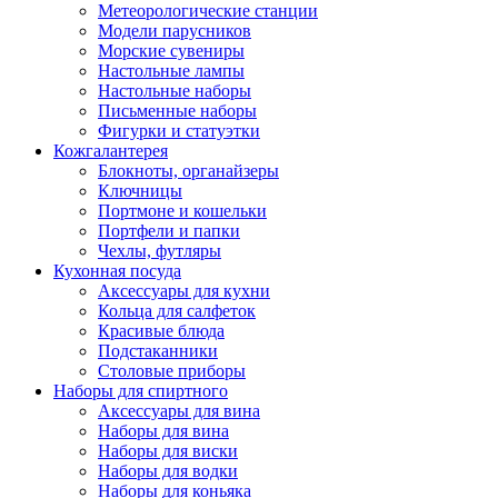
Метеорологические станции
Модели парусников
Морские сувениры
Настольные лампы
Настольные наборы
Письменные наборы
Фигурки и статуэтки
Кожгалантерея
Блокноты, органайзеры
Ключницы
Портмоне и кошельки
Портфели и папки
Чехлы, футляры
Кухонная посуда
Аксессуары для кухни
Кольца для салфеток
Красивые блюда
Подстаканники
Столовые приборы
Наборы для спиртного
Аксессуары для вина
Наборы для вина
Наборы для виски
Наборы для водки
Наборы для коньяка