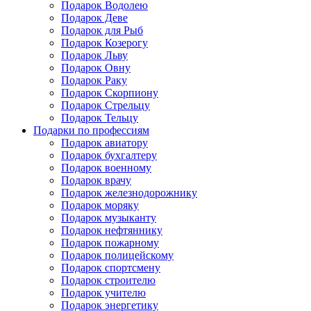
Подарок Водолею
Подарок Деве
Подарок для Рыб
Подарок Козерогу
Подарок Льву
Подарок Овну
Подарок Раку
Подарок Скорпиону
Подарок Стрельцу
Подарок Тельцу
Подарки по профессиям
Подарок авиатору
Подарок бухгалтеру
Подарок военному
Подарок врачу
Подарок железнодорожнику
Подарок моряку
Подарок музыканту
Подарок нефтяннику
Подарок пожарному
Подарок полицейскому
Подарок спортсмену
Подарок строителю
Подарок учителю
Подарок энергетику