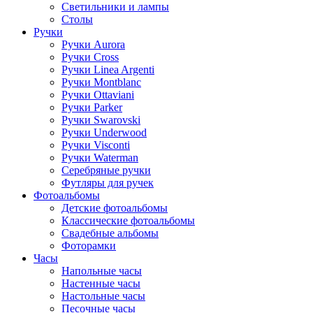
Светильники и лампы
Столы
Ручки
Ручки Aurora
Ручки Cross
Ручки Linea Argenti
Ручки Montblanc
Ручки Ottaviani
Ручки Parker
Ручки Swarovski
Ручки Underwood
Ручки Visconti
Ручки Waterman
Серебряные ручки
Футляры для ручек
Фотоальбомы
Детские фотоальбомы
Классические фотоальбомы
Свадебные альбомы
Фоторамки
Часы
Напольные часы
Настенные часы
Настольные часы
Песочные часы