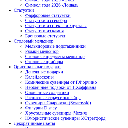
Символ года 2026 -Лошадь
Статуэтки
Фарфоровые статуэтки
Статуэтки из серебра
Статуэтки из стекла и хрусталя
Статуэтки из камня
Бронзовые статуэтки
Столовый мельхиор
Мельхиоровые подстаканники
Рюмки мельхиор
Столовые предметы мельхиор
Столовые приборы
Оригинальные подарки
Денежные подарки
Калейдоскопы
Комические сувениры от Г.Форчино
Необычные подарки от Т.Хоффмана
Оловянные солдатики
Расписные страусиные яйца
Сувениры Сваровски (Swarovski)
Фигурки Disney
Хрустальные сувениры (Чехия)
Юмористические сувениры У.Стретфорд
Декоративные цветы