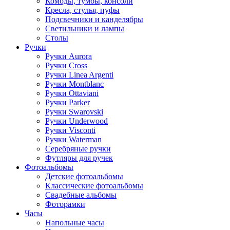
Комоды, тумбы, консоли
Кресла, стулья, пуфы
Подсвечники и канделябры
Светильники и лампы
Столы
Ручки
Ручки Aurora
Ручки Cross
Ручки Linea Argenti
Ручки Montblanc
Ручки Ottaviani
Ручки Parker
Ручки Swarovski
Ручки Underwood
Ручки Visconti
Ручки Waterman
Серебряные ручки
Футляры для ручек
Фотоальбомы
Детские фотоальбомы
Классические фотоальбомы
Свадебные альбомы
Фоторамки
Часы
Напольные часы