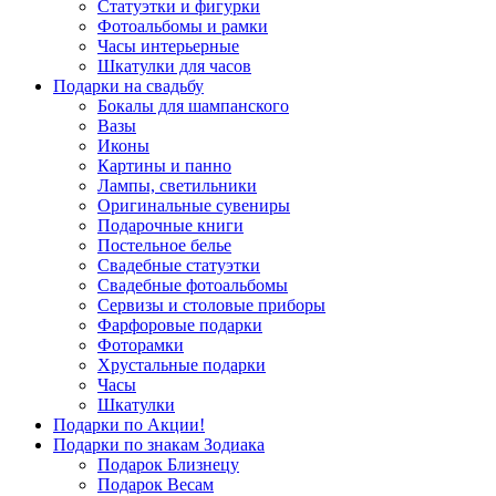
Статуэтки и фигурки
Фотоальбомы и рамки
Часы интерьерные
Шкатулки для часов
Подарки на свадьбу
Бокалы для шампанского
Вазы
Иконы
Картины и панно
Лампы, светильники
Оригинальные сувениры
Подарочные книги
Постельное белье
Свадебные статуэтки
Свадебные фотоальбомы
Сервизы и столовые приборы
Фарфоровые подарки
Фоторамки
Хрустальные подарки
Часы
Шкатулки
Подарки по Акции!
Подарки по знакам Зодиака
Подарок Близнецу
Подарок Весам