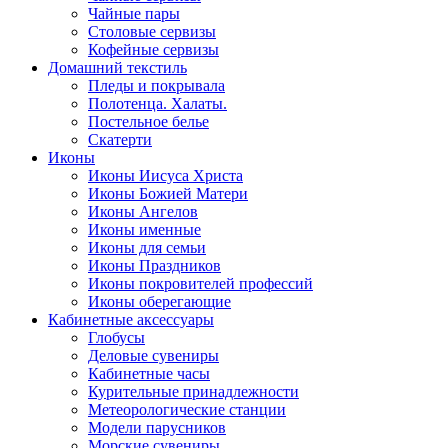
Чайные пары
Столовые сервизы
Кофейные сервизы
Домашний текстиль
Пледы и покрывала
Полотенца. Халаты.
Постельное белье
Скатерти
Иконы
Иконы Иисуса Христа
Иконы Божией Матери
Иконы Ангелов
Иконы именные
Иконы для семьи
Иконы Праздников
Иконы покровителей профессий
Иконы оберегающие
Кабинетные аксессуары
Глобусы
Деловые сувениры
Кабинетные часы
Курительные принадлежности
Метеорологические станции
Модели парусников
Морские сувениры