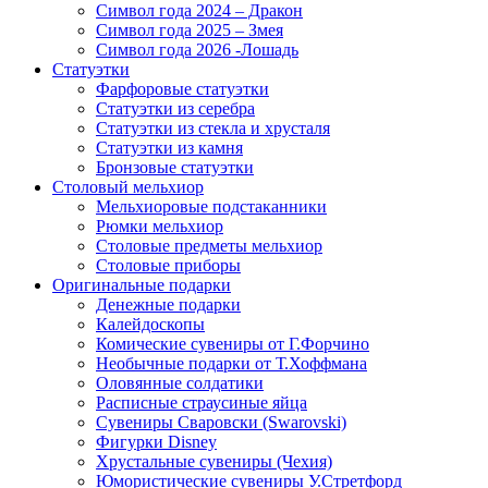
Символ года 2024 – Дракон
Символ года 2025 – Змея
Символ года 2026 -Лошадь
Статуэтки
Фарфоровые статуэтки
Статуэтки из серебра
Статуэтки из стекла и хрусталя
Статуэтки из камня
Бронзовые статуэтки
Столовый мельхиор
Мельхиоровые подстаканники
Рюмки мельхиор
Столовые предметы мельхиор
Столовые приборы
Оригинальные подарки
Денежные подарки
Калейдоскопы
Комические сувениры от Г.Форчино
Необычные подарки от Т.Хоффмана
Оловянные солдатики
Расписные страусиные яйца
Сувениры Сваровски (Swarovski)
Фигурки Disney
Хрустальные сувениры (Чехия)
Юмористические сувениры У.Стретфорд