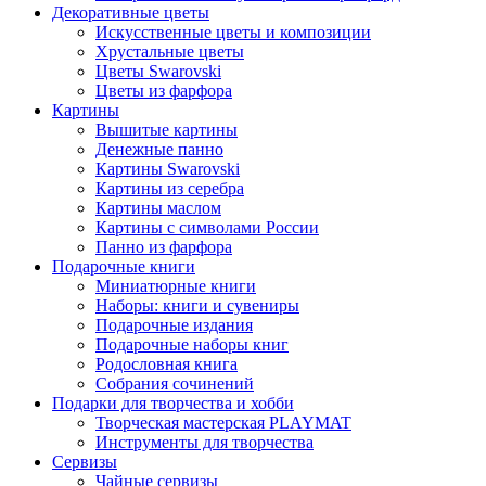
Декоративные цветы
Искусственные цветы и композиции
Хрустальные цветы
Цветы Swarovski
Цветы из фарфора
Картины
Вышитые картины
Денежные панно
Картины Swarovski
Картины из серебра
Картины маслом
Картины с символами России
Панно из фарфора
Подарочные книги
Миниатюрные книги
Наборы: книги и сувениры
Подарочные издания
Подарочные наборы книг
Родословная книга
Собрания сочинений
Подарки для творчества и хобби
Творческая мастерская PLAYMAT
Инструменты для творчества
Cервизы
Чайные сервизы