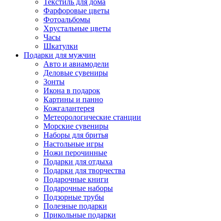
Текстиль для дома
Фарфоровые цветы
Фотоальбомы
Хрустальные цветы
Часы
Шкатулки
Подарки для мужчин
Авто и авиамодели
Деловые сувениры
Зонты
Икона в подарок
Картины и панно
Кожгалантерея
Метеорологические станции
Морские сувениры
Наборы для бритья
Настольные игры
Ножи перочинные
Подарки для отдыха
Подарки для творчества
Подарочные книги
Подарочные наборы
Подзорные трубы
Полезные подарки
Прикольные подарки