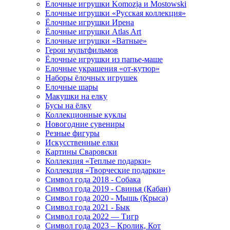
Елочные игрушки Komozja и Mostowski
Елочные игрушки «Русская коллекция»
Ёлочные игрушки Ирена
Ёлочные игрушки Atlas Art
Елочные игрушки «Ватные»
Герои мультфильмов
Ёлочные игрушки из папье-маше
Елочные украшения «от-кутюр»
Наборы ёлочных игрушек
Елочные шары
Макушки на елку
Бусы на ёлку
Коллекционные куклы
Новогодние сувениры
Резные фигуры
Искусственные елки
Картины Сваровски
Коллекция «Теплые подарки»
Коллекция «Творческие подарки»
Символ года 2018 - Собака
Символ года 2019 - Свинья (Кабан)
Символ года 2020 - Мышь (Крыса)
Символ года 2021 - Бык
Символ года 2022 — Тигр
Символ года 2023 – Кролик, Кот