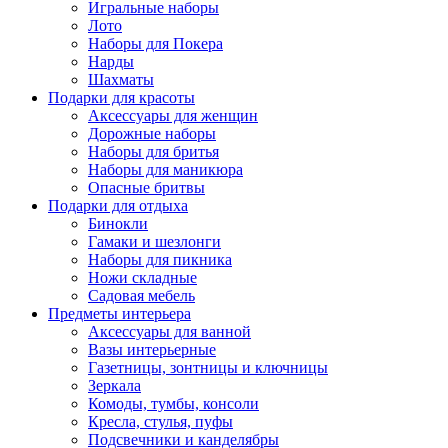
Игральные наборы
Лото
Наборы для Покера
Нарды
Шахматы
Подарки для красоты
Аксессуары для женщин
Дорожные наборы
Наборы для бритья
Наборы для маникюра
Опасные бритвы
Подарки для отдыха
Бинокли
Гамаки и шезлонги
Наборы для пикника
Ножи складные
Садовая мебель
Предметы интерьера
Аксессуары для ванной
Вазы интерьерные
Газетницы, зонтницы и ключницы
Зеркала
Комоды, тумбы, консоли
Кресла, стулья, пуфы
Подсвечники и канделябры