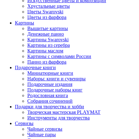
Искусственные цветы и композиции
Хрустальные цветы
Цветы Swarovski
Цветы из фарфора
Картины
Вышитые картины
Денежные панно
Картины Swarovski
Картины из серебра
Картины маслом
Картины с символами России
Панно из фарфора
Подарочные книги
Миниатюрные книги
Наборы: книги и сувениры
Подарочные издания
Подарочные наборы книг
Родословная книга
Собрания сочинений
Подарки для творчества и хобби
Творческая мастерская PLAYMAT
Инструменты для творчества
Cервизы
Чайные сервизы
Чайные пары