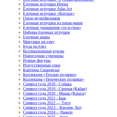
Ёлочные игрушки Ирена
Ёлочные игрушки Atlas Art
Елочные игрушки «Ватные»
Герои мультфильмов
Ёлочные игрушки из папье-маше
Елочные украшения «от-кутюр»
Наборы ёлочных игрушек
Елочные шары
Макушки на елку
Бусы на ёлку
Коллекционные куклы
Новогодние сувениры
Резные фигуры
Искусственные елки
Картины Сваровски
Коллекция «Теплые подарки»
Коллекция «Творческие подарки»
Символ года 2018 - Собака
Символ года 2019 - Свинья (Кабан)
Символ года 2020 - Мышь (Крыса)
Символ года 2021 - Бык
Символ года 2022 — Тигр
Символ года 2023 – Кролик, Кот
Символ года 2024 – Дракон
Символ года 2025 – Змея