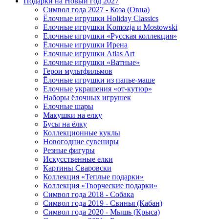
Подарки на Новый год 2027
Символ года 2027 - Коза (Овца)
Ёлочные игрушки Holiday Classics
Елочные игрушки Komozja и Mostowski
Елочные игрушки «Русская коллекция»
Ёлочные игрушки Ирена
Ёлочные игрушки Atlas Art
Елочные игрушки «Ватные»
Герои мультфильмов
Ёлочные игрушки из папье-маше
Елочные украшения «от-кутюр»
Наборы ёлочных игрушек
Елочные шары
Макушки на елку
Бусы на ёлку
Коллекционные куклы
Новогодние сувениры
Резные фигуры
Искусственные елки
Картины Сваровски
Коллекция «Теплые подарки»
Коллекция «Творческие подарки»
Символ года 2018 - Собака
Символ года 2019 - Свинья (Кабан)
Символ года 2020 - Мышь (Крыса)