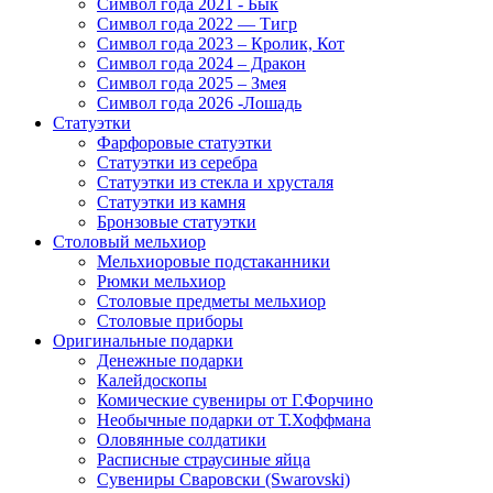
Символ года 2021 - Бык
Символ года 2022 — Тигр
Символ года 2023 – Кролик, Кот
Символ года 2024 – Дракон
Символ года 2025 – Змея
Символ года 2026 -Лошадь
Статуэтки
Фарфоровые статуэтки
Статуэтки из серебра
Статуэтки из стекла и хрусталя
Статуэтки из камня
Бронзовые статуэтки
Столовый мельхиор
Мельхиоровые подстаканники
Рюмки мельхиор
Столовые предметы мельхиор
Столовые приборы
Оригинальные подарки
Денежные подарки
Калейдоскопы
Комические сувениры от Г.Форчино
Необычные подарки от Т.Хоффмана
Оловянные солдатики
Расписные страусиные яйца
Сувениры Сваровски (Swarovski)