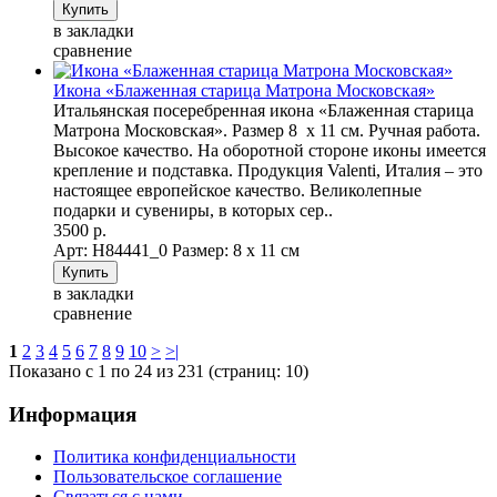
в закладки
сравнение
Икона «Блаженная старица Матрона Московская»
Итальянская посеребренная икона «Блаженная старица
Матрона Московская». Размер 8 х 11 см. Ручная работа.
Высокое качество. На оборотной стороне иконы имеется
крепление и подставка. Продукция Valenti, Италия – это
настоящее европейское качество. Великолепные
подарки и сувениры, в которых сер..
3500 р.
Арт: Н84441_0
Размер: 8 х 11 см
в закладки
сравнение
1
2
3
4
5
6
7
8
9
10
>
>|
Показано с 1 по 24 из 231 (страниц: 10)
Информация
Политика конфиденциальности
Пользовательское соглашение
Связаться с нами