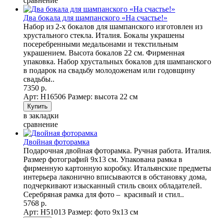
сравнение
Два бокала для шампанского «На счастье!»
Набор из 2-х бокалов для шампанского изготовлен из
хрустального стекла. Италия. Бокалы украшены
посеребренными медальонами и текстильным
украшением. Высота бокалов 22 см. Фирменная
упаковка. Набор хрустальных бокалов для шампанского
в подарок на свадьбу молодоженам или годовщину
свадьбы..
7350 р.
Арт: Н16506
Размер: высота 22 см
в закладки
сравнение
Двойная фоторамка
Подарочная двойная фоторамка. Ручная работа. Италия.
Размер фотографий 9х13 см. Упакована рамка в
фирменную картонную коробку. Итальянские предметы
интерьера лаконично вписываются в обстановку дома,
подчеркивают изысканный стиль своих обладателей.
Серебряная рамка для фото – красивый и стил..
5768 р.
Арт: Н51013
Размер: фото 9х13 см