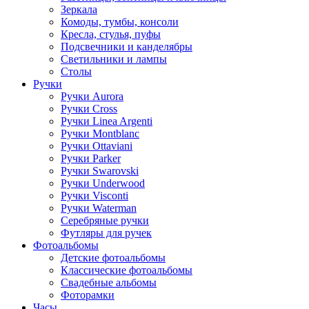
Зеркала
Комоды, тумбы, консоли
Кресла, стулья, пуфы
Подсвечники и канделябры
Светильники и лампы
Столы
Ручки
Ручки Aurora
Ручки Cross
Ручки Linea Argenti
Ручки Montblanc
Ручки Ottaviani
Ручки Parker
Ручки Swarovski
Ручки Underwood
Ручки Visconti
Ручки Waterman
Серебряные ручки
Футляры для ручек
Фотоальбомы
Детские фотоальбомы
Классические фотоальбомы
Свадебные альбомы
Фоторамки
Часы