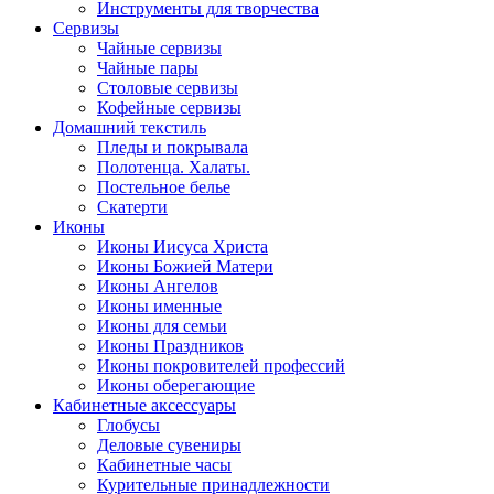
Инструменты для творчества
Cервизы
Чайные сервизы
Чайные пары
Столовые сервизы
Кофейные сервизы
Домашний текстиль
Пледы и покрывала
Полотенца. Халаты.
Постельное белье
Скатерти
Иконы
Иконы Иисуса Христа
Иконы Божией Матери
Иконы Ангелов
Иконы именные
Иконы для семьи
Иконы Праздников
Иконы покровителей профессий
Иконы оберегающие
Кабинетные аксессуары
Глобусы
Деловые сувениры
Кабинетные часы
Курительные принадлежности