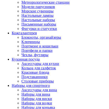
Метеорологические станции
Модели парусников
Морские сувениры
Настольные лампы
Настольные наборы
Письменные наборы
Фигурки и статуэтки
Кожгалантерея
Блокноты, органайзеры
Ключницы
Портмоне и кошельки
Портфели и папки
Чехлы, футляры
Кухонная посуда
Аксессуары для кухни
Кольца для салфеток
Красивые блюда
Подстаканники
Столовые приборы
Наборы для спиртного
Аксессуары для вина
Наборы для вина
Наборы для виски
Наборы для водки
Наборы для коньяка