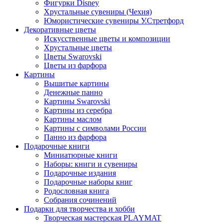
Фигурки Disney
Хрустальные сувениры (Чехия)
Юмористические сувениры У.Стретфорд
Декоративные цветы
Искусственные цветы и композиции
Хрустальные цветы
Цветы Swarovski
Цветы из фарфора
Картины
Вышитые картины
Денежные панно
Картины Swarovski
Картины из серебра
Картины маслом
Картины с символами России
Панно из фарфора
Подарочные книги
Миниатюрные книги
Наборы: книги и сувениры
Подарочные издания
Подарочные наборы книг
Родословная книга
Собрания сочинений
Подарки для творчества и хобби
Творческая мастерская PLAYMAT