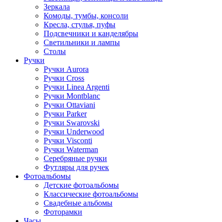
Зеркала
Комоды, тумбы, консоли
Кресла, стулья, пуфы
Подсвечники и канделябры
Светильники и лампы
Столы
Ручки
Ручки Aurora
Ручки Cross
Ручки Linea Argenti
Ручки Montblanc
Ручки Ottaviani
Ручки Parker
Ручки Swarovski
Ручки Underwood
Ручки Visconti
Ручки Waterman
Серебряные ручки
Футляры для ручек
Фотоальбомы
Детские фотоальбомы
Классические фотоальбомы
Свадебные альбомы
Фоторамки
Часы