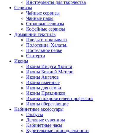
Инструменты для творчества
Cервизы
Чайные сервизы
Чайные пары
Столовые сервизы
Кофейные сервизы
Домашний текстиль
Пледы и покрывала
Полотенца. Халаты.
Постельное белье
Скатерти
Иконы
Иконы Иисуса Христа
Иконы Божией Матери
Иконы Ангелов
Иконы именные
Иконы для семьи
Иконы Праздников
Иконы покровителей профессий
Иконы оберегающие
Кабинетные аксессуары
Глобусы
Деловые сувениры
Кабинетные часы
Курительные принадлежности