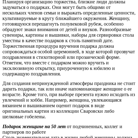
Планируя организацию торжества, близкие люди должны
задуматься о подарках. Они могут быть общими от
нескольких членов семьи и выражать определенные ценности,
культивируемые в кругу ближайшего окружения. Женщину,
готовящуюся перешагнуть полувековой рубеж, особенно
обрадуют знаки внимания от детей и внуков. Разнообразные
сувениры, картины и вышивки, наборы для сервировки стола
уместны в качестве подарков к столь памятной дате.
Торжественная процедура вручения подарка должна
сопровождаться особой церемонией, в ходе которой прозвучат
поздравления в стихотворной или прозаической форме.
Отметим, что вместе с подарком можно вручить и
эксклюзивную открытку, приуроченную к юбилею и
содержащую поздравления.
Для создания непринужденной атмосферы праздника не стоит
дарить подарки, так или иначе напоминающие женщине о ее
возрасте. Кроме того, при выборе презента нужно исходить из
увлечений и хобби. Например, женщина, увлекающаяся
вязанием и вышиванием оценит подарок в виде
оригинальных картин из коллекции Сваровски либо
шелковые гобелены.
Подарок женщине на 50 лет
от подчиненных, коллег и
партнеров по работе
Столь знаменательная дата в жизни любой женщины должна