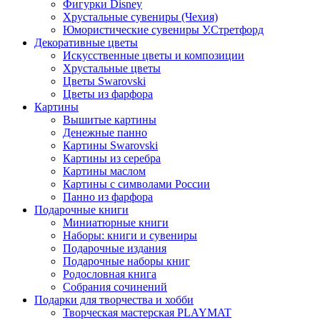
Фигурки Disney
Хрустальные сувениры (Чехия)
Юмористические сувениры У.Стретфорд
Декоративные цветы
Искусственные цветы и композиции
Хрустальные цветы
Цветы Swarovski
Цветы из фарфора
Картины
Вышитые картины
Денежные панно
Картины Swarovski
Картины из серебра
Картины маслом
Картины с символами России
Панно из фарфора
Подарочные книги
Миниатюрные книги
Наборы: книги и сувениры
Подарочные издания
Подарочные наборы книг
Родословная книга
Собрания сочинений
Подарки для творчества и хобби
Творческая мастерская PLAYMAT