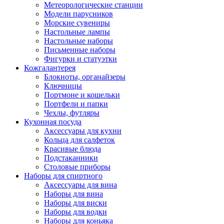
Метеорологические станции
Модели парусников
Морские сувениры
Настольные лампы
Настольные наборы
Письменные наборы
Фигурки и статуэтки
Кожгалантерея
Блокноты, органайзеры
Ключницы
Портмоне и кошельки
Портфели и папки
Чехлы, футляры
Кухонная посуда
Аксессуары для кухни
Кольца для салфеток
Красивые блюда
Подстаканники
Столовые приборы
Наборы для спиртного
Аксессуары для вина
Наборы для вина
Наборы для виски
Наборы для водки
Наборы для коньяка