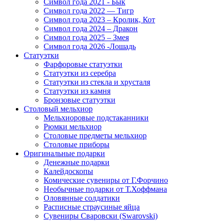
Символ года 2021 - Бык
Символ года 2022 — Тигр
Символ года 2023 – Кролик, Кот
Символ года 2024 – Дракон
Символ года 2025 – Змея
Символ года 2026 -Лошадь
Статуэтки
Фарфоровые статуэтки
Статуэтки из серебра
Статуэтки из стекла и хрусталя
Статуэтки из камня
Бронзовые статуэтки
Столовый мельхиор
Мельхиоровые подстаканники
Рюмки мельхиор
Столовые предметы мельхиор
Столовые приборы
Оригинальные подарки
Денежные подарки
Калейдоскопы
Комические сувениры от Г.Форчино
Необычные подарки от Т.Хоффмана
Оловянные солдатики
Расписные страусиные яйца
Сувениры Сваровски (Swarovski)