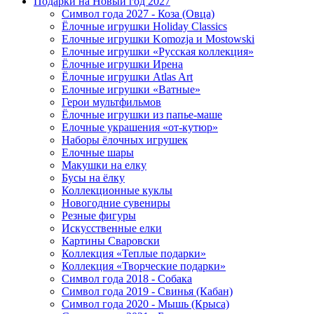
Подарки на Новый год 2027
Символ года 2027 - Коза (Овца)
Ёлочные игрушки Holiday Classics
Елочные игрушки Komozja и Mostowski
Елочные игрушки «Русская коллекция»
Ёлочные игрушки Ирена
Ёлочные игрушки Atlas Art
Елочные игрушки «Ватные»
Герои мультфильмов
Ёлочные игрушки из папье-маше
Елочные украшения «от-кутюр»
Наборы ёлочных игрушек
Елочные шары
Макушки на елку
Бусы на ёлку
Коллекционные куклы
Новогодние сувениры
Резные фигуры
Искусственные елки
Картины Сваровски
Коллекция «Теплые подарки»
Коллекция «Творческие подарки»
Символ года 2018 - Собака
Символ года 2019 - Свинья (Кабан)
Символ года 2020 - Мышь (Крыса)