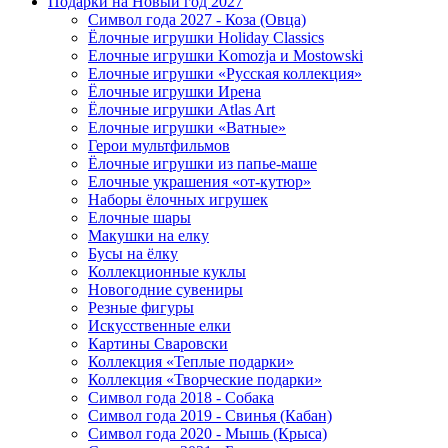
Подарки на Новый год 2027
Символ года 2027 - Коза (Овца)
Ёлочные игрушки Holiday Classics
Елочные игрушки Komozja и Mostowski
Елочные игрушки «Русская коллекция»
Ёлочные игрушки Ирена
Ёлочные игрушки Atlas Art
Елочные игрушки «Ватные»
Герои мультфильмов
Ёлочные игрушки из папье-маше
Елочные украшения «от-кутюр»
Наборы ёлочных игрушек
Елочные шары
Макушки на елку
Бусы на ёлку
Коллекционные куклы
Новогодние сувениры
Резные фигуры
Искусственные елки
Картины Сваровски
Коллекция «Теплые подарки»
Коллекция «Творческие подарки»
Символ года 2018 - Собака
Символ года 2019 - Свинья (Кабан)
Символ года 2020 - Мышь (Крыса)