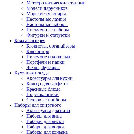
Метеорологические станции
Модели парусников
Морские сувениры
Настольные лампы
Настольные наборы
Письменные наборы
Фигурки и статуэтки
Кожгалантерея
Блокноты, органайзеры
Ключницы
Портмоне и кошельки
Портфели и папки
Чехлы, футляры
Кухонная посуда
Аксессуары для кухни
Кольца для салфеток
Красивые блюда
Подстаканники
Столовые приборы
Наборы для спиртного
Аксессуары для вина
Наборы для вина
Наборы для виски
Наборы для водки
Наборы для коньяка