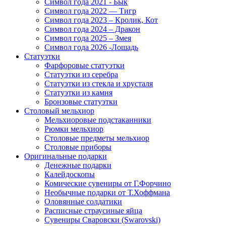
Символ года 2021 - Бык
Символ года 2022 — Тигр
Символ года 2023 – Кролик, Кот
Символ года 2024 – Дракон
Символ года 2025 – Змея
Символ года 2026 -Лошадь
Статуэтки
Фарфоровые статуэтки
Статуэтки из серебра
Статуэтки из стекла и хрусталя
Статуэтки из камня
Бронзовые статуэтки
Столовый мельхиор
Мельхиоровые подстаканники
Рюмки мельхиор
Столовые предметы мельхиор
Столовые приборы
Оригинальные подарки
Денежные подарки
Калейдоскопы
Комические сувениры от Г.Форчино
Необычные подарки от Т.Хоффмана
Оловянные солдатики
Расписные страусиные яйца
Сувениры Сваровски (Swarovski)