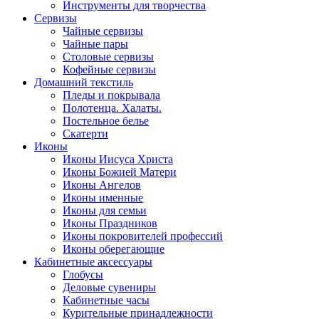
Инструменты для творчества
Cервизы
Чайные сервизы
Чайные пары
Столовые сервизы
Кофейные сервизы
Домашний текстиль
Пледы и покрывала
Полотенца. Халаты.
Постельное белье
Скатерти
Иконы
Иконы Иисуса Христа
Иконы Божией Матери
Иконы Ангелов
Иконы именные
Иконы для семьи
Иконы Праздников
Иконы покровителей профессий
Иконы оберегающие
Кабинетные аксессуары
Глобусы
Деловые сувениры
Кабинетные часы
Курительные принадлежности