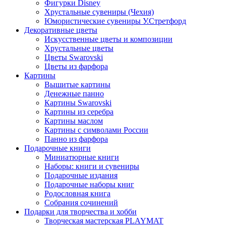
Фигурки Disney
Хрустальные сувениры (Чехия)
Юмористические сувениры У.Стретфорд
Декоративные цветы
Искусственные цветы и композиции
Хрустальные цветы
Цветы Swarovski
Цветы из фарфора
Картины
Вышитые картины
Денежные панно
Картины Swarovski
Картины из серебра
Картины маслом
Картины с символами России
Панно из фарфора
Подарочные книги
Миниатюрные книги
Наборы: книги и сувениры
Подарочные издания
Подарочные наборы книг
Родословная книга
Собрания сочинений
Подарки для творчества и хобби
Творческая мастерская PLAYMAT