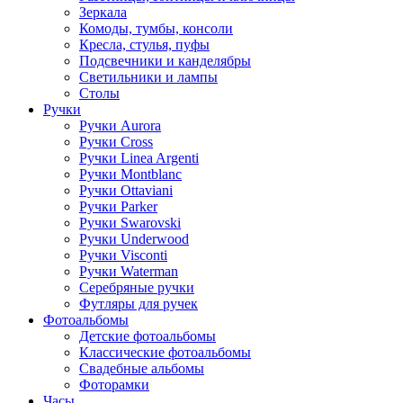
Зеркала
Комоды, тумбы, консоли
Кресла, стулья, пуфы
Подсвечники и канделябры
Светильники и лампы
Столы
Ручки
Ручки Aurora
Ручки Cross
Ручки Linea Argenti
Ручки Montblanc
Ручки Ottaviani
Ручки Parker
Ручки Swarovski
Ручки Underwood
Ручки Visconti
Ручки Waterman
Серебряные ручки
Футляры для ручек
Фотоальбомы
Детские фотоальбомы
Классические фотоальбомы
Свадебные альбомы
Фоторамки
Часы