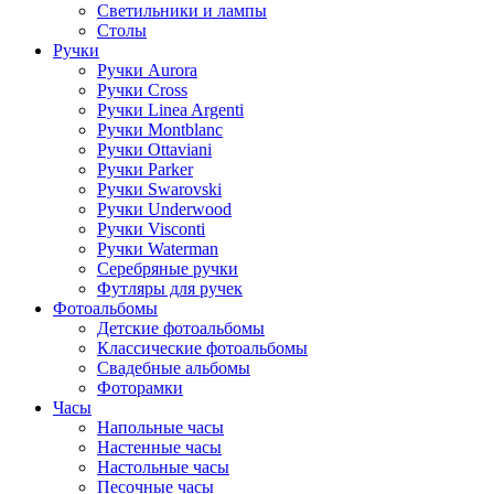
Светильники и лампы
Столы
Ручки
Ручки Aurora
Ручки Cross
Ручки Linea Argenti
Ручки Montblanc
Ручки Ottaviani
Ручки Parker
Ручки Swarovski
Ручки Underwood
Ручки Visconti
Ручки Waterman
Серебряные ручки
Футляры для ручек
Фотоальбомы
Детские фотоальбомы
Классические фотоальбомы
Свадебные альбомы
Фоторамки
Часы
Напольные часы
Настенные часы
Настольные часы
Песочные часы