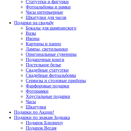
Статуэтки и фигурки
Фотоальбомы и рамки
Часы интерьерные
Шкатулки для часов
Подарки на свадьбу
Бокалы для шампанского
Вазы
Иконы
Картины и панно
Лампы, светильники
Оригинальные сувениры
Подарочные книги
Постельное белье
Свадебные статуэтки
Свадебные фотоальбомы
Сервизы и столовые приборы
Фарфоровые подарки
Фоторамки
Хрустальные подарки
Часы
Шкатулки
Подарки по Акции!
Подарки по знакам Зодиака
Подарок Близнецу
Подарок Весам