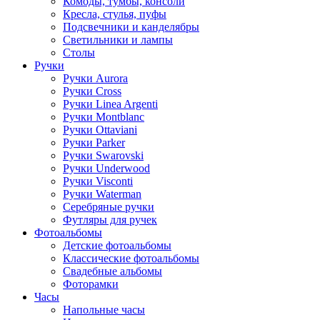
Комоды, тумбы, консоли
Кресла, стулья, пуфы
Подсвечники и канделябры
Светильники и лампы
Столы
Ручки
Ручки Aurora
Ручки Cross
Ручки Linea Argenti
Ручки Montblanc
Ручки Ottaviani
Ручки Parker
Ручки Swarovski
Ручки Underwood
Ручки Visconti
Ручки Waterman
Серебряные ручки
Футляры для ручек
Фотоальбомы
Детские фотоальбомы
Классические фотоальбомы
Свадебные альбомы
Фоторамки
Часы
Напольные часы