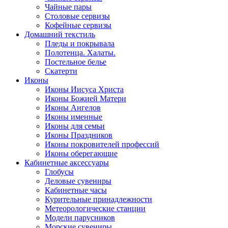
Чайные пары
Столовые сервизы
Кофейные сервизы
Домашний текстиль
Пледы и покрывала
Полотенца. Халаты.
Постельное белье
Скатерти
Иконы
Иконы Иисуса Христа
Иконы Божией Матери
Иконы Ангелов
Иконы именные
Иконы для семьи
Иконы Праздников
Иконы покровителей профессий
Иконы оберегающие
Кабинетные аксессуары
Глобусы
Деловые сувениры
Кабинетные часы
Курительные принадлежности
Метеорологические станции
Модели парусников
Морские сувениры