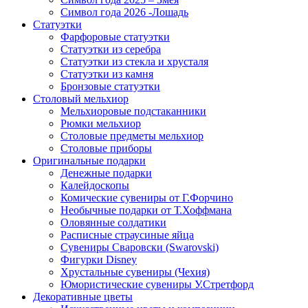
Символ года 2026 -Лошадь
Статуэтки
Фарфоровые статуэтки
Статуэтки из серебра
Статуэтки из стекла и хрусталя
Статуэтки из камня
Бронзовые статуэтки
Столовый мельхиор
Мельхиоровые подстаканники
Рюмки мельхиор
Столовые предметы мельхиор
Столовые приборы
Оригинальные подарки
Денежные подарки
Калейдоскопы
Комические сувениры от Г.Форчино
Необычные подарки от Т.Хоффмана
Оловянные солдатики
Расписные страусиные яйца
Сувениры Сваровски (Swarovski)
Фигурки Disney
Хрустальные сувениры (Чехия)
Юмористические сувениры У.Стретфорд
Декоративные цветы