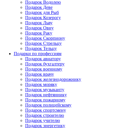
Подарок Водолею
Подарок Деве
Подарок для Рыб
Подарок Козерогу
Подарок Льву
Подарок Овну
Подарок Раку
Подарок Скорпиону
Подарок Стрельцу
Подарок Тельцу
Подарки по профессиям
Подарок авиатору
Подарок бухгалтеру
Подарок военному
Подарок врачу
Подарок железнодорожнику
Подарок моряку
Подарок музыканту
Подарок нефтяннику
Подарок пожарному
Подарок полицейскому
Подарок спортсмену
Подарок строителю
Подарок учителю
Подарок энергетику