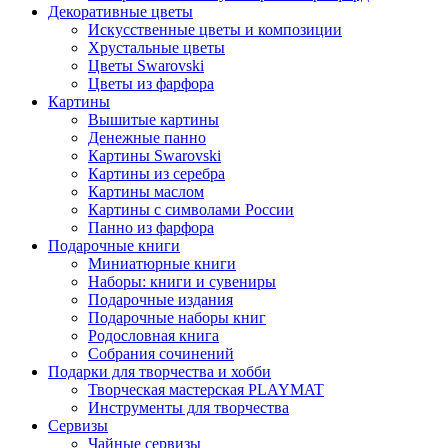
Декоративные цветы
Искусственные цветы и композиции
Хрустальные цветы
Цветы Swarovski
Цветы из фарфора
Картины
Вышитые картины
Денежные панно
Картины Swarovski
Картины из серебра
Картины маслом
Картины с символами России
Панно из фарфора
Подарочные книги
Миниатюрные книги
Наборы: книги и сувениры
Подарочные издания
Подарочные наборы книг
Родословная книга
Собрания сочинений
Подарки для творчества и хобби
Творческая мастерская PLAYMAT
Инструменты для творчества
Cервизы
Чайные сервизы