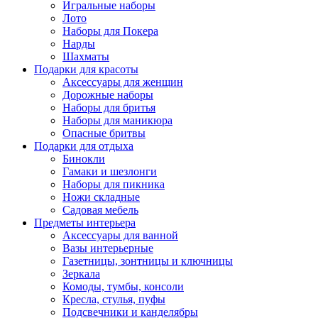
Игральные наборы
Лото
Наборы для Покера
Нарды
Шахматы
Подарки для красоты
Аксессуары для женщин
Дорожные наборы
Наборы для бритья
Наборы для маникюра
Опасные бритвы
Подарки для отдыха
Бинокли
Гамаки и шезлонги
Наборы для пикника
Ножи складные
Садовая мебель
Предметы интерьера
Аксессуары для ванной
Вазы интерьерные
Газетницы, зонтницы и ключницы
Зеркала
Комоды, тумбы, консоли
Кресла, стулья, пуфы
Подсвечники и канделябры