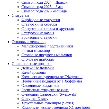
Символ года 2024 – Дракон
Символ года 2025 – Змея
Символ года 2026 -Лошадь
Статуэтки
Фарфоровые статуэтки
Статуэтки из серебра
Статуэтки из стекла и хрусталя
Статуэтки из камня
Бронзовые статуэтки
Столовый мельхиор
Мельхиоровые подстаканники
Рюмки мельхиор
Столовые предметы мельхиор
Столовые приборы
Оригинальные подарки
Денежные подарки
Калейдоскопы
Комические сувениры от Г.Форчино
Необычные подарки от Т.Хоффмана
Оловянные солдатики
Расписные страусиные яйца
Сувениры Сваровски (Swarovski)
Фигурки Disney
Хрустальные сувениры (Чехия)
Юмористические сувениры У.Стретфорд