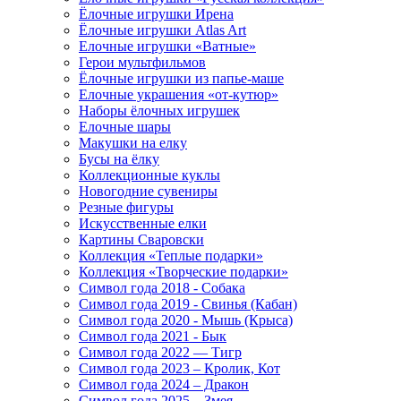
Ёлочные игрушки Ирена
Ёлочные игрушки Atlas Art
Елочные игрушки «Ватные»
Герои мультфильмов
Ёлочные игрушки из папье-маше
Елочные украшения «от-кутюр»
Наборы ёлочных игрушек
Елочные шары
Макушки на елку
Бусы на ёлку
Коллекционные куклы
Новогодние сувениры
Резные фигуры
Искусственные елки
Картины Сваровски
Коллекция «Теплые подарки»
Коллекция «Творческие подарки»
Символ года 2018 - Собака
Символ года 2019 - Свинья (Кабан)
Символ года 2020 - Мышь (Крыса)
Символ года 2021 - Бык
Символ года 2022 — Тигр
Символ года 2023 – Кролик, Кот
Символ года 2024 – Дракон
Символ года 2025 – Змея