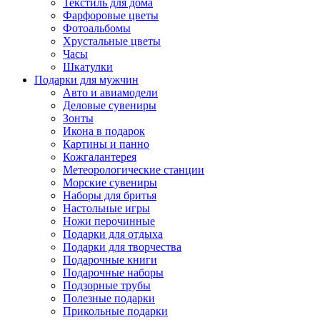
Текстиль для дома
Фарфоровые цветы
Фотоальбомы
Хрустальные цветы
Часы
Шкатулки
Подарки для мужчин
Авто и авиамодели
Деловые сувениры
Зонты
Икона в подарок
Картины и панно
Кожгалантерея
Метеорологические станции
Морские сувениры
Наборы для бритья
Настольные игры
Ножи перочинные
Подарки для отдыха
Подарки для творчества
Подарочные книги
Подарочные наборы
Подзорные трубы
Полезные подарки
Прикольные подарки