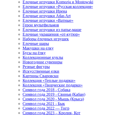
Елочные игрушки Komozja и Mostowski
Елочные игрушки «Русская коллекция»
Ёлочные игрушки Ирена
Ёлочные игрушки Atlas Art
Елочные игрушки «Ватные»
Герои мультфильмов
Ёлочные игрушки из папье-маше
Елочные украшения «от-кутюр»
Наборы ёлочных игрушек
Елочные шары
Макушки на елку
Бусы на ёлку
Коллекционные куклы
Новогодние сувениры
Резные фигуры
Искусственные елки
Картины Сваровски
Коллекция «Теплые подарки»
Коллекция «Творческие подарки»
Символ года 2018 - Собака
Символ года 2019 - Свинья (Кабан)
Символ года 2020 - Мышь (Крыса)
Символ года 2021 - Бык
Символ года 2022 — Тигр
Символ года 2023 – Кролик, Кот