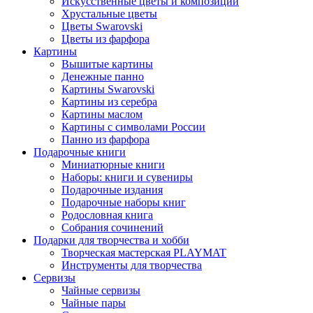
Искусственные цветы и композиции
Хрустальные цветы
Цветы Swarovski
Цветы из фарфора
Картины
Вышитые картины
Денежные панно
Картины Swarovski
Картины из серебра
Картины маслом
Картины с символами России
Панно из фарфора
Подарочные книги
Миниатюрные книги
Наборы: книги и сувениры
Подарочные издания
Подарочные наборы книг
Родословная книга
Собрания сочинений
Подарки для творчества и хобби
Творческая мастерская PLAYMAT
Инструменты для творчества
Cервизы
Чайные сервизы
Чайные пары