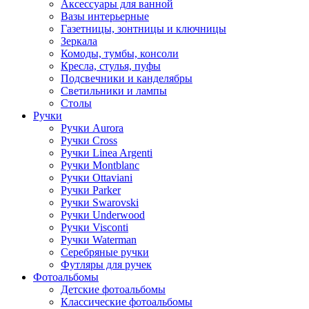
Аксессуары для ванной
Вазы интерьерные
Газетницы, зонтницы и ключницы
Зеркала
Комоды, тумбы, консоли
Кресла, стулья, пуфы
Подсвечники и канделябры
Светильники и лампы
Столы
Ручки
Ручки Aurora
Ручки Cross
Ручки Linea Argenti
Ручки Montblanc
Ручки Ottaviani
Ручки Parker
Ручки Swarovski
Ручки Underwood
Ручки Visconti
Ручки Waterman
Серебряные ручки
Футляры для ручек
Фотоальбомы
Детские фотоальбомы
Классические фотоальбомы