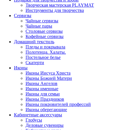
Творческая мастерская PLAYMAT
Инструменты для творчества
Cервизы
Чайные сервизы
Чайные пары
Столовые сервизы
Кофейные сервизы
Домашний текстиль
Пледы и покрывала
Полотенца. Халаты.
Постельное белье
Скатерти
Иконы
Иконы Иисуса Христа
Иконы Божией Матери
Иконы Ангелов
Иконы именные
Иконы для семьи
Иконы Праздников
Иконы покровителей профессий
Иконы оберегающие
Кабинетные аксессуары
Глобусы
Деловые сувениры