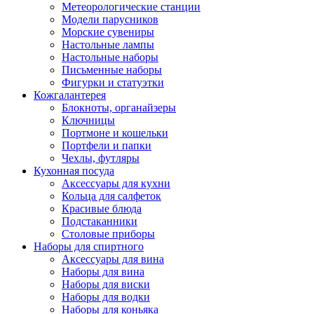
Метеорологические станции
Модели парусников
Морские сувениры
Настольные лампы
Настольные наборы
Письменные наборы
Фигурки и статуэтки
Кожгалантерея
Блокноты, органайзеры
Ключницы
Портмоне и кошельки
Портфели и папки
Чехлы, футляры
Кухонная посуда
Аксессуары для кухни
Кольца для салфеток
Красивые блюда
Подстаканники
Столовые приборы
Наборы для спиртного
Аксессуары для вина
Наборы для вина
Наборы для виски
Наборы для водки
Наборы для коньяка