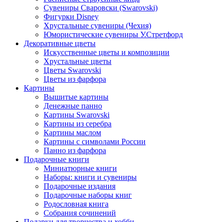
Сувениры Сваровски (Swarovski)
Фигурки Disney
Хрустальные сувениры (Чехия)
Юмористические сувениры У.Стретфорд
Декоративные цветы
Искусственные цветы и композиции
Хрустальные цветы
Цветы Swarovski
Цветы из фарфора
Картины
Вышитые картины
Денежные панно
Картины Swarovski
Картины из серебра
Картины маслом
Картины с символами России
Панно из фарфора
Подарочные книги
Миниатюрные книги
Наборы: книги и сувениры
Подарочные издания
Подарочные наборы книг
Родословная книга
Собрания сочинений
Подарки для творчества и хобби