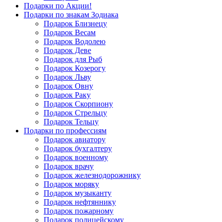
Подарки по Акции!
Подарки по знакам Зодиака
Подарок Близнецу
Подарок Весам
Подарок Водолею
Подарок Деве
Подарок для Рыб
Подарок Козерогу
Подарок Льву
Подарок Овну
Подарок Раку
Подарок Скорпиону
Подарок Стрельцу
Подарок Тельцу
Подарки по профессиям
Подарок авиатору
Подарок бухгалтеру
Подарок военному
Подарок врачу
Подарок железнодорожнику
Подарок моряку
Подарок музыканту
Подарок нефтяннику
Подарок пожарному
Подарок полицейскому