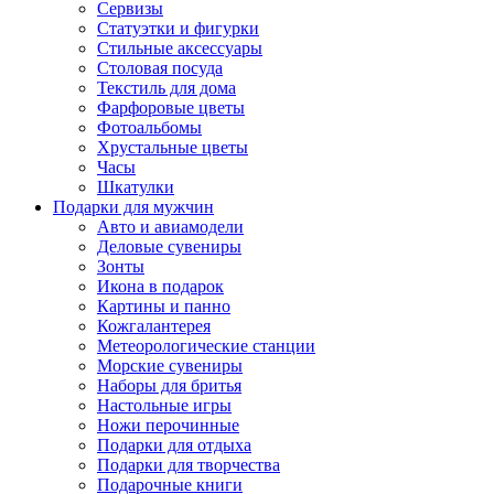
Сервизы
Статуэтки и фигурки
Стильные аксессуары
Столовая посуда
Текстиль для дома
Фарфоровые цветы
Фотоальбомы
Хрустальные цветы
Часы
Шкатулки
Подарки для мужчин
Авто и авиамодели
Деловые сувениры
Зонты
Икона в подарок
Картины и панно
Кожгалантерея
Метеорологические станции
Морские сувениры
Наборы для бритья
Настольные игры
Ножи перочинные
Подарки для отдыха
Подарки для творчества
Подарочные книги