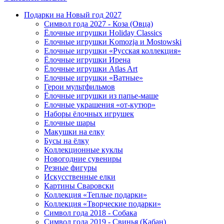
Подарки на Новый год 2027
Символ года 2027 - Коза (Овца)
Ёлочные игрушки Holiday Classics
Елочные игрушки Komozja и Mostowski
Елочные игрушки «Русская коллекция»
Ёлочные игрушки Ирена
Ёлочные игрушки Atlas Art
Елочные игрушки «Ватные»
Герои мультфильмов
Ёлочные игрушки из папье-маше
Елочные украшения «от-кутюр»
Наборы ёлочных игрушек
Елочные шары
Макушки на елку
Бусы на ёлку
Коллекционные куклы
Новогодние сувениры
Резные фигуры
Искусственные елки
Картины Сваровски
Коллекция «Теплые подарки»
Коллекция «Творческие подарки»
Символ года 2018 - Собака
Символ года 2019 - Свинья (Кабан)