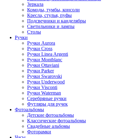
Зеркала
Комоды, тумбы, консоли
Кресла, стулья, пуфы
Подсвечники и канделябры
Светильники и лампы
Столы
Ручки
Ручки Aurora
Ручки Cross
Ручки Linea Argenti
Ручки Montblanc
Ручки Ottaviani
Ручки Parker
Ручки Swarovski
Ручки Underwood
Ручки Visconti
Ручки Waterman
Серебряные ручки
Футляры для ручек
Фотоальбомы
Детские фотоальбомы
Классические фотоальбомы
Свадебные альбомы
Фоторамки
Часы