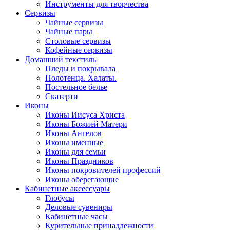
Инструменты для творчества
Cервизы
Чайные сервизы
Чайные пары
Столовые сервизы
Кофейные сервизы
Домашний текстиль
Пледы и покрывала
Полотенца. Халаты.
Постельное белье
Скатерти
Иконы
Иконы Иисуса Христа
Иконы Божией Матери
Иконы Ангелов
Иконы именные
Иконы для семьи
Иконы Праздников
Иконы покровителей профессий
Иконы оберегающие
Кабинетные аксессуары
Глобусы
Деловые сувениры
Кабинетные часы
Курительные принадлежности