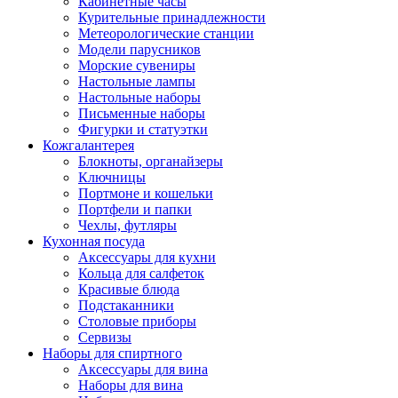
Кабинетные часы
Курительные принадлежности
Метеорологические станции
Модели парусников
Морские сувениры
Настольные лампы
Настольные наборы
Письменные наборы
Фигурки и статуэтки
Кожгалантерея
Блокноты, органайзеры
Ключницы
Портмоне и кошельки
Портфели и папки
Чехлы, футляры
Кухонная посуда
Аксессуары для кухни
Кольца для салфеток
Красивые блюда
Подстаканники
Столовые приборы
Cервизы
Наборы для спиртного
Аксессуары для вина
Наборы для вина