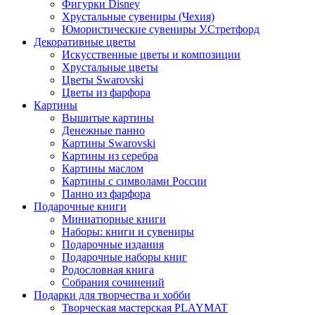
Фигурки Disney
Хрустальные сувениры (Чехия)
Юмористические сувениры У.Стретфорд
Декоративные цветы
Искусственные цветы и композиции
Хрустальные цветы
Цветы Swarovski
Цветы из фарфора
Картины
Вышитые картины
Денежные панно
Картины Swarovski
Картины из серебра
Картины маслом
Картины с символами России
Панно из фарфора
Подарочные книги
Миниатюрные книги
Наборы: книги и сувениры
Подарочные издания
Подарочные наборы книг
Родословная книга
Собрания сочинений
Подарки для творчества и хобби
Творческая мастерская PLAYMAT