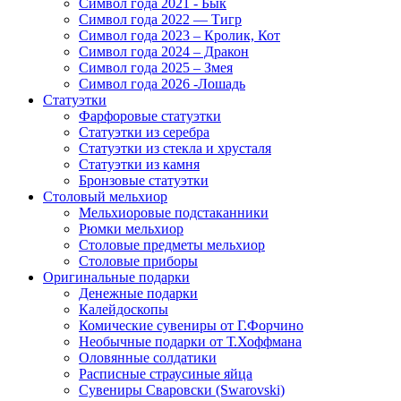
Символ года 2021 - Бык
Символ года 2022 — Тигр
Символ года 2023 – Кролик, Кот
Символ года 2024 – Дракон
Символ года 2025 – Змея
Символ года 2026 -Лошадь
Статуэтки
Фарфоровые статуэтки
Статуэтки из серебра
Статуэтки из стекла и хрусталя
Статуэтки из камня
Бронзовые статуэтки
Столовый мельхиор
Мельхиоровые подстаканники
Рюмки мельхиор
Столовые предметы мельхиор
Столовые приборы
Оригинальные подарки
Денежные подарки
Калейдоскопы
Комические сувениры от Г.Форчино
Необычные подарки от Т.Хоффмана
Оловянные солдатики
Расписные страусиные яйца
Сувениры Сваровски (Swarovski)