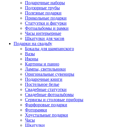
Подарочные наборы
Подзорные трубы
Полезные подарки
Прикольные подарки
Статуэтки и фигурки
Фотоальбомы и рамки
Часы интерьерные
Шкатулки для часов
Подарки на свадьбу
Бокалы для шампанского
Вазы
Иконы
Картины и панно
Лампы, светильники
Оригинальные сувениры
Подарочные книги
Постельное белье
Свадебные статуэтки
Свадебные фотоальбомы
Сервизы и столовые приборы
Фарфоровые подарки
Фоторамки
Хрустальные подарки
Часы
Шкатулки