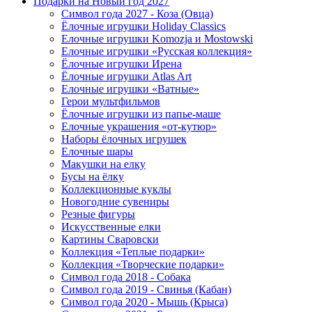
Подарки на Новый год 2027
Символ года 2027 - Коза (Овца)
Ёлочные игрушки Holiday Classics
Елочные игрушки Komozja и Mostowski
Елочные игрушки «Русская коллекция»
Ёлочные игрушки Ирена
Ёлочные игрушки Atlas Art
Елочные игрушки «Ватные»
Герои мультфильмов
Ёлочные игрушки из папье-маше
Елочные украшения «от-кутюр»
Наборы ёлочных игрушек
Елочные шары
Макушки на елку
Бусы на ёлку
Коллекционные куклы
Новогодние сувениры
Резные фигуры
Искусственные елки
Картины Сваровски
Коллекция «Теплые подарки»
Коллекция «Творческие подарки»
Символ года 2018 - Собака
Символ года 2019 - Свинья (Кабан)
Символ года 2020 - Мышь (Крыса)