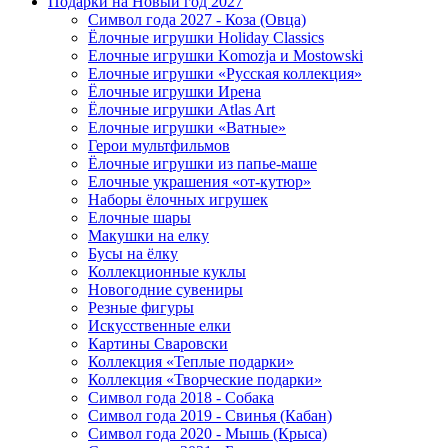
Подарки на Новый год 2027
Символ года 2027 - Коза (Овца)
Ёлочные игрушки Holiday Classics
Елочные игрушки Komozja и Mostowski
Елочные игрушки «Русская коллекция»
Ёлочные игрушки Ирена
Ёлочные игрушки Atlas Art
Елочные игрушки «Ватные»
Герои мультфильмов
Ёлочные игрушки из папье-маше
Елочные украшения «от-кутюр»
Наборы ёлочных игрушек
Елочные шары
Макушки на елку
Бусы на ёлку
Коллекционные куклы
Новогодние сувениры
Резные фигуры
Искусственные елки
Картины Сваровски
Коллекция «Теплые подарки»
Коллекция «Творческие подарки»
Символ года 2018 - Собака
Символ года 2019 - Свинья (Кабан)
Символ года 2020 - Мышь (Крыса)