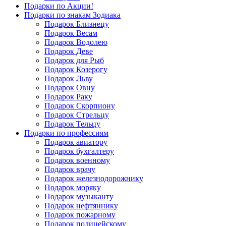
Подарки по Акции!
Подарки по знакам Зодиака
Подарок Близнецу
Подарок Весам
Подарок Водолею
Подарок Деве
Подарок для Рыб
Подарок Козерогу
Подарок Льву
Подарок Овну
Подарок Раку
Подарок Скорпиону
Подарок Стрельцу
Подарок Тельцу
Подарки по профессиям
Подарок авиатору
Подарок бухгалтеру
Подарок военному
Подарок врачу
Подарок железнодорожнику
Подарок моряку
Подарок музыканту
Подарок нефтяннику
Подарок пожарному
Подарок полицейскому