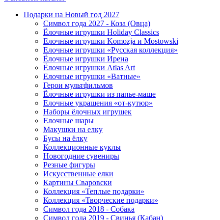
Подарки на Новый год 2027
Символ года 2027 - Коза (Овца)
Ёлочные игрушки Holiday Classics
Елочные игрушки Komozja и Mostowski
Елочные игрушки «Русская коллекция»
Ёлочные игрушки Ирена
Ёлочные игрушки Atlas Art
Елочные игрушки «Ватные»
Герои мультфильмов
Ёлочные игрушки из папье-маше
Елочные украшения «от-кутюр»
Наборы ёлочных игрушек
Елочные шары
Макушки на елку
Бусы на ёлку
Коллекционные куклы
Новогодние сувениры
Резные фигуры
Искусственные елки
Картины Сваровски
Коллекция «Теплые подарки»
Коллекция «Творческие подарки»
Символ года 2018 - Собака
Символ года 2019 - Свинья (Кабан)