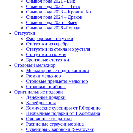
Символ года 2021 - Бык
Символ года 2022 — Тигр
Символ года 2023 – Кролик, Кот
Символ года 2024 – Дракон
Символ года 2025 – Змея
Символ года 2026 -Лошадь
Статуэтки
Фарфоровые статуэтки
Статуэтки из серебра
Статуэтки из стекла и хрусталя
Статуэтки из камня
Бронзовые статуэтки
Столовый мельхиор
Мельхиоровые подстаканники
Рюмки мельхиор
Столовые предметы мельхиор
Столовые приборы
Оригинальные подарки
Денежные подарки
Калейдоскопы
Комические сувениры от Г.Форчино
Необычные подарки от Т.Хоффмана
Оловянные солдатики
Расписные страусиные яйца
Сувениры Сваровски (Swarovski)