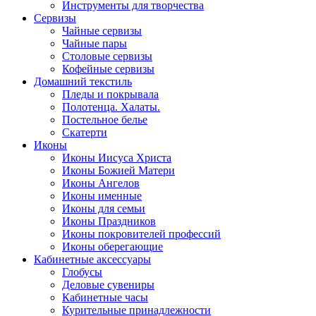
Инструменты для творчества
Cервизы
Чайные сервизы
Чайные пары
Столовые сервизы
Кофейные сервизы
Домашний текстиль
Пледы и покрывала
Полотенца. Халаты.
Постельное белье
Скатерти
Иконы
Иконы Иисуса Христа
Иконы Божией Матери
Иконы Ангелов
Иконы именные
Иконы для семьи
Иконы Праздников
Иконы покровителей профессий
Иконы оберегающие
Кабинетные аксессуары
Глобусы
Деловые сувениры
Кабинетные часы
Курительные принадлежности