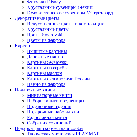
Фигурки Disney
Хрустальные сувениры (Чехия)
Юмористические сувениры У.Стретфорд
Декоративные цветы
Искусственные цветы и композиции
Хрустальные цветы
Цветы Swarovski
Цветы из фарфора
Картины
Вышитые картины
Денежные панно
Картины Swarovski
Картины из серебра
Картины маслом
Картины с символами России
Панно из фарфора
Подарочные книги
Миниатюрные книги
Наборы: книги и сувениры
Подарочные издания
Подарочные наборы книг
Родословная книга
Собрания сочинений
Подарки для творчества и хобби
Творческая мастерская PLAYMAT