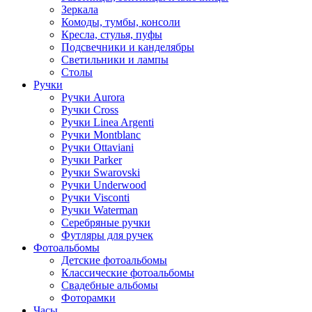
Зеркала
Комоды, тумбы, консоли
Кресла, стулья, пуфы
Подсвечники и канделябры
Светильники и лампы
Столы
Ручки
Ручки Aurora
Ручки Cross
Ручки Linea Argenti
Ручки Montblanc
Ручки Ottaviani
Ручки Parker
Ручки Swarovski
Ручки Underwood
Ручки Visconti
Ручки Waterman
Серебряные ручки
Футляры для ручек
Фотоальбомы
Детские фотоальбомы
Классические фотоальбомы
Свадебные альбомы
Фоторамки
Часы