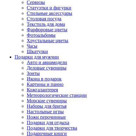
Сервизы
Статуэтки и фигурки
Стильные аксессуары
Столовая посуда
Текстиль для дома
Фарфоровые цветы
Фотоальбомы
Хрустальные цветы
Часы
Шкатулки
Подарки для мужчин
Авто и авиамодели
Деловые сувениры
Зонты
Икона в подарок
Картины и панно
Кожгалантерея
Метеорологические станции
Морские сувениры
Наборы для бритья
Настольные игры
Ножи перочинные
Подарки для отдыха
Подарки для творчества
Подарочные книги