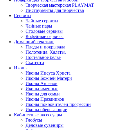
Творческая мастерская PLAYMAT
Инструменты для творчества
Cервизы
Чайные сервизы
Чайные пары
Столовые сервизы
Кофейные сервизы
Домашний текстиль
Пледы и покрывала
Полотенца. Халаты.
Постельное белье
Скатерти
Иконы
Иконы Иисуса Христа
Иконы Божией Матери
Иконы Ангелов
Иконы именные
Иконы для семьи
Иконы Праздников
Иконы покровителей профессий
Иконы оберегающие
Кабинетные аксессуары
Глобусы
Деловые сувениры