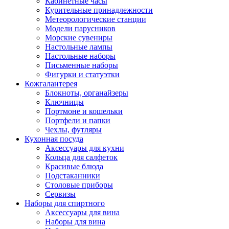
Кабинетные часы
Курительные принадлежности
Метеорологические станции
Модели парусников
Морские сувениры
Настольные лампы
Настольные наборы
Письменные наборы
Фигурки и статуэтки
Кожгалантерея
Блокноты, органайзеры
Ключницы
Портмоне и кошельки
Портфели и папки
Чехлы, футляры
Кухонная посуда
Аксессуары для кухни
Кольца для салфеток
Красивые блюда
Подстаканники
Столовые приборы
Cервизы
Наборы для спиртного
Аксессуары для вина
Наборы для вина