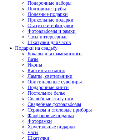
Подарочные наборы
Подзорные трубы
Полезные подарки
Прикольные подарки
Статуэтки и фигурки
Фотоальбомы и рамки
Часы интерьерные
Шкатулки для часов
Подарки на свадьбу
Бокалы для шампанского
Вазы
Иконы
Картины и панно
Лампы, светильники
Оригинальные сувениры
Подарочные книги
Постельное белье
Свадебные статуэтки
Свадебные фотоальбомы
Сервизы и столовые приборы
Фарфоровые подарки
Фоторамки
Хрустальные подарки
Часы
Шкатулки