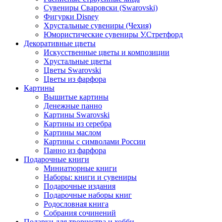
Сувениры Сваровски (Swarovski)
Фигурки Disney
Хрустальные сувениры (Чехия)
Юмористические сувениры У.Стретфорд
Декоративные цветы
Искусственные цветы и композиции
Хрустальные цветы
Цветы Swarovski
Цветы из фарфора
Картины
Вышитые картины
Денежные панно
Картины Swarovski
Картины из серебра
Картины маслом
Картины с символами России
Панно из фарфора
Подарочные книги
Миниатюрные книги
Наборы: книги и сувениры
Подарочные издания
Подарочные наборы книг
Родословная книга
Собрания сочинений
Подарки для творчества и хобби