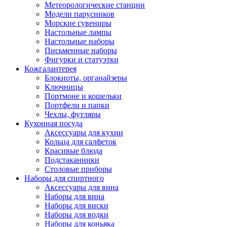
Метеорологические станции
Модели парусников
Морские сувениры
Настольные лампы
Настольные наборы
Письменные наборы
Фигурки и статуэтки
Кожгалантерея
Блокноты, органайзеры
Ключницы
Портмоне и кошельки
Портфели и папки
Чехлы, футляры
Кухонная посуда
Аксессуары для кухни
Кольца для салфеток
Красивые блюда
Подстаканники
Столовые приборы
Наборы для спиртного
Аксессуары для вина
Наборы для вина
Наборы для виски
Наборы для водки
Наборы для коньяка