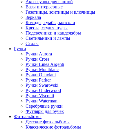
Аксессуары для ванной
Вазы интерьерные
Газетницы, зонтницы и ключницы
Зеркала
Комоды, тумбы, консоли
Кресла, стулья, пуфы
Подсвечники и канделябры
Светильники и лампы
Столы
Ручки
Ручки Aurora
Ручки Cross
Ручки Linea Argenti
Ручки Montblanc
Ручки Ottaviani
Ручки Parker
Ручки Swarovski
Ручки Underwood
Ручки Visconti
Ручки Waterman
Серебряные ручки
Футляры для ручек
Фотоальбомы
Детские фотоальбомы
Классические фотоальбомы