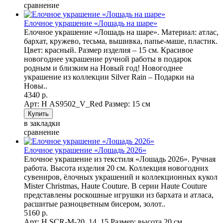
сравнение
Елочное украшение «Лошадь на шаре»
Елочное украшение «Лошадь на шаре». Материал: атлас,
бархат, кружево, тесьма, вышивка, папье-маше, пластик.
Цвет: красный. Размер изделия – 15 см. Красивое
новогоднее украшение ручной работы в подарок
родным и близким на Новый год! Новогоднее
украшение из коллекции Silver Rain – Подарки на
Новы..
4340 р.
Арт: Н AS9502_V_Red
Размер: 15 см
в закладки
сравнение
Елочное украшение «Лошадь 2026»
Елочное украшение из текстиля «Лошадь 2026». Ручная
работа. Высота изделия 20 см. Коллекция новогодних
сувениров, ёлочных украшений и коллекционных кукол
Mister Christmas, Haute Couture. В серии Haute Couture
представлены роскошные игрушки из бархата и атласа,
расшитые разноцветным бисером, золот..
5160 р.
Арт: H SCR-M-20_14_15
Размер: высота 20 см