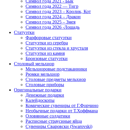
Символ года 2021 - Бык
Символ года 2022 — Тигр
Символ года 2023 – Кролик, Кот
Символ года 2024 – Дракон
Символ года 2025 – Змея
Символ года 2026 -Лошадь
Статуэтки
Фарфоровые статуэтки
Статуэтки из серебра
Статуэтки из стекла и хрусталя
Статуэтки из камня
Бронзовые статуэтки
Столовый мельхиор
Мельхиоровые подстаканники
Рюмки мельхиор
Столовые предметы мельхиор
Столовые приборы
Оригинальные подарки
Денежные подарки
Калейдоскопы
Комические сувениры от Г.Форчино
Необычные подарки от Т.Хоффмана
Оловянные солдатики
Расписные страусиные яйца
Сувениры Сваровски (Swarovski)