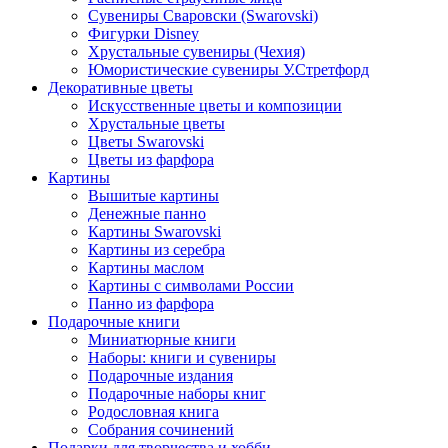
Сувениры Сваровски (Swarovski)
Фигурки Disney
Хрустальные сувениры (Чехия)
Юмористические сувениры У.Стретфорд
Декоративные цветы
Искусственные цветы и композиции
Хрустальные цветы
Цветы Swarovski
Цветы из фарфора
Картины
Вышитые картины
Денежные панно
Картины Swarovski
Картины из серебра
Картины маслом
Картины с символами России
Панно из фарфора
Подарочные книги
Миниатюрные книги
Наборы: книги и сувениры
Подарочные издания
Подарочные наборы книг
Родословная книга
Собрания сочинений
Подарки для творчества и хобби