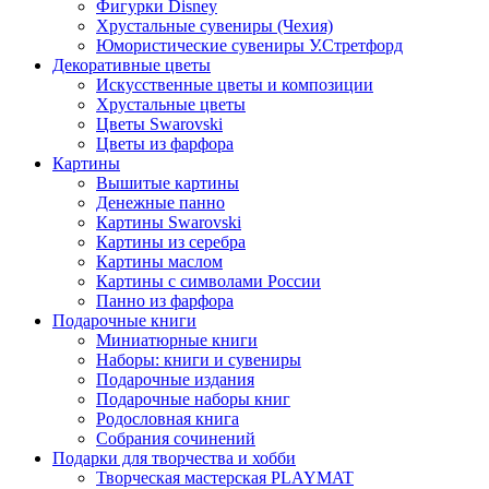
Фигурки Disney
Хрустальные сувениры (Чехия)
Юмористические сувениры У.Стретфорд
Декоративные цветы
Искусственные цветы и композиции
Хрустальные цветы
Цветы Swarovski
Цветы из фарфора
Картины
Вышитые картины
Денежные панно
Картины Swarovski
Картины из серебра
Картины маслом
Картины с символами России
Панно из фарфора
Подарочные книги
Миниатюрные книги
Наборы: книги и сувениры
Подарочные издания
Подарочные наборы книг
Родословная книга
Собрания сочинений
Подарки для творчества и хобби
Творческая мастерская PLAYMAT