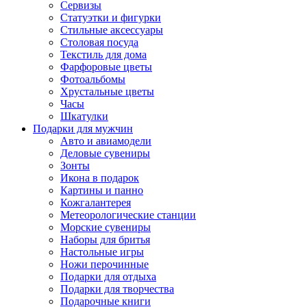
Сервизы
Статуэтки и фигурки
Стильные аксессуары
Столовая посуда
Текстиль для дома
Фарфоровые цветы
Фотоальбомы
Хрустальные цветы
Часы
Шкатулки
Подарки для мужчин
Авто и авиамодели
Деловые сувениры
Зонты
Икона в подарок
Картины и панно
Кожгалантерея
Метеорологические станции
Морские сувениры
Наборы для бритья
Настольные игры
Ножи перочинные
Подарки для отдыха
Подарки для творчества
Подарочные книги