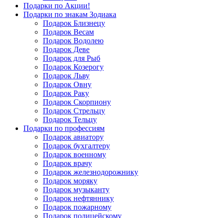
Подарки по Акции!
Подарки по знакам Зодиака
Подарок Близнецу
Подарок Весам
Подарок Водолею
Подарок Деве
Подарок для Рыб
Подарок Козерогу
Подарок Льву
Подарок Овну
Подарок Раку
Подарок Скорпиону
Подарок Стрельцу
Подарок Тельцу
Подарки по профессиям
Подарок авиатору
Подарок бухгалтеру
Подарок военному
Подарок врачу
Подарок железнодорожнику
Подарок моряку
Подарок музыканту
Подарок нефтяннику
Подарок пожарному
Подарок полицейскому