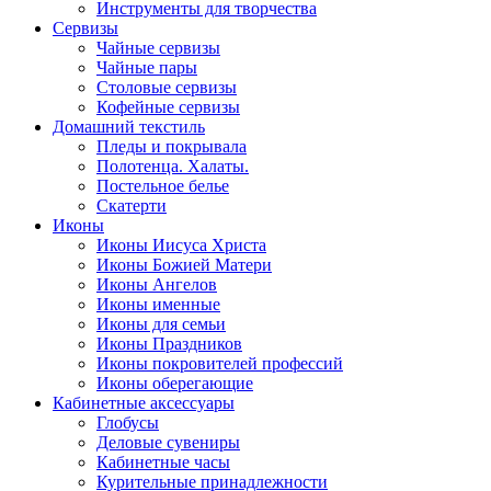
Инструменты для творчества
Cервизы
Чайные сервизы
Чайные пары
Столовые сервизы
Кофейные сервизы
Домашний текстиль
Пледы и покрывала
Полотенца. Халаты.
Постельное белье
Скатерти
Иконы
Иконы Иисуса Христа
Иконы Божией Матери
Иконы Ангелов
Иконы именные
Иконы для семьи
Иконы Праздников
Иконы покровителей профессий
Иконы оберегающие
Кабинетные аксессуары
Глобусы
Деловые сувениры
Кабинетные часы
Курительные принадлежности