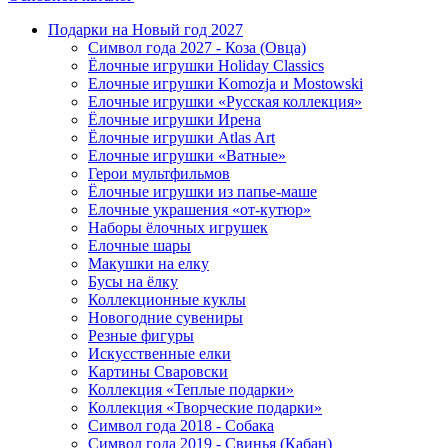
Подарки на Новый год 2027
Символ года 2027 - Коза (Овца)
Ёлочные игрушки Holiday Classics
Елочные игрушки Komozja и Mostowski
Елочные игрушки «Русская коллекция»
Ёлочные игрушки Ирена
Ёлочные игрушки Atlas Art
Елочные игрушки «Ватные»
Герои мультфильмов
Ёлочные игрушки из папье-маше
Елочные украшения «от-кутюр»
Наборы ёлочных игрушек
Елочные шары
Макушки на елку
Бусы на ёлку
Коллекционные куклы
Новогодние сувениры
Резные фигуры
Искусственные елки
Картины Сваровски
Коллекция «Теплые подарки»
Коллекция «Творческие подарки»
Символ года 2018 - Собака
Символ года 2019 - Свинья (Кабан)