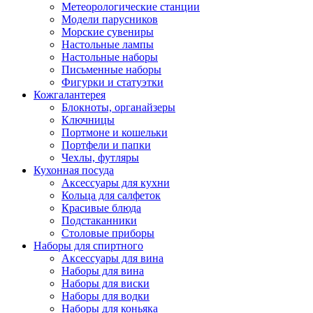
Метеорологические станции
Модели парусников
Морские сувениры
Настольные лампы
Настольные наборы
Письменные наборы
Фигурки и статуэтки
Кожгалантерея
Блокноты, органайзеры
Ключницы
Портмоне и кошельки
Портфели и папки
Чехлы, футляры
Кухонная посуда
Аксессуары для кухни
Кольца для салфеток
Красивые блюда
Подстаканники
Столовые приборы
Наборы для спиртного
Аксессуары для вина
Наборы для вина
Наборы для виски
Наборы для водки
Наборы для коньяка