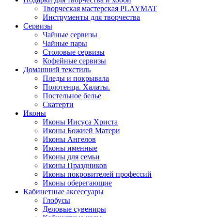
Творческая мастерская PLAYMAT
Инструменты для творчества
Cервизы
Чайные сервизы
Чайные пары
Столовые сервизы
Кофейные сервизы
Домашний текстиль
Пледы и покрывала
Полотенца. Халаты.
Постельное белье
Скатерти
Иконы
Иконы Иисуса Христа
Иконы Божией Матери
Иконы Ангелов
Иконы именные
Иконы для семьи
Иконы Праздников
Иконы покровителей профессий
Иконы оберегающие
Кабинетные аксессуары
Глобусы
Деловые сувениры