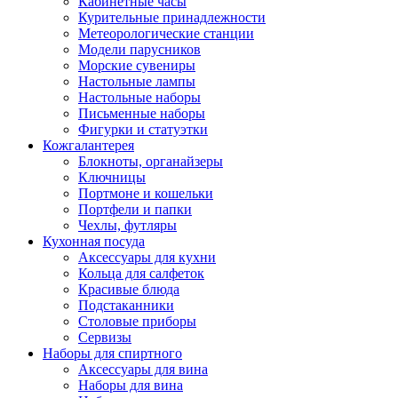
Кабинетные часы
Курительные принадлежности
Метеорологические станции
Модели парусников
Морские сувениры
Настольные лампы
Настольные наборы
Письменные наборы
Фигурки и статуэтки
Кожгалантерея
Блокноты, органайзеры
Ключницы
Портмоне и кошельки
Портфели и папки
Чехлы, футляры
Кухонная посуда
Аксессуары для кухни
Кольца для салфеток
Красивые блюда
Подстаканники
Столовые приборы
Cервизы
Наборы для спиртного
Аксессуары для вина
Наборы для вина