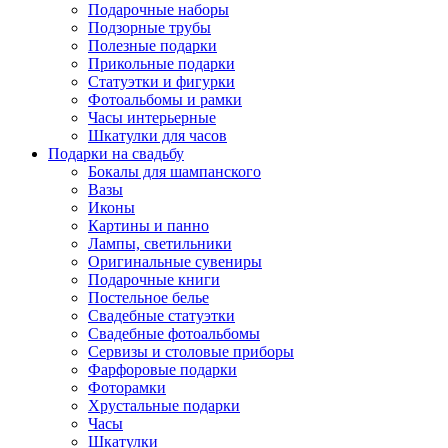
Подарочные наборы
Подзорные трубы
Полезные подарки
Прикольные подарки
Статуэтки и фигурки
Фотоальбомы и рамки
Часы интерьерные
Шкатулки для часов
Подарки на свадьбу
Бокалы для шампанского
Вазы
Иконы
Картины и панно
Лампы, светильники
Оригинальные сувениры
Подарочные книги
Постельное белье
Свадебные статуэтки
Свадебные фотоальбомы
Сервизы и столовые приборы
Фарфоровые подарки
Фоторамки
Хрустальные подарки
Часы
Шкатулки