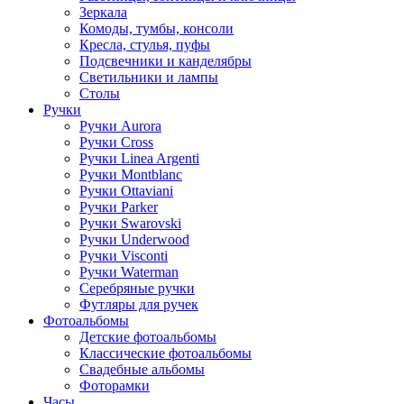
Зеркала
Комоды, тумбы, консоли
Кресла, стулья, пуфы
Подсвечники и канделябры
Светильники и лампы
Столы
Ручки
Ручки Aurora
Ручки Cross
Ручки Linea Argenti
Ручки Montblanc
Ручки Ottaviani
Ручки Parker
Ручки Swarovski
Ручки Underwood
Ручки Visconti
Ручки Waterman
Серебряные ручки
Футляры для ручек
Фотоальбомы
Детские фотоальбомы
Классические фотоальбомы
Свадебные альбомы
Фоторамки
Часы