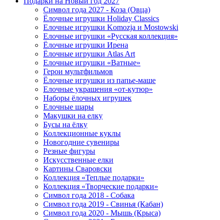
Подарки на Новый год 2027
Символ года 2027 - Коза (Овца)
Ёлочные игрушки Holiday Classics
Елочные игрушки Komozja и Mostowski
Елочные игрушки «Русская коллекция»
Ёлочные игрушки Ирена
Ёлочные игрушки Atlas Art
Елочные игрушки «Ватные»
Герои мультфильмов
Ёлочные игрушки из папье-маше
Елочные украшения «от-кутюр»
Наборы ёлочных игрушек
Елочные шары
Макушки на елку
Бусы на ёлку
Коллекционные куклы
Новогодние сувениры
Резные фигуры
Искусственные елки
Картины Сваровски
Коллекция «Теплые подарки»
Коллекция «Творческие подарки»
Символ года 2018 - Собака
Символ года 2019 - Свинья (Кабан)
Символ года 2020 - Мышь (Крыса)