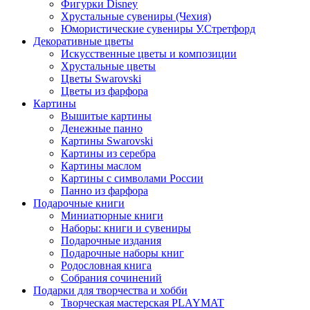
Фигурки Disney
Хрустальные сувениры (Чехия)
Юмористические сувениры У.Стретфорд
Декоративные цветы
Искусственные цветы и композиции
Хрустальные цветы
Цветы Swarovski
Цветы из фарфора
Картины
Вышитые картины
Денежные панно
Картины Swarovski
Картины из серебра
Картины маслом
Картины с символами России
Панно из фарфора
Подарочные книги
Миниатюрные книги
Наборы: книги и сувениры
Подарочные издания
Подарочные наборы книг
Родословная книга
Собрания сочинений
Подарки для творчества и хобби
Творческая мастерская PLAYMAT