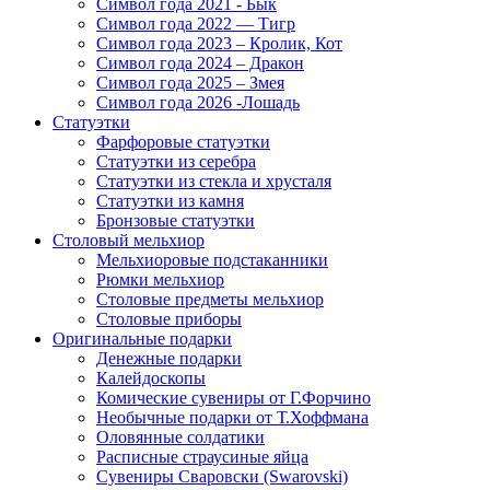
Символ года 2021 - Бык
Символ года 2022 — Тигр
Символ года 2023 – Кролик, Кот
Символ года 2024 – Дракон
Символ года 2025 – Змея
Символ года 2026 -Лошадь
Статуэтки
Фарфоровые статуэтки
Статуэтки из серебра
Статуэтки из стекла и хрусталя
Статуэтки из камня
Бронзовые статуэтки
Столовый мельхиор
Мельхиоровые подстаканники
Рюмки мельхиор
Столовые предметы мельхиор
Столовые приборы
Оригинальные подарки
Денежные подарки
Калейдоскопы
Комические сувениры от Г.Форчино
Необычные подарки от Т.Хоффмана
Оловянные солдатики
Расписные страусиные яйца
Сувениры Сваровски (Swarovski)