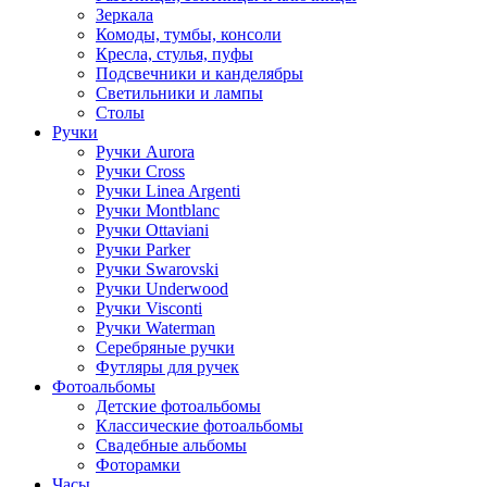
Зеркала
Комоды, тумбы, консоли
Кресла, стулья, пуфы
Подсвечники и канделябры
Светильники и лампы
Столы
Ручки
Ручки Aurora
Ручки Cross
Ручки Linea Argenti
Ручки Montblanc
Ручки Ottaviani
Ручки Parker
Ручки Swarovski
Ручки Underwood
Ручки Visconti
Ручки Waterman
Серебряные ручки
Футляры для ручек
Фотоальбомы
Детские фотоальбомы
Классические фотоальбомы
Свадебные альбомы
Фоторамки
Часы