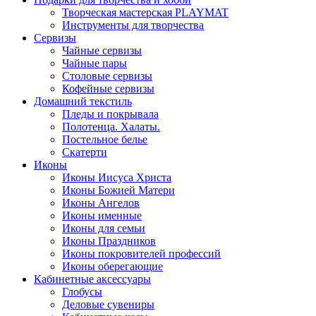
Творческая мастерская PLAYMAT
Инструменты для творчества
Cервизы
Чайные сервизы
Чайные пары
Столовые сервизы
Кофейные сервизы
Домашний текстиль
Пледы и покрывала
Полотенца. Халаты.
Постельное белье
Скатерти
Иконы
Иконы Иисуса Христа
Иконы Божией Матери
Иконы Ангелов
Иконы именные
Иконы для семьи
Иконы Праздников
Иконы покровителей профессий
Иконы оберегающие
Кабинетные аксессуары
Глобусы
Деловые сувениры