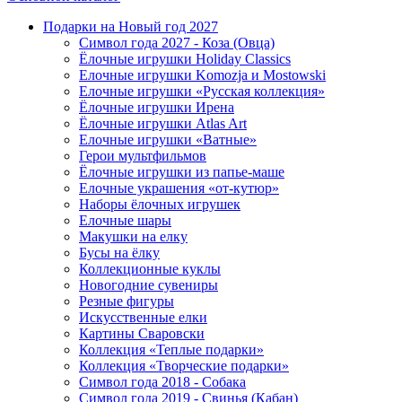
Подарки на Новый год 2027
Символ года 2027 - Коза (Овца)
Ёлочные игрушки Holiday Classics
Елочные игрушки Komozja и Mostowski
Елочные игрушки «Русская коллекция»
Ёлочные игрушки Ирена
Ёлочные игрушки Atlas Art
Елочные игрушки «Ватные»
Герои мультфильмов
Ёлочные игрушки из папье-маше
Елочные украшения «от-кутюр»
Наборы ёлочных игрушек
Елочные шары
Макушки на елку
Бусы на ёлку
Коллекционные куклы
Новогодние сувениры
Резные фигуры
Искусственные елки
Картины Сваровски
Коллекция «Теплые подарки»
Коллекция «Творческие подарки»
Символ года 2018 - Собака
Символ года 2019 - Свинья (Кабан)