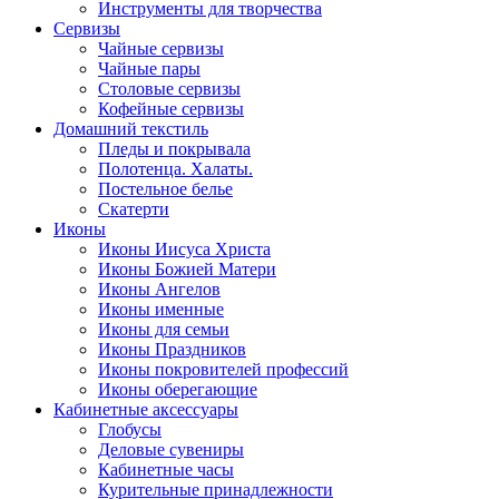
Инструменты для творчества
Cервизы
Чайные сервизы
Чайные пары
Столовые сервизы
Кофейные сервизы
Домашний текстиль
Пледы и покрывала
Полотенца. Халаты.
Постельное белье
Скатерти
Иконы
Иконы Иисуса Христа
Иконы Божией Матери
Иконы Ангелов
Иконы именные
Иконы для семьи
Иконы Праздников
Иконы покровителей профессий
Иконы оберегающие
Кабинетные аксессуары
Глобусы
Деловые сувениры
Кабинетные часы
Курительные принадлежности