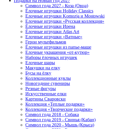
Подарки на Новый год 2027
Символ года 2027 - Коза (Овца)
Ёлочные игрушки Holiday Classics
Елочные игрушки Komozja и Mostowski
Елочные игрушки «Русская коллекция»
Ёлочные игрушки Ирена
Ёлочные игрушки Atlas Art
Елочные игрушки «Ватные»
Герои мультфильмов
Ёлочные игрушки из папье-маше
Елочные украшения «от-кутюр»
Наборы ёлочных игрушек
Елочные шары
Макушки на елку
Бусы на ёлку
Коллекционные куклы
Новогодние сувениры
Резные фигуры
Искусственные елки
Картины Сваровски
Коллекция «Теплые подарки»
Коллекция «Творческие подарки»
Символ года 2018 - Собака
Символ года 2019 - Свинья (Кабан)
Символ года 2020 - Мышь (Крыса)