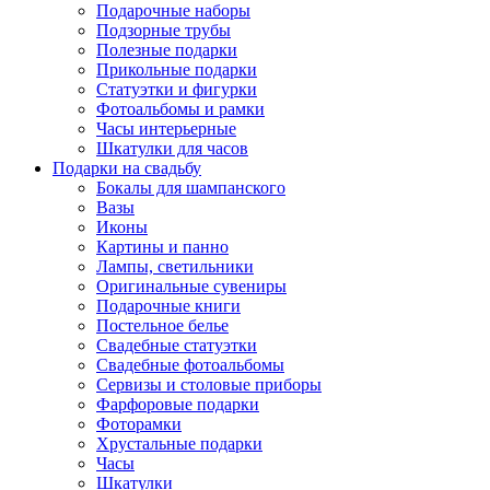
Подарочные наборы
Подзорные трубы
Полезные подарки
Прикольные подарки
Статуэтки и фигурки
Фотоальбомы и рамки
Часы интерьерные
Шкатулки для часов
Подарки на свадьбу
Бокалы для шампанского
Вазы
Иконы
Картины и панно
Лампы, светильники
Оригинальные сувениры
Подарочные книги
Постельное белье
Свадебные статуэтки
Свадебные фотоальбомы
Сервизы и столовые приборы
Фарфоровые подарки
Фоторамки
Хрустальные подарки
Часы
Шкатулки