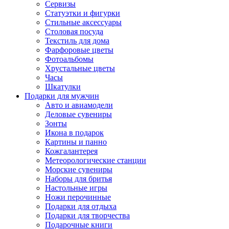
Сервизы
Статуэтки и фигурки
Стильные аксессуары
Столовая посуда
Текстиль для дома
Фарфоровые цветы
Фотоальбомы
Хрустальные цветы
Часы
Шкатулки
Подарки для мужчин
Авто и авиамодели
Деловые сувениры
Зонты
Икона в подарок
Картины и панно
Кожгалантерея
Метеорологические станции
Морские сувениры
Наборы для бритья
Настольные игры
Ножи перочинные
Подарки для отдыха
Подарки для творчества
Подарочные книги