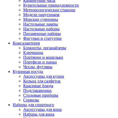
Кабинетные часы
Курительные принадлежности
Метеорологические станции
Модели парусников
Морские сувениры
Настольные лампы
Настольные наборы
Письменные наборы
Фигурки и статуэтки
Кожгалантерея
Блокноты, органайзеры
Ключницы
Портмоне и кошельки
Портфели и папки
Чехлы, футляры
Кухонная посуда
Аксессуары для кухни
Кольца для салфеток
Красивые блюда
Подстаканники
Столовые приборы
Cервизы
Наборы для спиртного
Аксессуары для вина
Наборы для вина