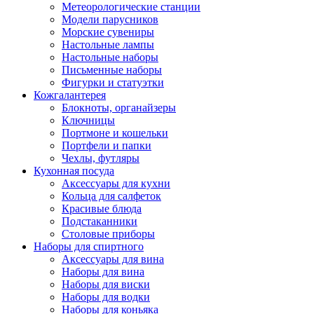
Метеорологические станции
Модели парусников
Морские сувениры
Настольные лампы
Настольные наборы
Письменные наборы
Фигурки и статуэтки
Кожгалантерея
Блокноты, органайзеры
Ключницы
Портмоне и кошельки
Портфели и папки
Чехлы, футляры
Кухонная посуда
Аксессуары для кухни
Кольца для салфеток
Красивые блюда
Подстаканники
Столовые приборы
Наборы для спиртного
Аксессуары для вина
Наборы для вина
Наборы для виски
Наборы для водки
Наборы для коньяка