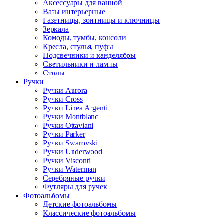
Аксессуары для ванной
Вазы интерьерные
Газетницы, зонтницы и ключницы
Зеркала
Комоды, тумбы, консоли
Кресла, стулья, пуфы
Подсвечники и канделябры
Светильники и лампы
Столы
Ручки
Ручки Aurora
Ручки Cross
Ручки Linea Argenti
Ручки Montblanc
Ручки Ottaviani
Ручки Parker
Ручки Swarovski
Ручки Underwood
Ручки Visconti
Ручки Waterman
Серебряные ручки
Футляры для ручек
Фотоальбомы
Детские фотоальбомы
Классические фотоальбомы