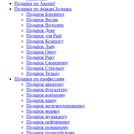
Подарки по Акции!
Подарки по знакам Зодиака
Подарок Близнецу
Подарок Весам
Подарок Водолею
Подарок Деве
Подарок для Рыб
Подарок Козерогу
Подарок Льву
Подарок Овну
Подарок Раку
Подарок Скорпиону
Подарок Стрельцу
Подарок Тельцу
Подарки по профессиям
Подарок авиатору
Подарок бухгалтеру
Подарок военному
Подарок врачу
Подарок железнодорожнику
Подарок моряку
Подарок музыканту
Подарок нефтяннику
Подарок пожарному
Подарок полицейскому