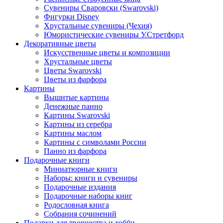
Сувениры Сваровски (Swarovski)
Фигурки Disney
Хрустальные сувениры (Чехия)
Юмористические сувениры У.Стретфорд
Декоративные цветы
Искусственные цветы и композиции
Хрустальные цветы
Цветы Swarovski
Цветы из фарфора
Картины
Вышитые картины
Денежные панно
Картины Swarovski
Картины из серебра
Картины маслом
Картины с символами России
Панно из фарфора
Подарочные книги
Миниатюрные книги
Наборы: книги и сувениры
Подарочные издания
Подарочные наборы книг
Родословная книга
Собрания сочинений
Подарки для творчества и хобби