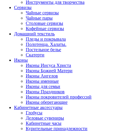
Инструменты для творчества
Cервизы
Чайные сервизы
Чайные пары
Столовые сервизы
Кофейные сервизы
Домашний текстиль
Пледы и покрывала
Полотенца. Халаты.
Постельное белье
Скатерти
Иконы
Иконы Иисуса Христа
Иконы Божией Матери
Иконы Ангелов
Иконы именные
Иконы для семьи
Иконы Праздников
Иконы покровителей профессий
Иконы оберегающие
Кабинетные аксессуары
Глобусы
Деловые сувениры
Кабинетные часы
Курительные принадлежности