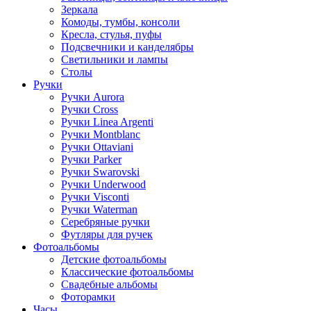
Зеркала
Комоды, тумбы, консоли
Кресла, стулья, пуфы
Подсвечники и канделябры
Светильники и лампы
Столы
Ручки
Ручки Aurora
Ручки Cross
Ручки Linea Argenti
Ручки Montblanc
Ручки Ottaviani
Ручки Parker
Ручки Swarovski
Ручки Underwood
Ручки Visconti
Ручки Waterman
Серебряные ручки
Футляры для ручек
Фотоальбомы
Детские фотоальбомы
Классические фотоальбомы
Свадебные альбомы
Фоторамки
Часы