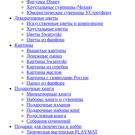
Фигурки Disney
Хрустальные сувениры (Чехия)
Юмористические сувениры У.Стретфорд
Декоративные цветы
Искусственные цветы и композиции
Хрустальные цветы
Цветы Swarovski
Цветы из фарфора
Картины
Вышитые картины
Денежные панно
Картины Swarovski
Картины из серебра
Картины маслом
Картины с символами России
Панно из фарфора
Подарочные книги
Миниатюрные книги
Наборы: книги и сувениры
Подарочные издания
Подарочные наборы книг
Родословная книга
Собрания сочинений
Подарки для творчества и хобби
Творческая мастерская PLAYMAT