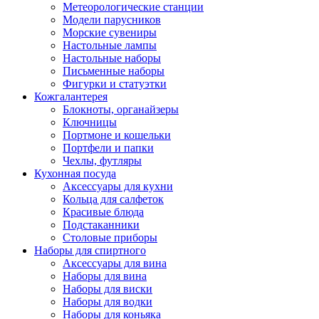
Метеорологические станции
Модели парусников
Морские сувениры
Настольные лампы
Настольные наборы
Письменные наборы
Фигурки и статуэтки
Кожгалантерея
Блокноты, органайзеры
Ключницы
Портмоне и кошельки
Портфели и папки
Чехлы, футляры
Кухонная посуда
Аксессуары для кухни
Кольца для салфеток
Красивые блюда
Подстаканники
Столовые приборы
Наборы для спиртного
Аксессуары для вина
Наборы для вина
Наборы для виски
Наборы для водки
Наборы для коньяка