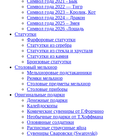
Символ года 2021 - Бык
Символ года 2022 — Тигр
Символ года 2023 – Кролик, Кот
Символ года 2024 – Дракон
Символ года 2025 – Змея
Символ года 2026 -Лошадь
Статуэтки
Фарфоровые статуэтки
Статуэтки из серебра
Статуэтки из стекла и хрусталя
Статуэтки из камня
Бронзовые статуэтки
Столовый мельхиор
Мельхиоровые подстаканники
Рюмки мельхиор
Столовые предметы мельхиор
Столовые приборы
Оригинальные подарки
Денежные подарки
Калейдоскопы
Комические сувениры от Г.Форчино
Необычные подарки от Т.Хоффмана
Оловянные солдатики
Расписные страусиные яйца
Сувениры Сваровски (Swarovski)