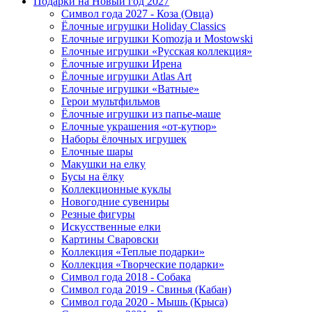
Подарки на Новый год 2027
Символ года 2027 - Коза (Овца)
Ёлочные игрушки Holiday Classics
Елочные игрушки Komozja и Mostowski
Елочные игрушки «Русская коллекция»
Ёлочные игрушки Ирена
Ёлочные игрушки Atlas Art
Елочные игрушки «Ватные»
Герои мультфильмов
Ёлочные игрушки из папье-маше
Елочные украшения «от-кутюр»
Наборы ёлочных игрушек
Елочные шары
Макушки на елку
Бусы на ёлку
Коллекционные куклы
Новогодние сувениры
Резные фигуры
Искусственные елки
Картины Сваровски
Коллекция «Теплые подарки»
Коллекция «Творческие подарки»
Символ года 2018 - Собака
Символ года 2019 - Свинья (Кабан)
Символ года 2020 - Мышь (Крыса)