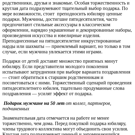
родственники, друзья и знакомые. Особая торжественность и
круглая дата подразумевают тщательный выбор подарка. По
мере возможности, стоит
преподносить юбиляру ценные
подарки. Мужчины, достигшие пятидесятилетия, часто
предпочитают стильные аксессуары в классическом
оформлении, нарядно украшенные и декорированные наборы,
произведения искусства и ювелирные изделия.
Преподнесенные на пятидесятилетие инкрустированные
нарды или шахматы — приемлемый вариант, но только в том
случае, если мужчина увлекается этими играми.
Подарки от детей доставят множество приятных минут
юбиляру. Если представители молодого поколения
испытывают затруднения при выборе варианта поздравления
— стоит обратиться к старшим родственникам и
посоветоваться с ними. Торжественный сценарий проведения
пятидесятилетнего юбилея, тщательно продуманные слова
поздравления — усилят эффект от подарка.
Подарок мужчине на 50 лет
от коллег, партнеров,
подчиненных
Знаменательная дата отмечается на работе не менее
торжественно, чем дома. Перед покупкой подарка юбиляру,
члены трудового коллектива могут объединить свои усилия.
Круглая дата подразумевает ценный и запоминающийся