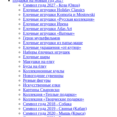
Подарки на Новый год 2027
Символ года 2027 - Коза (Овца)
Ёлочные игрушки Holiday Classics
Елочные игрушки Komozja и Mostowski
Елочные игрушки «Русская коллекция»
Ёлочные игрушки Ирена
Ёлочные игрушки Atlas Art
Елочные игрушки «Ватные»
Герои мультфильмов
Ёлочные игрушки из папье-маше
Елочные украшения «от-кутюр»
Наборы ёлочных игрушек
Елочные шары
Макушки на елку
Бусы на ёлку
Коллекционные куклы
Новогодние сувениры
Резные фигуры
Искусственные елки
Картины Сваровски
Коллекция «Теплые подарки»
Коллекция «Творческие подарки»
Символ года 2018 - Собака
Символ года 2019 - Свинья (Кабан)
Символ года 2020 - Мышь (Крыса)