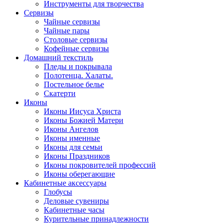
Инструменты для творчества
Cервизы
Чайные сервизы
Чайные пары
Столовые сервизы
Кофейные сервизы
Домашний текстиль
Пледы и покрывала
Полотенца. Халаты.
Постельное белье
Скатерти
Иконы
Иконы Иисуса Христа
Иконы Божией Матери
Иконы Ангелов
Иконы именные
Иконы для семьи
Иконы Праздников
Иконы покровителей профессий
Иконы оберегающие
Кабинетные аксессуары
Глобусы
Деловые сувениры
Кабинетные часы
Курительные принадлежности