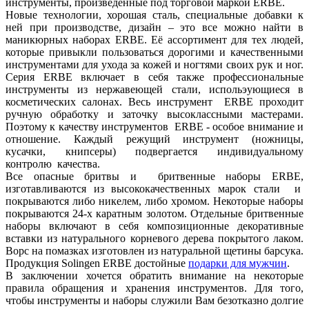
инструменты, произведенные под торговой маркой ERBE.
Новые технологии, хорошая сталь, специальные добавки к
ней при производстве, дизайн – это все можно найти в
маникюрных наборах ERBE. Её ассортимент для тех людей,
которые привыкли пользоваться дорогими и качественными
инструментами для ухода за кожей и ногтями своих рук и ног.
Серия ERBE включает в себя также профессиональные
инструменты из нержавеющей стали, испольэующиеся в
косметических салонах. Весь инструмент ERBE проходит
ручную обработку и заточку высоклассными мастерами.
Поэтому к качеству инструментов ERBE - особое внимание и
отношение. Каждый режущий инструмент (ножницы,
кусачки, книпсеры) подвергается индивидуальному
контролю качества.
Все опасные бритвы и бритвенные наборы ERBE,
изготавливаются из высококачественных марок стали и
покрываются либо никелем, либо хромом. Некоторые наборы
покрываются 24-х каратным золотом. Отдельные бритвенные
наборы включают в себя композиционные декоративные
вставки из натурального корневого дерева покрытого лаком.
Ворс на помазках изготовлен из натуральной щетины барсука.
Продукция Solingen ERBE достойные
подарки для мужчин
.
В заключении хочется обратить внимание на некоторые
правила обращения и хранения инструментов. Для того,
чтобы инструменты и наборы служили Вам безотказно долгие