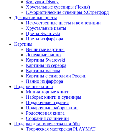
Фигурки Disney
Хрустальные сувениры (Чехия)
Юмористические сувениры У.Стретфорд
Декоративные цветы
Искусственные цветы и композиции
Хрустальные цветы
Цветы Swarovski
Цветы из фарфора
Картины
Вышитые картины
Денежные панно
Картины Swarovski
Картины из серебра
Картины маслом
Картины с символами России
Панно из фарфора
Подарочные книги
Миниатюрные книги
Наборы: книги и сувениры
Подарочные издания
Подарочные наборы книг
Родословная книга
Собрания сочинений
Подарки для творчества и хобби
Творческая мастерская PLAYMAT