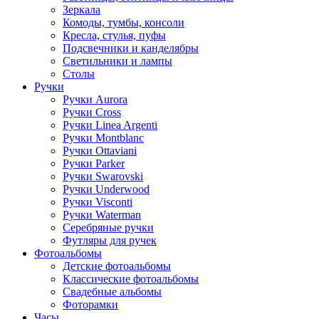
Зеркала
Комоды, тумбы, консоли
Кресла, стулья, пуфы
Подсвечники и канделябры
Светильники и лампы
Столы
Ручки
Ручки Aurora
Ручки Cross
Ручки Linea Argenti
Ручки Montblanc
Ручки Ottaviani
Ручки Parker
Ручки Swarovski
Ручки Underwood
Ручки Visconti
Ручки Waterman
Серебряные ручки
Футляры для ручек
Фотоальбомы
Детские фотоальбомы
Классические фотоальбомы
Свадебные альбомы
Фоторамки
Часы