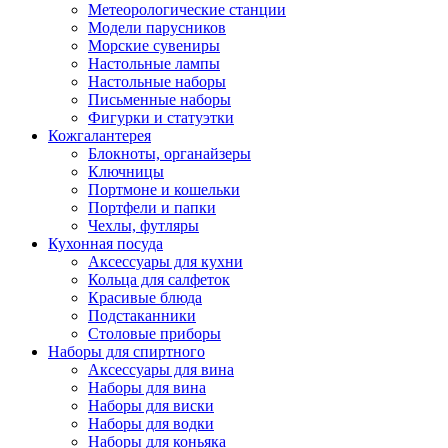
Метеорологические станции
Модели парусников
Морские сувениры
Настольные лампы
Настольные наборы
Письменные наборы
Фигурки и статуэтки
Кожгалантерея
Блокноты, органайзеры
Ключницы
Портмоне и кошельки
Портфели и папки
Чехлы, футляры
Кухонная посуда
Аксессуары для кухни
Кольца для салфеток
Красивые блюда
Подстаканники
Столовые приборы
Наборы для спиртного
Аксессуары для вина
Наборы для вина
Наборы для виски
Наборы для водки
Наборы для коньяка