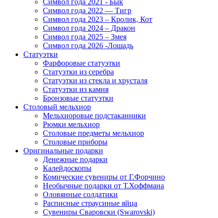
Символ года 2021 - Бык
Символ года 2022 — Тигр
Символ года 2023 – Кролик, Кот
Символ года 2024 – Дракон
Символ года 2025 – Змея
Символ года 2026 -Лошадь
Статуэтки
Фарфоровые статуэтки
Статуэтки из серебра
Статуэтки из стекла и хрусталя
Статуэтки из камня
Бронзовые статуэтки
Столовый мельхиор
Мельхиоровые подстаканники
Рюмки мельхиор
Столовые предметы мельхиор
Столовые приборы
Оригинальные подарки
Денежные подарки
Калейдоскопы
Комические сувениры от Г.Форчино
Необычные подарки от Т.Хоффмана
Оловянные солдатики
Расписные страусиные яйца
Сувениры Сваровски (Swarovski)