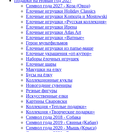
Подарки на Новый год 2027
Символ года 2027 - Коза (Овца)
Ёлочные игрушки Holiday Classics
Елочные игрушки Komozja и Mostowski
Елочные игрушки «Русская коллекция»
Ёлочные игрушки Ирена
Ёлочные игрушки Atlas Art
Елочные игрушки «Ватные»
Герои мультфильмов
Ёлочные игрушки из папье-маше
Елочные украшения «от-кутюр»
Наборы ёлочных игрушек
Елочные шары
Макушки на елку
Бусы на ёлку
Коллекционные куклы
Новогодние сувениры
Резные фигуры
Искусственные елки
Картины Сваровски
Коллекция «Теплые подарки»
Коллекция «Творческие подарки»
Символ года 2018 - Собака
Символ года 2019 - Свинья (Кабан)
Символ года 2020 - Мышь (Крыса)