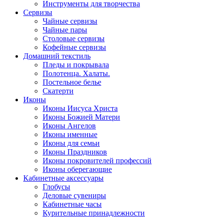
Инструменты для творчества
Cервизы
Чайные сервизы
Чайные пары
Столовые сервизы
Кофейные сервизы
Домашний текстиль
Пледы и покрывала
Полотенца. Халаты.
Постельное белье
Скатерти
Иконы
Иконы Иисуса Христа
Иконы Божией Матери
Иконы Ангелов
Иконы именные
Иконы для семьи
Иконы Праздников
Иконы покровителей профессий
Иконы оберегающие
Кабинетные аксессуары
Глобусы
Деловые сувениры
Кабинетные часы
Курительные принадлежности