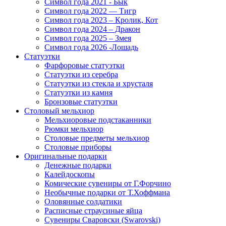
Символ года 2021 - Бык
Символ года 2022 — Тигр
Символ года 2023 – Кролик, Кот
Символ года 2024 – Дракон
Символ года 2025 – Змея
Символ года 2026 -Лошадь
Статуэтки
Фарфоровые статуэтки
Статуэтки из серебра
Статуэтки из стекла и хрусталя
Статуэтки из камня
Бронзовые статуэтки
Столовый мельхиор
Мельхиоровые подстаканники
Рюмки мельхиор
Столовые предметы мельхиор
Столовые приборы
Оригинальные подарки
Денежные подарки
Калейдоскопы
Комические сувениры от Г.Форчино
Необычные подарки от Т.Хоффмана
Оловянные солдатики
Расписные страусиные яйца
Сувениры Сваровски (Swarovski)