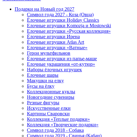
Подарки на Новый год 2027
Символ года 2027 - Коза (Овца)
Ёлочные игрушки Holiday Classics
Елочные игрушки Komozja и Mostowski
Елочные игрушки «Русская коллекция»
Ёлочные игрушки Ирена
Ёлочные игрушки Atlas Art
Елочные игрушки «Ватные»
Герои мультфильмов
Ёлочные игрушки из папье-маше
Елочные украшения «от-кутюр»
Наборы ёлочных игрушек
Елочные шары
Макушки на елку
Бусы на ёлку
Коллекционные куклы
Новогодние сувениры
Резные фигуры
Искусственные елки
Картины Сваровски
Коллекция «Теплые подарки»
Коллекция «Творческие подарки»
Символ года 2018 - Собака
Символ года 2019 - Свинья (Кабан)