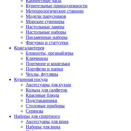
Кабинетные часы
Курительные принадлежности
Метеорологические станции
Модели парусников
Морские сувениры
Настольные лампы
Настольные наборы
Письменные наборы
Фигурки и статуэтки
Кожгалантерея
Блокноты, органайзеры
Ключницы
Портмоне и кошельки
Портфели и папки
Чехлы, футляры
Кухонная посуда
Аксессуары для кухни
Кольца для салфеток
Красивые блюда
Подстаканники
Столовые приборы
Cервизы
Наборы для спиртного
Аксессуары для вина
Наборы для вина