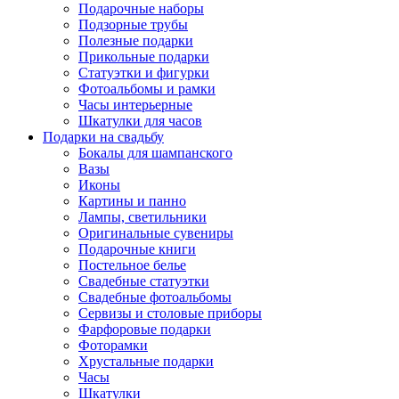
Подарочные наборы
Подзорные трубы
Полезные подарки
Прикольные подарки
Статуэтки и фигурки
Фотоальбомы и рамки
Часы интерьерные
Шкатулки для часов
Подарки на свадьбу
Бокалы для шампанского
Вазы
Иконы
Картины и панно
Лампы, светильники
Оригинальные сувениры
Подарочные книги
Постельное белье
Свадебные статуэтки
Свадебные фотоальбомы
Сервизы и столовые приборы
Фарфоровые подарки
Фоторамки
Хрустальные подарки
Часы
Шкатулки