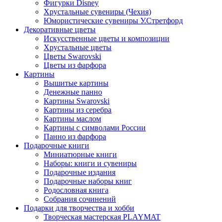
Фигурки Disney
Хрустальные сувениры (Чехия)
Юмористические сувениры У.Стретфорд
Декоративные цветы
Искусственные цветы и композиции
Хрустальные цветы
Цветы Swarovski
Цветы из фарфора
Картины
Вышитые картины
Денежные панно
Картины Swarovski
Картины из серебра
Картины маслом
Картины с символами России
Панно из фарфора
Подарочные книги
Миниатюрные книги
Наборы: книги и сувениры
Подарочные издания
Подарочные наборы книг
Родословная книга
Собрания сочинений
Подарки для творчества и хобби
Творческая мастерская PLAYMAT