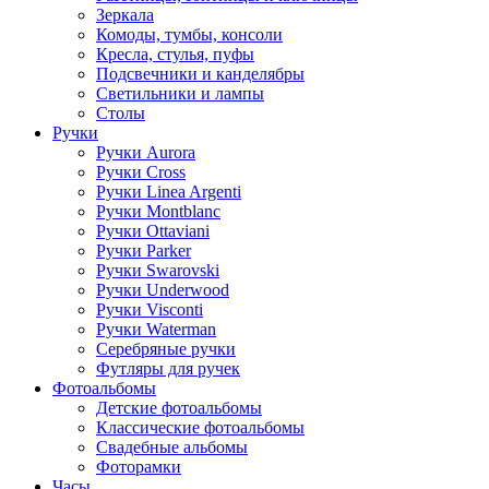
Зеркала
Комоды, тумбы, консоли
Кресла, стулья, пуфы
Подсвечники и канделябры
Светильники и лампы
Столы
Ручки
Ручки Aurora
Ручки Cross
Ручки Linea Argenti
Ручки Montblanc
Ручки Ottaviani
Ручки Parker
Ручки Swarovski
Ручки Underwood
Ручки Visconti
Ручки Waterman
Серебряные ручки
Футляры для ручек
Фотоальбомы
Детские фотоальбомы
Классические фотоальбомы
Свадебные альбомы
Фоторамки
Часы