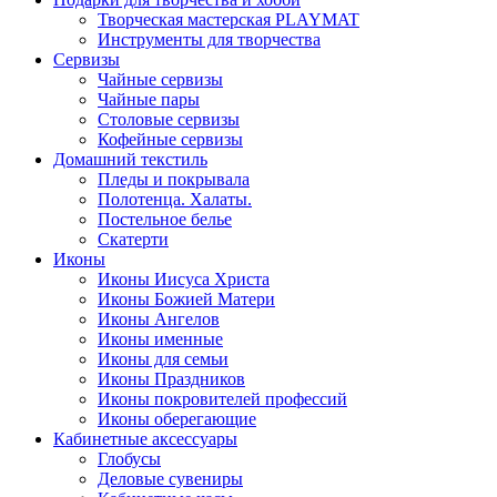
Творческая мастерская PLAYMAT
Инструменты для творчества
Cервизы
Чайные сервизы
Чайные пары
Столовые сервизы
Кофейные сервизы
Домашний текстиль
Пледы и покрывала
Полотенца. Халаты.
Постельное белье
Скатерти
Иконы
Иконы Иисуса Христа
Иконы Божией Матери
Иконы Ангелов
Иконы именные
Иконы для семьи
Иконы Праздников
Иконы покровителей профессий
Иконы оберегающие
Кабинетные аксессуары
Глобусы
Деловые сувениры