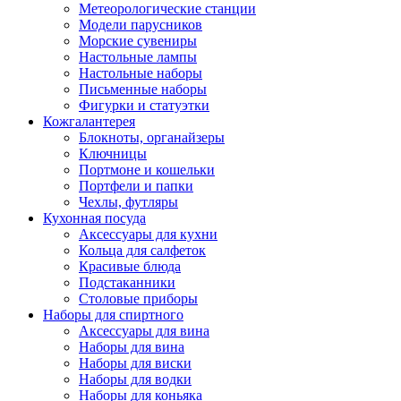
Метеорологические станции
Модели парусников
Морские сувениры
Настольные лампы
Настольные наборы
Письменные наборы
Фигурки и статуэтки
Кожгалантерея
Блокноты, органайзеры
Ключницы
Портмоне и кошельки
Портфели и папки
Чехлы, футляры
Кухонная посуда
Аксессуары для кухни
Кольца для салфеток
Красивые блюда
Подстаканники
Столовые приборы
Наборы для спиртного
Аксессуары для вина
Наборы для вина
Наборы для виски
Наборы для водки
Наборы для коньяка