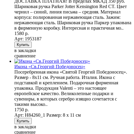
ДОСТАВКА ПЛАТНАЯ! В пределах МКАД 350 руб.
Шариковая ручка Parker Jotter Kensington Red CT. Цвет
чернил – синий, линия письма – средняя. Материал
корпуса: полированная нержавеющая сталь. Зажим:
нержавеющая сталь. Шариковая ручка Паркер упакована
в фирменную коробку. Интересная и практичная мо..
1580 р.
Арт: 1953187
в закладки
сравнение
Икона «Св.Георгий Победоносец»
Посеребренная икона «Святой Георгий Победоносец».
Размер - 8х11 см. Ручная работа. Италия. Икона с
подставкой и креплением. Подарочная фирменная
упаковка. Продукция Valenti – это настоящее
европейское качество. Великолепные подарки и
сувениры, в которых серебро изящно сочетается с
такими высоко..
1750 р.
Арт: Н84260_1
Размер: 8 х 11 см
в закладки
сравнение