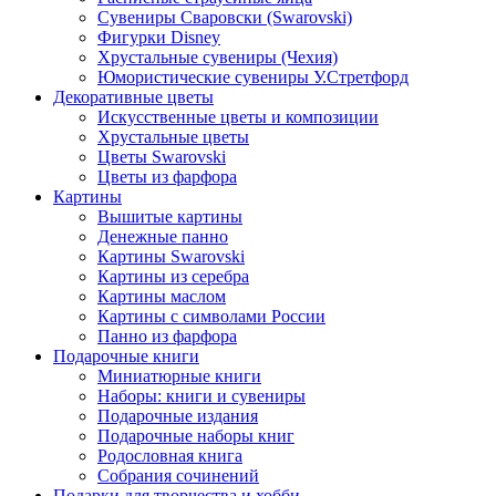
Сувениры Сваровски (Swarovski)
Фигурки Disney
Хрустальные сувениры (Чехия)
Юмористические сувениры У.Стретфорд
Декоративные цветы
Искусственные цветы и композиции
Хрустальные цветы
Цветы Swarovski
Цветы из фарфора
Картины
Вышитые картины
Денежные панно
Картины Swarovski
Картины из серебра
Картины маслом
Картины с символами России
Панно из фарфора
Подарочные книги
Миниатюрные книги
Наборы: книги и сувениры
Подарочные издания
Подарочные наборы книг
Родословная книга
Собрания сочинений
Подарки для творчества и хобби