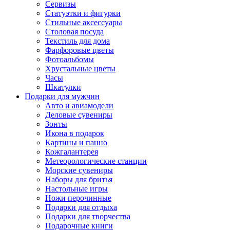
Сервизы
Статуэтки и фигурки
Стильные аксессуары
Столовая посуда
Текстиль для дома
Фарфоровые цветы
Фотоальбомы
Хрустальные цветы
Часы
Шкатулки
Подарки для мужчин
Авто и авиамодели
Деловые сувениры
Зонты
Икона в подарок
Картины и панно
Кожгалантерея
Метеорологические станции
Морские сувениры
Наборы для бритья
Настольные игры
Ножи перочинные
Подарки для отдыха
Подарки для творчества
Подарочные книги