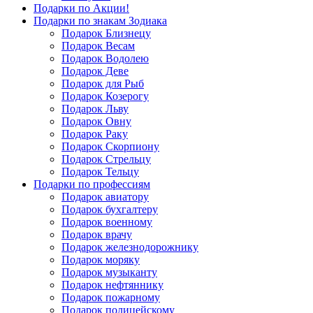
Подарки по Акции!
Подарки по знакам Зодиака
Подарок Близнецу
Подарок Весам
Подарок Водолею
Подарок Деве
Подарок для Рыб
Подарок Козерогу
Подарок Льву
Подарок Овну
Подарок Раку
Подарок Скорпиону
Подарок Стрельцу
Подарок Тельцу
Подарки по профессиям
Подарок авиатору
Подарок бухгалтеру
Подарок военному
Подарок врачу
Подарок железнодорожнику
Подарок моряку
Подарок музыканту
Подарок нефтяннику
Подарок пожарному
Подарок полицейскому