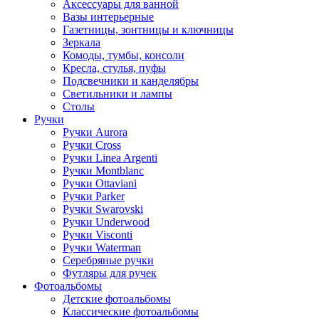
Аксессуары для ванной
Вазы интерьерные
Газетницы, зонтницы и ключницы
Зеркала
Комоды, тумбы, консоли
Кресла, стулья, пуфы
Подсвечники и канделябры
Светильники и лампы
Столы
Ручки
Ручки Aurora
Ручки Cross
Ручки Linea Argenti
Ручки Montblanc
Ручки Ottaviani
Ручки Parker
Ручки Swarovski
Ручки Underwood
Ручки Visconti
Ручки Waterman
Серебряные ручки
Футляры для ручек
Фотоальбомы
Детские фотоальбомы
Классические фотоальбомы