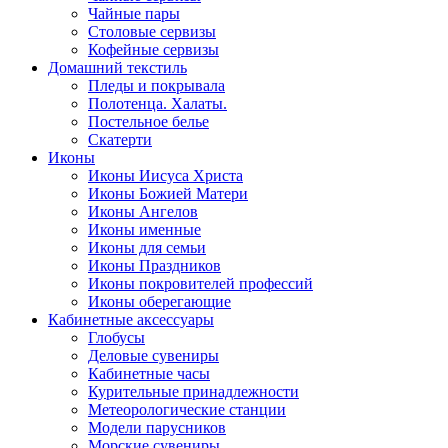
Чайные пары
Столовые сервизы
Кофейные сервизы
Домашний текстиль
Пледы и покрывала
Полотенца. Халаты.
Постельное белье
Скатерти
Иконы
Иконы Иисуса Христа
Иконы Божией Матери
Иконы Ангелов
Иконы именные
Иконы для семьи
Иконы Праздников
Иконы покровителей профессий
Иконы оберегающие
Кабинетные аксессуары
Глобусы
Деловые сувениры
Кабинетные часы
Курительные принадлежности
Метеорологические станции
Модели парусников
Морские сувениры