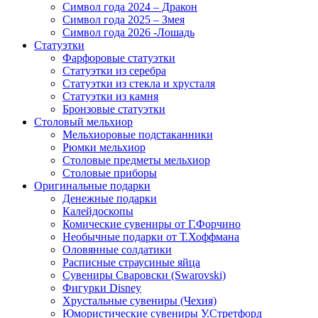
Символ года 2024 – Дракон
Символ года 2025 – Змея
Символ года 2026 -Лошадь
Статуэтки
Фарфоровые статуэтки
Статуэтки из серебра
Статуэтки из стекла и хрусталя
Статуэтки из камня
Бронзовые статуэтки
Столовый мельхиор
Мельхиоровые подстаканники
Рюмки мельхиор
Столовые предметы мельхиор
Столовые приборы
Оригинальные подарки
Денежные подарки
Калейдоскопы
Комические сувениры от Г.Форчино
Необычные подарки от Т.Хоффмана
Оловянные солдатики
Расписные страусиные яйца
Сувениры Сваровски (Swarovski)
Фигурки Disney
Хрустальные сувениры (Чехия)
Юмористические сувениры У.Стретфорд