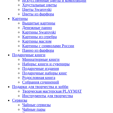
Искусственные цветы и композиции
Хрустальные цветы
Цветы Swarovski
Цветы из фарфора
Картины
Вышитые картины
Денежные панно
Картины Swarovski
Картины из серебра
Картины маслом
Картины с символами России
Панно из фарфора
Подарочные книги
Миниатюрные книги
Наборы: книги и сувениры
Подарочные издания
Подарочные наборы книг
Родословная книга
Собрания сочинений
Подарки для творчества и хобби
Творческая мастерская PLAYMAT
Инструменты для творчества
Cервизы
Чайные сервизы
Чайные пары