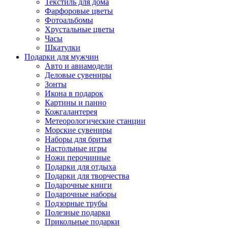
Текстиль для дома
Фарфоровые цветы
Фотоальбомы
Хрустальные цветы
Часы
Шкатулки
Подарки для мужчин
Авто и авиамодели
Деловые сувениры
Зонты
Икона в подарок
Картины и панно
Кожгалантерея
Метеорологические станции
Морские сувениры
Наборы для бритья
Настольные игры
Ножи перочинные
Подарки для отдыха
Подарки для творчества
Подарочные книги
Подарочные наборы
Подзорные трубы
Полезные подарки
Прикольные подарки