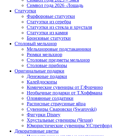
Символ года 2026 -Лошадь
Статуэтки
Фарфоровые статуэтки
Статуэтки из серебра
Статуэтки из стекла и хрусталя
Статуэтки из камня
Бронзовые статуэтки
Столовый мельхиор
Мельхиоровые подстаканники
Рюмки мельхиор
Столовые предметы мельхиор
Столовые приборы
Оригинальные подарки
Денежные подарки
Калейдоскопы
Комические сувениры от Г.Форчино
Необычные подарки от Т.Хоффмана
Оловянные солдатики
Расписные страусиные яйца
Сувениры Сваровски (Swarovski)
Фигурки Disney
Хрустальные сувениры (Чехия)
Юмористические сувениры У.Стретфорд
Декоративные цветы