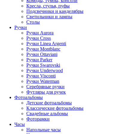
Комоды, тумбы, консоли
Кресла, стулья, пуфы
Подсвечники и канделябры
Светильники и лампы
Столы
Ручки
Ручки Aurora
Ручки Cross
Ручки Linea Argenti
Ручки Montblanc
Ручки Ottaviani
Ручки Parker
Ручки Swarovski
Ручки Underwood
Ручки Visconti
Ручки Waterman
Серебряные ручки
Футляры для ручек
Фотоальбомы
Детские фотоальбомы
Классические фотоальбомы
Свадебные альбомы
Фоторамки
Часы
Напольные часы