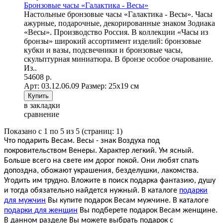
Бронзовые часы «Галактика - Весы»
Настольные бронзовые часы «Галактика - Весы». Часы
ажурные, подарочные, декорированные знаком Зодиака
«Весы». Производство Россия. В коллекции «Часы из
бронзы» широкий ассортимент изделий: бронзовые
кубки и вазы, подсвечники и бронзовые часы,
скульптурная миниатюра. В бронзе особое очарование.
Из..
54608 р.
Арт: 03.12.06.09
Размер: 25х19 см
в закладки
сравнение
Показано с 1 по 5 из 5 (страниц: 1)
Что подарить Весам. Весы - знак Воздуха под
покровительством Венеры. Характер легкий. Ум ясный.
Больше всего на свете им дорог покой. Они любят спать
допоздна, обожают украшения, безделушки, лакомства.
Угодить им трудно. Вложите в поиск подарка фантазию, душу
и тогда обязательно найдется нужный. В каталоге
подарки
для мужчин
Вы купите подарок Весам мужчине. В каталоге
подарки для женщин
Вы подберете подарок Весам женщине.
В данном разделе Вы можете выбрать подарок с