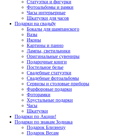
Статуэтки и фигурки
Фотоальбомы и рамки
Часы интерьерные
Шкатулки для часов
Подарки на свадьбу
Бокалы для шампанского
Вазы
Иконы
Картины и панно
Лампы, светильники
Оригинальные сувениры
Подарочные книги
Постельное белье
Свадебные статуэтки
Свадебные фотоальбомы
Сервизы и столовые приборы
Фарфоровые подарки
Фоторамки
Хрустальные подарки
Часы
Шкатулки
Подарки по Акции!
Подарки по знакам Зодиака
Подарок Близнецу
Подарок Весам