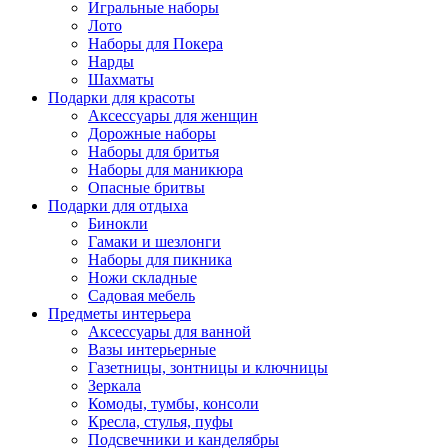
Игральные наборы
Лото
Наборы для Покера
Нарды
Шахматы
Подарки для красоты
Аксессуары для женщин
Дорожные наборы
Наборы для бритья
Наборы для маникюра
Опасные бритвы
Подарки для отдыха
Бинокли
Гамаки и шезлонги
Наборы для пикника
Ножи складные
Садовая мебель
Предметы интерьера
Аксессуары для ванной
Вазы интерьерные
Газетницы, зонтницы и ключницы
Зеркала
Комоды, тумбы, консоли
Кресла, стулья, пуфы
Подсвечники и канделябры