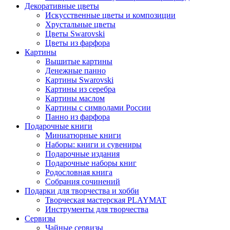
Декоративные цветы
Искусственные цветы и композиции
Хрустальные цветы
Цветы Swarovski
Цветы из фарфора
Картины
Вышитые картины
Денежные панно
Картины Swarovski
Картины из серебра
Картины маслом
Картины с символами России
Панно из фарфора
Подарочные книги
Миниатюрные книги
Наборы: книги и сувениры
Подарочные издания
Подарочные наборы книг
Родословная книга
Собрания сочинений
Подарки для творчества и хобби
Творческая мастерская PLAYMAT
Инструменты для творчества
Cервизы
Чайные сервизы