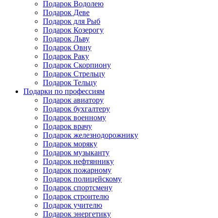
Подарок Водолею
Подарок Деве
Подарок для Рыб
Подарок Козерогу
Подарок Льву
Подарок Овну
Подарок Раку
Подарок Скорпиону
Подарок Стрельцу
Подарок Тельцу
Подарки по профессиям
Подарок авиатору
Подарок бухгалтеру
Подарок военному
Подарок врачу
Подарок железнодорожнику
Подарок моряку
Подарок музыканту
Подарок нефтяннику
Подарок пожарному
Подарок полицейскому
Подарок спортсмену
Подарок строителю
Подарок учителю
Подарок энергетику