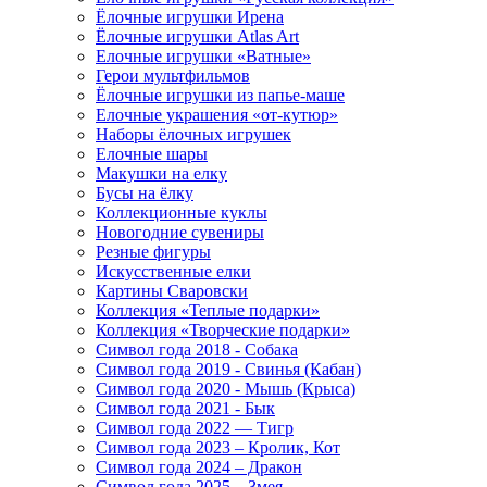
Ёлочные игрушки Ирена
Ёлочные игрушки Atlas Art
Елочные игрушки «Ватные»
Герои мультфильмов
Ёлочные игрушки из папье-маше
Елочные украшения «от-кутюр»
Наборы ёлочных игрушек
Елочные шары
Макушки на елку
Бусы на ёлку
Коллекционные куклы
Новогодние сувениры
Резные фигуры
Искусственные елки
Картины Сваровски
Коллекция «Теплые подарки»
Коллекция «Творческие подарки»
Символ года 2018 - Собака
Символ года 2019 - Свинья (Кабан)
Символ года 2020 - Мышь (Крыса)
Символ года 2021 - Бык
Символ года 2022 — Тигр
Символ года 2023 – Кролик, Кот
Символ года 2024 – Дракон
Символ года 2025 – Змея