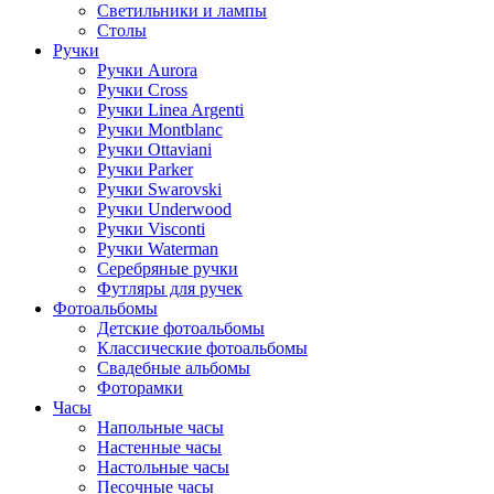
Светильники и лампы
Столы
Ручки
Ручки Aurora
Ручки Cross
Ручки Linea Argenti
Ручки Montblanc
Ручки Ottaviani
Ручки Parker
Ручки Swarovski
Ручки Underwood
Ручки Visconti
Ручки Waterman
Серебряные ручки
Футляры для ручек
Фотоальбомы
Детские фотоальбомы
Классические фотоальбомы
Свадебные альбомы
Фоторамки
Часы
Напольные часы
Настенные часы
Настольные часы
Песочные часы