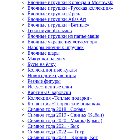
Елочные игрушки Komozja и Mostowski
Елочные игрушки «Русская коллекция»
Ёлочные игрушки Ирена
Ёлочные игрушки Atlas Art
Елочные игрушки «Ватные»
Герои мультфильмов
Ёлочные игрушки из папье-маше
Елочные украшения «от-кутюр»
Наборы ёлочных игрушек
Елочные шары
Макушки на елку
Бусы на ёлку
Коллекционные куклы
Новогодние сувениры
Резные фигуры
Искусственные елки
Картины Сваровски
Коллекция «Теплые подарки»
Коллекция «Творческие подарки»
Символ года 2018 - Собака
Символ года 2019 - Свинья (Кабан)
Символ года 2020 - Мышь (Крыса)
Символ года 2021 - Бык
Символ года 2022 — Тигр
Символ года 2023 – Кролик, Кот