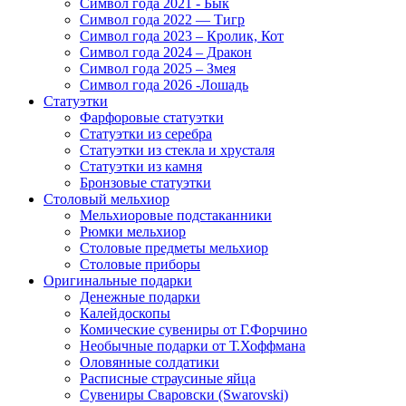
Символ года 2021 - Бык
Символ года 2022 — Тигр
Символ года 2023 – Кролик, Кот
Символ года 2024 – Дракон
Символ года 2025 – Змея
Символ года 2026 -Лошадь
Статуэтки
Фарфоровые статуэтки
Статуэтки из серебра
Статуэтки из стекла и хрусталя
Статуэтки из камня
Бронзовые статуэтки
Столовый мельхиор
Мельхиоровые подстаканники
Рюмки мельхиор
Столовые предметы мельхиор
Столовые приборы
Оригинальные подарки
Денежные подарки
Калейдоскопы
Комические сувениры от Г.Форчино
Необычные подарки от Т.Хоффмана
Оловянные солдатики
Расписные страусиные яйца
Сувениры Сваровски (Swarovski)