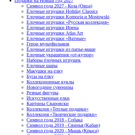
Подарки на Новый год 2027
Символ года 2027 - Коза (Овца)
Ёлочные игрушки Holiday Classics
Елочные игрушки Komozja и Mostowski
Елочные игрушки «Русская коллекция»
Ёлочные игрушки Ирена
Ёлочные игрушки Atlas Art
Елочные игрушки «Ватные»
Герои мультфильмов
Ёлочные игрушки из папье-маше
Елочные украшения «от-кутюр»
Наборы ёлочных игрушек
Елочные шары
Макушки на елку
Бусы на ёлку
Коллекционные куклы
Новогодние сувениры
Резные фигуры
Искусственные елки
Картины Сваровски
Коллекция «Теплые подарки»
Коллекция «Творческие подарки»
Символ года 2018 - Собака
Символ года 2019 - Свинья (Кабан)
Символ года 2020 - Мышь (Крыса)