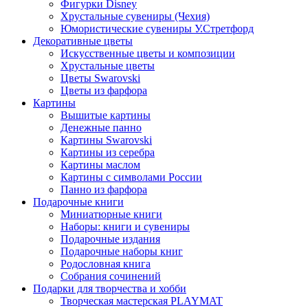
Фигурки Disney
Хрустальные сувениры (Чехия)
Юмористические сувениры У.Стретфорд
Декоративные цветы
Искусственные цветы и композиции
Хрустальные цветы
Цветы Swarovski
Цветы из фарфора
Картины
Вышитые картины
Денежные панно
Картины Swarovski
Картины из серебра
Картины маслом
Картины с символами России
Панно из фарфора
Подарочные книги
Миниатюрные книги
Наборы: книги и сувениры
Подарочные издания
Подарочные наборы книг
Родословная книга
Собрания сочинений
Подарки для творчества и хобби
Творческая мастерская PLAYMAT