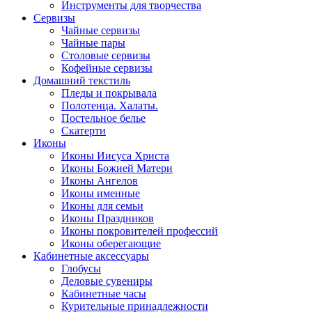
Инструменты для творчества
Cервизы
Чайные сервизы
Чайные пары
Столовые сервизы
Кофейные сервизы
Домашний текстиль
Пледы и покрывала
Полотенца. Халаты.
Постельное белье
Скатерти
Иконы
Иконы Иисуса Христа
Иконы Божией Матери
Иконы Ангелов
Иконы именные
Иконы для семьи
Иконы Праздников
Иконы покровителей профессий
Иконы оберегающие
Кабинетные аксессуары
Глобусы
Деловые сувениры
Кабинетные часы
Курительные принадлежности