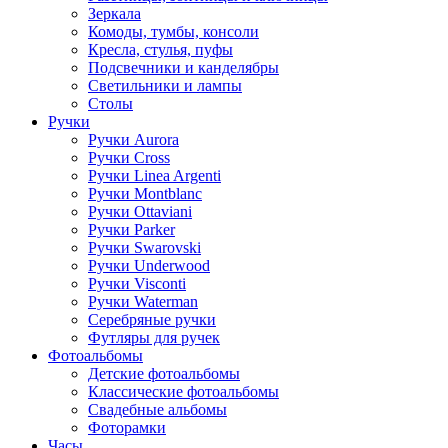
Зеркала
Комоды, тумбы, консоли
Кресла, стулья, пуфы
Подсвечники и канделябры
Светильники и лампы
Столы
Ручки
Ручки Aurora
Ручки Cross
Ручки Linea Argenti
Ручки Montblanc
Ручки Ottaviani
Ручки Parker
Ручки Swarovski
Ручки Underwood
Ручки Visconti
Ручки Waterman
Серебряные ручки
Футляры для ручек
Фотоальбомы
Детские фотоальбомы
Классические фотоальбомы
Свадебные альбомы
Фоторамки
Часы