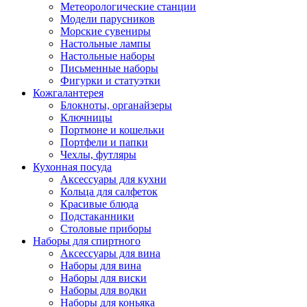
Метеорологические станции
Модели парусников
Морские сувениры
Настольные лампы
Настольные наборы
Письменные наборы
Фигурки и статуэтки
Кожгалантерея
Блокноты, органайзеры
Ключницы
Портмоне и кошельки
Портфели и папки
Чехлы, футляры
Кухонная посуда
Аксессуары для кухни
Кольца для салфеток
Красивые блюда
Подстаканники
Столовые приборы
Наборы для спиртного
Аксессуары для вина
Наборы для вина
Наборы для виски
Наборы для водки
Наборы для коньяка