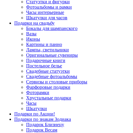
Статуэтки и фигурки
Фотоальбомы и рамки
Часы интерьерные
Шкатулки для часов
Подарки на свадьбу
Бокалы для шампанского
Вазы
Иконы
Картины и панно
Лампы, светильники
Оригинальные сувениры
Подарочные книги
Постельное белье
Свадебные статуэтки
Свадебные фотоальбомы
Сервизы и столовые приборы
Фарфоровые подарки
Фоторамки
Хрустальные подарки
Часы
Шкатулки
Подарки по Акции!
Подарки по знакам Зодиака
Подарок Близнецу
Подарок Весам