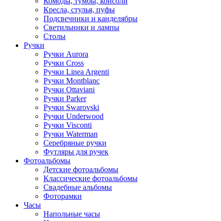
Комоды, тумбы, консоли
Кресла, стулья, пуфы
Подсвечники и канделябры
Светильники и лампы
Столы
Ручки
Ручки Aurora
Ручки Cross
Ручки Linea Argenti
Ручки Montblanc
Ручки Ottaviani
Ручки Parker
Ручки Swarovski
Ручки Underwood
Ручки Visconti
Ручки Waterman
Серебряные ручки
Футляры для ручек
Фотоальбомы
Детские фотоальбомы
Классические фотоальбомы
Свадебные альбомы
Фоторамки
Часы
Напольные часы