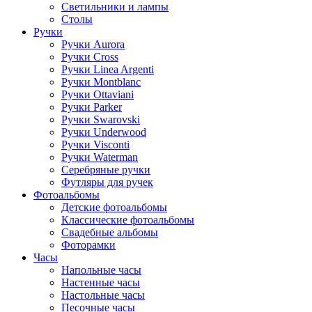
Светильники и лампы
Столы
Ручки
Ручки Aurora
Ручки Cross
Ручки Linea Argenti
Ручки Montblanc
Ручки Ottaviani
Ручки Parker
Ручки Swarovski
Ручки Underwood
Ручки Visconti
Ручки Waterman
Серебряные ручки
Футляры для ручек
Фотоальбомы
Детские фотоальбомы
Классические фотоальбомы
Свадебные альбомы
Фоторамки
Часы
Напольные часы
Настенные часы
Настольные часы
Песочные часы