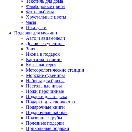
Текстиль для дома
Фарфоровые цветы
Фотоальбомы
Хрустальные цветы
Часы
Шкатулки
Подарки для мужчин
Авто и авиамодели
Деловые сувениры
Зонты
Икона в подарок
Картины и панно
Кожгалантерея
Метеорологические станции
Морские сувениры
Наборы для бритья
Настольные игры
Ножи перочинные
Подарки для отдыха
Подарки для творчества
Подарочные книги
Подарочные наборы
Подзорные трубы
Полезные подарки
Прикольные подарки