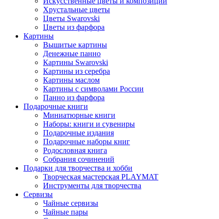
Искусственные цветы и композиции
Хрустальные цветы
Цветы Swarovski
Цветы из фарфора
Картины
Вышитые картины
Денежные панно
Картины Swarovski
Картины из серебра
Картины маслом
Картины с символами России
Панно из фарфора
Подарочные книги
Миниатюрные книги
Наборы: книги и сувениры
Подарочные издания
Подарочные наборы книг
Родословная книга
Собрания сочинений
Подарки для творчества и хобби
Творческая мастерская PLAYMAT
Инструменты для творчества
Cервизы
Чайные сервизы
Чайные пары