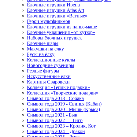
Ёлочные игрушки Ирена
Ёлочные игрушки Atlas Art
Елочные игрушки «Ватные»
Герои мультфильмов
Ёлочные игрушки из папье-маше
Елочные украшения «от-кутюр»
Наборы ёлочных игрушек
Елочные шары
Макушки на елку
Бусы на ёлку
Коллекционные куклы
Новогодние сувениры
Резные фигуры
Искусственные елки
Картины Сваровски
Коллекция «Теплые подарки»
Коллекция «Творческие подарки»
Символ года 2018 - Собака
Символ года 2019 - Свинья (Кабан)
Символ года 2020 - Мышь (Крыса)
Символ года 2021 - Бык
Символ года 2022 — Тигр
Символ года 2023 – Кролик, Кот
Символ года 2024 – Дракон
Символ года 2025 – Змея