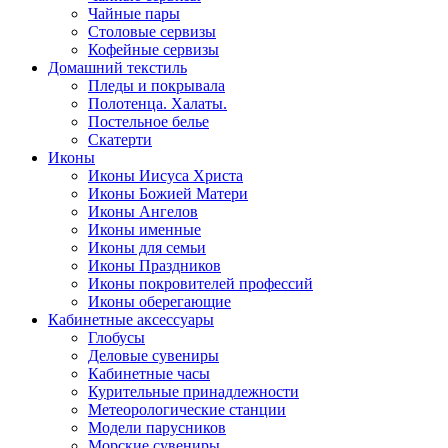
Чайные пары
Столовые сервизы
Кофейные сервизы
Домашний текстиль
Пледы и покрывала
Полотенца. Халаты.
Постельное белье
Скатерти
Иконы
Иконы Иисуса Христа
Иконы Божией Матери
Иконы Ангелов
Иконы именные
Иконы для семьи
Иконы Праздников
Иконы покровителей профессий
Иконы оберегающие
Кабинетные аксессуары
Глобусы
Деловые сувениры
Кабинетные часы
Курительные принадлежности
Метеорологические станции
Модели парусников
Морские сувениры