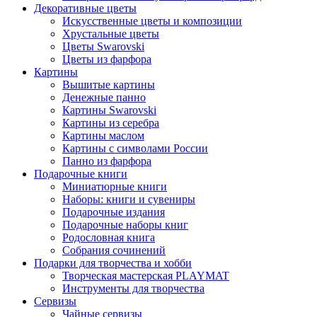
Декоративные цветы
Искусственные цветы и композиции
Хрустальные цветы
Цветы Swarovski
Цветы из фарфора
Картины
Вышитые картины
Денежные панно
Картины Swarovski
Картины из серебра
Картины маслом
Картины с символами России
Панно из фарфора
Подарочные книги
Миниатюрные книги
Наборы: книги и сувениры
Подарочные издания
Подарочные наборы книг
Родословная книга
Собрания сочинений
Подарки для творчества и хобби
Творческая мастерская PLAYMAT
Инструменты для творчества
Cервизы
Чайные сервизы