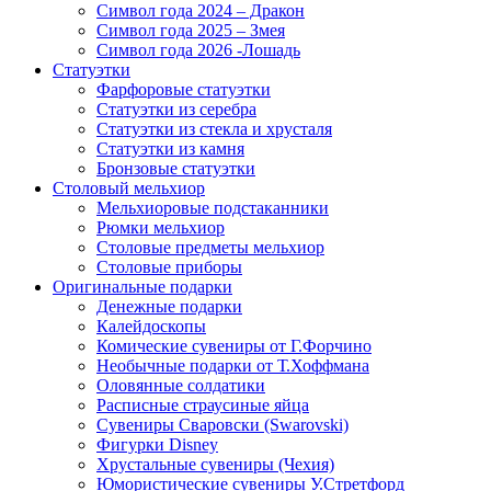
Символ года 2024 – Дракон
Символ года 2025 – Змея
Символ года 2026 -Лошадь
Статуэтки
Фарфоровые статуэтки
Статуэтки из серебра
Статуэтки из стекла и хрусталя
Статуэтки из камня
Бронзовые статуэтки
Столовый мельхиор
Мельхиоровые подстаканники
Рюмки мельхиор
Столовые предметы мельхиор
Столовые приборы
Оригинальные подарки
Денежные подарки
Калейдоскопы
Комические сувениры от Г.Форчино
Необычные подарки от Т.Хоффмана
Оловянные солдатики
Расписные страусиные яйца
Сувениры Сваровски (Swarovski)
Фигурки Disney
Хрустальные сувениры (Чехия)
Юмористические сувениры У.Стретфорд