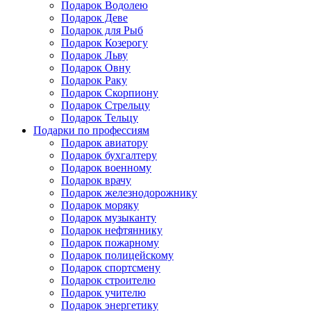
Подарок Водолею
Подарок Деве
Подарок для Рыб
Подарок Козерогу
Подарок Льву
Подарок Овну
Подарок Раку
Подарок Скорпиону
Подарок Стрельцу
Подарок Тельцу
Подарки по профессиям
Подарок авиатору
Подарок бухгалтеру
Подарок военному
Подарок врачу
Подарок железнодорожнику
Подарок моряку
Подарок музыканту
Подарок нефтяннику
Подарок пожарному
Подарок полицейскому
Подарок спортсмену
Подарок строителю
Подарок учителю
Подарок энергетику