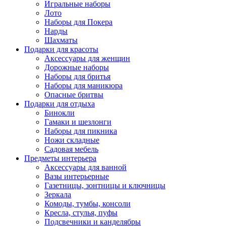
Игральные наборы
Лото
Наборы для Покера
Нарды
Шахматы
Подарки для красоты
Аксессуары для женщин
Дорожные наборы
Наборы для бритья
Наборы для маникюра
Опасные бритвы
Подарки для отдыха
Бинокли
Гамаки и шезлонги
Наборы для пикника
Ножи складные
Садовая мебель
Предметы интерьера
Аксессуары для ванной
Вазы интерьерные
Газетницы, зонтницы и ключницы
Зеркала
Комоды, тумбы, консоли
Кресла, стулья, пуфы
Подсвечники и канделябры