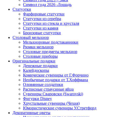
Символ года 2026 -Лошадь
Статуэтки
Фарфоровые статуэтки
Статуэтки из серебра
Статуэтки из стекла и хрусталя
Статуэтки из камня
Бронзовые статуэтки
Столовый мельхиор
Мельхиоровые подстаканники
Рюмки мельхиор
Столовые предметы мельхиор
Столовые приборы
Оригинальные подарки
Денежные подарки
Калейдоскопы
Комические сувениры от Г.Форчино
Необычные подарки от Т.Хоффмана
Оловянные солдатики
Расписные страусиные яйца
Сувениры Сваровски (Swarovski)
Фигурки Disney
Хрустальные сувениры (Чехия)
Юмористические сувениры У.Стретфорд
Декоративные цветы