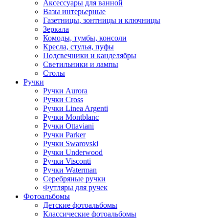
Аксессуары для ванной
Вазы интерьерные
Газетницы, зонтницы и ключницы
Зеркала
Комоды, тумбы, консоли
Кресла, стулья, пуфы
Подсвечники и канделябры
Светильники и лампы
Столы
Ручки
Ручки Aurora
Ручки Cross
Ручки Linea Argenti
Ручки Montblanc
Ручки Ottaviani
Ручки Parker
Ручки Swarovski
Ручки Underwood
Ручки Visconti
Ручки Waterman
Серебряные ручки
Футляры для ручек
Фотоальбомы
Детские фотоальбомы
Классические фотоальбомы