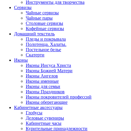
Инструменты для творчества
Cервизы
Чайные сервизы
Чайные пары
Столовые сервизы
Кофейные сервизы
Домашний текстиль
Пледы и покрывала
Полотенца. Халаты.
Постельное белье
Скатерти
Иконы
Иконы Иисуса Христа
Иконы Божией Матери
Иконы Ангелов
Иконы именные
Иконы для семьи
Иконы Праздников
Иконы покровителей профессий
Иконы оберегающие
Кабинетные аксессуары
Глобусы
Деловые сувениры
Кабинетные часы
Курительные принадлежности