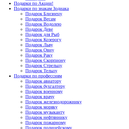
Подарки по Акции!
Подарки по знакам Зодиака
Подарок Близнецу
Подарок Весам
Подарок Водолею
Подарок Деве
Подарок для Рыб
Подарок Козерогу
Подарок Льву
Подарок Овну
Подарок Раку
Подарок Скорпиону
Подарок Стрельцу
Подарок Тельцу
Подарки по профессиям
Подарок авиатору
Подарок бухгалтеру
Подарок военному
Подарок врачу
Подарок железнодорожнику
Подарок моряку
Подарок музыканту
Подарок нефтяннику
Подарок пожарному
Подарок полицейскому