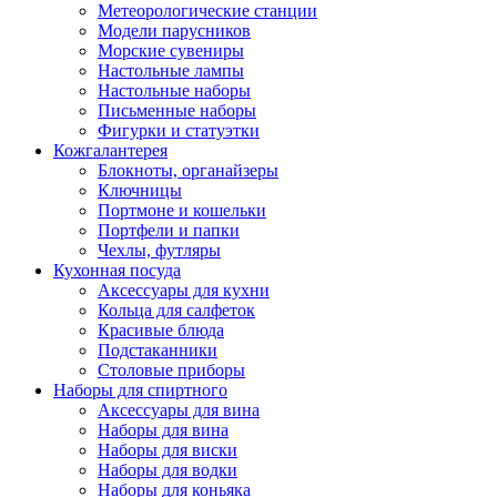
Метеорологические станции
Модели парусников
Морские сувениры
Настольные лампы
Настольные наборы
Письменные наборы
Фигурки и статуэтки
Кожгалантерея
Блокноты, органайзеры
Ключницы
Портмоне и кошельки
Портфели и папки
Чехлы, футляры
Кухонная посуда
Аксессуары для кухни
Кольца для салфеток
Красивые блюда
Подстаканники
Столовые приборы
Наборы для спиртного
Аксессуары для вина
Наборы для вина
Наборы для виски
Наборы для водки
Наборы для коньяка