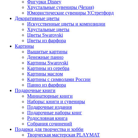
Фигурки Disney
Хрустальные сувениры (Чехия)
Юмористические сувениры У.Стретфорд
Декоративные цветы
Искусственные цветы и композиции
Хрустальные цветы
Цветы Swarovski
Цветы из фарфора
Картины
Вышитые картины
Денежные панно
Картины Swarovski
Картины из серебра
Картины маслом
Картины с символами России
Панно из фарфора
Подарочные книги
Миниатюрные книги
Наборы: книги и сувениры
Подарочные издания
Подарочные наборы книг
Родословная книга
Собрания сочинений
Подарки для творчества и хобби
Творческая мастерская PLAYMAT