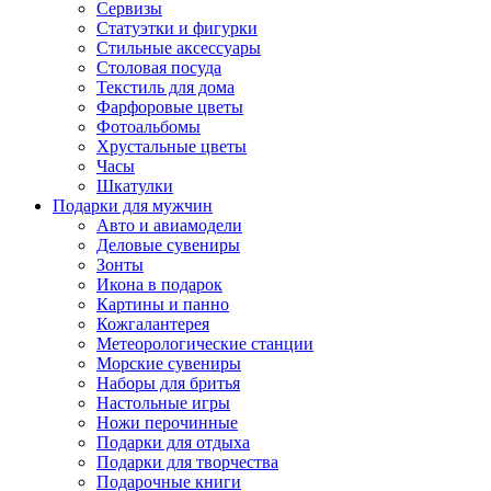
Сервизы
Статуэтки и фигурки
Стильные аксессуары
Столовая посуда
Текстиль для дома
Фарфоровые цветы
Фотоальбомы
Хрустальные цветы
Часы
Шкатулки
Подарки для мужчин
Авто и авиамодели
Деловые сувениры
Зонты
Икона в подарок
Картины и панно
Кожгалантерея
Метеорологические станции
Морские сувениры
Наборы для бритья
Настольные игры
Ножи перочинные
Подарки для отдыха
Подарки для творчества
Подарочные книги