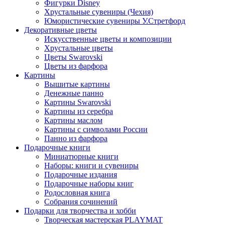
Фигурки Disney
Хрустальные сувениры (Чехия)
Юмористические сувениры У.Стретфорд
Декоративные цветы
Искусственные цветы и композиции
Хрустальные цветы
Цветы Swarovski
Цветы из фарфора
Картины
Вышитые картины
Денежные панно
Картины Swarovski
Картины из серебра
Картины маслом
Картины с символами России
Панно из фарфора
Подарочные книги
Миниатюрные книги
Наборы: книги и сувениры
Подарочные издания
Подарочные наборы книг
Родословная книга
Собрания сочинений
Подарки для творчества и хобби
Творческая мастерская PLAYMAT