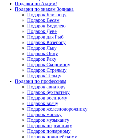
Подарки по Акции!
Подарки по знакам Зодиака
Подарок Близнецу
Подарок Весам
Подарок Водолею
Подарок Деве
Подарок для Рыб
Подарок Козерогу
Подарок Льву
Подарок Овну
Подарок Раку
Подарок Скорпиону
Подарок Стрельцу
Подарок Тельцу
Подарки по профессиям
Подарок авиатору
Подарок бухгалтеру
Подарок военному
Подарок врачу
Подарок железнодорожнику
Подарок моряку
Подарок музыканту
Подарок нефтяннику
Подарок пожарному
Подарок полицейскому