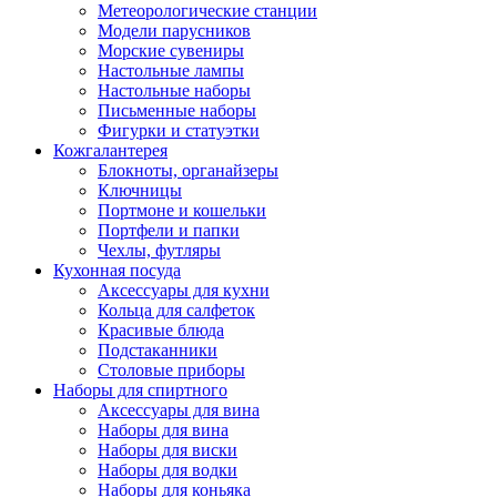
Метеорологические станции
Модели парусников
Морские сувениры
Настольные лампы
Настольные наборы
Письменные наборы
Фигурки и статуэтки
Кожгалантерея
Блокноты, органайзеры
Ключницы
Портмоне и кошельки
Портфели и папки
Чехлы, футляры
Кухонная посуда
Аксессуары для кухни
Кольца для салфеток
Красивые блюда
Подстаканники
Столовые приборы
Наборы для спиртного
Аксессуары для вина
Наборы для вина
Наборы для виски
Наборы для водки
Наборы для коньяка