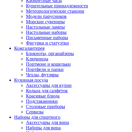
Кабинетные часы
Курительные принадлежности
Метеорологические станции
Модели парусников
Морские сувениры
Настольные лампы
Настольные наборы
Письменные наборы
Фигурки и статуэтки
Кожгалантерея
Блокноты, органайзеры
Ключницы
Портмоне и кошельки
Портфели и папки
Чехлы, футляры
Кухонная посуда
Аксессуары для кухни
Кольца для салфеток
Красивые блюда
Подстаканники
Столовые приборы
Cервизы
Наборы для спиртного
Аксессуары для вина
Наборы для вина