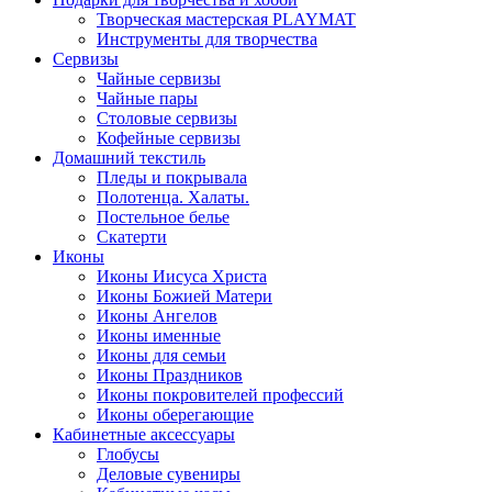
Творческая мастерская PLAYMAT
Инструменты для творчества
Cервизы
Чайные сервизы
Чайные пары
Столовые сервизы
Кофейные сервизы
Домашний текстиль
Пледы и покрывала
Полотенца. Халаты.
Постельное белье
Скатерти
Иконы
Иконы Иисуса Христа
Иконы Божией Матери
Иконы Ангелов
Иконы именные
Иконы для семьи
Иконы Праздников
Иконы покровителей профессий
Иконы оберегающие
Кабинетные аксессуары
Глобусы
Деловые сувениры