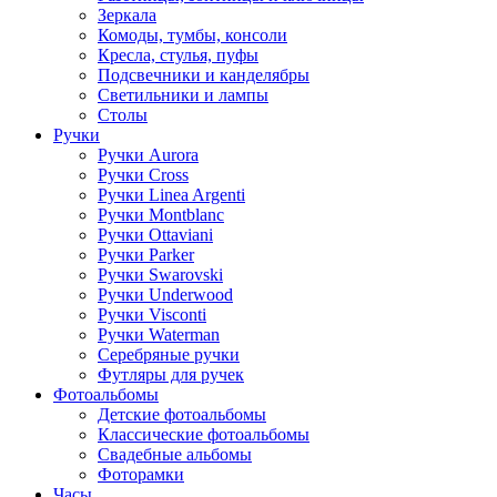
Зеркала
Комоды, тумбы, консоли
Кресла, стулья, пуфы
Подсвечники и канделябры
Светильники и лампы
Столы
Ручки
Ручки Aurora
Ручки Cross
Ручки Linea Argenti
Ручки Montblanc
Ручки Ottaviani
Ручки Parker
Ручки Swarovski
Ручки Underwood
Ручки Visconti
Ручки Waterman
Серебряные ручки
Футляры для ручек
Фотоальбомы
Детские фотоальбомы
Классические фотоальбомы
Свадебные альбомы
Фоторамки
Часы