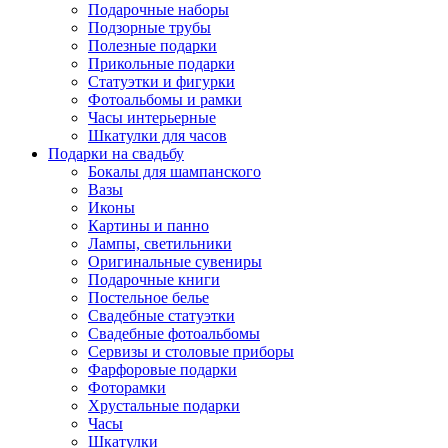
Подарочные наборы
Подзорные трубы
Полезные подарки
Прикольные подарки
Статуэтки и фигурки
Фотоальбомы и рамки
Часы интерьерные
Шкатулки для часов
Подарки на свадьбу
Бокалы для шампанского
Вазы
Иконы
Картины и панно
Лампы, светильники
Оригинальные сувениры
Подарочные книги
Постельное белье
Свадебные статуэтки
Свадебные фотоальбомы
Сервизы и столовые приборы
Фарфоровые подарки
Фоторамки
Хрустальные подарки
Часы
Шкатулки