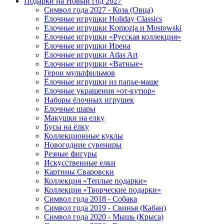
Подарки на Новый год 2027
Символ года 2027 - Коза (Овца)
Ёлочные игрушки Holiday Classics
Елочные игрушки Komozja и Mostowski
Елочные игрушки «Русская коллекция»
Ёлочные игрушки Ирена
Ёлочные игрушки Atlas Art
Елочные игрушки «Ватные»
Герои мультфильмов
Ёлочные игрушки из папье-маше
Елочные украшения «от-кутюр»
Наборы ёлочных игрушек
Елочные шары
Макушки на елку
Бусы на ёлку
Коллекционные куклы
Новогодние сувениры
Резные фигуры
Искусственные елки
Картины Сваровски
Коллекция «Теплые подарки»
Коллекция «Творческие подарки»
Символ года 2018 - Собака
Символ года 2019 - Свинья (Кабан)
Символ года 2020 - Мышь (Крыса)