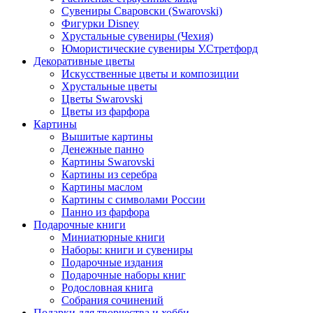
Сувениры Сваровски (Swarovski)
Фигурки Disney
Хрустальные сувениры (Чехия)
Юмористические сувениры У.Стретфорд
Декоративные цветы
Искусственные цветы и композиции
Хрустальные цветы
Цветы Swarovski
Цветы из фарфора
Картины
Вышитые картины
Денежные панно
Картины Swarovski
Картины из серебра
Картины маслом
Картины с символами России
Панно из фарфора
Подарочные книги
Миниатюрные книги
Наборы: книги и сувениры
Подарочные издания
Подарочные наборы книг
Родословная книга
Собрания сочинений
Подарки для творчества и хобби