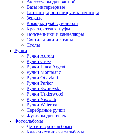
Аксессуары для ванной
Вазы интерьерные
Газетницы, зонтницы и ключницы
Зеркала
Комоды, тумбы, консоли
Кресла, стулья, пуфы
Подсвечники и канделябры
Светильники и лампы
Столы
Ручки
Ручки Aurora
Ручки Cross
Ручки Linea Argenti
Ручки Montblanc
Ручки Ottaviani
Ручки Parker
Ручки Swarovski
Ручки Underwood
Ручки Visconti
Ручки Waterman
Серебряные ручки
Футляры для ручек
Фотоальбомы
Детские фотоальбомы
Классические фотоальбомы