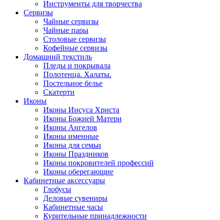
Инструменты для творчества
Cервизы
Чайные сервизы
Чайные пары
Столовые сервизы
Кофейные сервизы
Домашний текстиль
Пледы и покрывала
Полотенца. Халаты.
Постельное белье
Скатерти
Иконы
Иконы Иисуса Христа
Иконы Божией Матери
Иконы Ангелов
Иконы именные
Иконы для семьи
Иконы Праздников
Иконы покровителей профессий
Иконы оберегающие
Кабинетные аксессуары
Глобусы
Деловые сувениры
Кабинетные часы
Курительные принадлежности