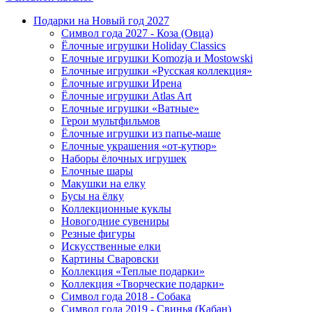
Подарки на Новый год 2027
Символ года 2027 - Коза (Овца)
Ёлочные игрушки Holiday Classics
Елочные игрушки Komozja и Mostowski
Елочные игрушки «Русская коллекция»
Ёлочные игрушки Ирена
Ёлочные игрушки Atlas Art
Елочные игрушки «Ватные»
Герои мультфильмов
Ёлочные игрушки из папье-маше
Елочные украшения «от-кутюр»
Наборы ёлочных игрушек
Елочные шары
Макушки на елку
Бусы на ёлку
Коллекционные куклы
Новогодние сувениры
Резные фигуры
Искусственные елки
Картины Сваровски
Коллекция «Теплые подарки»
Коллекция «Творческие подарки»
Символ года 2018 - Собака
Символ года 2019 - Свинья (Кабан)