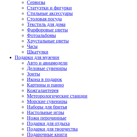
Сервизы
Статуэтки и фигурки
Стильные аксессуары
Столовая посуда
Текстиль для дома
Фарфоровые цветы
Фотоальбомы
Хрустальные цветы
Часы
Шкатулки
Подарки для мужчин
Авто и авиамодели
Деловые сувениры
Зонты
Икона в подарок
Картины и панно
Кожгалантерея
Метеорологические станции
Морские сувениры
Наборы для бритья
Настольные игры
Ножи перочинные
Подарки для отдыха
Подарки для творчества
Подарочные книги