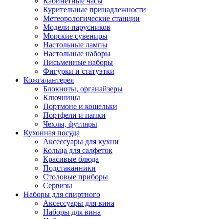
Кабинетные часы
Курительные принадлежности
Метеорологические станции
Модели парусников
Морские сувениры
Настольные лампы
Настольные наборы
Письменные наборы
Фигурки и статуэтки
Кожгалантерея
Блокноты, органайзеры
Ключницы
Портмоне и кошельки
Портфели и папки
Чехлы, футляры
Кухонная посуда
Аксессуары для кухни
Кольца для салфеток
Красивые блюда
Подстаканники
Столовые приборы
Cервизы
Наборы для спиртного
Аксессуары для вина
Наборы для вина