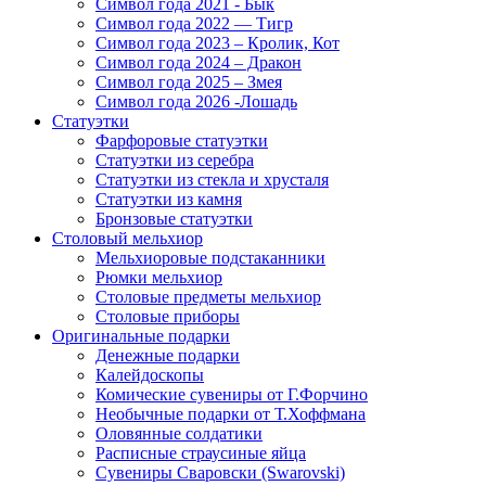
Символ года 2021 - Бык
Символ года 2022 — Тигр
Символ года 2023 – Кролик, Кот
Символ года 2024 – Дракон
Символ года 2025 – Змея
Символ года 2026 -Лошадь
Статуэтки
Фарфоровые статуэтки
Статуэтки из серебра
Статуэтки из стекла и хрусталя
Статуэтки из камня
Бронзовые статуэтки
Столовый мельхиор
Мельхиоровые подстаканники
Рюмки мельхиор
Столовые предметы мельхиор
Столовые приборы
Оригинальные подарки
Денежные подарки
Калейдоскопы
Комические сувениры от Г.Форчино
Необычные подарки от Т.Хоффмана
Оловянные солдатики
Расписные страусиные яйца
Сувениры Сваровски (Swarovski)