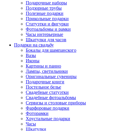
Подарочные наборы
Подзорные трубы
Полезные подарки
Прикольные подарки
Статуэтки и фигурки
Фотоальбомы и рамки
Часы интерьерные
Шкатулки для часов
Подарки на свадьбу
Бокалы для шампанского
Вазы
Иконы
Картины и панно
Лампы, светильники
Оригинальные сувениры
Подарочные книги
Постельное белье
Свадебные статуэтки
Свадебные фотоальбомы
Сервизы и столовые приборы
Фарфоровые подарки
Фоторамки
Хрустальные подарки
Часы
Шкатулки