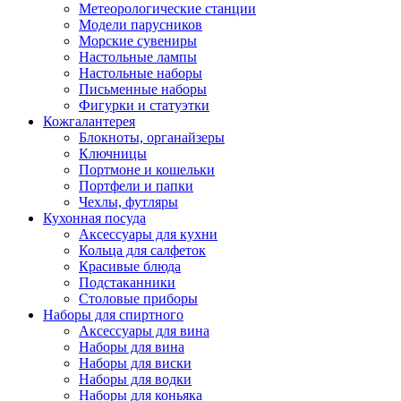
Метеорологические станции
Модели парусников
Морские сувениры
Настольные лампы
Настольные наборы
Письменные наборы
Фигурки и статуэтки
Кожгалантерея
Блокноты, органайзеры
Ключницы
Портмоне и кошельки
Портфели и папки
Чехлы, футляры
Кухонная посуда
Аксессуары для кухни
Кольца для салфеток
Красивые блюда
Подстаканники
Столовые приборы
Наборы для спиртного
Аксессуары для вина
Наборы для вина
Наборы для виски
Наборы для водки
Наборы для коньяка