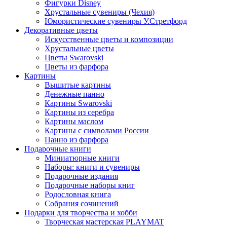
Фигурки Disney
Хрустальные сувениры (Чехия)
Юмористические сувениры У.Стретфорд
Декоративные цветы
Искусственные цветы и композиции
Хрустальные цветы
Цветы Swarovski
Цветы из фарфора
Картины
Вышитые картины
Денежные панно
Картины Swarovski
Картины из серебра
Картины маслом
Картины с символами России
Панно из фарфора
Подарочные книги
Миниатюрные книги
Наборы: книги и сувениры
Подарочные издания
Подарочные наборы книг
Родословная книга
Собрания сочинений
Подарки для творчества и хобби
Творческая мастерская PLAYMAT