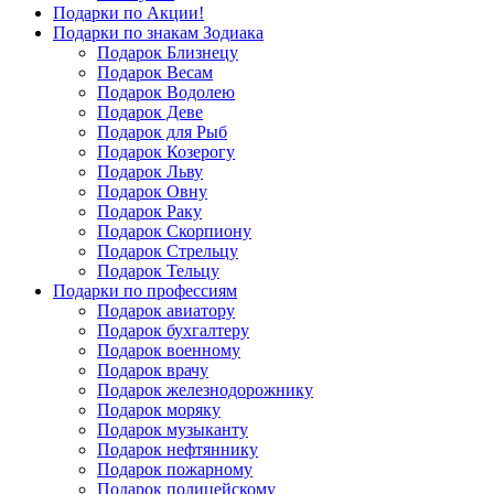
Подарки по Акции!
Подарки по знакам Зодиака
Подарок Близнецу
Подарок Весам
Подарок Водолею
Подарок Деве
Подарок для Рыб
Подарок Козерогу
Подарок Льву
Подарок Овну
Подарок Раку
Подарок Скорпиону
Подарок Стрельцу
Подарок Тельцу
Подарки по профессиям
Подарок авиатору
Подарок бухгалтеру
Подарок военному
Подарок врачу
Подарок железнодорожнику
Подарок моряку
Подарок музыканту
Подарок нефтяннику
Подарок пожарному
Подарок полицейскому