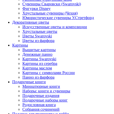
Сувениры Сваровски (Swarovski)
Фигурки Disney
Хрустальные сувениры (Чехия)
Юмористические сувениры У.Стретфорд
Декоративные цветы
Искусственные цветы и композиции
Хрустальные цветы
Цветы Swarovski
Цветы из фарфора
Картины
Вышитые картины
Денежные панно
Картины Swarovski
Картины из серебра
Картины маслом
Картины с символами России
Панно из фарфора
Подарочные книги
Миниатюрные книги
Наборы: книги и сувениры
Подарочные издания
Подарочные наборы книг
Родословная книга
Собрания сочинений
Подарки для творчества и хобби