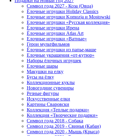
Подарки на Новый год 2027
Символ года 2027 - Коза (Овца)
Ёлочные игрушки Holiday Classics
Елочные игрушки Komozja и Mostowski
Елочные игрушки «Русская коллекция»
Ёлочные игрушки Ирена
Ёлочные игрушки Atlas Art
Елочные игрушки «Ватные»
Герои мультфильмов
Ёлочные игрушки из папье-маше
Елочные украшения «от-кутюр»
Наборы ёлочных игрушек
Елочные шары
Макушки на елку
Бусы на ёлку
Коллекционные куклы
Новогодние сувениры
Резные фигуры
Искусственные елки
Картины Сваровски
Коллекция «Теплые подарки»
Коллекция «Творческие подарки»
Символ года 2018 - Собака
Символ года 2019 - Свинья (Кабан)
Символ года 2020 - Мышь (Крыса)