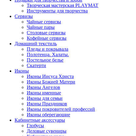
Творческая мастерская PLAYMAT
Инструменты для творчества
Cервизы
Чайные сервизы
Чайные пары
Столовые сервизы
Кофейные сервизы
Домашний текстиль
Пледы и покрывала
Полотенца. Халаты.
Постельное белье
Скатерти
Иконы
Иконы Иисуса Христа
Иконы Божией Матери
Иконы Ангелов
Иконы именные
Иконы для семьи
Иконы Праздников
Иконы покровителей профессий
Иконы оберегающие
Кабинетные аксессуары
Глобусы
Деловые сувениры