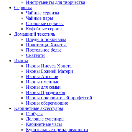
Инструменты для творчества
Cервизы
Чайные сервизы
Чайные пары
Столовые сервизы
Кофейные сервизы
Домашний текстиль
Пледы и покрывала
Полотенца. Халаты.
Постельное белье
Скатерти
Иконы
Иконы Иисуса Христа
Иконы Божией Матери
Иконы Ангелов
Иконы именные
Иконы для семьи
Иконы Праздников
Иконы покровителей профессий
Иконы оберегающие
Кабинетные аксессуары
Глобусы
Деловые сувениры
Кабинетные часы
Курительные принадлежности