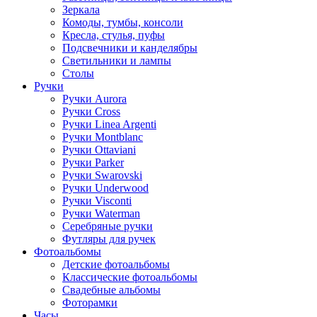
Зеркала
Комоды, тумбы, консоли
Кресла, стулья, пуфы
Подсвечники и канделябры
Светильники и лампы
Столы
Ручки
Ручки Aurora
Ручки Cross
Ручки Linea Argenti
Ручки Montblanc
Ручки Ottaviani
Ручки Parker
Ручки Swarovski
Ручки Underwood
Ручки Visconti
Ручки Waterman
Серебряные ручки
Футляры для ручек
Фотоальбомы
Детские фотоальбомы
Классические фотоальбомы
Свадебные альбомы
Фоторамки
Часы