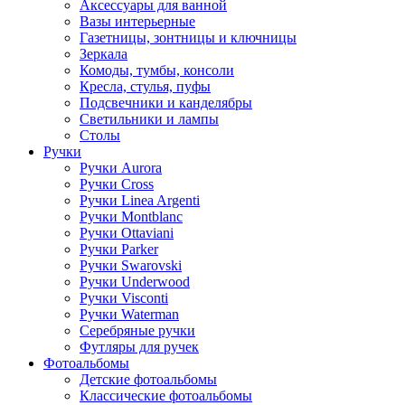
Аксессуары для ванной
Вазы интерьерные
Газетницы, зонтницы и ключницы
Зеркала
Комоды, тумбы, консоли
Кресла, стулья, пуфы
Подсвечники и канделябры
Светильники и лампы
Столы
Ручки
Ручки Aurora
Ручки Cross
Ручки Linea Argenti
Ручки Montblanc
Ручки Ottaviani
Ручки Parker
Ручки Swarovski
Ручки Underwood
Ручки Visconti
Ручки Waterman
Серебряные ручки
Футляры для ручек
Фотоальбомы
Детские фотоальбомы
Классические фотоальбомы