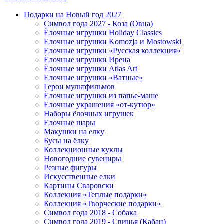
Подарки на Новый год 2027
Символ года 2027 - Коза (Овца)
Ёлочные игрушки Holiday Classics
Елочные игрушки Komozja и Mostowski
Елочные игрушки «Русская коллекция»
Ёлочные игрушки Ирена
Ёлочные игрушки Atlas Art
Елочные игрушки «Ватные»
Герои мультфильмов
Ёлочные игрушки из папье-маше
Елочные украшения «от-кутюр»
Наборы ёлочных игрушек
Елочные шары
Макушки на елку
Бусы на ёлку
Коллекционные куклы
Новогодние сувениры
Резные фигуры
Искусственные елки
Картины Сваровски
Коллекция «Теплые подарки»
Коллекция «Творческие подарки»
Символ года 2018 - Собака
Символ года 2019 - Свинья (Кабан)