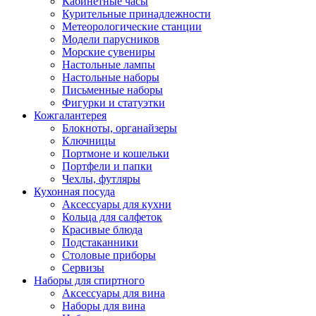
Кабинетные часы
Курительные принадлежности
Метеорологические станции
Модели парусников
Морские сувениры
Настольные лампы
Настольные наборы
Письменные наборы
Фигурки и статуэтки
Кожгалантерея
Блокноты, органайзеры
Ключницы
Портмоне и кошельки
Портфели и папки
Чехлы, футляры
Кухонная посуда
Аксессуары для кухни
Кольца для салфеток
Красивые блюда
Подстаканники
Столовые приборы
Cервизы
Наборы для спиртного
Аксессуары для вина
Наборы для вина