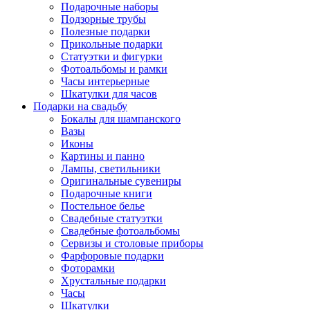
Подарочные наборы
Подзорные трубы
Полезные подарки
Прикольные подарки
Статуэтки и фигурки
Фотоальбомы и рамки
Часы интерьерные
Шкатулки для часов
Подарки на свадьбу
Бокалы для шампанского
Вазы
Иконы
Картины и панно
Лампы, светильники
Оригинальные сувениры
Подарочные книги
Постельное белье
Свадебные статуэтки
Свадебные фотоальбомы
Сервизы и столовые приборы
Фарфоровые подарки
Фоторамки
Хрустальные подарки
Часы
Шкатулки