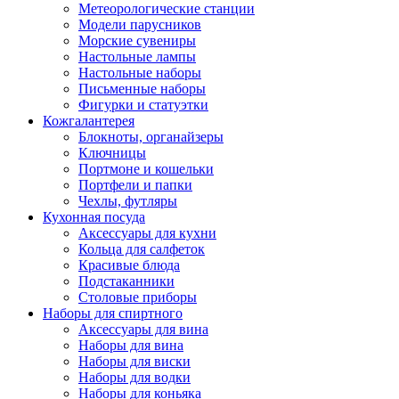
Метеорологические станции
Модели парусников
Морские сувениры
Настольные лампы
Настольные наборы
Письменные наборы
Фигурки и статуэтки
Кожгалантерея
Блокноты, органайзеры
Ключницы
Портмоне и кошельки
Портфели и папки
Чехлы, футляры
Кухонная посуда
Аксессуары для кухни
Кольца для салфеток
Красивые блюда
Подстаканники
Столовые приборы
Наборы для спиртного
Аксессуары для вина
Наборы для вина
Наборы для виски
Наборы для водки
Наборы для коньяка