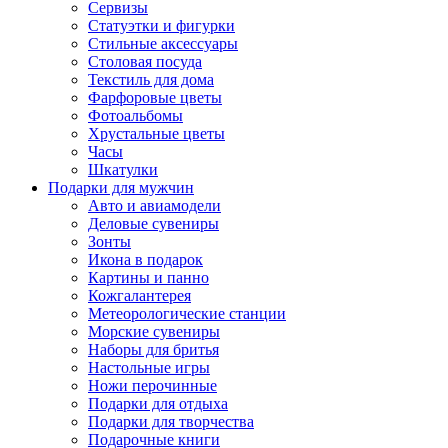
Сервизы
Статуэтки и фигурки
Стильные аксессуары
Столовая посуда
Текстиль для дома
Фарфоровые цветы
Фотоальбомы
Хрустальные цветы
Часы
Шкатулки
Подарки для мужчин
Авто и авиамодели
Деловые сувениры
Зонты
Икона в подарок
Картины и панно
Кожгалантерея
Метеорологические станции
Морские сувениры
Наборы для бритья
Настольные игры
Ножи перочинные
Подарки для отдыха
Подарки для творчества
Подарочные книги