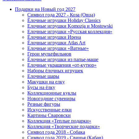
Подарки на Новый год 2027
Символ года 2027 - Коза (Овца)
Ёлочные игрушки Holiday Classics
Елочные игрушки Komozja и Mostowski
Елочные игрушки «Русская коллекция»
Ёлочные игрушки Ирена
Ёлочные игрушки Atlas Art
Елочные игрушки «Ватные»
Герои мультфильмов
Ёлочные игрушки из папье-маше
Елочные украшения «от-кутюр»
Наборы ёлочных игрушек
Елочные шары
Макушки на елку
Бусы на ёлку
Коллекционные куклы
Новогодние сувениры
Резные фигуры
Искусственные елки
Картины Сваровски
Коллекция «Теплые подарки»
Коллекция «Творческие подарки»
Символ года 2018 - Собака
Символ года 2019 - Свинья (Кабан)