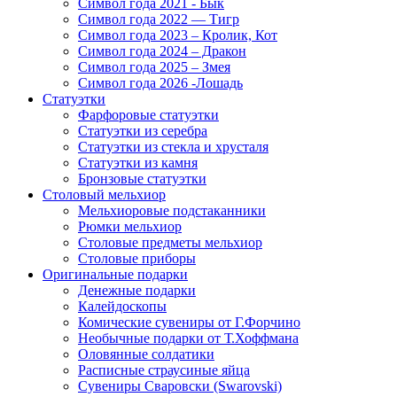
Символ года 2021 - Бык
Символ года 2022 — Тигр
Символ года 2023 – Кролик, Кот
Символ года 2024 – Дракон
Символ года 2025 – Змея
Символ года 2026 -Лошадь
Статуэтки
Фарфоровые статуэтки
Статуэтки из серебра
Статуэтки из стекла и хрусталя
Статуэтки из камня
Бронзовые статуэтки
Столовый мельхиор
Мельхиоровые подстаканники
Рюмки мельхиор
Столовые предметы мельхиор
Столовые приборы
Оригинальные подарки
Денежные подарки
Калейдоскопы
Комические сувениры от Г.Форчино
Необычные подарки от Т.Хоффмана
Оловянные солдатики
Расписные страусиные яйца
Сувениры Сваровски (Swarovski)