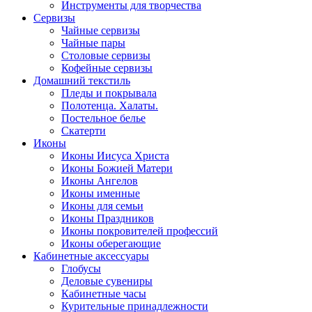
Инструменты для творчества
Cервизы
Чайные сервизы
Чайные пары
Столовые сервизы
Кофейные сервизы
Домашний текстиль
Пледы и покрывала
Полотенца. Халаты.
Постельное белье
Скатерти
Иконы
Иконы Иисуса Христа
Иконы Божией Матери
Иконы Ангелов
Иконы именные
Иконы для семьи
Иконы Праздников
Иконы покровителей профессий
Иконы оберегающие
Кабинетные аксессуары
Глобусы
Деловые сувениры
Кабинетные часы
Курительные принадлежности