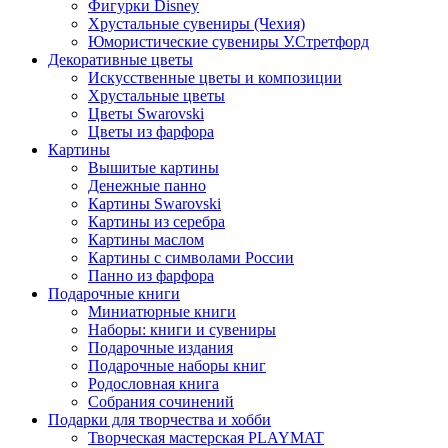
Фигурки Disney
Хрустальные сувениры (Чехия)
Юмористические сувениры У.Стретфорд
Декоративные цветы
Искусственные цветы и композиции
Хрустальные цветы
Цветы Swarovski
Цветы из фарфора
Картины
Вышитые картины
Денежные панно
Картины Swarovski
Картины из серебра
Картины маслом
Картины с символами России
Панно из фарфора
Подарочные книги
Миниатюрные книги
Наборы: книги и сувениры
Подарочные издания
Подарочные наборы книг
Родословная книга
Собрания сочинений
Подарки для творчества и хобби
Творческая мастерская PLAYMAT