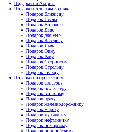
Подарки по Акции!
Подарки по знакам Зодиака
Подарок Близнецу
Подарок Весам
Подарок Водолею
Подарок Деве
Подарок для Рыб
Подарок Козерогу
Подарок Льву
Подарок Овну
Подарок Раку
Подарок Скорпиону
Подарок Стрельцу
Подарок Тельцу
Подарки по профессиям
Подарок авиатору
Подарок бухгалтеру
Подарок военному
Подарок врачу
Подарок железнодорожнику
Подарок моряку
Подарок музыканту
Подарок нефтяннику
Подарок пожарному
Подарок полицейскому