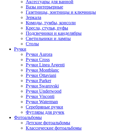
Аксессуары для ванной
Вазы интерьерные
Газетницы, зонтницы и ключницы
Зеркала
Комоды, тумбы, консоли
Кресла, стулья, пуфы
Подсвечники и канделябры
Светильники и лампы
Столы
Ручки
Ручки Aurora
Ручки Cross
Ручки Linea Argenti
Ручки Montblanc
Ручки Ottaviani
Ручки Parker
Ручки Swarovski
Ручки Underwood
Ручки Visconti
Ручки Waterman
Серебряные ручки
Футляры для ручек
Фотоальбомы
Детские фотоальбомы
Классические фотоальбомы