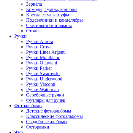
Зеркала
Комоды, тумбы, консоли
Кресла, стулья, пуфы
Подсвечники и канделябры
Светильники и лампы
Столы
Ручки
Ручки Aurora
Ручки Cross
Ручки Linea Argenti
Ручки Montblanc
Ручки Ottaviani
Ручки Parker
Ручки Swarovski
Ручки Underwood
Ручки Visconti
Ручки Waterman
Серебряные ручки
Футляры для ручек
Фотоальбомы
Детские фотоальбомы
Классические фотоальбомы
Свадебные альбомы
Фоторамки
Часы