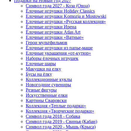
Подарки на Новый год 2027
Символ года 2027 - Коза (Овца)
Ёлочные игрушки Holiday Classics
Елочные игрушки Komozja и Mostowski
Елочные игрушки «Русская коллекция»
Ёлочные игрушки Ирена
Ёлочные игрушки Atlas Art
Елочные игрушки «Ватные»
Герои мультфильмов
Ёлочные игрушки из папье-маше
Елочные украшения «от-кутюр»
Наборы ёлочных игрушек
Елочные шары
Макушки на елку
Бусы на ёлку
Коллекционные куклы
Новогодние сувениры
Резные фигуры
Искусственные елки
Картины Сваровски
Коллекция «Теплые подарки»
Коллекция «Творческие подарки»
Символ года 2018 - Собака
Символ года 2019 - Свинья (Кабан)
Символ года 2020 - Мышь (Крыса)