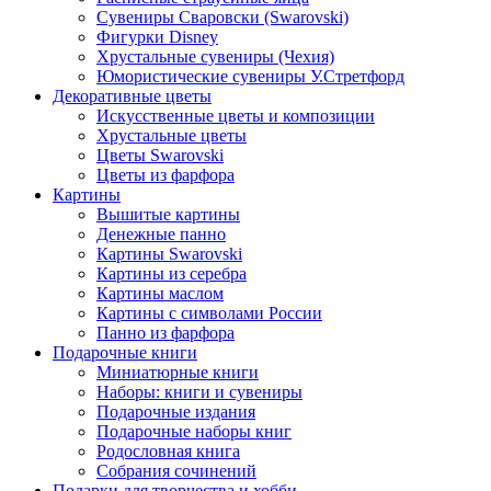
Сувениры Сваровски (Swarovski)
Фигурки Disney
Хрустальные сувениры (Чехия)
Юмористические сувениры У.Стретфорд
Декоративные цветы
Искусственные цветы и композиции
Хрустальные цветы
Цветы Swarovski
Цветы из фарфора
Картины
Вышитые картины
Денежные панно
Картины Swarovski
Картины из серебра
Картины маслом
Картины с символами России
Панно из фарфора
Подарочные книги
Миниатюрные книги
Наборы: книги и сувениры
Подарочные издания
Подарочные наборы книг
Родословная книга
Собрания сочинений
Подарки для творчества и хобби