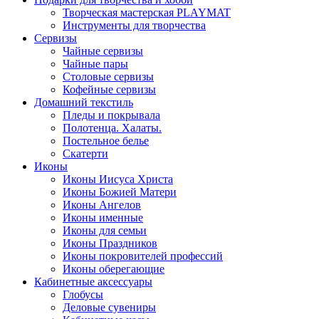
Творческая мастерская PLAYMAT
Инструменты для творчества
Cервизы
Чайные сервизы
Чайные пары
Столовые сервизы
Кофейные сервизы
Домашний текстиль
Пледы и покрывала
Полотенца. Халаты.
Постельное белье
Скатерти
Иконы
Иконы Иисуса Христа
Иконы Божией Матери
Иконы Ангелов
Иконы именные
Иконы для семьи
Иконы Праздников
Иконы покровителей профессий
Иконы оберегающие
Кабинетные аксессуары
Глобусы
Деловые сувениры