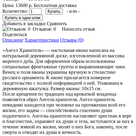
Цена:
13600 р.
Бесплатная доставка
Количество:
- или -
Добавить в закладки
Сравнить
Отзывов: 0
Написать отзыв
Поделиться
Описание
Характеристики
Отзывы (0)
«Ангел Хранитель» — настольная икона написана на
натуральной деревянной доске, изготовленной из массива
мореного дуба. Для оформления образа использованы
специальные фронтажные грунты и выравнивающие лаки.
Венец и поля иконы украшены вручную в стилистике
русского орнамента. К иконе прилагается номерное
свидетельство с полной информацией о ней. Упакована в
деревянную шкатулку. Размер иконы: 10х15 см.
После крещения по традиции над кроваткой младенца
появляется образ Ангела-хранителя. Ангел-хранитель
невидимо находится при человеке на протяжении всей его
жизни, его задача — способствовать спасению души
подопечного. Ангелы-хранители наставляют христиан в вере
и благочестии, охраняют их души и тела, заступаются за них в
течение земной их жизни, молят о них Бога, наконец, после
смерти и отводят их души в вечность.