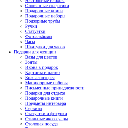
Настольные наборы
Оловянные солдатики
Подарочные книги
Подарочные наборы
Подзорные трубы
Ручки
Статуэтки
Фотоальбомы
Часы
Шкатулки для часов
Подарки для женщин
Вазы для цветов
Зонты
Икона в подарок
Картины и панно
Кожгалантерея
Маникюрные наборы
Письменные принадлежности
Подарки для отдыха
Подарочные книги
Предметы интерьера
Сервизы
Статуэтки и фигурки
Стильные аксессуары
Столовая посуда