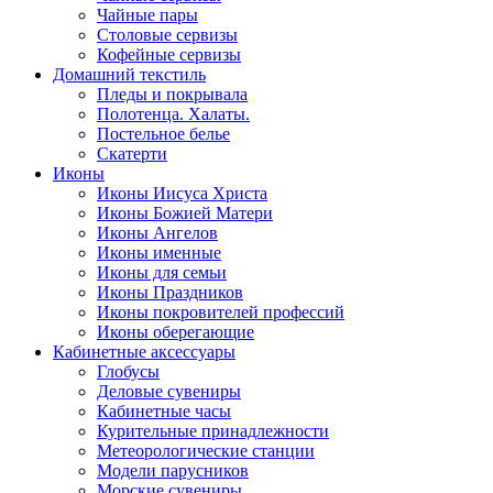
Чайные пары
Столовые сервизы
Кофейные сервизы
Домашний текстиль
Пледы и покрывала
Полотенца. Халаты.
Постельное белье
Скатерти
Иконы
Иконы Иисуса Христа
Иконы Божией Матери
Иконы Ангелов
Иконы именные
Иконы для семьи
Иконы Праздников
Иконы покровителей профессий
Иконы оберегающие
Кабинетные аксессуары
Глобусы
Деловые сувениры
Кабинетные часы
Курительные принадлежности
Метеорологические станции
Модели парусников
Морские сувениры