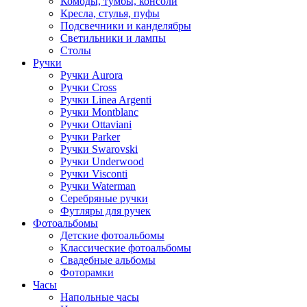
Комоды, тумбы, консоли
Кресла, стулья, пуфы
Подсвечники и канделябры
Светильники и лампы
Столы
Ручки
Ручки Aurora
Ручки Cross
Ручки Linea Argenti
Ручки Montblanc
Ручки Ottaviani
Ручки Parker
Ручки Swarovski
Ручки Underwood
Ручки Visconti
Ручки Waterman
Серебряные ручки
Футляры для ручек
Фотоальбомы
Детские фотоальбомы
Классические фотоальбомы
Свадебные альбомы
Фоторамки
Часы
Напольные часы