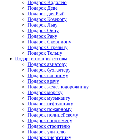
Подарок Водолею
Подарок Деве
Подарок для Рыб
Подарок Козерогу
Подарок Льву
Подарок Овну
Подарок Раку
Подарок Скорпиону
Подарок Стрельцу
Подарок Тельцу
Подарки по профессиям
Подарок авиатору
Подарок бухгалтеру
Подарок военному
Подарок врачу
Подарок железнодорожнику
Подарок моряку
Подарок музыканту
Подарок нефтяннику
Подарок пожарному
Подарок полицейскому
Подарок спортсмену
Подарок строителю
Подарок учителю
Подарок энергетику