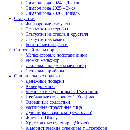
Символ года 2024 – Дракон
Символ года 2025 – Змея
Символ года 2026 -Лошадь
Статуэтки
Фарфоровые статуэтки
Статуэтки из серебра
Статуэтки из стекла и хрусталя
Статуэтки из камня
Бронзовые статуэтки
Столовый мельхиор
Мельхиоровые подстаканники
Рюмки мельхиор
Столовые предметы мельхиор
Столовые приборы
Оригинальные подарки
Денежные подарки
Калейдоскопы
Комические сувениры от Г.Форчино
Необычные подарки от Т.Хоффмана
Оловянные солдатики
Расписные страусиные яйца
Сувениры Сваровски (Swarovski)
Фигурки Disney
Хрустальные сувениры (Чехия)
Юмористические сувениры У.Стретфорд