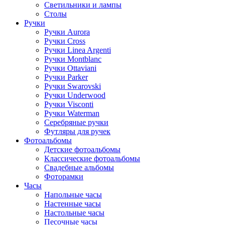
Светильники и лампы
Столы
Ручки
Ручки Aurora
Ручки Cross
Ручки Linea Argenti
Ручки Montblanc
Ручки Ottaviani
Ручки Parker
Ручки Swarovski
Ручки Underwood
Ручки Visconti
Ручки Waterman
Серебряные ручки
Футляры для ручек
Фотоальбомы
Детские фотоальбомы
Классические фотоальбомы
Свадебные альбомы
Фоторамки
Часы
Напольные часы
Настенные часы
Настольные часы
Песочные часы