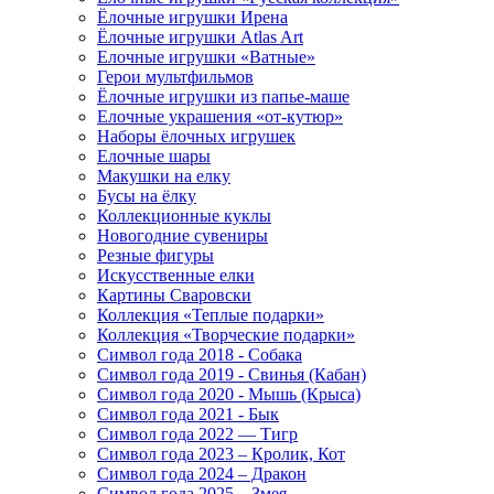
Ёлочные игрушки Ирена
Ёлочные игрушки Atlas Art
Елочные игрушки «Ватные»
Герои мультфильмов
Ёлочные игрушки из папье-маше
Елочные украшения «от-кутюр»
Наборы ёлочных игрушек
Елочные шары
Макушки на елку
Бусы на ёлку
Коллекционные куклы
Новогодние сувениры
Резные фигуры
Искусственные елки
Картины Сваровски
Коллекция «Теплые подарки»
Коллекция «Творческие подарки»
Символ года 2018 - Собака
Символ года 2019 - Свинья (Кабан)
Символ года 2020 - Мышь (Крыса)
Символ года 2021 - Бык
Символ года 2022 — Тигр
Символ года 2023 – Кролик, Кот
Символ года 2024 – Дракон
Символ года 2025 – Змея