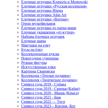
Елочные игрушки Komozja и Mostowski
Елочные игрушки «Русская коллекция»
Ёлочные игрушки Ирена
Ёлочные игрушки Atlas Art
Елочные игрушки «Ватные»
Герои мультфильмов
Ёлочные игрушки из папье-маше
Елочные украшения «от-кутюр»
Наборы ёлочных игрушек
Елочные шары
Макушки на елку
Бусы на ёлку
Коллекционные куклы
Новогодние сувениры
Резные фигуры
Искусственные елки
Картины Сваровски
Коллекция «Теплые подарки»
Коллекция «Творческие подарки»
Символ года 2018 - Собака
Символ года 2019 - Свинья (Кабан)
Символ года 2020 - Мышь (Крыса)
Символ года 2021 - Бык
Символ года 2022 — Тигр
Символ года 2023 – Кролик, Кот