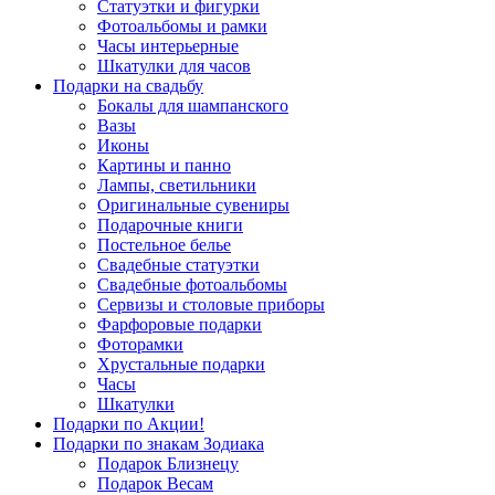
Статуэтки и фигурки
Фотоальбомы и рамки
Часы интерьерные
Шкатулки для часов
Подарки на свадьбу
Бокалы для шампанского
Вазы
Иконы
Картины и панно
Лампы, светильники
Оригинальные сувениры
Подарочные книги
Постельное белье
Свадебные статуэтки
Свадебные фотоальбомы
Сервизы и столовые приборы
Фарфоровые подарки
Фоторамки
Хрустальные подарки
Часы
Шкатулки
Подарки по Акции!
Подарки по знакам Зодиака
Подарок Близнецу
Подарок Весам