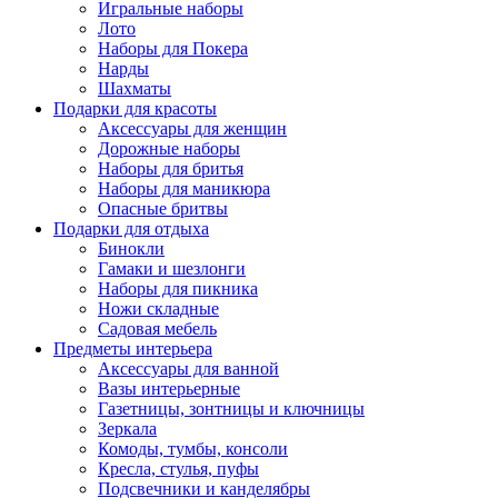
Игральные наборы
Лото
Наборы для Покера
Нарды
Шахматы
Подарки для красоты
Аксессуары для женщин
Дорожные наборы
Наборы для бритья
Наборы для маникюра
Опасные бритвы
Подарки для отдыха
Бинокли
Гамаки и шезлонги
Наборы для пикника
Ножи складные
Садовая мебель
Предметы интерьера
Аксессуары для ванной
Вазы интерьерные
Газетницы, зонтницы и ключницы
Зеркала
Комоды, тумбы, консоли
Кресла, стулья, пуфы
Подсвечники и канделябры