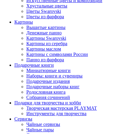
Искусственные цветы и композиции
Хрустальные цветы
Цветы Swarovski
Цветы из фарфора
Картины
Вышитые картины
Денежные панно
Картины Swarovski
Картины из серебра
Картины маслом
Картины с символами России
Панно из фарфора
Подарочные книги
Миниатюрные книги
Наборы: книги и сувениры
Подарочные издания
Подарочные наборы книг
Родословная книга
Собрания сочинений
Подарки для творчества и хобби
Творческая мастерская PLAYMAT
Инструменты для творчества
Cервизы
Чайные сервизы
Чайные пары