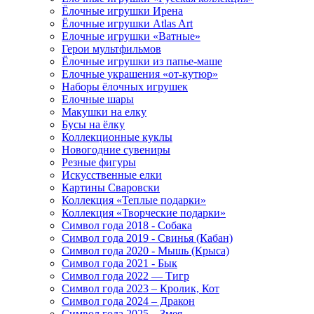
Ёлочные игрушки Ирена
Ёлочные игрушки Atlas Art
Елочные игрушки «Ватные»
Герои мультфильмов
Ёлочные игрушки из папье-маше
Елочные украшения «от-кутюр»
Наборы ёлочных игрушек
Елочные шары
Макушки на елку
Бусы на ёлку
Коллекционные куклы
Новогодние сувениры
Резные фигуры
Искусственные елки
Картины Сваровски
Коллекция «Теплые подарки»
Коллекция «Творческие подарки»
Символ года 2018 - Собака
Символ года 2019 - Свинья (Кабан)
Символ года 2020 - Мышь (Крыса)
Символ года 2021 - Бык
Символ года 2022 — Тигр
Символ года 2023 – Кролик, Кот
Символ года 2024 – Дракон
Символ года 2025 – Змея