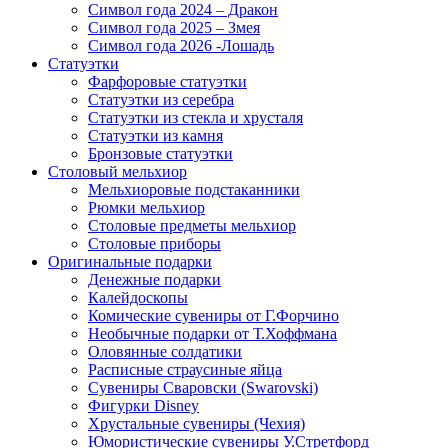
Символ года 2024 – Дракон
Символ года 2025 – Змея
Символ года 2026 -Лошадь
Статуэтки
Фарфоровые статуэтки
Статуэтки из серебра
Статуэтки из стекла и хрусталя
Статуэтки из камня
Бронзовые статуэтки
Столовый мельхиор
Мельхиоровые подстаканники
Рюмки мельхиор
Столовые предметы мельхиор
Столовые приборы
Оригинальные подарки
Денежные подарки
Калейдоскопы
Комические сувениры от Г.Форчино
Необычные подарки от Т.Хоффмана
Оловянные солдатики
Расписные страусиные яйца
Сувениры Сваровски (Swarovski)
Фигурки Disney
Хрустальные сувениры (Чехия)
Юмористические сувениры У.Стретфорд