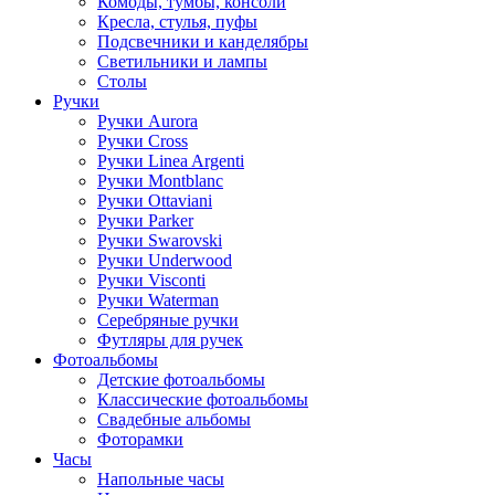
Комоды, тумбы, консоли
Кресла, стулья, пуфы
Подсвечники и канделябры
Светильники и лампы
Столы
Ручки
Ручки Aurora
Ручки Cross
Ручки Linea Argenti
Ручки Montblanc
Ручки Ottaviani
Ручки Parker
Ручки Swarovski
Ручки Underwood
Ручки Visconti
Ручки Waterman
Серебряные ручки
Футляры для ручек
Фотоальбомы
Детские фотоальбомы
Классические фотоальбомы
Свадебные альбомы
Фоторамки
Часы
Напольные часы