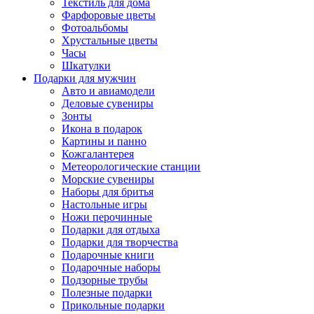
Текстиль для дома
Фарфоровые цветы
Фотоальбомы
Хрустальные цветы
Часы
Шкатулки
Подарки для мужчин
Авто и авиамодели
Деловые сувениры
Зонты
Икона в подарок
Картины и панно
Кожгалантерея
Метеорологические станции
Морские сувениры
Наборы для бритья
Настольные игры
Ножи перочинные
Подарки для отдыха
Подарки для творчества
Подарочные книги
Подарочные наборы
Подзорные трубы
Полезные подарки
Прикольные подарки