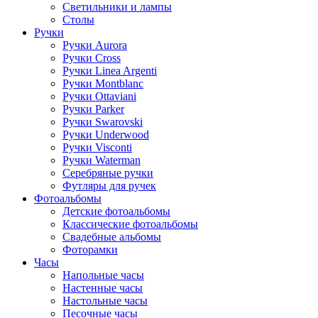
Светильники и лампы
Столы
Ручки
Ручки Aurora
Ручки Cross
Ручки Linea Argenti
Ручки Montblanc
Ручки Ottaviani
Ручки Parker
Ручки Swarovski
Ручки Underwood
Ручки Visconti
Ручки Waterman
Серебряные ручки
Футляры для ручек
Фотоальбомы
Детские фотоальбомы
Классические фотоальбомы
Свадебные альбомы
Фоторамки
Часы
Напольные часы
Настенные часы
Настольные часы
Песочные часы