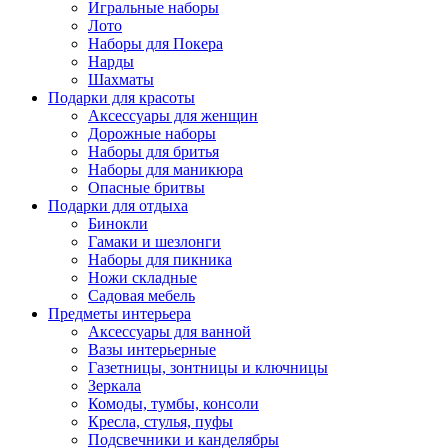
Игральные наборы
Лото
Наборы для Покера
Нарды
Шахматы
Подарки для красоты
Аксессуары для женщин
Дорожные наборы
Наборы для бритья
Наборы для маникюра
Опасные бритвы
Подарки для отдыха
Бинокли
Гамаки и шезлонги
Наборы для пикника
Ножи складные
Садовая мебель
Предметы интерьера
Аксессуары для ванной
Вазы интерьерные
Газетницы, зонтницы и ключницы
Зеркала
Комоды, тумбы, консоли
Кресла, стулья, пуфы
Подсвечники и канделябры