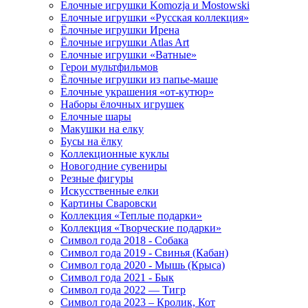
Елочные игрушки Komozja и Mostowski
Елочные игрушки «Русская коллекция»
Ёлочные игрушки Ирена
Ёлочные игрушки Atlas Art
Елочные игрушки «Ватные»
Герои мультфильмов
Ёлочные игрушки из папье-маше
Елочные украшения «от-кутюр»
Наборы ёлочных игрушек
Елочные шары
Макушки на елку
Бусы на ёлку
Коллекционные куклы
Новогодние сувениры
Резные фигуры
Искусственные елки
Картины Сваровски
Коллекция «Теплые подарки»
Коллекция «Творческие подарки»
Символ года 2018 - Собака
Символ года 2019 - Свинья (Кабан)
Символ года 2020 - Мышь (Крыса)
Символ года 2021 - Бык
Символ года 2022 — Тигр
Символ года 2023 – Кролик, Кот