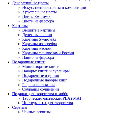
Декоративные цветы
Искусственные цветы и композиции
Хрустальные цветы
Цветы Swarovski
Цветы из фарфора
Картины
Вышитые картины
Денежные панно
Картины Swarovski
Картины из серебра
Картины маслом
Картины с символами России
Панно из фарфора
Подарочные книги
Миниатюрные книги
Наборы: книги и сувениры
Подарочные издания
Подарочные наборы книг
Родословная книга
Собрания сочинений
Подарки для творчества и хобби
Творческая мастерская PLAYMAT
Инструменты для творчества
Cервизы
Чайные сервизы