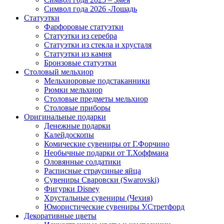
Символ года 2026 -Лошадь
Статуэтки
Фарфоровые статуэтки
Статуэтки из серебра
Статуэтки из стекла и хрусталя
Статуэтки из камня
Бронзовые статуэтки
Столовый мельхиор
Мельхиоровые подстаканники
Рюмки мельхиор
Столовые предметы мельхиор
Столовые приборы
Оригинальные подарки
Денежные подарки
Калейдоскопы
Комические сувениры от Г.Форчино
Необычные подарки от Т.Хоффмана
Оловянные солдатики
Расписные страусиные яйца
Сувениры Сваровски (Swarovski)
Фигурки Disney
Хрустальные сувениры (Чехия)
Юмористические сувениры У.Стретфорд
Декоративные цветы