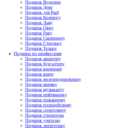
Подарок Водолею
Подарок Деве
Подарок для Рыб
Подарок Козерогу
Подарок Льву
Подарок Овну
Подарок Раку
Подарок Скорпиону
Подарок Стрельцу
Подарок Тельцу
Подарки по профессиям
Подарок авиатору
Подарок бухгалтеру
Подарок военному
Подарок врачу
Подарок железнодорожнику
Подарок моряку
Подарок музыканту
Подарок нефтяннику
Подарок пожарному
Подарок полицейскому
Подарок спортсмену
Подарок строителю
Подарок учителю
Подарок энергетику