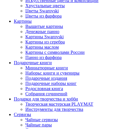
Искусственные цветы и композиции
Хрустальные цветы
Цветы Swarovski
Цветы из фарфора
Картины
Вышитые картины
Денежные панно
Картины Swarovski
Картины из серебра
Картины маслом
Картины с символами России
Панно из фарфора
Подарочные книги
Миниатюрные книги
Наборы: книги и сувениры
Подарочные издания
Подарочные наборы книг
Родословная книга
Собрания сочинений
Подарки для творчества и хобби
Творческая мастерская PLAYMAT
Инструменты для творчества
Cервизы
Чайные сервизы
Чайные пары