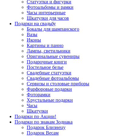
Статуэтки и фигурки
Фотоальбомы и рамки
Часы интерьерные
Шкатулки для часов
Подарки на свадьбу
Бокалы для шампанского
Вазы
Иконы
Картины и панно
Лампы, светильники
Оригинальные сувениры
Подарочные книги
Постельное белье
Свадебные статуэтки
Свадебные фотоальбомы
Сервизы и столовые приборы
Фарфоровые подарки
Фоторамки
Хрустальные подарки
Часы
Шкатулки
Подарки по Акции!
Подарки по знакам Зодиака
Подарок Близнецу
Подарок Весам