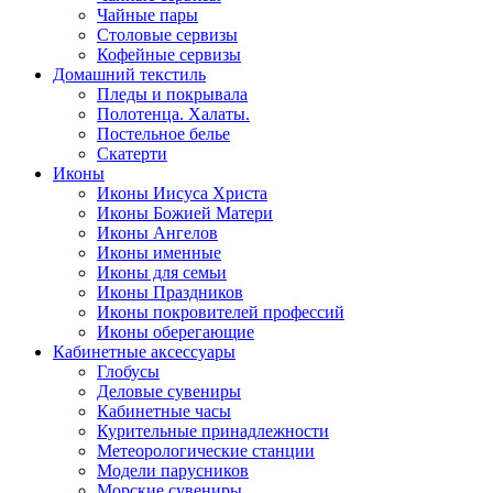
Чайные пары
Столовые сервизы
Кофейные сервизы
Домашний текстиль
Пледы и покрывала
Полотенца. Халаты.
Постельное белье
Скатерти
Иконы
Иконы Иисуса Христа
Иконы Божией Матери
Иконы Ангелов
Иконы именные
Иконы для семьи
Иконы Праздников
Иконы покровителей профессий
Иконы оберегающие
Кабинетные аксессуары
Глобусы
Деловые сувениры
Кабинетные часы
Курительные принадлежности
Метеорологические станции
Модели парусников
Морские сувениры