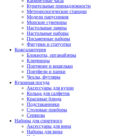
Кабинетные часы
Курительные принадлежности
Метеорологические станции
Модели парусников
Морские сувениры
Настольные лампы
Настольные наборы
Письменные наборы
Фигурки и статуэтки
Кожгалантерея
Блокноты, органайзеры
Ключницы
Портмоне и кошельки
Портфели и папки
Чехлы, футляры
Кухонная посуда
Аксессуары для кухни
Кольца для салфеток
Красивые блюда
Подстаканники
Столовые приборы
Cервизы
Наборы для спиртного
Аксессуары для вина
Наборы для вина