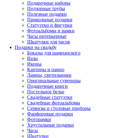
Подарочные наборы
Подзорные трубы
Полезные подарки
Прикольные подарки
Статуэтки и фигурки
Фотоальбомы и рамки
Часы интерьерные
Шкатулки для часов
Подарки на свадьбу
Бокалы для шампанского
Вазы
Иконы
Картины и панно
Лампы, светильники
Оригинальные сувениры
Подарочные книги
Постельное белье
Свадебные статуэтки
Свадебные фотоальбомы
Сервизы и столовые приборы
Фарфоровые подарки
Фоторамки
Хрустальные подарки
Часы
Шкатулки