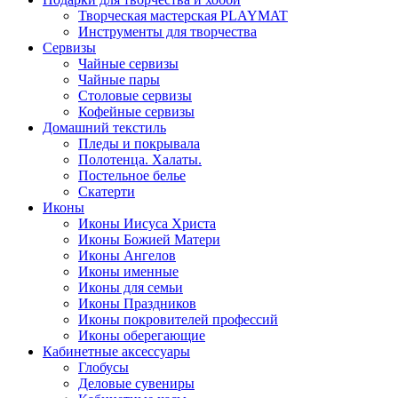
Творческая мастерская PLAYMAT
Инструменты для творчества
Cервизы
Чайные сервизы
Чайные пары
Столовые сервизы
Кофейные сервизы
Домашний текстиль
Пледы и покрывала
Полотенца. Халаты.
Постельное белье
Скатерти
Иконы
Иконы Иисуса Христа
Иконы Божией Матери
Иконы Ангелов
Иконы именные
Иконы для семьи
Иконы Праздников
Иконы покровителей профессий
Иконы оберегающие
Кабинетные аксессуары
Глобусы
Деловые сувениры