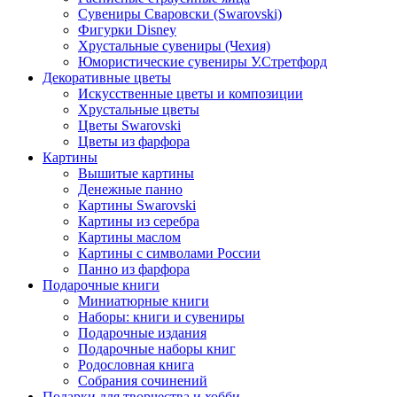
Сувениры Сваровски (Swarovski)
Фигурки Disney
Хрустальные сувениры (Чехия)
Юмористические сувениры У.Стретфорд
Декоративные цветы
Искусственные цветы и композиции
Хрустальные цветы
Цветы Swarovski
Цветы из фарфора
Картины
Вышитые картины
Денежные панно
Картины Swarovski
Картины из серебра
Картины маслом
Картины с символами России
Панно из фарфора
Подарочные книги
Миниатюрные книги
Наборы: книги и сувениры
Подарочные издания
Подарочные наборы книг
Родословная книга
Собрания сочинений
Подарки для творчества и хобби