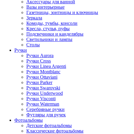
Аксессуары для ванной
Вазы интерьерные
Газетницы, зонтницы и ключницы
Зеркала
Комоды, тумбы, консоли
Кресла, стулья, пуфы
Подсвечники и канделябры
Светильники и лампы
Столы
Ручки
Ручки Aurora
Ручки Cross
Ручки Linea Argenti
Ручки Montblanc
Ручки Ottaviani
Ручки Parker
Ручки Swarovski
Ручки Underwood
Ручки Visconti
Ручки Waterman
Серебряные ручки
Футляры для ручек
Фотоальбомы
Детские фотоальбомы
Классические фотоальбомы