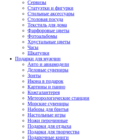
Сервизы
Статуэтки и фигурки
Стильные аксессуары
Столовая посуда
Текстиль для дома
Фарфоровые цветы
Фотоальбомы
Хрустальные цветы
Часы
Шкатулки
Подарки для мужчин
Авто и авиамодели
Деловые сувениры
Зонты
Икона в подарок
Картины и панно
Кожгалантерея
Метеорологические станции
Морские сувениры
Наборы для бритья
Настольные игры
Ножи перочинные
Подарки для отдыха
Подарки для творчества
Подарочные книги