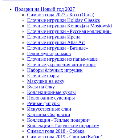
Подарки на Новый год 2027
Символ года 2027 - Коза (Овца)
Ёлочные игрушки Holiday Classics
Елочные игрушки Komozja и Mostowski
Елочные игрушки «Русская коллекция»
Ёлочные игрушки Ирена
Ёлочные игрушки Atlas Art
Елочные игрушки «Ватные»
Герои мультфильмов
Ёлочные игрушки из папье-маше
Елочные украшения «от-кутюр»
Наборы ёлочных игрушек
Елочные шары
Макушки на елку
Бусы на ёлку
Коллекционные куклы
Новогодние сувениры
Резные фигуры
Искусственные елки
Картины Сваровски
Коллекция «Теплые подарки»
Коллекция «Творческие подарки»
Символ года 2018 - Собака
Символ года 2019 - Свинья (Кабан)