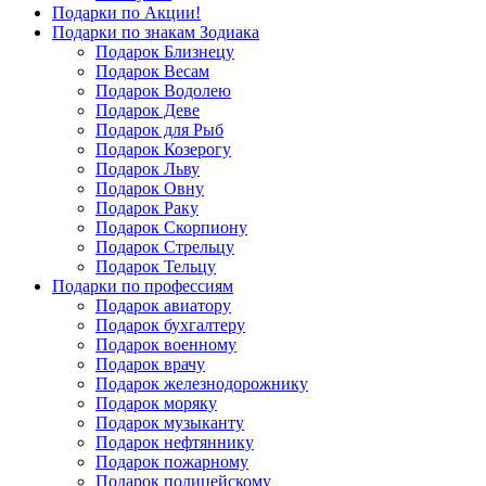
Подарки по Акции!
Подарки по знакам Зодиака
Подарок Близнецу
Подарок Весам
Подарок Водолею
Подарок Деве
Подарок для Рыб
Подарок Козерогу
Подарок Льву
Подарок Овну
Подарок Раку
Подарок Скорпиону
Подарок Стрельцу
Подарок Тельцу
Подарки по профессиям
Подарок авиатору
Подарок бухгалтеру
Подарок военному
Подарок врачу
Подарок железнодорожнику
Подарок моряку
Подарок музыканту
Подарок нефтяннику
Подарок пожарному
Подарок полицейскому