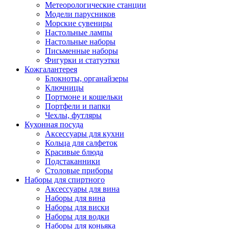
Метеорологические станции
Модели парусников
Морские сувениры
Настольные лампы
Настольные наборы
Письменные наборы
Фигурки и статуэтки
Кожгалантерея
Блокноты, органайзеры
Ключницы
Портмоне и кошельки
Портфели и папки
Чехлы, футляры
Кухонная посуда
Аксессуары для кухни
Кольца для салфеток
Красивые блюда
Подстаканники
Столовые приборы
Наборы для спиртного
Аксессуары для вина
Наборы для вина
Наборы для виски
Наборы для водки
Наборы для коньяка