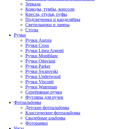
Зеркала
Комоды, тумбы, консоли
Кресла, стулья, пуфы
Подсвечники и канделябры
Светильники и лампы
Столы
Ручки
Ручки Aurora
Ручки Cross
Ручки Linea Argenti
Ручки Montblanc
Ручки Ottaviani
Ручки Parker
Ручки Swarovski
Ручки Underwood
Ручки Visconti
Ручки Waterman
Серебряные ручки
Футляры для ручек
Фотоальбомы
Детские фотоальбомы
Классические фотоальбомы
Свадебные альбомы
Фоторамки
Часы