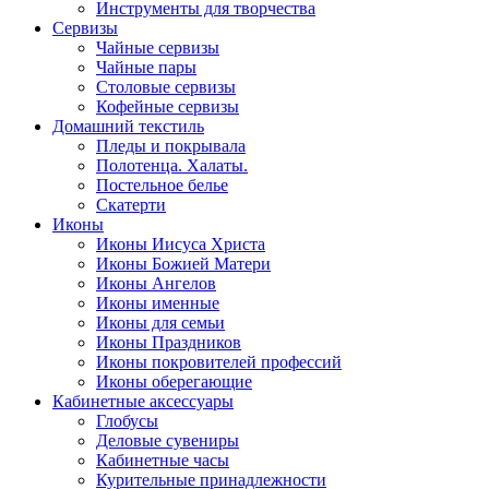
Инструменты для творчества
Cервизы
Чайные сервизы
Чайные пары
Столовые сервизы
Кофейные сервизы
Домашний текстиль
Пледы и покрывала
Полотенца. Халаты.
Постельное белье
Скатерти
Иконы
Иконы Иисуса Христа
Иконы Божией Матери
Иконы Ангелов
Иконы именные
Иконы для семьи
Иконы Праздников
Иконы покровителей профессий
Иконы оберегающие
Кабинетные аксессуары
Глобусы
Деловые сувениры
Кабинетные часы
Курительные принадлежности