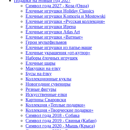
Подарки на Новый год 2027
Символ года 2027 - Коза (Овца)
Ёлочные игрушки Holiday Classics
Елочные игрушки Komozja и Mostowski
Елочные игрушки «Русская коллекция»
Ёлочные игрушки Ирена
Ёлочные игрушки Atlas Art
Елочные игрушки «Ватные»
Герои мультфильмов
Ёлочные игрушки из папье-маше
Елочные украшения «от-кутюр»
Наборы ёлочных игрушек
Елочные шары
Макушки на елку
Бусы на ёлку
Коллекционные куклы
Новогодние сувениры
Резные фигуры
Искусственные елки
Картины Сваровски
Коллекция «Теплые подарки»
Коллекция «Творческие подарки»
Символ года 2018 - Собака
Символ года 2019 - Свинья (Кабан)
Символ года 2020 - Мышь (Крыса)