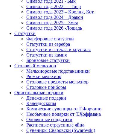
Символ года 2021 - Бык
Символ года 2022 — Тигр
Символ года 2023 – Кролик, Кот
Символ года 2024 – Дракон
Символ года 2025 – Змея
Символ года 2026 -Лошадь
Статуэтки
Фарфоровые статуэтки
Статуэтки из серебра
Статуэтки из стекла и хрусталя
Статуэтки из камня
Бронзовые статуэтки
Столовый мельхиор
Мельхиоровые подстаканники
Рюмки мельхиор
Столовые предметы мельхиор
Столовые приборы
Оригинальные подарки
Денежные подарки
Калейдоскопы
Комические сувениры от Г.Форчино
Необычные подарки от Т.Хоффмана
Оловянные солдатики
Расписные страусиные яйца
Сувениры Сваровски (Swarovski)