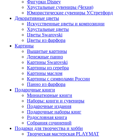
Фигурки Disney
Хрустальные сувениры (Чехия)
Юмористические сувениры У.Стретфорд
Декоративные цветы
Искусственные цветы и композиции
Хрустальные цветы
Цветы Swarovski
Цветы из фарфора
Картины
Вышитые картины
Денежные панно
Картины Swarovski
Картины из серебра
Картины маслом
Картины с символами России
Панно из фарфора
Подарочные книги
Миниатюрные книги
Наборы: книги и сувениры
Подарочные издания
Подарочные наборы книг
Родословная книга
Собрания сочинений
Подарки для творчества и хобби
Творческая мастерская PLAYMAT