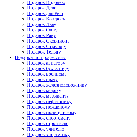
Подарок Водолею
Подарок Деве
Подарок для Рыб
Подарок Козерогу
Подарок Льву
Подарок Овну
Подарок Раку
Подарок Скорпиону
Подарок Стрельцу
Подарок Тельцу
Подарки по профессиям
Подарок авиатору
Подарок бухгалтеру
Подарок военному
Подарок врачу
Подарок железнодорожнику
Подарок моряку
Подарок музыканту
Подарок нефтяннику
Подарок пожарному
Подарок полицейскому
Подарок спортсмену
Подарок строителю
Подарок учителю
Подарок энергетику