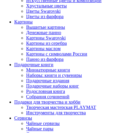
Искусственные цветы и композиции
Хрустальные цветы
Цветы Swarovski
Цветы из фарфора
Картины
Вышитые картины
Денежные панно
Картины Swarovski
Картины из серебра
Картины маслом
Картины с символами России
Панно из фарфора
Подарочные книги
Миниатюрные книги
Наборы: книги и сувениры
Подарочные издания
Подарочные наборы книг
Родословная книга
Собрания сочинений
Подарки для творчества и хобби
Творческая мастерская PLAYMAT
Инструменты для творчества
Cервизы
Чайные сервизы
Чайные пары