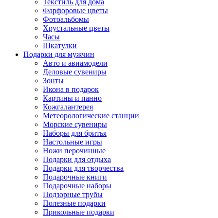
Текстиль для дома
Фарфоровые цветы
Фотоальбомы
Хрустальные цветы
Часы
Шкатулки
Подарки для мужчин
Авто и авиамодели
Деловые сувениры
Зонты
Икона в подарок
Картины и панно
Кожгалантерея
Метеорологические станции
Морские сувениры
Наборы для бритья
Настольные игры
Ножи перочинные
Подарки для отдыха
Подарки для творчества
Подарочные книги
Подарочные наборы
Подзорные трубы
Полезные подарки
Прикольные подарки