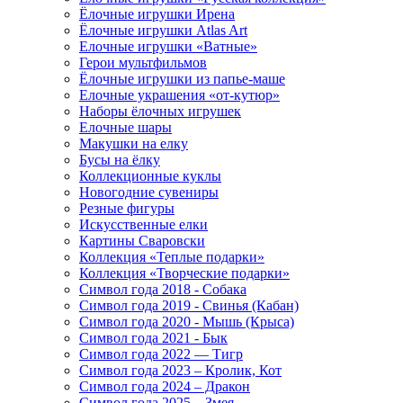
Ёлочные игрушки Ирена
Ёлочные игрушки Atlas Art
Елочные игрушки «Ватные»
Герои мультфильмов
Ёлочные игрушки из папье-маше
Елочные украшения «от-кутюр»
Наборы ёлочных игрушек
Елочные шары
Макушки на елку
Бусы на ёлку
Коллекционные куклы
Новогодние сувениры
Резные фигуры
Искусственные елки
Картины Сваровски
Коллекция «Теплые подарки»
Коллекция «Творческие подарки»
Символ года 2018 - Собака
Символ года 2019 - Свинья (Кабан)
Символ года 2020 - Мышь (Крыса)
Символ года 2021 - Бык
Символ года 2022 — Тигр
Символ года 2023 – Кролик, Кот
Символ года 2024 – Дракон
Символ года 2025 – Змея