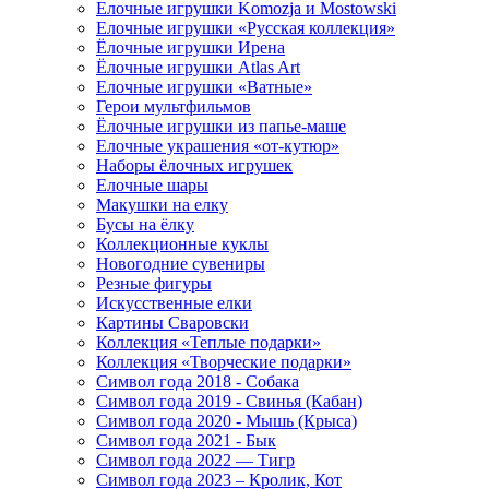
Елочные игрушки Komozja и Mostowski
Елочные игрушки «Русская коллекция»
Ёлочные игрушки Ирена
Ёлочные игрушки Atlas Art
Елочные игрушки «Ватные»
Герои мультфильмов
Ёлочные игрушки из папье-маше
Елочные украшения «от-кутюр»
Наборы ёлочных игрушек
Елочные шары
Макушки на елку
Бусы на ёлку
Коллекционные куклы
Новогодние сувениры
Резные фигуры
Искусственные елки
Картины Сваровски
Коллекция «Теплые подарки»
Коллекция «Творческие подарки»
Символ года 2018 - Собака
Символ года 2019 - Свинья (Кабан)
Символ года 2020 - Мышь (Крыса)
Символ года 2021 - Бык
Символ года 2022 — Тигр
Символ года 2023 – Кролик, Кот