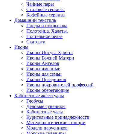
Чайные пары
Столовые сервизы
Кофейные сервизы
Домашний текстиль
Пледы и покрывала
Полотенца. Халаты.
Постельное белье
Скатерти
Иконы
Иконы Иисуса Христа
Иконы Божией Матери
Иконы Ангелов
Иконы именные
Иконы для семьи
Иконы Праздников
Иконы покровителей профессий
Иконы оберегающие
Кабинетные аксессуары
Глобусы
Деловые сувениры
Кабинетные часы
Курительные принадлежности
Метеорологические станции
Модели парусников
Морские сувениры