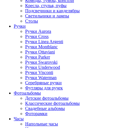
Комоды, тумбы, консоли
Кресла, стулья, пуфы
Подсвечники и канделябры
Светильники и лампы
Столы
Ручки
Ручки Aurora
Ручки Cross
Ручки Linea Argenti
Ручки Montblanc
Ручки Ottaviani
Ручки Parker
Ручки Swarovski
Ручки Underwood
Ручки Visconti
Ручки Waterman
Серебряные ручки
Футляры для ручек
Фотоальбомы
Детские фотоальбомы
Классические фотоальбомы
Свадебные альбомы
Фоторамки
Часы
Напольные часы