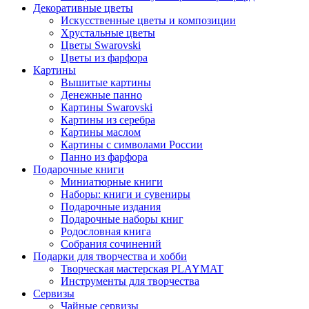
Декоративные цветы
Искусственные цветы и композиции
Хрустальные цветы
Цветы Swarovski
Цветы из фарфора
Картины
Вышитые картины
Денежные панно
Картины Swarovski
Картины из серебра
Картины маслом
Картины с символами России
Панно из фарфора
Подарочные книги
Миниатюрные книги
Наборы: книги и сувениры
Подарочные издания
Подарочные наборы книг
Родословная книга
Собрания сочинений
Подарки для творчества и хобби
Творческая мастерская PLAYMAT
Инструменты для творчества
Cервизы
Чайные сервизы