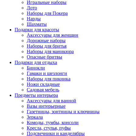
Игральные наборы
Лото
Наборы для Покера
Нарды
Шахматы
Подарки для красоты
Аксессуары для женщин
Дорожные наборы
Наборы для бритья
Наборы для маникюра
Опасные бритвы
Подарки для отдыха
Бинокли
Гамаки и шезлонги
Наборы для пикника
Ножи складные
Садовая мебель
Предметы интерьера
Аксессуары для ванной
Вазы интерьерные
Газетницы, зонтницы и ключницы
Зеркала
Комоды, тумбы, консоли
Кресла, стулья, пуфы
Подсвечники и канделябры