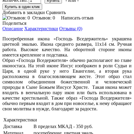
Количество:
- или -
Добавить в закладки
Сравнить
Отзывов: 0
Написать отзыв
Поделиться
Описание
Характеристики
Отзывы (0)
Посеребренная икона «Господь Вседержитель» украшена
цветной эмалью. Икона среднего размера, 11х14 см. Ручная
работа. Высокое качество. На оборотной стороне иконы
имеется крепление и подставка.
Образ «Господа Вседержителя» обычно располагают во главе
иконостаса. На этой иконе Иисус изображен в роли Судьи и
Царя, в одной руке у него Евангелие, а вторая рука
расположена в благословляющем жесте. Этот образ стал
символом объединения божественной и человеческой
природы в Сыне Божьем Иисусе Христе. Такая икона может
входить в венчальную пару икон или быть использована в
качестве крестильной. Также образ «Господа Вседержителя»
обычно первым входит в дом при новоселье, к нему обращают
свои молитвы в нужде, благодарят за радости.
Характеристики
Доставка
В пределах МКАД - 350 руб.
Материал
посеребрение, цветная эмаль