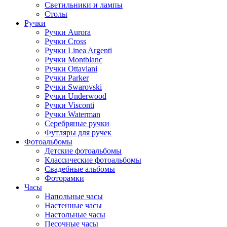
Светильники и лампы
Столы
Ручки
Ручки Aurora
Ручки Cross
Ручки Linea Argenti
Ручки Montblanc
Ручки Ottaviani
Ручки Parker
Ручки Swarovski
Ручки Underwood
Ручки Visconti
Ручки Waterman
Серебряные ручки
Футляры для ручек
Фотоальбомы
Детские фотоальбомы
Классические фотоальбомы
Свадебные альбомы
Фоторамки
Часы
Напольные часы
Настенные часы
Настольные часы
Песочные часы