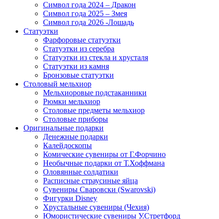
Символ года 2024 – Дракон
Символ года 2025 – Змея
Символ года 2026 -Лошадь
Статуэтки
Фарфоровые статуэтки
Статуэтки из серебра
Статуэтки из стекла и хрусталя
Статуэтки из камня
Бронзовые статуэтки
Столовый мельхиор
Мельхиоровые подстаканники
Рюмки мельхиор
Столовые предметы мельхиор
Столовые приборы
Оригинальные подарки
Денежные подарки
Калейдоскопы
Комические сувениры от Г.Форчино
Необычные подарки от Т.Хоффмана
Оловянные солдатики
Расписные страусиные яйца
Сувениры Сваровски (Swarovski)
Фигурки Disney
Хрустальные сувениры (Чехия)
Юмористические сувениры У.Стретфорд