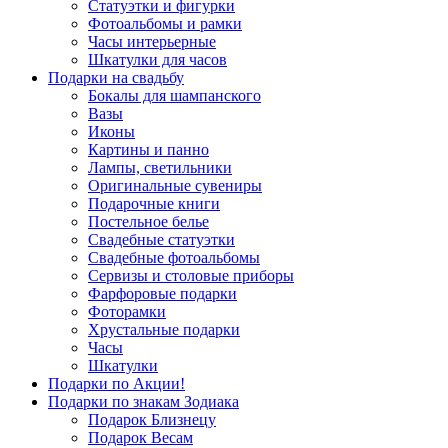
Статуэтки и фигурки
Фотоальбомы и рамки
Часы интерьерные
Шкатулки для часов
Подарки на свадьбу
Бокалы для шампанского
Вазы
Иконы
Картины и панно
Лампы, светильники
Оригинальные сувениры
Подарочные книги
Постельное белье
Свадебные статуэтки
Свадебные фотоальбомы
Сервизы и столовые приборы
Фарфоровые подарки
Фоторамки
Хрустальные подарки
Часы
Шкатулки
Подарки по Акции!
Подарки по знакам Зодиака
Подарок Близнецу
Подарок Весам