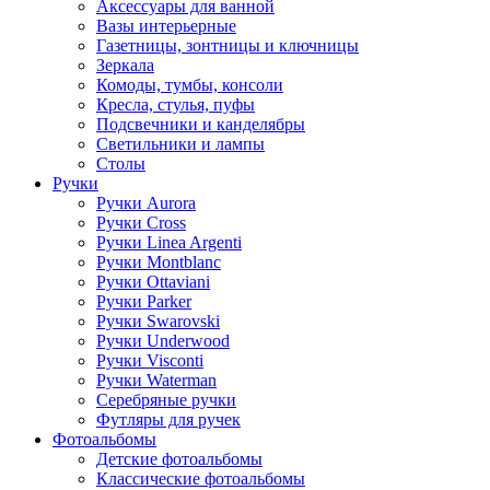
Аксессуары для ванной
Вазы интерьерные
Газетницы, зонтницы и ключницы
Зеркала
Комоды, тумбы, консоли
Кресла, стулья, пуфы
Подсвечники и канделябры
Светильники и лампы
Столы
Ручки
Ручки Aurora
Ручки Cross
Ручки Linea Argenti
Ручки Montblanc
Ручки Ottaviani
Ручки Parker
Ручки Swarovski
Ручки Underwood
Ручки Visconti
Ручки Waterman
Серебряные ручки
Футляры для ручек
Фотоальбомы
Детские фотоальбомы
Классические фотоальбомы