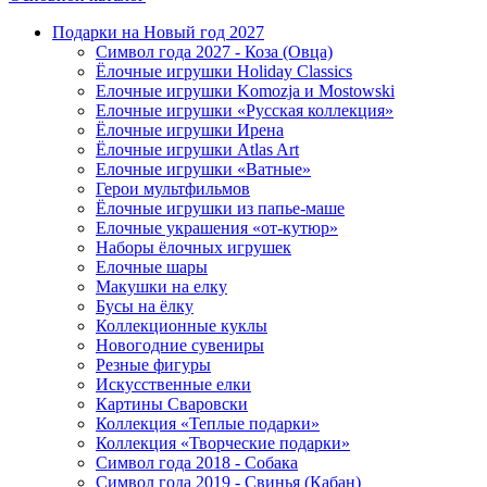
Подарки на Новый год 2027
Символ года 2027 - Коза (Овца)
Ёлочные игрушки Holiday Classics
Елочные игрушки Komozja и Mostowski
Елочные игрушки «Русская коллекция»
Ёлочные игрушки Ирена
Ёлочные игрушки Atlas Art
Елочные игрушки «Ватные»
Герои мультфильмов
Ёлочные игрушки из папье-маше
Елочные украшения «от-кутюр»
Наборы ёлочных игрушек
Елочные шары
Макушки на елку
Бусы на ёлку
Коллекционные куклы
Новогодние сувениры
Резные фигуры
Искусственные елки
Картины Сваровски
Коллекция «Теплые подарки»
Коллекция «Творческие подарки»
Символ года 2018 - Собака
Символ года 2019 - Свинья (Кабан)