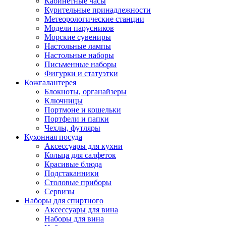
Кабинетные часы
Курительные принадлежности
Метеорологические станции
Модели парусников
Морские сувениры
Настольные лампы
Настольные наборы
Письменные наборы
Фигурки и статуэтки
Кожгалантерея
Блокноты, органайзеры
Ключницы
Портмоне и кошельки
Портфели и папки
Чехлы, футляры
Кухонная посуда
Аксессуары для кухни
Кольца для салфеток
Красивые блюда
Подстаканники
Столовые приборы
Cервизы
Наборы для спиртного
Аксессуары для вина
Наборы для вина