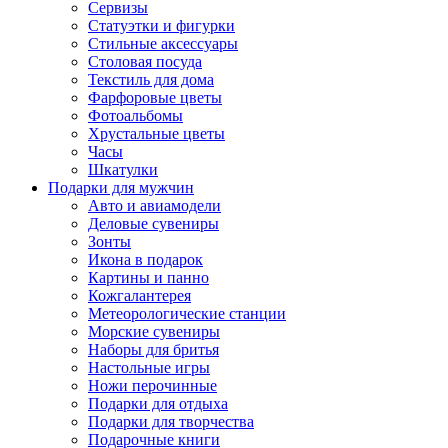
Сервизы
Статуэтки и фигурки
Стильные аксессуары
Столовая посуда
Текстиль для дома
Фарфоровые цветы
Фотоальбомы
Хрустальные цветы
Часы
Шкатулки
Подарки для мужчин
Авто и авиамодели
Деловые сувениры
Зонты
Икона в подарок
Картины и панно
Кожгалантерея
Метеорологические станции
Морские сувениры
Наборы для бритья
Настольные игры
Ножи перочинные
Подарки для отдыха
Подарки для творчества
Подарочные книги