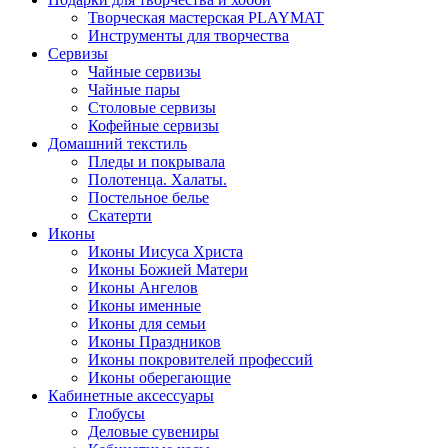
Творческая мастерская PLAYMAT
Инструменты для творчества
Cервизы
Чайные сервизы
Чайные пары
Столовые сервизы
Кофейные сервизы
Домашний текстиль
Пледы и покрывала
Полотенца. Халаты.
Постельное белье
Скатерти
Иконы
Иконы Иисуса Христа
Иконы Божией Матери
Иконы Ангелов
Иконы именные
Иконы для семьи
Иконы Праздников
Иконы покровителей профессий
Иконы оберегающие
Кабинетные аксессуары
Глобусы
Деловые сувениры