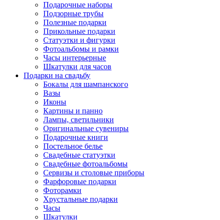
Подарочные наборы
Подзорные трубы
Полезные подарки
Прикольные подарки
Статуэтки и фигурки
Фотоальбомы и рамки
Часы интерьерные
Шкатулки для часов
Подарки на свадьбу
Бокалы для шампанского
Вазы
Иконы
Картины и панно
Лампы, светильники
Оригинальные сувениры
Подарочные книги
Постельное белье
Свадебные статуэтки
Свадебные фотоальбомы
Сервизы и столовые приборы
Фарфоровые подарки
Фоторамки
Хрустальные подарки
Часы
Шкатулки