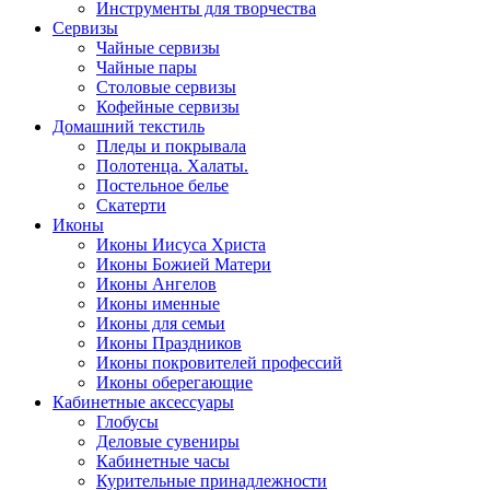
Инструменты для творчества
Cервизы
Чайные сервизы
Чайные пары
Столовые сервизы
Кофейные сервизы
Домашний текстиль
Пледы и покрывала
Полотенца. Халаты.
Постельное белье
Скатерти
Иконы
Иконы Иисуса Христа
Иконы Божией Матери
Иконы Ангелов
Иконы именные
Иконы для семьи
Иконы Праздников
Иконы покровителей профессий
Иконы оберегающие
Кабинетные аксессуары
Глобусы
Деловые сувениры
Кабинетные часы
Курительные принадлежности