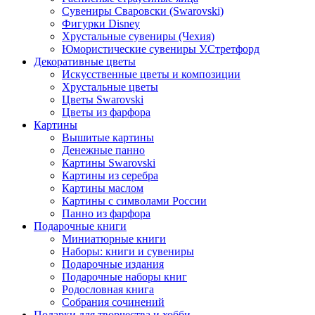
Сувениры Сваровски (Swarovski)
Фигурки Disney
Хрустальные сувениры (Чехия)
Юмористические сувениры У.Стретфорд
Декоративные цветы
Искусственные цветы и композиции
Хрустальные цветы
Цветы Swarovski
Цветы из фарфора
Картины
Вышитые картины
Денежные панно
Картины Swarovski
Картины из серебра
Картины маслом
Картины с символами России
Панно из фарфора
Подарочные книги
Миниатюрные книги
Наборы: книги и сувениры
Подарочные издания
Подарочные наборы книг
Родословная книга
Собрания сочинений
Подарки для творчества и хобби