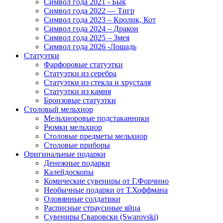
Символ года 2021 - Бык
Символ года 2022 — Тигр
Символ года 2023 – Кролик, Кот
Символ года 2024 – Дракон
Символ года 2025 – Змея
Символ года 2026 -Лошадь
Статуэтки
Фарфоровые статуэтки
Статуэтки из серебра
Статуэтки из стекла и хрусталя
Статуэтки из камня
Бронзовые статуэтки
Столовый мельхиор
Мельхиоровые подстаканники
Рюмки мельхиор
Столовые предметы мельхиор
Столовые приборы
Оригинальные подарки
Денежные подарки
Калейдоскопы
Комические сувениры от Г.Форчино
Необычные подарки от Т.Хоффмана
Оловянные солдатики
Расписные страусиные яйца
Сувениры Сваровски (Swarovski)