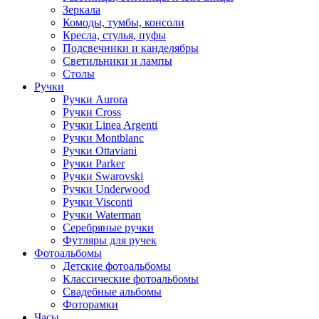
Зеркала
Комоды, тумбы, консоли
Кресла, стулья, пуфы
Подсвечники и канделябры
Светильники и лампы
Столы
Ручки
Ручки Aurora
Ручки Cross
Ручки Linea Argenti
Ручки Montblanc
Ручки Ottaviani
Ручки Parker
Ручки Swarovski
Ручки Underwood
Ручки Visconti
Ручки Waterman
Серебряные ручки
Футляры для ручек
Фотоальбомы
Детские фотоальбомы
Классические фотоальбомы
Свадебные альбомы
Фоторамки
Часы