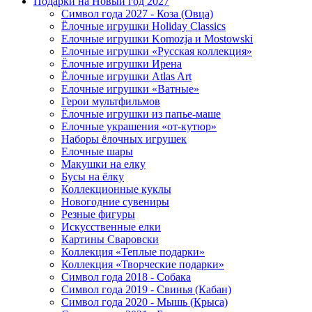
Подарки на Новый год 2027
Символ года 2027 - Коза (Овца)
Ёлочные игрушки Holiday Classics
Елочные игрушки Komozja и Mostowski
Елочные игрушки «Русская коллекция»
Ёлочные игрушки Ирена
Ёлочные игрушки Atlas Art
Елочные игрушки «Ватные»
Герои мультфильмов
Ёлочные игрушки из папье-маше
Елочные украшения «от-кутюр»
Наборы ёлочных игрушек
Елочные шары
Макушки на елку
Бусы на ёлку
Коллекционные куклы
Новогодние сувениры
Резные фигуры
Искусственные елки
Картины Сваровски
Коллекция «Теплые подарки»
Коллекция «Творческие подарки»
Символ года 2018 - Собака
Символ года 2019 - Свинья (Кабан)
Символ года 2020 - Мышь (Крыса)