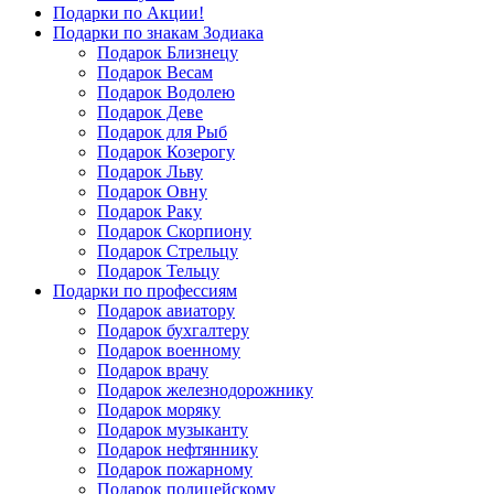
Подарки по Акции!
Подарки по знакам Зодиака
Подарок Близнецу
Подарок Весам
Подарок Водолею
Подарок Деве
Подарок для Рыб
Подарок Козерогу
Подарок Льву
Подарок Овну
Подарок Раку
Подарок Скорпиону
Подарок Стрельцу
Подарок Тельцу
Подарки по профессиям
Подарок авиатору
Подарок бухгалтеру
Подарок военному
Подарок врачу
Подарок железнодорожнику
Подарок моряку
Подарок музыканту
Подарок нефтяннику
Подарок пожарному
Подарок полицейскому