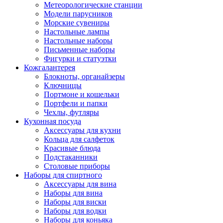
Метеорологические станции
Модели парусников
Морские сувениры
Настольные лампы
Настольные наборы
Письменные наборы
Фигурки и статуэтки
Кожгалантерея
Блокноты, органайзеры
Ключницы
Портмоне и кошельки
Портфели и папки
Чехлы, футляры
Кухонная посуда
Аксессуары для кухни
Кольца для салфеток
Красивые блюда
Подстаканники
Столовые приборы
Наборы для спиртного
Аксессуары для вина
Наборы для вина
Наборы для виски
Наборы для водки
Наборы для коньяка