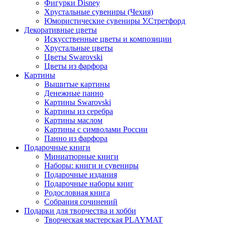
Фигурки Disney
Хрустальные сувениры (Чехия)
Юмористические сувениры У.Стретфорд
Декоративные цветы
Искусственные цветы и композиции
Хрустальные цветы
Цветы Swarovski
Цветы из фарфора
Картины
Вышитые картины
Денежные панно
Картины Swarovski
Картины из серебра
Картины маслом
Картины с символами России
Панно из фарфора
Подарочные книги
Миниатюрные книги
Наборы: книги и сувениры
Подарочные издания
Подарочные наборы книг
Родословная книга
Собрания сочинений
Подарки для творчества и хобби
Творческая мастерская PLAYMAT