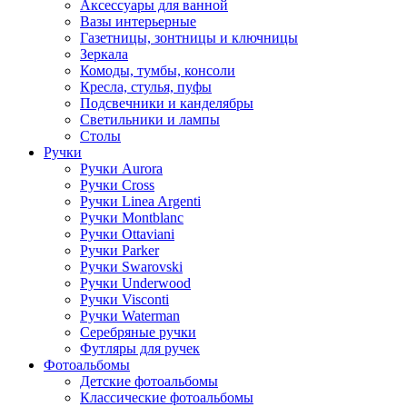
Аксессуары для ванной
Вазы интерьерные
Газетницы, зонтницы и ключницы
Зеркала
Комоды, тумбы, консоли
Кресла, стулья, пуфы
Подсвечники и канделябры
Светильники и лампы
Столы
Ручки
Ручки Aurora
Ручки Cross
Ручки Linea Argenti
Ручки Montblanc
Ручки Ottaviani
Ручки Parker
Ручки Swarovski
Ручки Underwood
Ручки Visconti
Ручки Waterman
Серебряные ручки
Футляры для ручек
Фотоальбомы
Детские фотоальбомы
Классические фотоальбомы