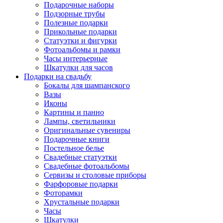
Подарочные наборы
Подзорные трубы
Полезные подарки
Прикольные подарки
Статуэтки и фигурки
Фотоальбомы и рамки
Часы интерьерные
Шкатулки для часов
Подарки на свадьбу
Бокалы для шампанского
Вазы
Иконы
Картины и панно
Лампы, светильники
Оригинальные сувениры
Подарочные книги
Постельное белье
Свадебные статуэтки
Свадебные фотоальбомы
Сервизы и столовые приборы
Фарфоровые подарки
Фоторамки
Хрустальные подарки
Часы
Шкатулки