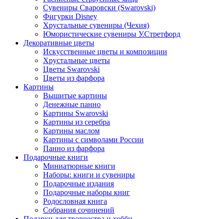
Сувениры Сваровски (Swarovski)
Фигурки Disney
Хрустальные сувениры (Чехия)
Юмористические сувениры У.Стретфорд
Декоративные цветы
Искусственные цветы и композиции
Хрустальные цветы
Цветы Swarovski
Цветы из фарфора
Картины
Вышитые картины
Денежные панно
Картины Swarovski
Картины из серебра
Картины маслом
Картины с символами России
Панно из фарфора
Подарочные книги
Миниатюрные книги
Наборы: книги и сувениры
Подарочные издания
Подарочные наборы книг
Родословная книга
Собрания сочинений
Подарки для творчества и хобби