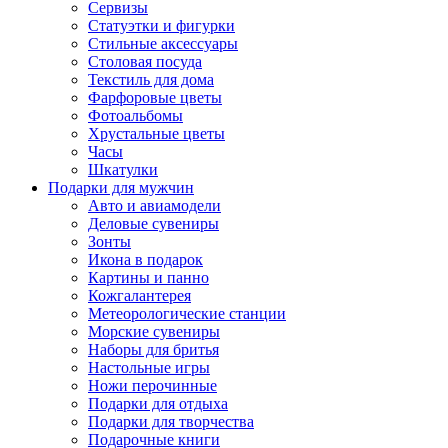
Сервизы
Статуэтки и фигурки
Стильные аксессуары
Столовая посуда
Текстиль для дома
Фарфоровые цветы
Фотоальбомы
Хрустальные цветы
Часы
Шкатулки
Подарки для мужчин
Авто и авиамодели
Деловые сувениры
Зонты
Икона в подарок
Картины и панно
Кожгалантерея
Метеорологические станции
Морские сувениры
Наборы для бритья
Настольные игры
Ножи перочинные
Подарки для отдыха
Подарки для творчества
Подарочные книги