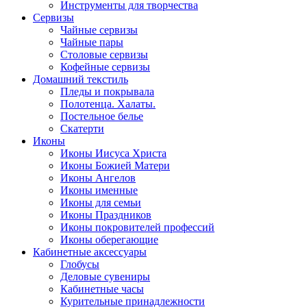
Инструменты для творчества
Cервизы
Чайные сервизы
Чайные пары
Столовые сервизы
Кофейные сервизы
Домашний текстиль
Пледы и покрывала
Полотенца. Халаты.
Постельное белье
Скатерти
Иконы
Иконы Иисуса Христа
Иконы Божией Матери
Иконы Ангелов
Иконы именные
Иконы для семьи
Иконы Праздников
Иконы покровителей профессий
Иконы оберегающие
Кабинетные аксессуары
Глобусы
Деловые сувениры
Кабинетные часы
Курительные принадлежности