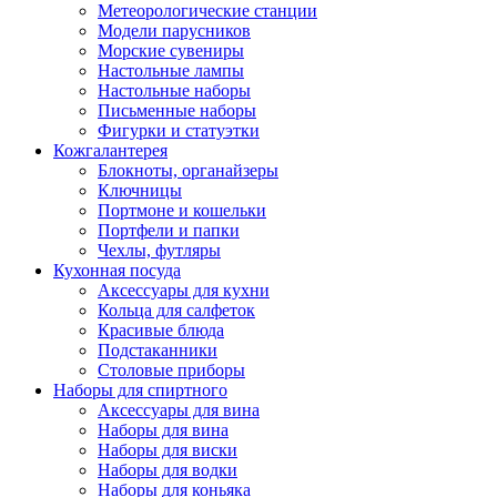
Метеорологические станции
Модели парусников
Морские сувениры
Настольные лампы
Настольные наборы
Письменные наборы
Фигурки и статуэтки
Кожгалантерея
Блокноты, органайзеры
Ключницы
Портмоне и кошельки
Портфели и папки
Чехлы, футляры
Кухонная посуда
Аксессуары для кухни
Кольца для салфеток
Красивые блюда
Подстаканники
Столовые приборы
Наборы для спиртного
Аксессуары для вина
Наборы для вина
Наборы для виски
Наборы для водки
Наборы для коньяка