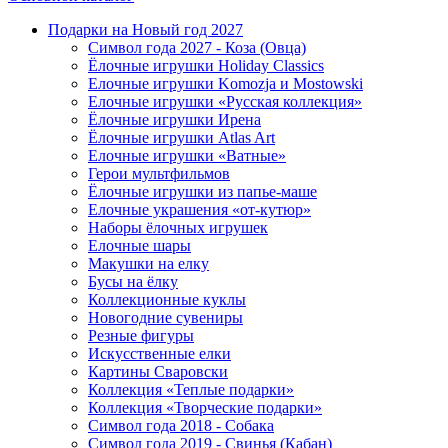
Подарки на Новый год 2027
Символ года 2027 - Коза (Овца)
Ёлочные игрушки Holiday Classics
Елочные игрушки Komozja и Mostowski
Елочные игрушки «Русская коллекция»
Ёлочные игрушки Ирена
Ёлочные игрушки Atlas Art
Елочные игрушки «Ватные»
Герои мультфильмов
Ёлочные игрушки из папье-маше
Елочные украшения «от-кутюр»
Наборы ёлочных игрушек
Елочные шары
Макушки на елку
Бусы на ёлку
Коллекционные куклы
Новогодние сувениры
Резные фигуры
Искусственные елки
Картины Сваровски
Коллекция «Теплые подарки»
Коллекция «Творческие подарки»
Символ года 2018 - Собака
Символ года 2019 - Свинья (Кабан)