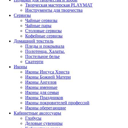
Творческая мастерская PLAYMAT
Инструменты для творчества
Cервизы
Чайные сервизы
Чайные пары
Столовые сервизы
Кофейные сервизы
Домашний текстиль
Пледы и покрывала
Полотенца. Халаты.
Постельное белье
Скатерти
Иконы
Иконы Иисуса Христа
Иконы Божией Матери
Иконы Ангелов
Иконы именные
Иконы для семьи
Иконы Праздников
Иконы покровителей профессий
Иконы оберегающие
Кабинетные аксессуары
Глобусы
Деловые сувениры