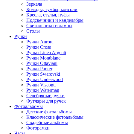
Зеркала
Комоды, тумбы, консоли
Кресла, стулья, пуфы
Подсвечники и канделябры
Светильники и лампы
Столы
Ручки
Ручки Aurora
Ручки Cross
Ручки Linea Argenti
Ручки Montblanc
Ручки Ottaviani
Ручки Parker
Ручки Swarovski
Ручки Underwood
Ручки Visconti
Ручки Waterman
Серебряные ручки
Футляры для ручек
Фотоальбомы
Детские фотоальбомы
Классические фотоальбомы
Свадебные альбомы
Фоторамки
Часы