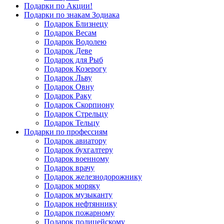
Подарки по Акции!
Подарки по знакам Зодиака
Подарок Близнецу
Подарок Весам
Подарок Водолею
Подарок Деве
Подарок для Рыб
Подарок Козерогу
Подарок Льву
Подарок Овну
Подарок Раку
Подарок Скорпиону
Подарок Стрельцу
Подарок Тельцу
Подарки по профессиям
Подарок авиатору
Подарок бухгалтеру
Подарок военному
Подарок врачу
Подарок железнодорожнику
Подарок моряку
Подарок музыканту
Подарок нефтяннику
Подарок пожарному
Подарок полицейскому