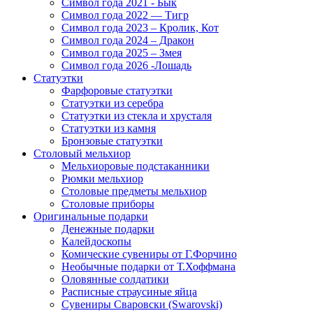
Символ года 2021 - Бык
Символ года 2022 — Тигр
Символ года 2023 – Кролик, Кот
Символ года 2024 – Дракон
Символ года 2025 – Змея
Символ года 2026 -Лошадь
Статуэтки
Фарфоровые статуэтки
Статуэтки из серебра
Статуэтки из стекла и хрусталя
Статуэтки из камня
Бронзовые статуэтки
Столовый мельхиор
Мельхиоровые подстаканники
Рюмки мельхиор
Столовые предметы мельхиор
Столовые приборы
Оригинальные подарки
Денежные подарки
Калейдоскопы
Комические сувениры от Г.Форчино
Необычные подарки от Т.Хоффмана
Оловянные солдатики
Расписные страусиные яйца
Сувениры Сваровски (Swarovski)