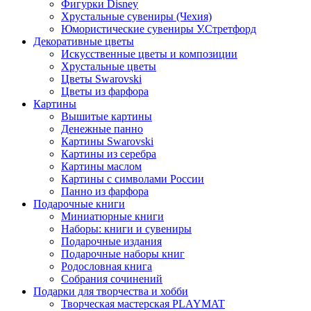
Фигурки Disney
Хрустальные сувениры (Чехия)
Юмористические сувениры У.Стретфорд
Декоративные цветы
Искусственные цветы и композиции
Хрустальные цветы
Цветы Swarovski
Цветы из фарфора
Картины
Вышитые картины
Денежные панно
Картины Swarovski
Картины из серебра
Картины маслом
Картины с символами России
Панно из фарфора
Подарочные книги
Миниатюрные книги
Наборы: книги и сувениры
Подарочные издания
Подарочные наборы книг
Родословная книга
Собрания сочинений
Подарки для творчества и хобби
Творческая мастерская PLAYMAT