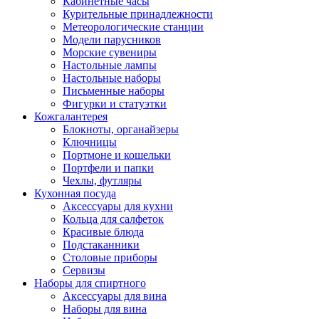
Кабинетные часы
Курительные принадлежности
Метеорологические станции
Модели парусников
Морские сувениры
Настольные лампы
Настольные наборы
Письменные наборы
Фигурки и статуэтки
Кожгалантерея
Блокноты, органайзеры
Ключницы
Портмоне и кошельки
Портфели и папки
Чехлы, футляры
Кухонная посуда
Аксессуары для кухни
Кольца для салфеток
Красивые блюда
Подстаканники
Столовые приборы
Cервизы
Наборы для спиртного
Аксессуары для вина
Наборы для вина