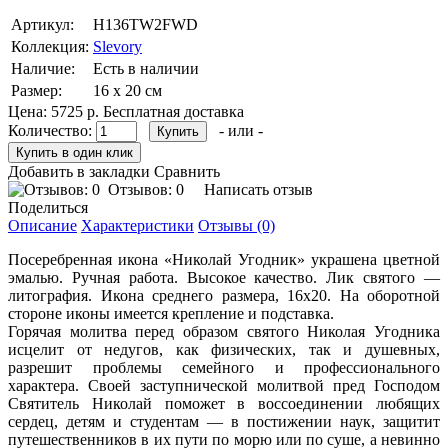
Артикул:
H136TW2FWD
Коллекция:
Slevory
Наличие:
Есть в наличии
Размер:
16 х 20 см
Цена:
5725 р.
Бесплатная доставка
Количество:
- или -
Добавить в закладки
Сравнить
Отзывов: 0
Написать отзыв
Поделиться
Описание
Характеристики
Отзывы (0)
Посеребренная икона «Николай Угодник» украшена цветной
эмалью. Ручная работа. Высокое качество. Лик святого —
литография. Икона среднего размера, 16х20. На оборотной
стороне иконы имеется крепление и подставка.
Горячая молитва перед образом святого Николая Угодника
исцелит от недугов, как физических, так и душевных,
разрешит проблемы семейного и профессионального
характера. Своей заступнической молитвой пред Господом
Святитель Николай поможет в воссоединении любящих
сердец, детям и студентам — в постижении наук, защитит
путешественников в их пути по морю или по суше, а невинно