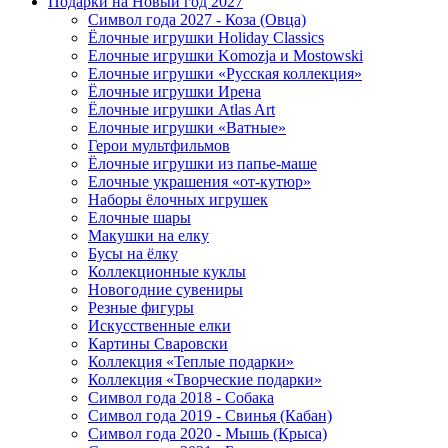
Подарки на Новый год 2027
Символ года 2027 - Коза (Овца)
Ёлочные игрушки Holiday Classics
Елочные игрушки Komozja и Mostowski
Елочные игрушки «Русская коллекция»
Ёлочные игрушки Ирена
Ёлочные игрушки Atlas Art
Елочные игрушки «Ватные»
Герои мультфильмов
Ёлочные игрушки из папье-маше
Елочные украшения «от-кутюр»
Наборы ёлочных игрушек
Елочные шары
Макушки на елку
Бусы на ёлку
Коллекционные куклы
Новогодние сувениры
Резные фигуры
Искусственные елки
Картины Сваровски
Коллекция «Теплые подарки»
Коллекция «Творческие подарки»
Символ года 2018 - Собака
Символ года 2019 - Свинья (Кабан)
Символ года 2020 - Мышь (Крыса)