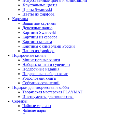
Искусственные цветы и композиции
Хрустальные цветы
Цветы Swarovski
Цветы из фарфора
Картины
Вышитые картины
Денежные панно
Картины Swarovski
Картины из серебра
Картины маслом
Картины с символами России
Панно из фарфора
Подарочные книги
Миниатюрные книги
Наборы: книги и сувениры
Подарочные издания
Подарочные наборы книг
Родословная книга
Собрания сочинений
Подарки для творчества и хобби
Творческая мастерская PLAYMAT
Инструменты для творчества
Cервизы
Чайные сервизы
Чайные пары