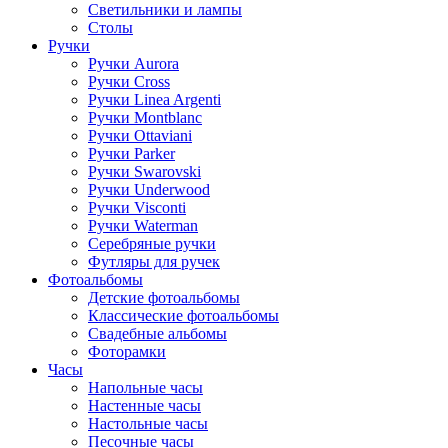
Светильники и лампы
Столы
Ручки
Ручки Aurora
Ручки Cross
Ручки Linea Argenti
Ручки Montblanc
Ручки Ottaviani
Ручки Parker
Ручки Swarovski
Ручки Underwood
Ручки Visconti
Ручки Waterman
Серебряные ручки
Футляры для ручек
Фотоальбомы
Детские фотоальбомы
Классические фотоальбомы
Свадебные альбомы
Фоторамки
Часы
Напольные часы
Настенные часы
Настольные часы
Песочные часы