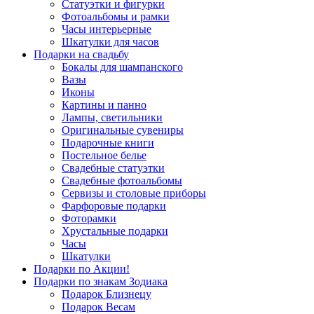
Статуэтки и фигурки
Фотоальбомы и рамки
Часы интерьерные
Шкатулки для часов
Подарки на свадьбу
Бокалы для шампанского
Вазы
Иконы
Картины и панно
Лампы, светильники
Оригинальные сувениры
Подарочные книги
Постельное белье
Свадебные статуэтки
Свадебные фотоальбомы
Сервизы и столовые приборы
Фарфоровые подарки
Фоторамки
Хрустальные подарки
Часы
Шкатулки
Подарки по Акции!
Подарки по знакам Зодиака
Подарок Близнецу
Подарок Весам