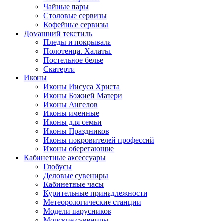
Чайные пары
Столовые сервизы
Кофейные сервизы
Домашний текстиль
Пледы и покрывала
Полотенца. Халаты.
Постельное белье
Скатерти
Иконы
Иконы Иисуса Христа
Иконы Божией Матери
Иконы Ангелов
Иконы именные
Иконы для семьи
Иконы Праздников
Иконы покровителей профессий
Иконы оберегающие
Кабинетные аксессуары
Глобусы
Деловые сувениры
Кабинетные часы
Курительные принадлежности
Метеорологические станции
Модели парусников
Морские сувениры