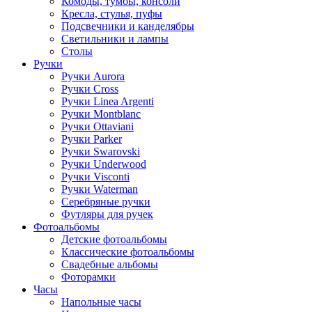
Комоды, тумбы, консоли
Кресла, стулья, пуфы
Подсвечники и канделябры
Светильники и лампы
Столы
Ручки
Ручки Aurora
Ручки Cross
Ручки Linea Argenti
Ручки Montblanc
Ручки Ottaviani
Ручки Parker
Ручки Swarovski
Ручки Underwood
Ручки Visconti
Ручки Waterman
Серебряные ручки
Футляры для ручек
Фотоальбомы
Детские фотоальбомы
Классические фотоальбомы
Свадебные альбомы
Фоторамки
Часы
Напольные часы