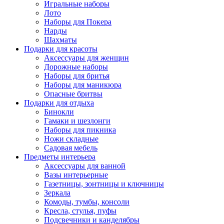
Игральные наборы
Лото
Наборы для Покера
Нарды
Шахматы
Подарки для красоты
Аксессуары для женщин
Дорожные наборы
Наборы для бритья
Наборы для маникюра
Опасные бритвы
Подарки для отдыха
Бинокли
Гамаки и шезлонги
Наборы для пикника
Ножи складные
Садовая мебель
Предметы интерьера
Аксессуары для ванной
Вазы интерьерные
Газетницы, зонтницы и ключницы
Зеркала
Комоды, тумбы, консоли
Кресла, стулья, пуфы
Подсвечники и канделябры