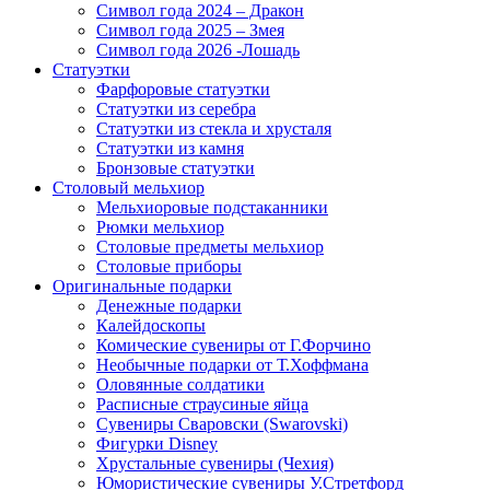
Символ года 2024 – Дракон
Символ года 2025 – Змея
Символ года 2026 -Лошадь
Статуэтки
Фарфоровые статуэтки
Статуэтки из серебра
Статуэтки из стекла и хрусталя
Статуэтки из камня
Бронзовые статуэтки
Столовый мельхиор
Мельхиоровые подстаканники
Рюмки мельхиор
Столовые предметы мельхиор
Столовые приборы
Оригинальные подарки
Денежные подарки
Калейдоскопы
Комические сувениры от Г.Форчино
Необычные подарки от Т.Хоффмана
Оловянные солдатики
Расписные страусиные яйца
Сувениры Сваровски (Swarovski)
Фигурки Disney
Хрустальные сувениры (Чехия)
Юмористические сувениры У.Стретфорд