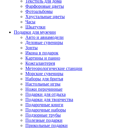
Текстиль для дома
Фарфоровые цветы
Фотоальбомы
Хрустальные цветы
Часы
Шкатулки
Подарки для мужчин
Авто и авиамодели
Деловые сувениры
Зонты
Икона в подарок
Картины и панно
Кожгалантерея
Метеорологические станции
Морские сувениры
Наборы для бритья
Настольные игры
Ножи перочинные
Подарки для отдыха
Подарки для творчества
Подарочные книги
Подарочные наборы
Подзорные трубы
Полезные подарки
Прикольные подарки