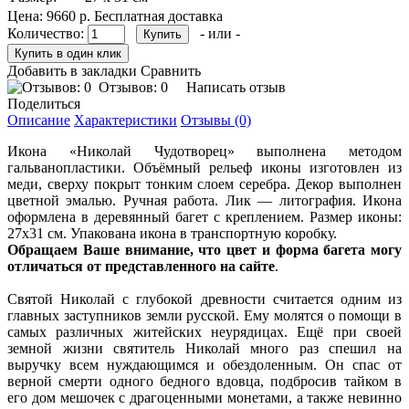
Цена:
9660 р.
Бесплатная доставка
Количество:
- или -
Добавить в закладки
Сравнить
Отзывов: 0
Написать отзыв
Поделиться
Описание
Характеристики
Отзывы (0)
Икона «Николай Чудотворец» выполнена методом
гальванопластики. Объёмный рельеф иконы изготовлен из
меди, сверху покрыт тонким слоем серебра. Декор выполнен
цветной эмалью. Ручная работа. Лик — литография. Икона
оформлена в деревянный багет с креплением. Размер иконы:
27х31 см. Упакована икона в транспортную коробку.
Обращаем Ваше внимание, что цвет и форма багета могу
отличаться от представленного на сайте
.
Святой Николай с глубокой древности считается одним из
главных заступников земли русской. Ему молятся о помощи в
самых различных житейских неурядицах. Ещё при своей
земной жизни святитель Николай много раз спешил на
выручку всем нуждающимся и обездоленным. Он спас от
верной смерти одного бедного вдовца, подбросив тайком в
его дом мешочек с драгоценными монетами, а также невинно