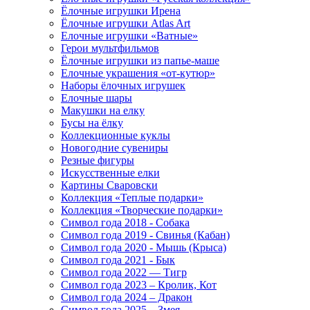
Ёлочные игрушки Ирена
Ёлочные игрушки Atlas Art
Елочные игрушки «Ватные»
Герои мультфильмов
Ёлочные игрушки из папье-маше
Елочные украшения «от-кутюр»
Наборы ёлочных игрушек
Елочные шары
Макушки на елку
Бусы на ёлку
Коллекционные куклы
Новогодние сувениры
Резные фигуры
Искусственные елки
Картины Сваровски
Коллекция «Теплые подарки»
Коллекция «Творческие подарки»
Символ года 2018 - Собака
Символ года 2019 - Свинья (Кабан)
Символ года 2020 - Мышь (Крыса)
Символ года 2021 - Бык
Символ года 2022 — Тигр
Символ года 2023 – Кролик, Кот
Символ года 2024 – Дракон
Символ года 2025 – Змея