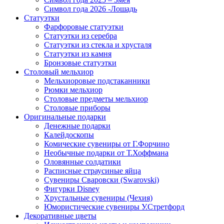
Символ года 2026 -Лошадь
Статуэтки
Фарфоровые статуэтки
Статуэтки из серебра
Статуэтки из стекла и хрусталя
Статуэтки из камня
Бронзовые статуэтки
Столовый мельхиор
Мельхиоровые подстаканники
Рюмки мельхиор
Столовые предметы мельхиор
Столовые приборы
Оригинальные подарки
Денежные подарки
Калейдоскопы
Комические сувениры от Г.Форчино
Необычные подарки от Т.Хоффмана
Оловянные солдатики
Расписные страусиные яйца
Сувениры Сваровски (Swarovski)
Фигурки Disney
Хрустальные сувениры (Чехия)
Юмористические сувениры У.Стретфорд
Декоративные цветы