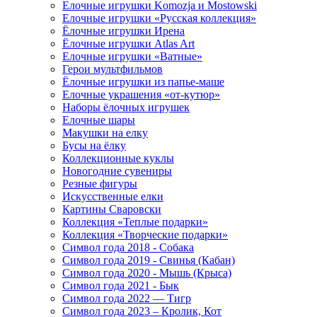
Елочные игрушки Komozja и Mostowski
Елочные игрушки «Русская коллекция»
Ёлочные игрушки Ирена
Ёлочные игрушки Atlas Art
Елочные игрушки «Ватные»
Герои мультфильмов
Ёлочные игрушки из папье-маше
Елочные украшения «от-кутюр»
Наборы ёлочных игрушек
Елочные шары
Макушки на елку
Бусы на ёлку
Коллекционные куклы
Новогодние сувениры
Резные фигуры
Искусственные елки
Картины Сваровски
Коллекция «Теплые подарки»
Коллекция «Творческие подарки»
Символ года 2018 - Собака
Символ года 2019 - Свинья (Кабан)
Символ года 2020 - Мышь (Крыса)
Символ года 2021 - Бык
Символ года 2022 — Тигр
Символ года 2023 – Кролик, Кот