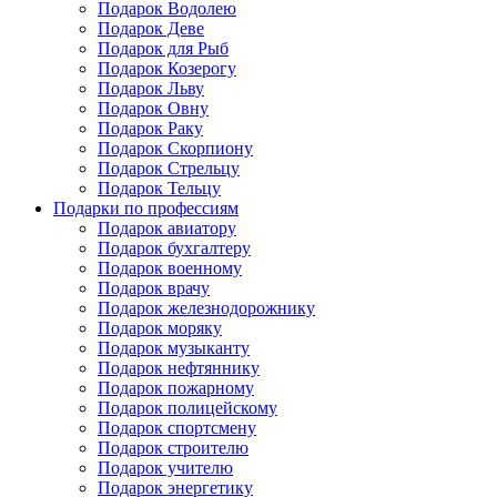
Подарок Водолею
Подарок Деве
Подарок для Рыб
Подарок Козерогу
Подарок Льву
Подарок Овну
Подарок Раку
Подарок Скорпиону
Подарок Стрельцу
Подарок Тельцу
Подарки по профессиям
Подарок авиатору
Подарок бухгалтеру
Подарок военному
Подарок врачу
Подарок железнодорожнику
Подарок моряку
Подарок музыканту
Подарок нефтяннику
Подарок пожарному
Подарок полицейскому
Подарок спортсмену
Подарок строителю
Подарок учителю
Подарок энергетику