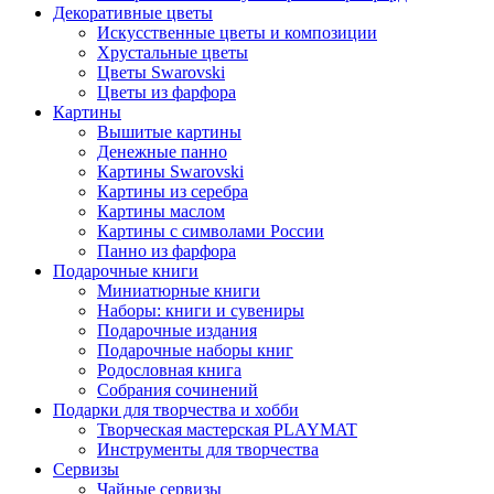
Декоративные цветы
Искусственные цветы и композиции
Хрустальные цветы
Цветы Swarovski
Цветы из фарфора
Картины
Вышитые картины
Денежные панно
Картины Swarovski
Картины из серебра
Картины маслом
Картины с символами России
Панно из фарфора
Подарочные книги
Миниатюрные книги
Наборы: книги и сувениры
Подарочные издания
Подарочные наборы книг
Родословная книга
Собрания сочинений
Подарки для творчества и хобби
Творческая мастерская PLAYMAT
Инструменты для творчества
Cервизы
Чайные сервизы