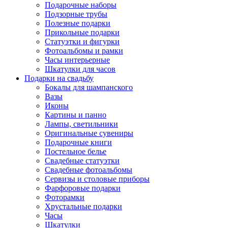
Подарочные наборы
Подзорные трубы
Полезные подарки
Прикольные подарки
Статуэтки и фигурки
Фотоальбомы и рамки
Часы интерьерные
Шкатулки для часов
Подарки на свадьбу
Бокалы для шампанского
Вазы
Иконы
Картины и панно
Лампы, светильники
Оригинальные сувениры
Подарочные книги
Постельное белье
Свадебные статуэтки
Свадебные фотоальбомы
Сервизы и столовые приборы
Фарфоровые подарки
Фоторамки
Хрустальные подарки
Часы
Шкатулки