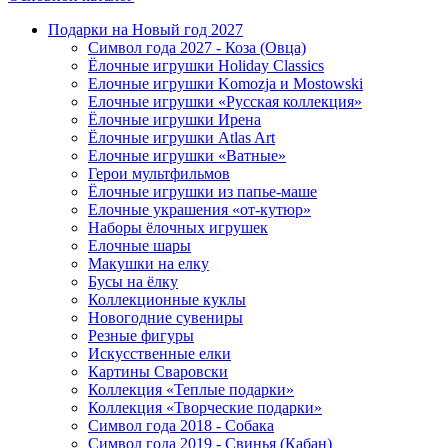
Подарки на Новый год 2027
Символ года 2027 - Коза (Овца)
Ёлочные игрушки Holiday Classics
Елочные игрушки Komozja и Mostowski
Елочные игрушки «Русская коллекция»
Ёлочные игрушки Ирена
Ёлочные игрушки Atlas Art
Елочные игрушки «Ватные»
Герои мультфильмов
Ёлочные игрушки из папье-маше
Елочные украшения «от-кутюр»
Наборы ёлочных игрушек
Елочные шары
Макушки на елку
Бусы на ёлку
Коллекционные куклы
Новогодние сувениры
Резные фигуры
Искусственные елки
Картины Сваровски
Коллекция «Теплые подарки»
Коллекция «Творческие подарки»
Символ года 2018 - Собака
Символ года 2019 - Свинья (Кабан)