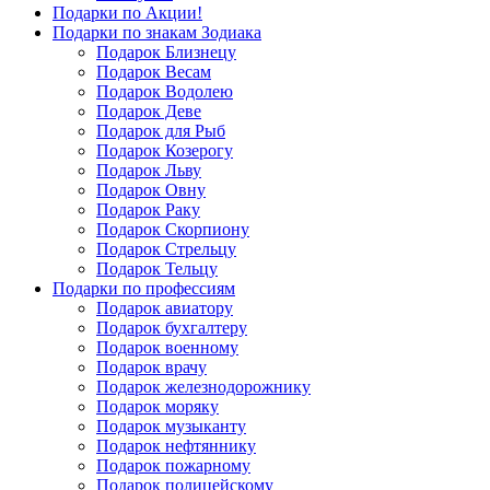
Подарки по Акции!
Подарки по знакам Зодиака
Подарок Близнецу
Подарок Весам
Подарок Водолею
Подарок Деве
Подарок для Рыб
Подарок Козерогу
Подарок Льву
Подарок Овну
Подарок Раку
Подарок Скорпиону
Подарок Стрельцу
Подарок Тельцу
Подарки по профессиям
Подарок авиатору
Подарок бухгалтеру
Подарок военному
Подарок врачу
Подарок железнодорожнику
Подарок моряку
Подарок музыканту
Подарок нефтяннику
Подарок пожарному
Подарок полицейскому