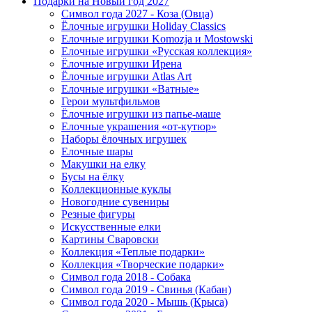
Подарки на Новый год 2027
Символ года 2027 - Коза (Овца)
Ёлочные игрушки Holiday Classics
Елочные игрушки Komozja и Mostowski
Елочные игрушки «Русская коллекция»
Ёлочные игрушки Ирена
Ёлочные игрушки Atlas Art
Елочные игрушки «Ватные»
Герои мультфильмов
Ёлочные игрушки из папье-маше
Елочные украшения «от-кутюр»
Наборы ёлочных игрушек
Елочные шары
Макушки на елку
Бусы на ёлку
Коллекционные куклы
Новогодние сувениры
Резные фигуры
Искусственные елки
Картины Сваровски
Коллекция «Теплые подарки»
Коллекция «Творческие подарки»
Символ года 2018 - Собака
Символ года 2019 - Свинья (Кабан)
Символ года 2020 - Мышь (Крыса)