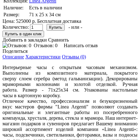
Коллекция:
Linea Argenti
Наличие:
Есть в наличии
Размер:
71 х 25 х 34 см
Цена:
525000 р.
Бесплатная доставка
Количество:
- или -
Добавить в закладки
Сравнить
Отзывов: 0
Написать отзыв
Поделиться
Описание
Характеристики
Отзывы (0)
Интерьерные часы с открытым часовым механизмом.
Выполнены из композитного материала, покрытого
сверху слоем серебра (метод гальванизации). Декорированы
мраморными колоннами и золотой отделкой. Ручная
работа. Размер - 71х25х34 см. Упакованы настольные
часы в картонную коробку.
Отличное качество, профессионализм и безукоризненный
вкус мастеров фирмы "Linea Argenti" позволяют создавать
оригинальные и элегантные работы из посеребренного
компаунда, хрусталя, дерева, стекла и мрамора. Наш интернет-
магазин подарков и сувениров предлагает Вашему вниманию
широкий ассортимент изделий компании «Linea Argenti»:
часы, подсвечники, светильники, фоторамки, вазы и подносы