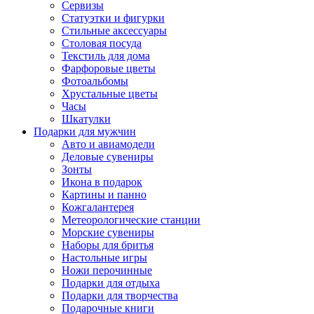
Сервизы
Статуэтки и фигурки
Стильные аксессуары
Столовая посуда
Текстиль для дома
Фарфоровые цветы
Фотоальбомы
Хрустальные цветы
Часы
Шкатулки
Подарки для мужчин
Авто и авиамодели
Деловые сувениры
Зонты
Икона в подарок
Картины и панно
Кожгалантерея
Метеорологические станции
Морские сувениры
Наборы для бритья
Настольные игры
Ножи перочинные
Подарки для отдыха
Подарки для творчества
Подарочные книги