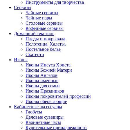
Инструменты для творчества
Cервизы
Чайные сервизы
Чайные пары
Столовые сервизы
Кофейные сервизы
Домашний текстиль
Пледы и покрывала
Полотенца. Халаты.
Постельное белье
Скатерти
Иконы
Иконы Иисуса Христа
Иконы Божией Матери
Иконы Ангелов
Иконы именные
Иконы для семьи
Иконы Праздников
Иконы покровителей профессий
Иконы оберегающие
Кабинетные аксессуары
Глобусы
Деловые сувениры
Кабинетные часы
Курительные принадлежности