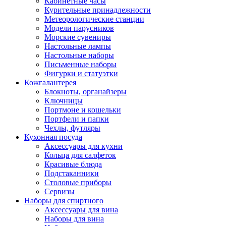
Кабинетные часы
Курительные принадлежности
Метеорологические станции
Модели парусников
Морские сувениры
Настольные лампы
Настольные наборы
Письменные наборы
Фигурки и статуэтки
Кожгалантерея
Блокноты, органайзеры
Ключницы
Портмоне и кошельки
Портфели и папки
Чехлы, футляры
Кухонная посуда
Аксессуары для кухни
Кольца для салфеток
Красивые блюда
Подстаканники
Столовые приборы
Cервизы
Наборы для спиртного
Аксессуары для вина
Наборы для вина