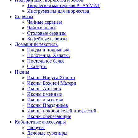
Творческая мастерская PLAYMAT
Инструменты для творчества
Cервизы
Чайные сервизы
Чайные пары
Столовые сервизы
Кофейные сервизы
Домашний текстиль
Пледы и покрывала
Полотенца. Халаты.
Постельное белье
Скатерти
Иконы
Иконы Иисуса Христа
Иконы Божией Матери
Иконы Ангелов
Иконы именные
Иконы для семьи
Иконы Праздников
Иконы покровителей профессий
Иконы оберегающие
Кабинетные аксессуары
Глобусы
Деловые сувениры