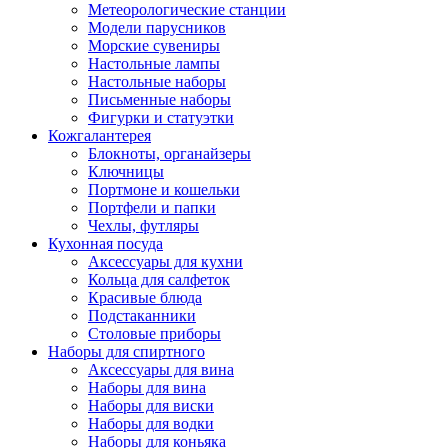
Метеорологические станции
Модели парусников
Морские сувениры
Настольные лампы
Настольные наборы
Письменные наборы
Фигурки и статуэтки
Кожгалантерея
Блокноты, органайзеры
Ключницы
Портмоне и кошельки
Портфели и папки
Чехлы, футляры
Кухонная посуда
Аксессуары для кухни
Кольца для салфеток
Красивые блюда
Подстаканники
Столовые приборы
Наборы для спиртного
Аксессуары для вина
Наборы для вина
Наборы для виски
Наборы для водки
Наборы для коньяка