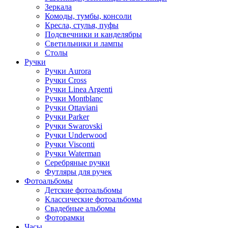
Зеркала
Комоды, тумбы, консоли
Кресла, стулья, пуфы
Подсвечники и канделябры
Светильники и лампы
Столы
Ручки
Ручки Aurora
Ручки Cross
Ручки Linea Argenti
Ручки Montblanc
Ручки Ottaviani
Ручки Parker
Ручки Swarovski
Ручки Underwood
Ручки Visconti
Ручки Waterman
Серебряные ручки
Футляры для ручек
Фотоальбомы
Детские фотоальбомы
Классические фотоальбомы
Свадебные альбомы
Фоторамки
Часы