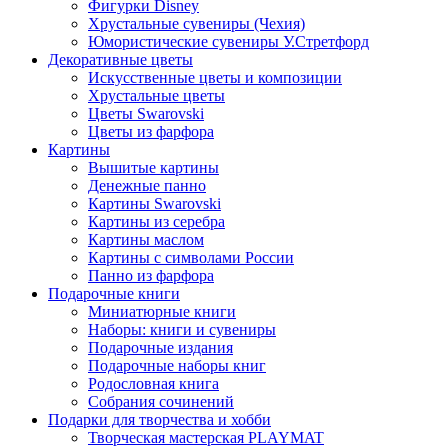
Фигурки Disney
Хрустальные сувениры (Чехия)
Юмористические сувениры У.Стретфорд
Декоративные цветы
Искусственные цветы и композиции
Хрустальные цветы
Цветы Swarovski
Цветы из фарфора
Картины
Вышитые картины
Денежные панно
Картины Swarovski
Картины из серебра
Картины маслом
Картины с символами России
Панно из фарфора
Подарочные книги
Миниатюрные книги
Наборы: книги и сувениры
Подарочные издания
Подарочные наборы книг
Родословная книга
Собрания сочинений
Подарки для творчества и хобби
Творческая мастерская PLAYMAT