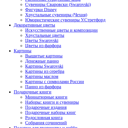
Сувениры Сваровски (Swarovski)
Фигурки Disney
Хрустальные сувениры (Чехия)
Юмористические сувениры У.Стретфорд
Декоративные цветы
Искусственные цветы и композиции
Хрустальные цветы
Цветы Swarovski
Цветы из фарфора
Картины
Вышитые картины
Денежные панно
Картины Swarovski
Картины из серебра
Картины маслом
Картины с символами России
Панно из фарфора
Подарочные книги
Миниатюрные книги
Наборы: книги и сувениры
Подарочные издания
Подарочные наборы книг
Родословная книга
Собрания сочинений
Подарки для творчества и хобби