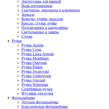
Аксессуары для ванной
Вазы интерьерные
Газетницы, зонтницы и ключницы
Зеркала
Комоды, тумбы, консоли
Кресла, стулья, пуфы
Подсвечники и канделябры
Светильники и лампы
Столы
Ручки
Ручки Aurora
Ручки Cross
Ручки Linea Argenti
Ручки Montblanc
Ручки Ottaviani
Ручки Parker
Ручки Swarovski
Ручки Underwood
Ручки Visconti
Ручки Waterman
Серебряные ручки
Футляры для ручек
Фотоальбомы
Детские фотоальбомы
Классические фотоальбомы