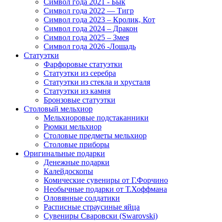
Символ года 2021 - Бык
Символ года 2022 — Тигр
Символ года 2023 – Кролик, Кот
Символ года 2024 – Дракон
Символ года 2025 – Змея
Символ года 2026 -Лошадь
Статуэтки
Фарфоровые статуэтки
Статуэтки из серебра
Статуэтки из стекла и хрусталя
Статуэтки из камня
Бронзовые статуэтки
Столовый мельхиор
Мельхиоровые подстаканники
Рюмки мельхиор
Столовые предметы мельхиор
Столовые приборы
Оригинальные подарки
Денежные подарки
Калейдоскопы
Комические сувениры от Г.Форчино
Необычные подарки от Т.Хоффмана
Оловянные солдатики
Расписные страусиные яйца
Сувениры Сваровски (Swarovski)