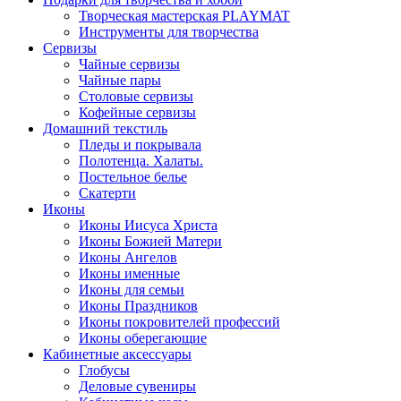
Творческая мастерская PLAYMAT
Инструменты для творчества
Cервизы
Чайные сервизы
Чайные пары
Столовые сервизы
Кофейные сервизы
Домашний текстиль
Пледы и покрывала
Полотенца. Халаты.
Постельное белье
Скатерти
Иконы
Иконы Иисуса Христа
Иконы Божией Матери
Иконы Ангелов
Иконы именные
Иконы для семьи
Иконы Праздников
Иконы покровителей профессий
Иконы оберегающие
Кабинетные аксессуары
Глобусы
Деловые сувениры