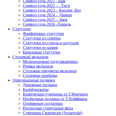
Символ года 2021 - Бык
Символ года 2022 — Тигр
Символ года 2023 – Кролик, Кот
Символ года 2024 – Дракон
Символ года 2025 – Змея
Символ года 2026 -Лошадь
Статуэтки
Фарфоровые статуэтки
Статуэтки из серебра
Статуэтки из стекла и хрусталя
Статуэтки из камня
Бронзовые статуэтки
Столовый мельхиор
Мельхиоровые подстаканники
Рюмки мельхиор
Столовые предметы мельхиор
Столовые приборы
Оригинальные подарки
Денежные подарки
Калейдоскопы
Комические сувениры от Г.Форчино
Необычные подарки от Т.Хоффмана
Оловянные солдатики
Расписные страусиные яйца
Сувениры Сваровски (Swarovski)