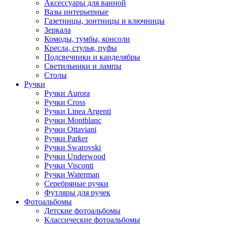
Аксессуары для ванной
Вазы интерьерные
Газетницы, зонтницы и ключницы
Зеркала
Комоды, тумбы, консоли
Кресла, стулья, пуфы
Подсвечники и канделябры
Светильники и лампы
Столы
Ручки
Ручки Aurora
Ручки Cross
Ручки Linea Argenti
Ручки Montblanc
Ручки Ottaviani
Ручки Parker
Ручки Swarovski
Ручки Underwood
Ручки Visconti
Ручки Waterman
Серебряные ручки
Футляры для ручек
Фотоальбомы
Детские фотоальбомы
Классические фотоальбомы