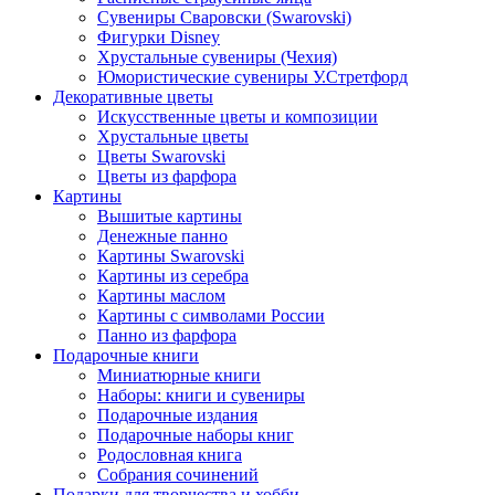
Сувениры Сваровски (Swarovski)
Фигурки Disney
Хрустальные сувениры (Чехия)
Юмористические сувениры У.Стретфорд
Декоративные цветы
Искусственные цветы и композиции
Хрустальные цветы
Цветы Swarovski
Цветы из фарфора
Картины
Вышитые картины
Денежные панно
Картины Swarovski
Картины из серебра
Картины маслом
Картины с символами России
Панно из фарфора
Подарочные книги
Миниатюрные книги
Наборы: книги и сувениры
Подарочные издания
Подарочные наборы книг
Родословная книга
Собрания сочинений
Подарки для творчества и хобби