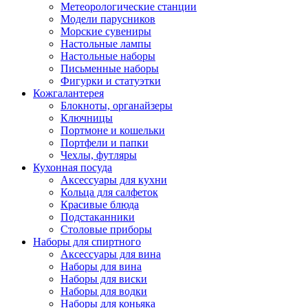
Метеорологические станции
Модели парусников
Морские сувениры
Настольные лампы
Настольные наборы
Письменные наборы
Фигурки и статуэтки
Кожгалантерея
Блокноты, органайзеры
Ключницы
Портмоне и кошельки
Портфели и папки
Чехлы, футляры
Кухонная посуда
Аксессуары для кухни
Кольца для салфеток
Красивые блюда
Подстаканники
Столовые приборы
Наборы для спиртного
Аксессуары для вина
Наборы для вина
Наборы для виски
Наборы для водки
Наборы для коньяка