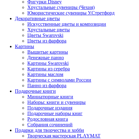
Фигурки Disney
Хрустальные сувениры (Чехия)
Юмористические сувениры У.Стретфорд
Декоративные цветы
Искусственные цветы и композиции
Хрустальные цветы
Цветы Swarovski
Цветы из фарфора
Картины
Вышитые картины
Денежные панно
Картины Swarovski
Картины из серебра
Картины маслом
Картины с символами России
Панно из фарфора
Подарочные книги
Миниатюрные книги
Наборы: книги и сувениры
Подарочные издания
Подарочные наборы книг
Родословная книга
Собрания сочинений
Подарки для творчества и хобби
Творческая мастерская PLAYMAT