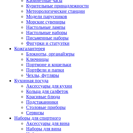
Кабинетные часы
Курительные принадлежности
Метеорологические станции
Модели парусников
Морские сувениры
Настольные лампы
Настольные наборы
Письменные наборы
Фигурки и статуэтки
Кожгалантерея
Блокноты, органайзеры
Ключницы
Портмоне и кошельки
Портфели и папки
Чехлы, футляры
Кухонная посуда
Аксессуары для кухни
Кольца для салфеток
Красивые блюда
Подстаканники
Столовые приборы
Cервизы
Наборы для спиртного
Аксессуары для вина
Наборы для вина