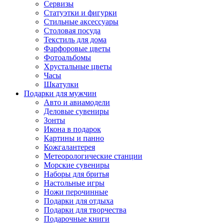
Сервизы
Статуэтки и фигурки
Стильные аксессуары
Столовая посуда
Текстиль для дома
Фарфоровые цветы
Фотоальбомы
Хрустальные цветы
Часы
Шкатулки
Подарки для мужчин
Авто и авиамодели
Деловые сувениры
Зонты
Икона в подарок
Картины и панно
Кожгалантерея
Метеорологические станции
Морские сувениры
Наборы для бритья
Настольные игры
Ножи перочинные
Подарки для отдыха
Подарки для творчества
Подарочные книги