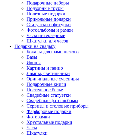
Подарочные наборы
Подзорные трубы
Полезные подарки
Прикольные подарки
Статуэтки и фигурки
Фотоальбомы и рамки
Часы интерьерные
Шкатулки для часов
Подарки на свадьбу
Бокалы для шампанского
Вазы
Иконы
Картины и панно
Лампы, светильники
Оригинальные сувениры
Подарочные книги
Постельное белье
Свадебные статуэтки
Свадебные фотоальбомы
Сервизы и столовые приборы
Фарфоровые подарки
Фоторамки
Хрустальные подарки
Часы
Шкатулки