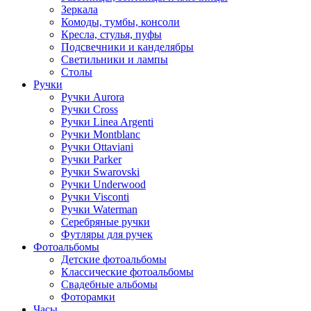
Зеркала
Комоды, тумбы, консоли
Кресла, стулья, пуфы
Подсвечники и канделябры
Светильники и лампы
Столы
Ручки
Ручки Aurora
Ручки Cross
Ручки Linea Argenti
Ручки Montblanc
Ручки Ottaviani
Ручки Parker
Ручки Swarovski
Ручки Underwood
Ручки Visconti
Ручки Waterman
Серебряные ручки
Футляры для ручек
Фотоальбомы
Детские фотоальбомы
Классические фотоальбомы
Свадебные альбомы
Фоторамки
Часы