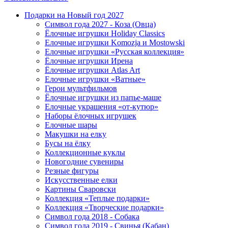
Подарки на Новый год 2027
Символ года 2027 - Коза (Овца)
Ёлочные игрушки Holiday Classics
Елочные игрушки Komozja и Mostowski
Елочные игрушки «Русская коллекция»
Ёлочные игрушки Ирена
Ёлочные игрушки Atlas Art
Елочные игрушки «Ватные»
Герои мультфильмов
Ёлочные игрушки из папье-маше
Елочные украшения «от-кутюр»
Наборы ёлочных игрушек
Елочные шары
Макушки на елку
Бусы на ёлку
Коллекционные куклы
Новогодние сувениры
Резные фигуры
Искусственные елки
Картины Сваровски
Коллекция «Теплые подарки»
Коллекция «Творческие подарки»
Символ года 2018 - Собака
Символ года 2019 - Свинья (Кабан)