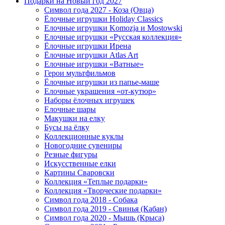
Подарки на Новый год 2027
Символ года 2027 - Коза (Овца)
Ёлочные игрушки Holiday Classics
Елочные игрушки Komozja и Mostowski
Елочные игрушки «Русская коллекция»
Ёлочные игрушки Ирена
Ёлочные игрушки Atlas Art
Елочные игрушки «Ватные»
Герои мультфильмов
Ёлочные игрушки из папье-маше
Елочные украшения «от-кутюр»
Наборы ёлочных игрушек
Елочные шары
Макушки на елку
Бусы на ёлку
Коллекционные куклы
Новогодние сувениры
Резные фигуры
Искусственные елки
Картины Сваровски
Коллекция «Теплые подарки»
Коллекция «Творческие подарки»
Символ года 2018 - Собака
Символ года 2019 - Свинья (Кабан)
Символ года 2020 - Мышь (Крыса)