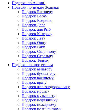
Подарки по Акции!
Подарки по знакам Зодиака
Подарок Близнецу
Подарок Весам
Подарок Водолею
Подарок Деве
Подарок для Рыб
Подарок Козерогу
Подарок Льву
Подарок Овну
Подарок Раку
Подарок Скорпиону
Подарок Стрельцу
Подарок Тельцу
Подарки по профессиям
Подарок авиатору
Подарок бухгалтеру
Подарок военному
Подарок врачу
Подарок железнодорожнику
Подарок моряку
Подарок музыканту
Подарок нефтяннику
Подарок пожарному
Подарок полицейскому