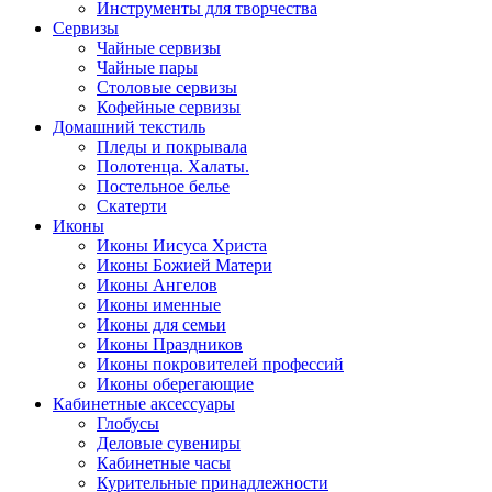
Инструменты для творчества
Cервизы
Чайные сервизы
Чайные пары
Столовые сервизы
Кофейные сервизы
Домашний текстиль
Пледы и покрывала
Полотенца. Халаты.
Постельное белье
Скатерти
Иконы
Иконы Иисуса Христа
Иконы Божией Матери
Иконы Ангелов
Иконы именные
Иконы для семьи
Иконы Праздников
Иконы покровителей профессий
Иконы оберегающие
Кабинетные аксессуары
Глобусы
Деловые сувениры
Кабинетные часы
Курительные принадлежности