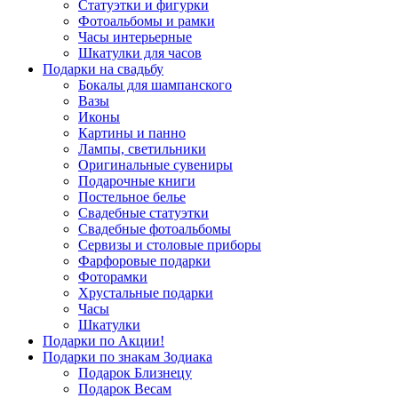
Статуэтки и фигурки
Фотоальбомы и рамки
Часы интерьерные
Шкатулки для часов
Подарки на свадьбу
Бокалы для шампанского
Вазы
Иконы
Картины и панно
Лампы, светильники
Оригинальные сувениры
Подарочные книги
Постельное белье
Свадебные статуэтки
Свадебные фотоальбомы
Сервизы и столовые приборы
Фарфоровые подарки
Фоторамки
Хрустальные подарки
Часы
Шкатулки
Подарки по Акции!
Подарки по знакам Зодиака
Подарок Близнецу
Подарок Весам