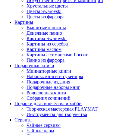
Искусственные цветы и композиции
Хрустальные цветы
Цветы Swarovski
Цветы из фарфора
Картины
Вышитые картины
Денежные панно
Картины Swarovski
Картины из серебра
Картины маслом
Картины с символами России
Панно из фарфора
Подарочные книги
Миниатюрные книги
Наборы: книги и сувениры
Подарочные издания
Подарочные наборы книг
Родословная книга
Собрания сочинений
Подарки для творчества и хобби
Творческая мастерская PLAYMAT
Инструменты для творчества
Cервизы
Чайные сервизы
Чайные пары