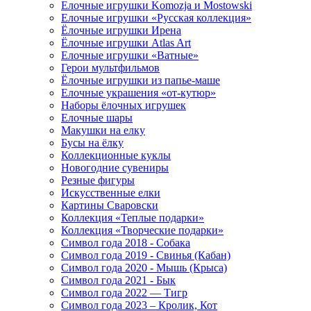
Елочные игрушки Komozja и Mostowski
Елочные игрушки «Русская коллекция»
Ёлочные игрушки Ирена
Ёлочные игрушки Atlas Art
Елочные игрушки «Ватные»
Герои мультфильмов
Ёлочные игрушки из папье-маше
Елочные украшения «от-кутюр»
Наборы ёлочных игрушек
Елочные шары
Макушки на елку
Бусы на ёлку
Коллекционные куклы
Новогодние сувениры
Резные фигуры
Искусственные елки
Картины Сваровски
Коллекция «Теплые подарки»
Коллекция «Творческие подарки»
Символ года 2018 - Собака
Символ года 2019 - Свинья (Кабан)
Символ года 2020 - Мышь (Крыса)
Символ года 2021 - Бык
Символ года 2022 — Тигр
Символ года 2023 – Кролик, Кот