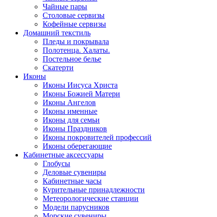
Чайные пары
Столовые сервизы
Кофейные сервизы
Домашний текстиль
Пледы и покрывала
Полотенца. Халаты.
Постельное белье
Скатерти
Иконы
Иконы Иисуса Христа
Иконы Божией Матери
Иконы Ангелов
Иконы именные
Иконы для семьи
Иконы Праздников
Иконы покровителей профессий
Иконы оберегающие
Кабинетные аксессуары
Глобусы
Деловые сувениры
Кабинетные часы
Курительные принадлежности
Метеорологические станции
Модели парусников
Морские сувениры