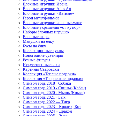
Ёлочные игрушки Ирена
Ёлочные игрушки Atlas Art
Елочные игрушки «Ватные»
Герои мультфильмов
Ёлочные игрушки из папье-маше
Елочные украшения «от-кутюр»
Наборы ёлочных игрушек
Елочные шары
Макушки на елку
Бусы на ёлку
Коллекционные куклы
Новогодние сувениры
Резные фигуры
Искусственные елки
Картины Сваровски
Коллекция «Теплые подарки»
Коллекция «Творческие подарки»
Символ года 2018 - Собака
Символ года 2019 - Свинья (Кабан)
Символ года 2020 - Мышь (Крыса)
Символ года 2021 - Бык
Символ года 2022 — Тигр
Символ года 2023 – Кролик, Кот
Символ года 2024 – Дракон
Символ года 2025 – Змея