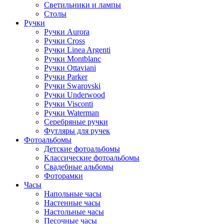
Светильники и лампы
Столы
Ручки
Ручки Aurora
Ручки Cross
Ручки Linea Argenti
Ручки Montblanc
Ручки Ottaviani
Ручки Parker
Ручки Swarovski
Ручки Underwood
Ручки Visconti
Ручки Waterman
Серебряные ручки
Футляры для ручек
Фотоальбомы
Детские фотоальбомы
Классические фотоальбомы
Свадебные альбомы
Фоторамки
Часы
Напольные часы
Настенные часы
Настольные часы
Песочные часы