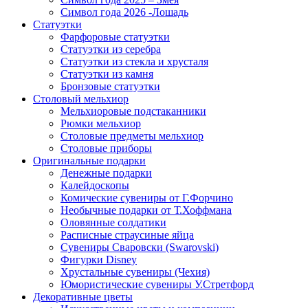
Символ года 2026 -Лошадь
Статуэтки
Фарфоровые статуэтки
Статуэтки из серебра
Статуэтки из стекла и хрусталя
Статуэтки из камня
Бронзовые статуэтки
Столовый мельхиор
Мельхиоровые подстаканники
Рюмки мельхиор
Столовые предметы мельхиор
Столовые приборы
Оригинальные подарки
Денежные подарки
Калейдоскопы
Комические сувениры от Г.Форчино
Необычные подарки от Т.Хоффмана
Оловянные солдатики
Расписные страусиные яйца
Сувениры Сваровски (Swarovski)
Фигурки Disney
Хрустальные сувениры (Чехия)
Юмористические сувениры У.Стретфорд
Декоративные цветы