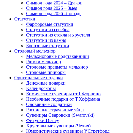
Символ года 2024 – Дракон
Символ года 2025 – Змея
Символ года 2026 -Лошадь
Статуэтки
Фарфоровые статуэтки
Статуэтки из серебра
Статуэтки из стекла и хрусталя
Статуэтки из камня
Бронзовые статуэтки
Столовый мельхиор
Мельхиоровые подстаканники
Рюмки мельхиор
Столовые предметы мельхиор
Столовые приборы
Оригинальные подарки
Денежные подарки
Калейдоскопы
Комические сувениры от Г.Форчино
Необычные подарки от Т.Хоффмана
Оловянные солдатики
Расписные страусиные яйца
Сувениры Сваровски (Swarovski)
Фигурки Disney
Хрустальные сувениры (Чехия)
Юмористические сувениры У.Стретфорд