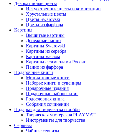
Декоративные цветы
Искусственные цветы и композиции
Хрустальные цветы
Цветы Swarovski
Цветы из фарфора
Картины
Вышитые картины
Денежные панно
Картины Swarovski
Картины из серебра
Картины маслом
Картины с символами России
Панно из фарфора
Подарочные книги
Миниатюрные книги
Наборы: книги и сувениры
Подарочные издания
Подарочные наборы книг
Родословная книга
Собрания сочинений
Подарки для творчества и хобби
Творческая мастерская PLAYMAT
Инструменты для творчества
Cервизы
Чайные сервизы