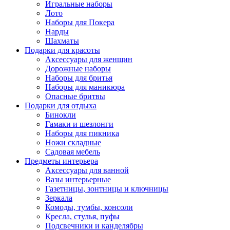
Игральные наборы
Лото
Наборы для Покера
Нарды
Шахматы
Подарки для красоты
Аксессуары для женщин
Дорожные наборы
Наборы для бритья
Наборы для маникюра
Опасные бритвы
Подарки для отдыха
Бинокли
Гамаки и шезлонги
Наборы для пикника
Ножи складные
Садовая мебель
Предметы интерьера
Аксессуары для ванной
Вазы интерьерные
Газетницы, зонтницы и ключницы
Зеркала
Комоды, тумбы, консоли
Кресла, стулья, пуфы
Подсвечники и канделябры