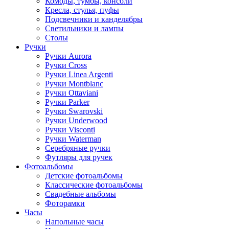
Комоды, тумбы, консоли
Кресла, стулья, пуфы
Подсвечники и канделябры
Светильники и лампы
Столы
Ручки
Ручки Aurora
Ручки Cross
Ручки Linea Argenti
Ручки Montblanc
Ручки Ottaviani
Ручки Parker
Ручки Swarovski
Ручки Underwood
Ручки Visconti
Ручки Waterman
Серебряные ручки
Футляры для ручек
Фотоальбомы
Детские фотоальбомы
Классические фотоальбомы
Свадебные альбомы
Фоторамки
Часы
Напольные часы