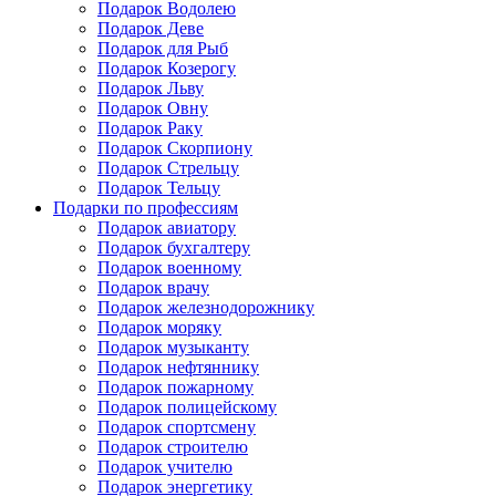
Подарок Водолею
Подарок Деве
Подарок для Рыб
Подарок Козерогу
Подарок Льву
Подарок Овну
Подарок Раку
Подарок Скорпиону
Подарок Стрельцу
Подарок Тельцу
Подарки по профессиям
Подарок авиатору
Подарок бухгалтеру
Подарок военному
Подарок врачу
Подарок железнодорожнику
Подарок моряку
Подарок музыканту
Подарок нефтяннику
Подарок пожарному
Подарок полицейскому
Подарок спортсмену
Подарок строителю
Подарок учителю
Подарок энергетику