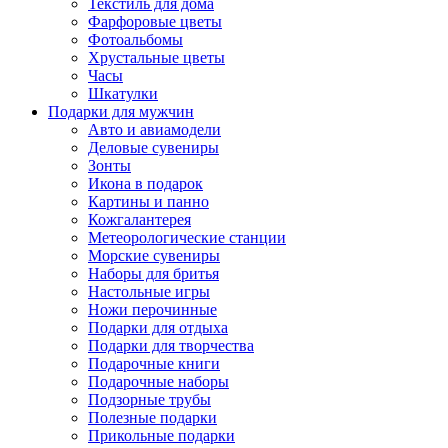
Текстиль для дома
Фарфоровые цветы
Фотоальбомы
Хрустальные цветы
Часы
Шкатулки
Подарки для мужчин
Авто и авиамодели
Деловые сувениры
Зонты
Икона в подарок
Картины и панно
Кожгалантерея
Метеорологические станции
Морские сувениры
Наборы для бритья
Настольные игры
Ножи перочинные
Подарки для отдыха
Подарки для творчества
Подарочные книги
Подарочные наборы
Подзорные трубы
Полезные подарки
Прикольные подарки