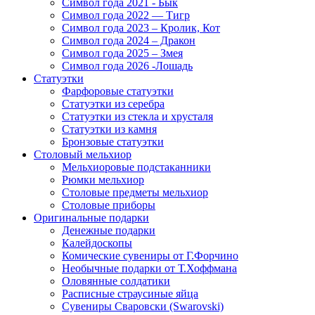
Символ года 2021 - Бык
Символ года 2022 — Тигр
Символ года 2023 – Кролик, Кот
Символ года 2024 – Дракон
Символ года 2025 – Змея
Символ года 2026 -Лошадь
Статуэтки
Фарфоровые статуэтки
Статуэтки из серебра
Статуэтки из стекла и хрусталя
Статуэтки из камня
Бронзовые статуэтки
Столовый мельхиор
Мельхиоровые подстаканники
Рюмки мельхиор
Столовые предметы мельхиор
Столовые приборы
Оригинальные подарки
Денежные подарки
Калейдоскопы
Комические сувениры от Г.Форчино
Необычные подарки от Т.Хоффмана
Оловянные солдатики
Расписные страусиные яйца
Сувениры Сваровски (Swarovski)