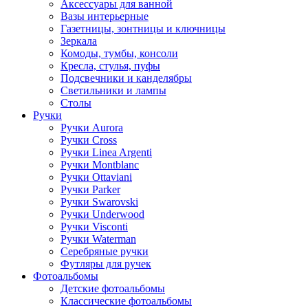
Аксессуары для ванной
Вазы интерьерные
Газетницы, зонтницы и ключницы
Зеркала
Комоды, тумбы, консоли
Кресла, стулья, пуфы
Подсвечники и канделябры
Светильники и лампы
Столы
Ручки
Ручки Aurora
Ручки Cross
Ручки Linea Argenti
Ручки Montblanc
Ручки Ottaviani
Ручки Parker
Ручки Swarovski
Ручки Underwood
Ручки Visconti
Ручки Waterman
Серебряные ручки
Футляры для ручек
Фотоальбомы
Детские фотоальбомы
Классические фотоальбомы