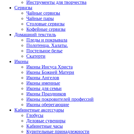
Инструменты для творчества
Cервизы
Чайные сервизы
Чайные пары
Столовые сервизы
Кофейные сервизы
Домашний текстиль
Пледы и покрывала
Полотенца. Халаты.
Постельное белье
Скатерти
Иконы
Иконы Иисуса Христа
Иконы Божией Матери
Иконы Ангелов
Иконы именные
Иконы для семьи
Иконы Праздников
Иконы покровителей профессий
Иконы оберегающие
Кабинетные аксессуары
Глобусы
Деловые сувениры
Кабинетные часы
Курительные принадлежности