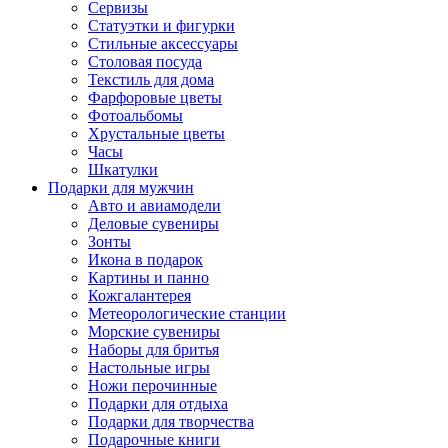
Сервизы
Статуэтки и фигурки
Стильные аксессуары
Столовая посуда
Текстиль для дома
Фарфоровые цветы
Фотоальбомы
Хрустальные цветы
Часы
Шкатулки
Подарки для мужчин
Авто и авиамодели
Деловые сувениры
Зонты
Икона в подарок
Картины и панно
Кожгалантерея
Метеорологические станции
Морские сувениры
Наборы для бритья
Настольные игры
Ножи перочинные
Подарки для отдыха
Подарки для творчества
Подарочные книги