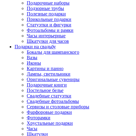
Подарочные наборы
Подзорные трубы
Полезные подарки
Прикольные подарки
Статуэтки и фигурки
Фотоальбомы и рамки
Часы интерьерные
Шкатулки для часов
Подарки на свадьбу
Бокалы для шампанского
Вазы
Иконы
Картины и панно
Лампы, светильники
Оригинальные сувениры
Подарочные книги
Постельное белье
Свадебные статуэтки
Свадебные фотоальбомы
Сервизы и столовые приборы
Фарфоровые подарки
Фоторамки
Хрустальные подарки
Часы
Шкатулки