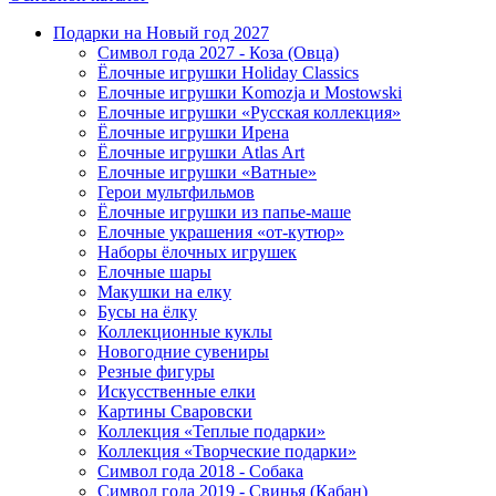
Подарки на Новый год 2027
Символ года 2027 - Коза (Овца)
Ёлочные игрушки Holiday Classics
Елочные игрушки Komozja и Mostowski
Елочные игрушки «Русская коллекция»
Ёлочные игрушки Ирена
Ёлочные игрушки Atlas Art
Елочные игрушки «Ватные»
Герои мультфильмов
Ёлочные игрушки из папье-маше
Елочные украшения «от-кутюр»
Наборы ёлочных игрушек
Елочные шары
Макушки на елку
Бусы на ёлку
Коллекционные куклы
Новогодние сувениры
Резные фигуры
Искусственные елки
Картины Сваровски
Коллекция «Теплые подарки»
Коллекция «Творческие подарки»
Символ года 2018 - Собака
Символ года 2019 - Свинья (Кабан)