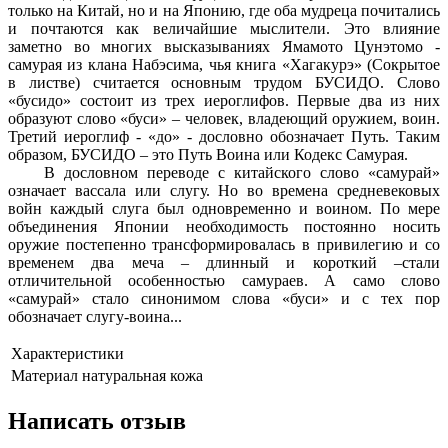
только на Китай, но и на Японию, где оба мудреца почитались
и почтаются как величайшие мыслители. Это влияние
заметно во многих высказываниях Ямамото Цунэтомо -
самурая из клана Набэсима, чья книга «Хагакурэ» (Сокрытое
в листве) считается основным трудом БУСИДО. Слово
«бусидо» состоит из трех иероглифов. Первые два из них
образуют слово «буси» – человек, владеющий оружием, воин.
Третий иероглиф - «до» - дословно обозначает Путь. Таким
образом, БУСИДО – это Путь Воина или Кодекс Самурая.
В дословном переводе с китайского слово «самурай»
означает вассала или слугу. Но во времена средневековых
войн каждый слуга был одновременно и воином. По мере
объединения Японии необходимость постоянно носить
оружие постепенно трансформировалась в привилегию и со
временем два меча – длинный и короткий –стали
отличительной особенностью самураев. А само слово
«самурай» стало синонимом слова «буси» и с тех пор
обозначает слугу-воина...
Характеристики
Материал
натуральная кожа
Написать отзыв