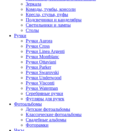
Зеркала
Комоды, тумбы, консоли
Кресла, стулья, пуфы
Подсвечники и канделябры
Светильники и лампы
Столы
Ручки
Ручки Aurora
Ручки Cross
Ручки Linea Argenti
Ручки Montblanc
Ручки Ottaviani
Ручки Parker
Ручки Swarovski
Ручки Underwood
Ручки Visconti
Ручки Waterman
Серебряные ручки
Футляры для ручек
Фотоальбомы
Детские фотоальбомы
Классические фотоальбомы
Свадебные альбомы
Фоторамки
Часы