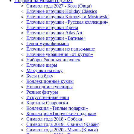
Подарки на Новый год 2027
Символ года 2027 - Коза (Овца)
Ёлочные игрушки Holiday Classics
Елочные игрушки Komozja и Mostowski
Елочные игрушки «Русская коллекция»
Ёлочные игрушки Ирена
Ёлочные игрушки Atlas Art
Елочные игрушки «Ватные»
Герои мультфильмов
Ёлочные игрушки из папье-маше
Елочные украшения «от-кутюр»
Наборы ёлочных игрушек
Елочные шары
Макушки на елку
Бусы на ёлку
Коллекционные куклы
Новогодние сувениры
Резные фигуры
Искусственные елки
Картины Сваровски
Коллекция «Теплые подарки»
Коллекция «Творческие подарки»
Символ года 2018 - Собака
Символ года 2019 - Свинья (Кабан)
Символ года 2020 - Мышь (Крыса)