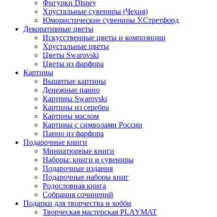
Фигурки Disney
Хрустальные сувениры (Чехия)
Юмористические сувениры У.Стретфорд
Декоративные цветы
Искусственные цветы и композиции
Хрустальные цветы
Цветы Swarovski
Цветы из фарфора
Картины
Вышитые картины
Денежные панно
Картины Swarovski
Картины из серебра
Картины маслом
Картины с символами России
Панно из фарфора
Подарочные книги
Миниатюрные книги
Наборы: книги и сувениры
Подарочные издания
Подарочные наборы книг
Родословная книга
Собрания сочинений
Подарки для творчества и хобби
Творческая мастерская PLAYMAT