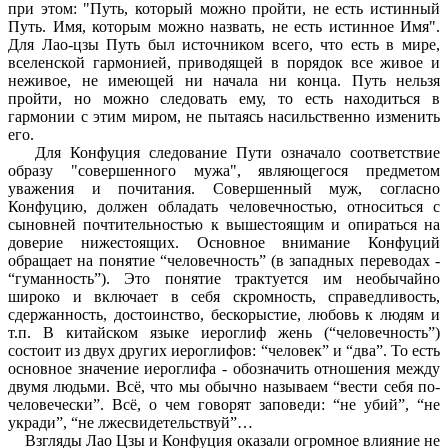
при этом: "Путь, который можно пройти, не есть истинный
Путь. Имя, которым можно назвать, не есть истинное Имя".
Для Лао-цзы Путь был источником всего, что есть в мире,
вселенской гармонией, приводящей в порядок все живое и
неживое, не имеющей ни начала ни конца. Путь нельзя
пройти, но можно следовать ему, то есть находиться в
гармонии с этим миром, не пытаясь насильственно изменить
его.
Для Конфуция следование Пути означало соответствие
образу "совершенного мужа", являющегося предметом
уважения и почитания. Совершенный муж, согласно
Конфуцию, должен обладать человечностью, относиться с
сыновней почтительностью к вышестоящим и опираться на
доверие нижестоящих. Основное внимание Конфуций
обращает на понятие “человечность” (в западных переводах -
“гуманность”). Это понятие трактуется им необычайно
широко и включает в себя скромность, справедливость,
сдержанность, достоинство, бескорыстие, любовь к людям и
т.п. В китайском языке иероглиф жень (“человечность”)
состоит из двух других иероглифов: “человек” и “два”. То есть
основное значение иероглифа - обозначить отношения между
двумя людьми. Всё, что мы обычно называем “вести себя по-
человечески”. Всё, о чем говорят заповеди: “не убий”, “не
укради”, “не лжесвидетельствуй”…
Взгляды Лао Цзы и Конфуция оказали огромное влияние не