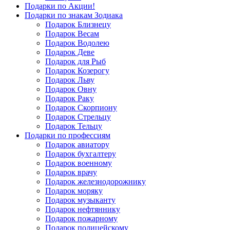
Подарки по Акции!
Подарки по знакам Зодиака
Подарок Близнецу
Подарок Весам
Подарок Водолею
Подарок Деве
Подарок для Рыб
Подарок Козерогу
Подарок Льву
Подарок Овну
Подарок Раку
Подарок Скорпиону
Подарок Стрельцу
Подарок Тельцу
Подарки по профессиям
Подарок авиатору
Подарок бухгалтеру
Подарок военному
Подарок врачу
Подарок железнодорожнику
Подарок моряку
Подарок музыканту
Подарок нефтяннику
Подарок пожарному
Подарок полицейскому