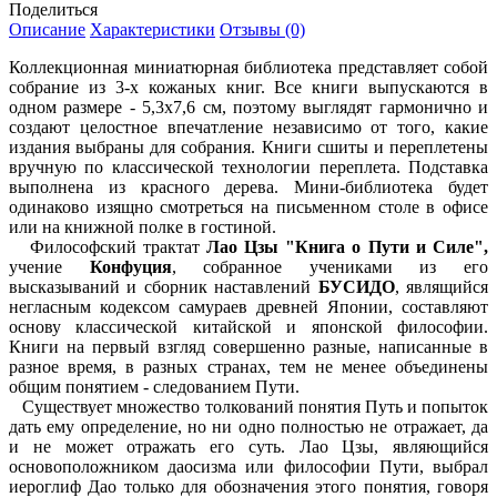
Поделиться
Описание
Характеристики
Отзывы (0)
Коллекционная миниатюрная библиотека представляет собой
собрание из 3-х кожаных книг. Все книги выпускаются в
одном размере - 5,3х7,6 см, поэтому выглядят гармонично и
создают целостное впечатление независимо от того, какие
издания выбраны для собрания. Книги сшиты и переплетены
вручную по классической технологии переплета. Подставка
выполнена из красного дерева. Мини-библиотека будет
одинаково изящно смотреться на письменном столе в офисе
или на книжной полке в гостиной.
Философский трактат
Лао Цзы "Книга о Пути и
Силе",
учение
Конфуция
, собранное учениками из его
высказываний и сборник наставлений
БУСИДО
, являщийся
негласным кодексом самураев древней Японии, составляют
основу классической китайской и японской философии.
Книги на первый взгляд совершенно разные, написанные в
разное время, в разных странах, тем не менее объединены
общим понятием - следованием Пути.
Существует множество толкований понятия Путь и попыток
дать ему определение, но ни одно полностью не отражает, да
и не может отражать его суть. Лао Цзы, являющийся
основоположником даосизма или философии Пути, выбрал
иероглиф Дао только для обозначения этого понятия, говоря