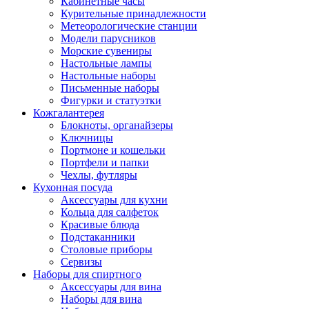
Кабинетные часы
Курительные принадлежности
Метеорологические станции
Модели парусников
Морские сувениры
Настольные лампы
Настольные наборы
Письменные наборы
Фигурки и статуэтки
Кожгалантерея
Блокноты, органайзеры
Ключницы
Портмоне и кошельки
Портфели и папки
Чехлы, футляры
Кухонная посуда
Аксессуары для кухни
Кольца для салфеток
Красивые блюда
Подстаканники
Столовые приборы
Cервизы
Наборы для спиртного
Аксессуары для вина
Наборы для вина