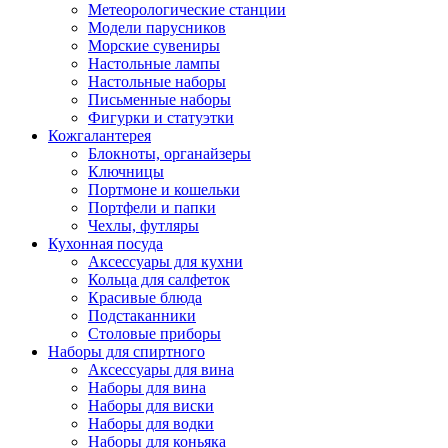
Метеорологические станции
Модели парусников
Морские сувениры
Настольные лампы
Настольные наборы
Письменные наборы
Фигурки и статуэтки
Кожгалантерея
Блокноты, органайзеры
Ключницы
Портмоне и кошельки
Портфели и папки
Чехлы, футляры
Кухонная посуда
Аксессуары для кухни
Кольца для салфеток
Красивые блюда
Подстаканники
Столовые приборы
Наборы для спиртного
Аксессуары для вина
Наборы для вина
Наборы для виски
Наборы для водки
Наборы для коньяка