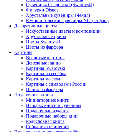
Сувениры Сваровски (Swarovski)
Фигурки Disney
Хрустальные сувениры (Чехия)
Юмористические сувениры У.Стретфорд
Декоративные цветы
Искусственные цветы и композиции
Хрустальные цветы
Цветы Swarovski
Цветы из фарфора
Картины
Вышитые картины
Денежные панно
Картины Swarovski
Картины из серебра
Картины маслом
Картины с символами России
Панно из фарфора
Подарочные книги
Миниатюрные книги
Наборы: книги и сувениры
Подарочные издания
Подарочные наборы книг
Родословная книга
Собрания сочинений
Подарки для творчества и хобби