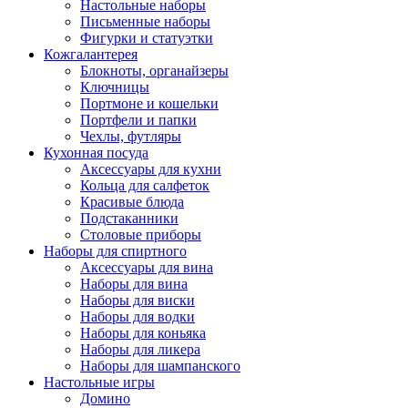
Настольные наборы
Письменные наборы
Фигурки и статуэтки
Кожгалантерея
Блокноты, органайзеры
Ключницы
Портмоне и кошельки
Портфели и папки
Чехлы, футляры
Кухонная посуда
Аксессуары для кухни
Кольца для салфеток
Красивые блюда
Подстаканники
Столовые приборы
Наборы для спиртного
Аксессуары для вина
Наборы для вина
Наборы для виски
Наборы для водки
Наборы для коньяка
Наборы для ликера
Наборы для шампанского
Настольные игры
Домино