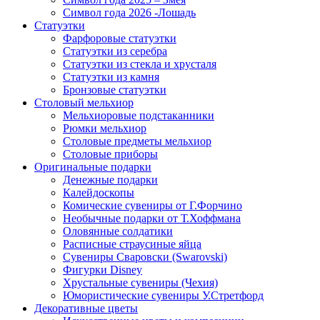
Символ года 2026 -Лошадь
Статуэтки
Фарфоровые статуэтки
Статуэтки из серебра
Статуэтки из стекла и хрусталя
Статуэтки из камня
Бронзовые статуэтки
Столовый мельхиор
Мельхиоровые подстаканники
Рюмки мельхиор
Столовые предметы мельхиор
Столовые приборы
Оригинальные подарки
Денежные подарки
Калейдоскопы
Комические сувениры от Г.Форчино
Необычные подарки от Т.Хоффмана
Оловянные солдатики
Расписные страусиные яйца
Сувениры Сваровски (Swarovski)
Фигурки Disney
Хрустальные сувениры (Чехия)
Юмористические сувениры У.Стретфорд
Декоративные цветы