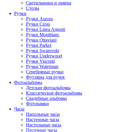
Светильники и лампы
Столы
Ручки
Ручки Aurora
Ручки Cross
Ручки Linea Argenti
Ручки Montblanc
Ручки Ottaviani
Ручки Parker
Ручки Swarovski
Ручки Underwood
Ручки Visconti
Ручки Waterman
Серебряные ручки
Футляры для ручек
Фотоальбомы
Детские фотоальбомы
Классические фотоальбомы
Свадебные альбомы
Фоторамки
Часы
Напольные часы
Настенные часы
Настольные часы
Песочные часы