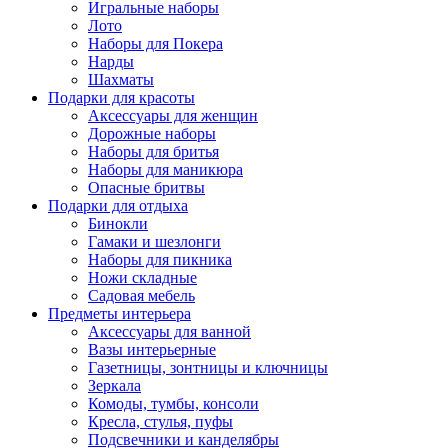
Игральные наборы
Лото
Наборы для Покера
Нарды
Шахматы
Подарки для красоты
Аксессуары для женщин
Дорожные наборы
Наборы для бритья
Наборы для маникюра
Опасные бритвы
Подарки для отдыха
Бинокли
Гамаки и шезлонги
Наборы для пикника
Ножи складные
Садовая мебель
Предметы интерьера
Аксессуары для ванной
Вазы интерьерные
Газетницы, зонтницы и ключницы
Зеркала
Комоды, тумбы, консоли
Кресла, стулья, пуфы
Подсвечники и канделябры