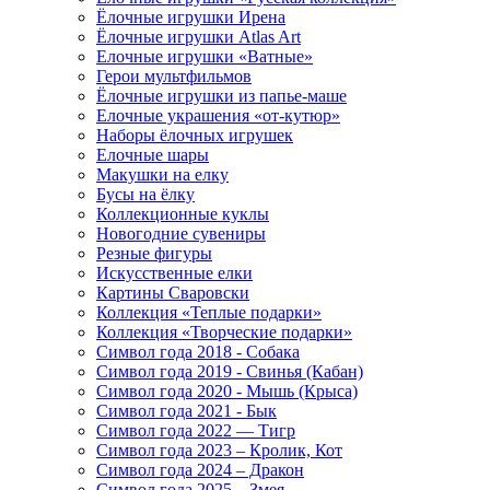
Ёлочные игрушки Ирена
Ёлочные игрушки Atlas Art
Елочные игрушки «Ватные»
Герои мультфильмов
Ёлочные игрушки из папье-маше
Елочные украшения «от-кутюр»
Наборы ёлочных игрушек
Елочные шары
Макушки на елку
Бусы на ёлку
Коллекционные куклы
Новогодние сувениры
Резные фигуры
Искусственные елки
Картины Сваровски
Коллекция «Теплые подарки»
Коллекция «Творческие подарки»
Символ года 2018 - Собака
Символ года 2019 - Свинья (Кабан)
Символ года 2020 - Мышь (Крыса)
Символ года 2021 - Бык
Символ года 2022 — Тигр
Символ года 2023 – Кролик, Кот
Символ года 2024 – Дракон
Символ года 2025 – Змея