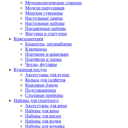
Метеорологические станции
Модели парусников
Морские сувениры
Настольные лампы
Настольные наборы
Письменные наборы
Фигурки и статуэтки
Кожгалантерея
Блокноты, органайзеры
Ключницы
Портмоне и кошельки
Портфели и папки
Чехлы, футляры
Кухонная посуда
Аксессуары для кухни
Кольца для салфеток
Красивые блюда
Подстаканники
Столовые приборы
Наборы для спиртного
Аксессуары для вина
Наборы для вина
Наборы для виски
Наборы для водки
Наборы для коньяка