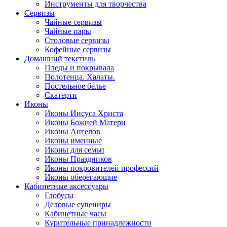
Инструменты для творчества
Cервизы
Чайные сервизы
Чайные пары
Столовые сервизы
Кофейные сервизы
Домашний текстиль
Пледы и покрывала
Полотенца. Халаты.
Постельное белье
Скатерти
Иконы
Иконы Иисуса Христа
Иконы Божией Матери
Иконы Ангелов
Иконы именные
Иконы для семьи
Иконы Праздников
Иконы покровителей профессий
Иконы оберегающие
Кабинетные аксессуары
Глобусы
Деловые сувениры
Кабинетные часы
Курительные принадлежности