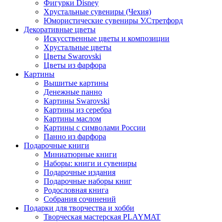
Фигурки Disney
Хрустальные сувениры (Чехия)
Юмористические сувениры У.Стретфорд
Декоративные цветы
Искусственные цветы и композиции
Хрустальные цветы
Цветы Swarovski
Цветы из фарфора
Картины
Вышитые картины
Денежные панно
Картины Swarovski
Картины из серебра
Картины маслом
Картины с символами России
Панно из фарфора
Подарочные книги
Миниатюрные книги
Наборы: книги и сувениры
Подарочные издания
Подарочные наборы книг
Родословная книга
Собрания сочинений
Подарки для творчества и хобби
Творческая мастерская PLAYMAT