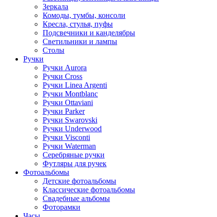
Зеркала
Комоды, тумбы, консоли
Кресла, стулья, пуфы
Подсвечники и канделябры
Светильники и лампы
Столы
Ручки
Ручки Aurora
Ручки Cross
Ручки Linea Argenti
Ручки Montblanc
Ручки Ottaviani
Ручки Parker
Ручки Swarovski
Ручки Underwood
Ручки Visconti
Ручки Waterman
Серебряные ручки
Футляры для ручек
Фотоальбомы
Детские фотоальбомы
Классические фотоальбомы
Свадебные альбомы
Фоторамки
Часы