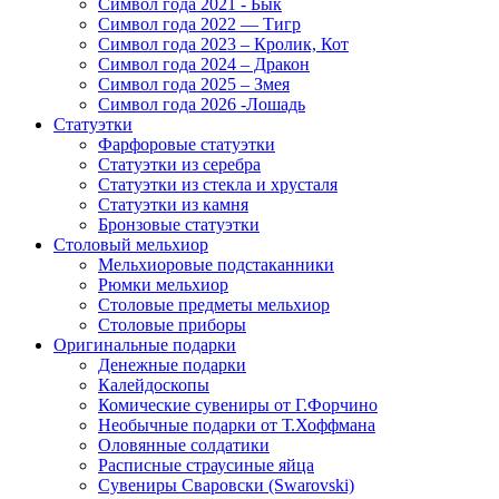
Символ года 2021 - Бык
Символ года 2022 — Тигр
Символ года 2023 – Кролик, Кот
Символ года 2024 – Дракон
Символ года 2025 – Змея
Символ года 2026 -Лошадь
Статуэтки
Фарфоровые статуэтки
Статуэтки из серебра
Статуэтки из стекла и хрусталя
Статуэтки из камня
Бронзовые статуэтки
Столовый мельхиор
Мельхиоровые подстаканники
Рюмки мельхиор
Столовые предметы мельхиор
Столовые приборы
Оригинальные подарки
Денежные подарки
Калейдоскопы
Комические сувениры от Г.Форчино
Необычные подарки от Т.Хоффмана
Оловянные солдатики
Расписные страусиные яйца
Сувениры Сваровски (Swarovski)