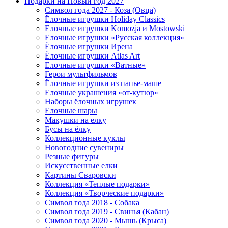
Подарки на Новый год 2027
Символ года 2027 - Коза (Овца)
Ёлочные игрушки Holiday Classics
Елочные игрушки Komozja и Mostowski
Елочные игрушки «Русская коллекция»
Ёлочные игрушки Ирена
Ёлочные игрушки Atlas Art
Елочные игрушки «Ватные»
Герои мультфильмов
Ёлочные игрушки из папье-маше
Елочные украшения «от-кутюр»
Наборы ёлочных игрушек
Елочные шары
Макушки на елку
Бусы на ёлку
Коллекционные куклы
Новогодние сувениры
Резные фигуры
Искусственные елки
Картины Сваровски
Коллекция «Теплые подарки»
Коллекция «Творческие подарки»
Символ года 2018 - Собака
Символ года 2019 - Свинья (Кабан)
Символ года 2020 - Мышь (Крыса)