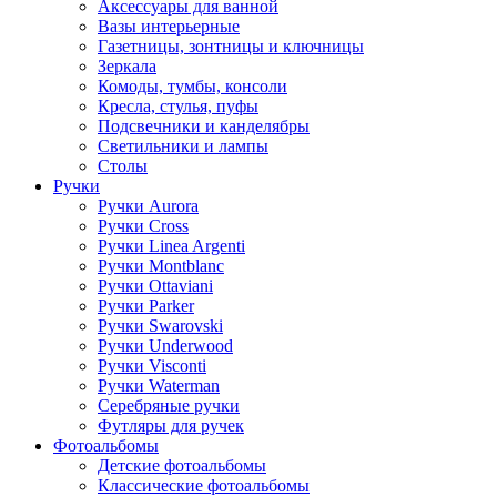
Аксессуары для ванной
Вазы интерьерные
Газетницы, зонтницы и ключницы
Зеркала
Комоды, тумбы, консоли
Кресла, стулья, пуфы
Подсвечники и канделябры
Светильники и лампы
Столы
Ручки
Ручки Aurora
Ручки Cross
Ручки Linea Argenti
Ручки Montblanc
Ручки Ottaviani
Ручки Parker
Ручки Swarovski
Ручки Underwood
Ручки Visconti
Ручки Waterman
Серебряные ручки
Футляры для ручек
Фотоальбомы
Детские фотоальбомы
Классические фотоальбомы