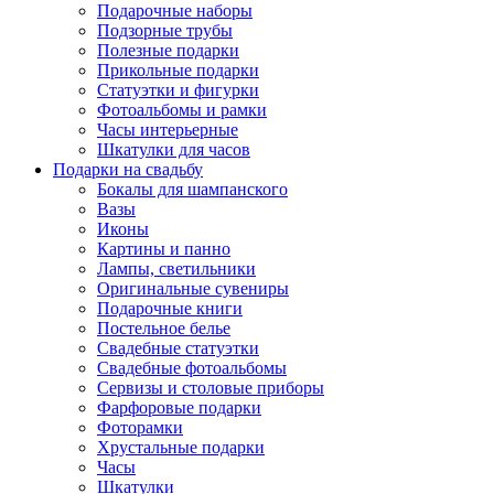
Подарочные наборы
Подзорные трубы
Полезные подарки
Прикольные подарки
Статуэтки и фигурки
Фотоальбомы и рамки
Часы интерьерные
Шкатулки для часов
Подарки на свадьбу
Бокалы для шампанского
Вазы
Иконы
Картины и панно
Лампы, светильники
Оригинальные сувениры
Подарочные книги
Постельное белье
Свадебные статуэтки
Свадебные фотоальбомы
Сервизы и столовые приборы
Фарфоровые подарки
Фоторамки
Хрустальные подарки
Часы
Шкатулки