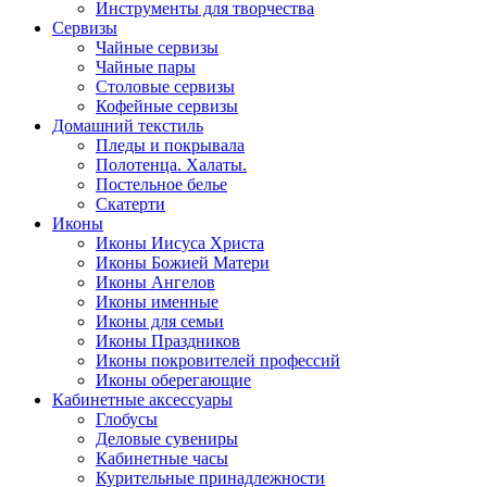
Инструменты для творчества
Cервизы
Чайные сервизы
Чайные пары
Столовые сервизы
Кофейные сервизы
Домашний текстиль
Пледы и покрывала
Полотенца. Халаты.
Постельное белье
Скатерти
Иконы
Иконы Иисуса Христа
Иконы Божией Матери
Иконы Ангелов
Иконы именные
Иконы для семьи
Иконы Праздников
Иконы покровителей профессий
Иконы оберегающие
Кабинетные аксессуары
Глобусы
Деловые сувениры
Кабинетные часы
Курительные принадлежности