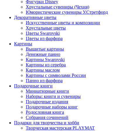
Фигурки Disney
Хрустальные сувениры (Чехия)
Юмористические сувениры У.Стретфорд
Декоративные цветы
Искусственные цветы и композиции
Хрустальные цветы
Цветы Swarovski
Цветы из фарфора
Картины
Вышитые картины
Денежные панно
Картины Swarovski
Картины из серебра
Картины маслом
Картины с символами России
Панно из фарфора
Подарочные книги
Миниатюрные книги
Наборы: книги и сувениры
Подарочные издания
Подарочные наборы книг
Родословная книга
Собрания сочинений
Подарки для творчества и хобби
Творческая мастерская PLAYMAT