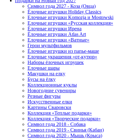
Подарки на Новый год 2027
Символ года 2027 - Коза (Овца)
Ёлочные игрушки Holiday Classics
Елочные игрушки Komozja и Mostowski
Елочные игрушки «Русская коллекция»
Ёлочные игрушки Ирена
Ёлочные игрушки Atlas Art
Елочные игрушки «Ватные»
Герои мультфильмов
Ёлочные игрушки из папье-маше
Елочные украшения «от-кутюр»
Наборы ёлочных игрушек
Елочные шары
Макушки на елку
Бусы на ёлку
Коллекционные куклы
Новогодние сувениры
Резные фигуры
Искусственные елки
Картины Сваровски
Коллекция «Теплые подарки»
Коллекция «Творческие подарки»
Символ года 2018 - Собака
Символ года 2019 - Свинья (Кабан)
Символ года 2020 - Мышь (Крыса)