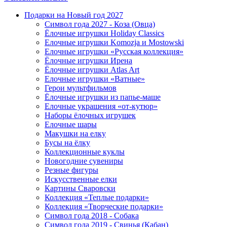
Подарки на Новый год 2027
Символ года 2027 - Коза (Овца)
Ёлочные игрушки Holiday Classics
Елочные игрушки Komozja и Mostowski
Елочные игрушки «Русская коллекция»
Ёлочные игрушки Ирена
Ёлочные игрушки Atlas Art
Елочные игрушки «Ватные»
Герои мультфильмов
Ёлочные игрушки из папье-маше
Елочные украшения «от-кутюр»
Наборы ёлочных игрушек
Елочные шары
Макушки на елку
Бусы на ёлку
Коллекционные куклы
Новогодние сувениры
Резные фигуры
Искусственные елки
Картины Сваровски
Коллекция «Теплые подарки»
Коллекция «Творческие подарки»
Символ года 2018 - Собака
Символ года 2019 - Свинья (Кабан)