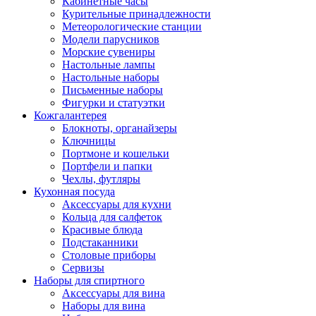
Кабинетные часы
Курительные принадлежности
Метеорологические станции
Модели парусников
Морские сувениры
Настольные лампы
Настольные наборы
Письменные наборы
Фигурки и статуэтки
Кожгалантерея
Блокноты, органайзеры
Ключницы
Портмоне и кошельки
Портфели и папки
Чехлы, футляры
Кухонная посуда
Аксессуары для кухни
Кольца для салфеток
Красивые блюда
Подстаканники
Столовые приборы
Cервизы
Наборы для спиртного
Аксессуары для вина
Наборы для вина