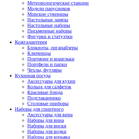
Метеорологические станции
Модели парусников
Морские сувениры
Настольные лампы
Настольные наборы
Письменные наборы
Фигурки и статуэтки
Кожгалантерея
Блокноты, органайзеры
Ключницы
Портмоне и кошельки
Портфели и папки
Чехлы, футляры
Кухонная посуда
Аксессуары для кухни
Кольца для салфеток
Красивые блюда
Подстаканники
Столовые приборы
Наборы для спиртного
Аксессуары для вина
Наборы для вина
Наборы для виски
Наборы для водки
Наборы для коньяка