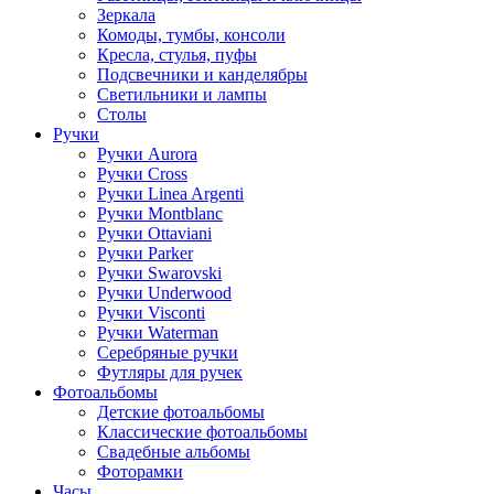
Зеркала
Комоды, тумбы, консоли
Кресла, стулья, пуфы
Подсвечники и канделябры
Светильники и лампы
Столы
Ручки
Ручки Aurora
Ручки Cross
Ручки Linea Argenti
Ручки Montblanc
Ручки Ottaviani
Ручки Parker
Ручки Swarovski
Ручки Underwood
Ручки Visconti
Ручки Waterman
Серебряные ручки
Футляры для ручек
Фотоальбомы
Детские фотоальбомы
Классические фотоальбомы
Свадебные альбомы
Фоторамки
Часы