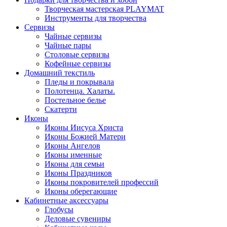
Творческая мастерская PLAYMAT
Инструменты для творчества
Cервизы
Чайные сервизы
Чайные пары
Столовые сервизы
Кофейные сервизы
Домашний текстиль
Пледы и покрывала
Полотенца. Халаты.
Постельное белье
Скатерти
Иконы
Иконы Иисуса Христа
Иконы Божией Матери
Иконы Ангелов
Иконы именные
Иконы для семьи
Иконы Праздников
Иконы покровителей профессий
Иконы оберегающие
Кабинетные аксессуары
Глобусы
Деловые сувениры