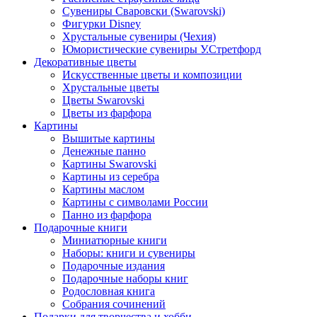
Сувениры Сваровски (Swarovski)
Фигурки Disney
Хрустальные сувениры (Чехия)
Юмористические сувениры У.Стретфорд
Декоративные цветы
Искусственные цветы и композиции
Хрустальные цветы
Цветы Swarovski
Цветы из фарфора
Картины
Вышитые картины
Денежные панно
Картины Swarovski
Картины из серебра
Картины маслом
Картины с символами России
Панно из фарфора
Подарочные книги
Миниатюрные книги
Наборы: книги и сувениры
Подарочные издания
Подарочные наборы книг
Родословная книга
Собрания сочинений
Подарки для творчества и хобби