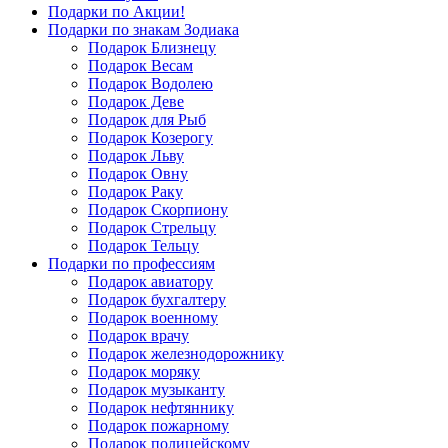
Подарки по Акции!
Подарки по знакам Зодиака
Подарок Близнецу
Подарок Весам
Подарок Водолею
Подарок Деве
Подарок для Рыб
Подарок Козерогу
Подарок Льву
Подарок Овну
Подарок Раку
Подарок Скорпиону
Подарок Стрельцу
Подарок Тельцу
Подарки по профессиям
Подарок авиатору
Подарок бухгалтеру
Подарок военному
Подарок врачу
Подарок железнодорожнику
Подарок моряку
Подарок музыканту
Подарок нефтяннику
Подарок пожарному
Подарок полицейскому