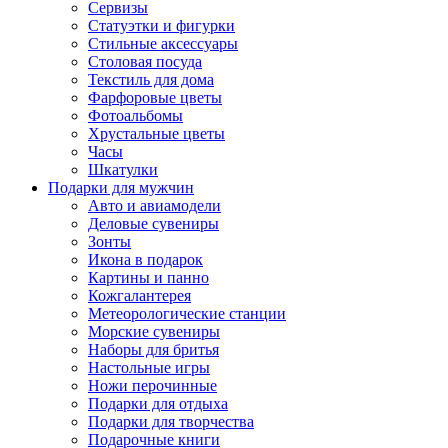
Сервизы
Статуэтки и фигурки
Стильные аксессуары
Столовая посуда
Текстиль для дома
Фарфоровые цветы
Фотоальбомы
Хрустальные цветы
Часы
Шкатулки
Подарки для мужчин
Авто и авиамодели
Деловые сувениры
Зонты
Икона в подарок
Картины и панно
Кожгалантерея
Метеорологические станции
Морские сувениры
Наборы для бритья
Настольные игры
Ножи перочинные
Подарки для отдыха
Подарки для творчества
Подарочные книги