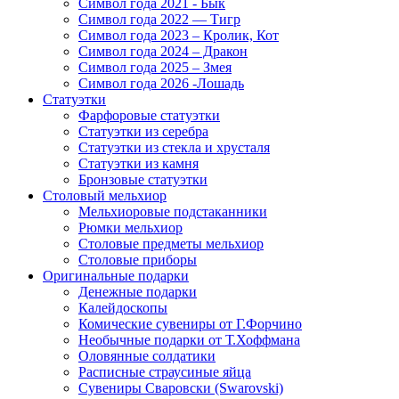
Символ года 2021 - Бык
Символ года 2022 — Тигр
Символ года 2023 – Кролик, Кот
Символ года 2024 – Дракон
Символ года 2025 – Змея
Символ года 2026 -Лошадь
Статуэтки
Фарфоровые статуэтки
Статуэтки из серебра
Статуэтки из стекла и хрусталя
Статуэтки из камня
Бронзовые статуэтки
Столовый мельхиор
Мельхиоровые подстаканники
Рюмки мельхиор
Столовые предметы мельхиор
Столовые приборы
Оригинальные подарки
Денежные подарки
Калейдоскопы
Комические сувениры от Г.Форчино
Необычные подарки от Т.Хоффмана
Оловянные солдатики
Расписные страусиные яйца
Сувениры Сваровски (Swarovski)