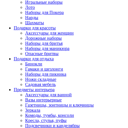
Игральные наборы
Лото
Наборы для Покера
Нарды
Шахматы
Подарки для красоты
Аксессуары для женщин
Дорожные наборы
Наборы для бритья
Наборы для маникюра
Опасные бритвы
Подарки для отдыха
Бинокли
Гамаки и шезлонги
Наборы для пикника
Ножи складные
Садовая мебель
Предметы интерьера
Аксессуары для ванной
Вазы интерьерные
Газетницы, зонтницы и ключницы
Зеркала
Комоды, тумбы, консоли
Кресла, стулья, пуфы
Подсвечники и канделябры