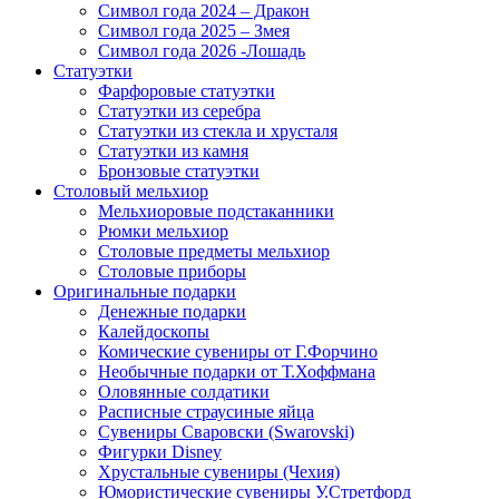
Символ года 2024 – Дракон
Символ года 2025 – Змея
Символ года 2026 -Лошадь
Статуэтки
Фарфоровые статуэтки
Статуэтки из серебра
Статуэтки из стекла и хрусталя
Статуэтки из камня
Бронзовые статуэтки
Столовый мельхиор
Мельхиоровые подстаканники
Рюмки мельхиор
Столовые предметы мельхиор
Столовые приборы
Оригинальные подарки
Денежные подарки
Калейдоскопы
Комические сувениры от Г.Форчино
Необычные подарки от Т.Хоффмана
Оловянные солдатики
Расписные страусиные яйца
Сувениры Сваровски (Swarovski)
Фигурки Disney
Хрустальные сувениры (Чехия)
Юмористические сувениры У.Стретфорд