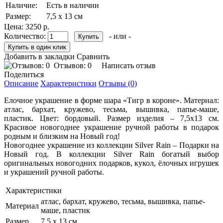
Наличие:
Есть в наличии
Размер:
7,5 х 13 см
Цена:
3250 р.
Количество:
- или -
Добавить в закладки
Сравнить
Отзывов: 0
Написать отзыв
Поделиться
Описание
Характеристики
Отзывы (0)
Елочное украшение в форме шара «Тигр в короне». Материал:
атлас, бархат, кружево, тесьма, вышивка, папье-маше,
пластик. Цвет: бордовый. Размер изделия – 7,5х13 см.
Красивое новогоднее украшение ручной работы в подарок
родным и близким на Новый год!
Новогоднее украшение из коллекции Silver Rain – Подарки на
Новый год. В коллекции Silver Rain богатый выбор
оригинальных новогодних подарков, кукол, ёлочных игрушек
и украшений ручной работы.
Характеристики
атлас, бархат, кружево, тесьма, вышивка, папье-
Материал
маше, пластик
Размер
7,5 х 13 см