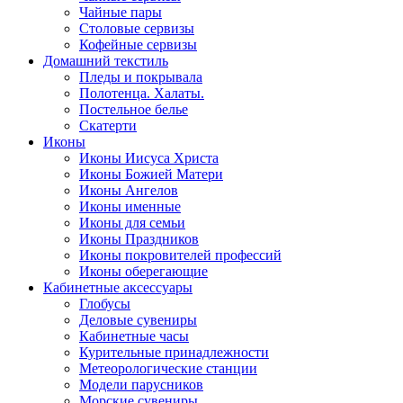
Чайные пары
Столовые сервизы
Кофейные сервизы
Домашний текстиль
Пледы и покрывала
Полотенца. Халаты.
Постельное белье
Скатерти
Иконы
Иконы Иисуса Христа
Иконы Божией Матери
Иконы Ангелов
Иконы именные
Иконы для семьи
Иконы Праздников
Иконы покровителей профессий
Иконы оберегающие
Кабинетные аксессуары
Глобусы
Деловые сувениры
Кабинетные часы
Курительные принадлежности
Метеорологические станции
Модели парусников
Морские сувениры