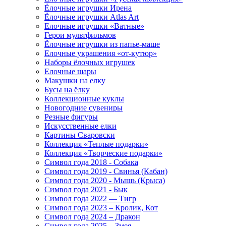
Ёлочные игрушки Ирена
Ёлочные игрушки Atlas Art
Елочные игрушки «Ватные»
Герои мультфильмов
Ёлочные игрушки из папье-маше
Елочные украшения «от-кутюр»
Наборы ёлочных игрушек
Елочные шары
Макушки на елку
Бусы на ёлку
Коллекционные куклы
Новогодние сувениры
Резные фигуры
Искусственные елки
Картины Сваровски
Коллекция «Теплые подарки»
Коллекция «Творческие подарки»
Символ года 2018 - Собака
Символ года 2019 - Свинья (Кабан)
Символ года 2020 - Мышь (Крыса)
Символ года 2021 - Бык
Символ года 2022 — Тигр
Символ года 2023 – Кролик, Кот
Символ года 2024 – Дракон
Символ года 2025 – Змея