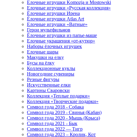
Елочные игрушки Komozja и Mostowski
Елочные игрушки «Русская коллекция»
Ёлочные игрушки Ирена
Ёлочные игрушки Atlas Art
Елочные игрушки «Ватные»
Герои мультфильмов
Ёлочные игрушки из папье-маше
Елочные украшения «от-кутюр»
Наборы ёлочных игрушек
Елочные шары
Макушки на елку
Бусы на ёлку
Коллекционные куклы
Новогодние сувениры
Резные фигуры
Искусственные елки
Картины Сваровски
Коллекция «Теплые подарки»
Коллекция «Творческие подарки»
Символ года 2018 - Собака
Символ года 2019 - Свинья (Кабан)
Символ года 2020 - Мышь (Крыса)
Символ года 2021 - Бык
Символ года 2022 — Тигр
Символ года 2023 – Кролик, Кот