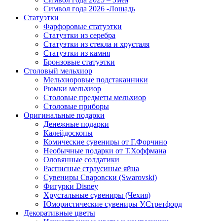
Символ года 2026 -Лошадь
Статуэтки
Фарфоровые статуэтки
Статуэтки из серебра
Статуэтки из стекла и хрусталя
Статуэтки из камня
Бронзовые статуэтки
Столовый мельхиор
Мельхиоровые подстаканники
Рюмки мельхиор
Столовые предметы мельхиор
Столовые приборы
Оригинальные подарки
Денежные подарки
Калейдоскопы
Комические сувениры от Г.Форчино
Необычные подарки от Т.Хоффмана
Оловянные солдатики
Расписные страусиные яйца
Сувениры Сваровски (Swarovski)
Фигурки Disney
Хрустальные сувениры (Чехия)
Юмористические сувениры У.Стретфорд
Декоративные цветы