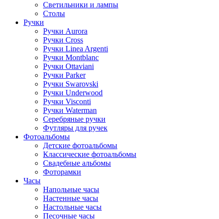
Светильники и лампы
Столы
Ручки
Ручки Aurora
Ручки Cross
Ручки Linea Argenti
Ручки Montblanc
Ручки Ottaviani
Ручки Parker
Ручки Swarovski
Ручки Underwood
Ручки Visconti
Ручки Waterman
Серебряные ручки
Футляры для ручек
Фотоальбомы
Детские фотоальбомы
Классические фотоальбомы
Свадебные альбомы
Фоторамки
Часы
Напольные часы
Настенные часы
Настольные часы
Песочные часы