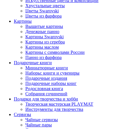
Искусственные цветы и композиции
Хрустальные цветы
Цветы Swarovski
Цветы из фарфора
Картины
Вышитые картины
Денежные панно
Картины Swarovski
Картины из серебра
Картины маслом
Картины с символами России
Панно из фарфора
Подарочные книги
Миниатюрные книги
Наборы: книги и сувениры
Подарочные издания
Подарочные наборы книг
Родословная книга
Собрания сочинений
Подарки для творчества и хобби
Творческая мастерская PLAYMAT
Инструменты для творчества
Cервизы
Чайные сервизы
Чайные пары