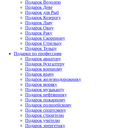
Подарок Водолею
Подарок Деве
Подарок для Рыб
Подарок Козерогу
Подарок Льву
Подарок Овну
Подарок Раку
Подарок Скорпиону
Подарок Стрельцу
Подарок Тельцу
Подарки по профессиям
Подарок авиатору
Подарок бухгалтеру
Подарок военному
Подарок врачу
Подарок железнодорожнику
Подарок моряку
Подарок музыканту
Подарок нефтяннику
Подарок пожарному
Подарок полицейскому
Подарок спортсмену
Подарок строителю
Подарок учителю
Подарок энергетику