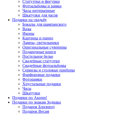
Статуэтки и фигурки
Фотоальбомы и рамки
Часы интерьерные
Шкатулки для часов
Подарки на свадьбу
Бокалы для шампанского
Вазы
Иконы
Картины и панно
Лампы, светильники
Оригинальные сувениры
Подарочные книги
Постельное белье
Свадебные статуэтки
Свадебные фотоальбомы
Сервизы и столовые приборы
Фарфоровые подарки
Фоторамки
Хрустальные подарки
Часы
Шкатулки
Подарки по Акции!
Подарки по знакам Зодиака
Подарок Близнецу
Подарок Весам