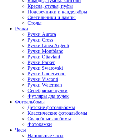
Комоды, тумбы, консоли
Кресла, стулья, пуфы
Подсвечники и канделябры
Светильники и лампы
Столы
Ручки
Ручки Aurora
Ручки Cross
Ручки Linea Argenti
Ручки Montblanc
Ручки Ottaviani
Ручки Parker
Ручки Swarovski
Ручки Underwood
Ручки Visconti
Ручки Waterman
Серебряные ручки
Футляры для ручек
Фотоальбомы
Детские фотоальбомы
Классические фотоальбомы
Свадебные альбомы
Фоторамки
Часы
Напольные часы