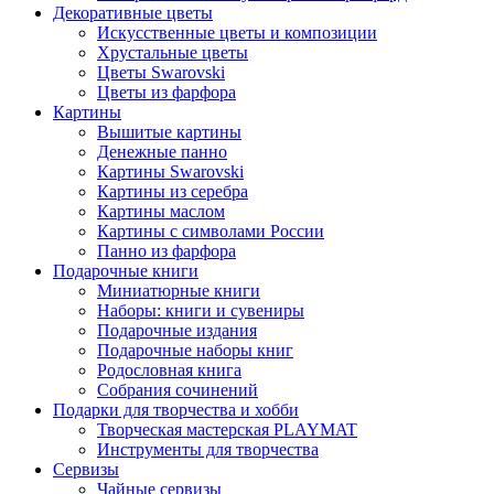
Декоративные цветы
Искусственные цветы и композиции
Хрустальные цветы
Цветы Swarovski
Цветы из фарфора
Картины
Вышитые картины
Денежные панно
Картины Swarovski
Картины из серебра
Картины маслом
Картины с символами России
Панно из фарфора
Подарочные книги
Миниатюрные книги
Наборы: книги и сувениры
Подарочные издания
Подарочные наборы книг
Родословная книга
Собрания сочинений
Подарки для творчества и хобби
Творческая мастерская PLAYMAT
Инструменты для творчества
Cервизы
Чайные сервизы