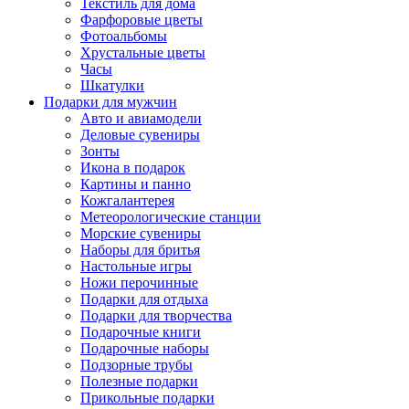
Текстиль для дома
Фарфоровые цветы
Фотоальбомы
Хрустальные цветы
Часы
Шкатулки
Подарки для мужчин
Авто и авиамодели
Деловые сувениры
Зонты
Икона в подарок
Картины и панно
Кожгалантерея
Метеорологические станции
Морские сувениры
Наборы для бритья
Настольные игры
Ножи перочинные
Подарки для отдыха
Подарки для творчества
Подарочные книги
Подарочные наборы
Подзорные трубы
Полезные подарки
Прикольные подарки