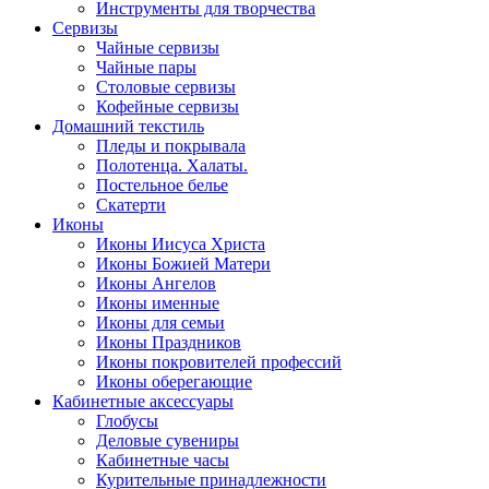
Инструменты для творчества
Cервизы
Чайные сервизы
Чайные пары
Столовые сервизы
Кофейные сервизы
Домашний текстиль
Пледы и покрывала
Полотенца. Халаты.
Постельное белье
Скатерти
Иконы
Иконы Иисуса Христа
Иконы Божией Матери
Иконы Ангелов
Иконы именные
Иконы для семьи
Иконы Праздников
Иконы покровителей профессий
Иконы оберегающие
Кабинетные аксессуары
Глобусы
Деловые сувениры
Кабинетные часы
Курительные принадлежности