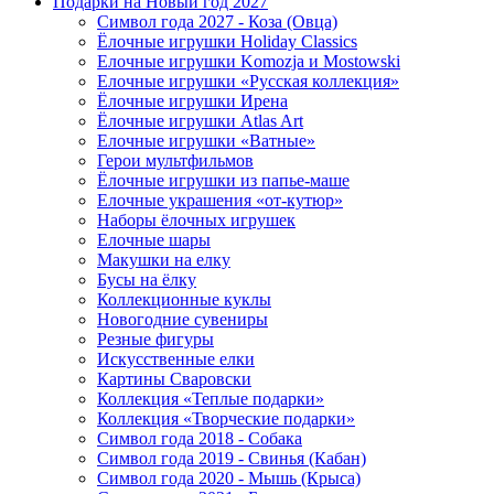
Подарки на Новый год 2027
Символ года 2027 - Коза (Овца)
Ёлочные игрушки Holiday Classics
Елочные игрушки Komozja и Mostowski
Елочные игрушки «Русская коллекция»
Ёлочные игрушки Ирена
Ёлочные игрушки Atlas Art
Елочные игрушки «Ватные»
Герои мультфильмов
Ёлочные игрушки из папье-маше
Елочные украшения «от-кутюр»
Наборы ёлочных игрушек
Елочные шары
Макушки на елку
Бусы на ёлку
Коллекционные куклы
Новогодние сувениры
Резные фигуры
Искусственные елки
Картины Сваровски
Коллекция «Теплые подарки»
Коллекция «Творческие подарки»
Символ года 2018 - Собака
Символ года 2019 - Свинья (Кабан)
Символ года 2020 - Мышь (Крыса)