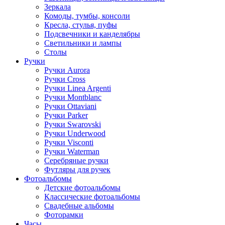
Зеркала
Комоды, тумбы, консоли
Кресла, стулья, пуфы
Подсвечники и канделябры
Светильники и лампы
Столы
Ручки
Ручки Aurora
Ручки Cross
Ручки Linea Argenti
Ручки Montblanc
Ручки Ottaviani
Ручки Parker
Ручки Swarovski
Ручки Underwood
Ручки Visconti
Ручки Waterman
Серебряные ручки
Футляры для ручек
Фотоальбомы
Детские фотоальбомы
Классические фотоальбомы
Свадебные альбомы
Фоторамки
Часы