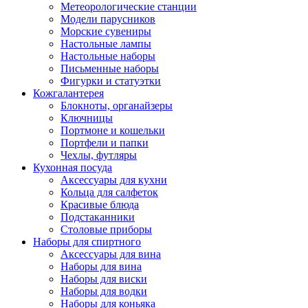
Метеорологические станции
Модели парусников
Морские сувениры
Настольные лампы
Настольные наборы
Письменные наборы
Фигурки и статуэтки
Кожгалантерея
Блокноты, органайзеры
Ключницы
Портмоне и кошельки
Портфели и папки
Чехлы, футляры
Кухонная посуда
Аксессуары для кухни
Кольца для салфеток
Красивые блюда
Подстаканники
Столовые приборы
Наборы для спиртного
Аксессуары для вина
Наборы для вина
Наборы для виски
Наборы для водки
Наборы для коньяка