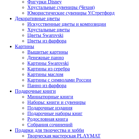
Фигурки Disney
Хрустальные сувениры (Чехия)
Юмористические сувениры У.Стретфорд
Декоративные цветы
Искусственные цветы и композиции
Хрустальные цветы
Цветы Swarovski
Цветы из фарфора
Картины
Вышитые картины
Денежные панно
Картины Swarovski
Картины из серебра
Картины маслом
Картины с символами России
Панно из фарфора
Подарочные книги
Миниатюрные книги
Наборы: книги и сувениры
Подарочные издания
Подарочные наборы книг
Родословная книга
Собрания сочинений
Подарки для творчества и хобби
Творческая мастерская PLAYMAT