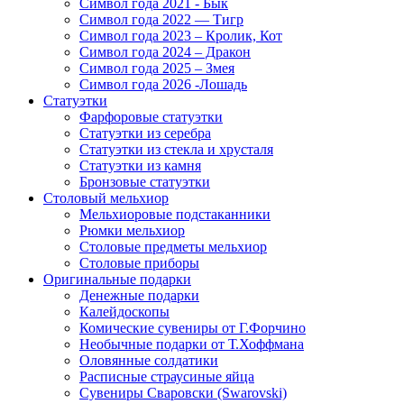
Символ года 2021 - Бык
Символ года 2022 — Тигр
Символ года 2023 – Кролик, Кот
Символ года 2024 – Дракон
Символ года 2025 – Змея
Символ года 2026 -Лошадь
Статуэтки
Фарфоровые статуэтки
Статуэтки из серебра
Статуэтки из стекла и хрусталя
Статуэтки из камня
Бронзовые статуэтки
Столовый мельхиор
Мельхиоровые подстаканники
Рюмки мельхиор
Столовые предметы мельхиор
Столовые приборы
Оригинальные подарки
Денежные подарки
Калейдоскопы
Комические сувениры от Г.Форчино
Необычные подарки от Т.Хоффмана
Оловянные солдатики
Расписные страусиные яйца
Сувениры Сваровски (Swarovski)