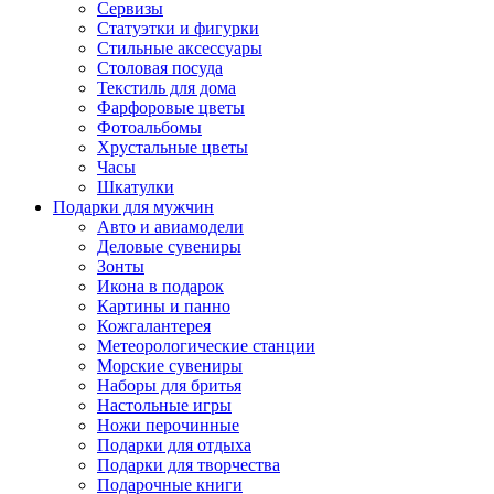
Сервизы
Статуэтки и фигурки
Стильные аксессуары
Столовая посуда
Текстиль для дома
Фарфоровые цветы
Фотоальбомы
Хрустальные цветы
Часы
Шкатулки
Подарки для мужчин
Авто и авиамодели
Деловые сувениры
Зонты
Икона в подарок
Картины и панно
Кожгалантерея
Метеорологические станции
Морские сувениры
Наборы для бритья
Настольные игры
Ножи перочинные
Подарки для отдыха
Подарки для творчества
Подарочные книги