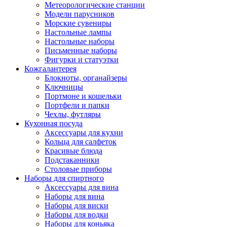
Метеорологические станции
Модели парусников
Морские сувениры
Настольные лампы
Настольные наборы
Письменные наборы
Фигурки и статуэтки
Кожгалантерея
Блокноты, органайзеры
Ключницы
Портмоне и кошельки
Портфели и папки
Чехлы, футляры
Кухонная посуда
Аксессуары для кухни
Кольца для салфеток
Красивые блюда
Подстаканники
Столовые приборы
Наборы для спиртного
Аксессуары для вина
Наборы для вина
Наборы для виски
Наборы для водки
Наборы для коньяка