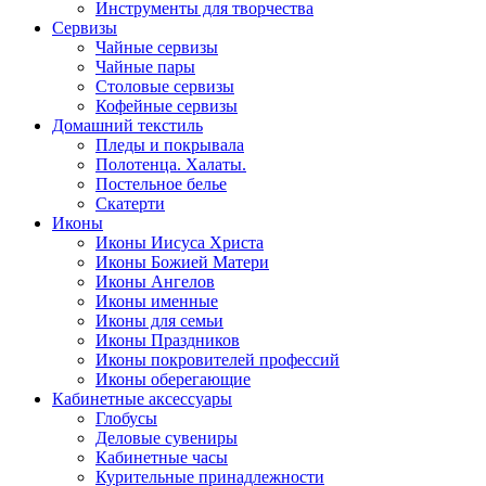
Инструменты для творчества
Cервизы
Чайные сервизы
Чайные пары
Столовые сервизы
Кофейные сервизы
Домашний текстиль
Пледы и покрывала
Полотенца. Халаты.
Постельное белье
Скатерти
Иконы
Иконы Иисуса Христа
Иконы Божией Матери
Иконы Ангелов
Иконы именные
Иконы для семьи
Иконы Праздников
Иконы покровителей профессий
Иконы оберегающие
Кабинетные аксессуары
Глобусы
Деловые сувениры
Кабинетные часы
Курительные принадлежности