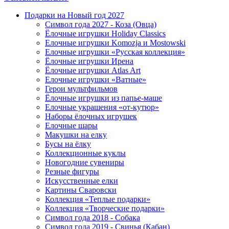
Подарки на Новый год 2027
Символ года 2027 - Коза (Овца)
Ёлочные игрушки Holiday Classics
Елочные игрушки Komozja и Mostowski
Елочные игрушки «Русская коллекция»
Ёлочные игрушки Ирена
Ёлочные игрушки Atlas Art
Елочные игрушки «Ватные»
Герои мультфильмов
Ёлочные игрушки из папье-маше
Елочные украшения «от-кутюр»
Наборы ёлочных игрушек
Елочные шары
Макушки на елку
Бусы на ёлку
Коллекционные куклы
Новогодние сувениры
Резные фигуры
Искусственные елки
Картины Сваровски
Коллекция «Теплые подарки»
Коллекция «Творческие подарки»
Символ года 2018 - Собака
Символ года 2019 - Свинья (Кабан)