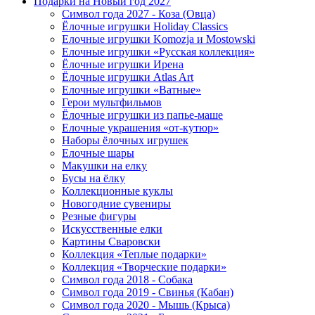
Подарки на Новый год 2027
Символ года 2027 - Коза (Овца)
Ёлочные игрушки Holiday Classics
Елочные игрушки Komozja и Mostowski
Елочные игрушки «Русская коллекция»
Ёлочные игрушки Ирена
Ёлочные игрушки Atlas Art
Елочные игрушки «Ватные»
Герои мультфильмов
Ёлочные игрушки из папье-маше
Елочные украшения «от-кутюр»
Наборы ёлочных игрушек
Елочные шары
Макушки на елку
Бусы на ёлку
Коллекционные куклы
Новогодние сувениры
Резные фигуры
Искусственные елки
Картины Сваровски
Коллекция «Теплые подарки»
Коллекция «Творческие подарки»
Символ года 2018 - Собака
Символ года 2019 - Свинья (Кабан)
Символ года 2020 - Мышь (Крыса)