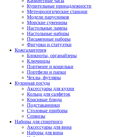
Кабинетные часы
Курительные принадлежности
Метеорологические станции
Модели парусников
Морские сувениры
Настольные лампы
Настольные наборы
Письменные наборы
Фигурки и статуэтки
Кожгалантерея
Блокноты, органайзеры
Ключницы
Портмоне и кошельки
Портфели и папки
Чехлы, футляры
Кухонная посуда
Аксессуары для кухни
Кольца для салфеток
Красивые блюда
Подстаканники
Столовые приборы
Cервизы
Наборы для спиртного
Аксессуары для вина
Наборы для вина