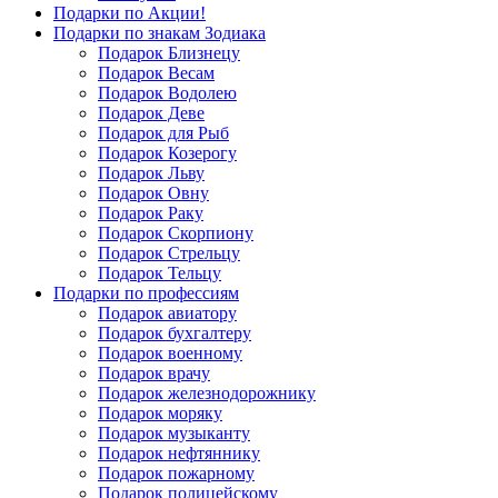
Подарки по Акции!
Подарки по знакам Зодиака
Подарок Близнецу
Подарок Весам
Подарок Водолею
Подарок Деве
Подарок для Рыб
Подарок Козерогу
Подарок Льву
Подарок Овну
Подарок Раку
Подарок Скорпиону
Подарок Стрельцу
Подарок Тельцу
Подарки по профессиям
Подарок авиатору
Подарок бухгалтеру
Подарок военному
Подарок врачу
Подарок железнодорожнику
Подарок моряку
Подарок музыканту
Подарок нефтяннику
Подарок пожарному
Подарок полицейскому