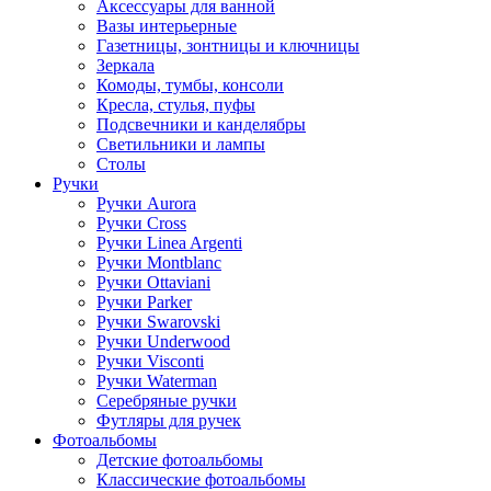
Аксессуары для ванной
Вазы интерьерные
Газетницы, зонтницы и ключницы
Зеркала
Комоды, тумбы, консоли
Кресла, стулья, пуфы
Подсвечники и канделябры
Светильники и лампы
Столы
Ручки
Ручки Aurora
Ручки Cross
Ручки Linea Argenti
Ручки Montblanc
Ручки Ottaviani
Ручки Parker
Ручки Swarovski
Ручки Underwood
Ручки Visconti
Ручки Waterman
Серебряные ручки
Футляры для ручек
Фотоальбомы
Детские фотоальбомы
Классические фотоальбомы