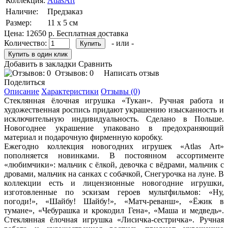
Коллекция:
AtlasArt
Наличие:
Предзаказ
Размер:
11 х 5 см
Цена:
12650 р.
Бесплатная доставка
Количество:
- или -
Добавить в закладки
Сравнить
Отзывов: 0
Написать отзыв
Поделиться
Описание
Характеристики
Отзывы (0)
Стеклянная ёлочная игрушка «Тукан». Ручная работа и
художественная роспись придают украшению изысканность и
исключительную индивидуальность. Сделано в Польше.
Новогоднее украшение упаковано в предохраняющий
материал и подарочную фирменную коробку.
Ежегодно коллекция новогодних игрушек «Atlas Art»
пополняется новинками. В постоянном ассортименте
«любимчики»: мальчик с ёлкой, девочка с вёдрами, мальчик с
дровами, мальчик на санках с собачкой, Снегурочка на луне. В
коллекции есть и лицензионные новогодние игрушки,
изготовленные по эскизам героев мультфильмов: «Ну,
погоди!», «Шайбу! Шайбу!», «Матч-реванш», «Ёжик в
тумане», «Чебурашка и крокодил Гена», «Маша и медведь».
Стеклянная ёлочная игрушка «Лисичка-сестричка». Ручная