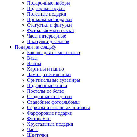
Подарочные наборы
Подзорные трубы
Полезные подарки
Прикольные подарки
Статуэтки и фигурки
Фотоальбомы и рамки
Часы интерьерные
Шкатулки для часов
Подарки на свадьбу
Бокалы для шампанского
Вазы
Иконы
Картины и панно
Лампы, светильники
Оригинальные сувениры
Подарочные книги
Постельное белье
Свадебные статуэтки
Свадебные фотоальбомы
Сервизы и столовые приборы
Фарфоровые подарки
Фоторамки
Хрустальные подарки
Часы
Шкатулки