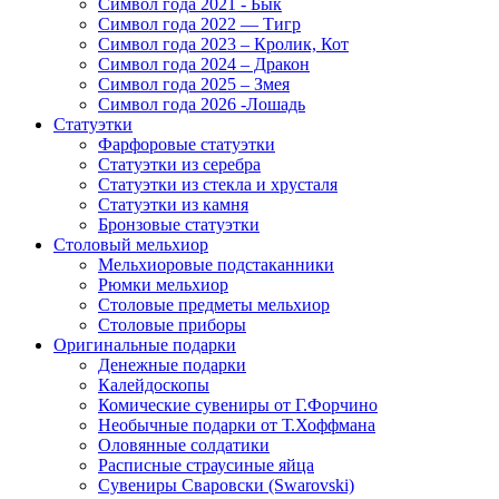
Символ года 2021 - Бык
Символ года 2022 — Тигр
Символ года 2023 – Кролик, Кот
Символ года 2024 – Дракон
Символ года 2025 – Змея
Символ года 2026 -Лошадь
Статуэтки
Фарфоровые статуэтки
Статуэтки из серебра
Статуэтки из стекла и хрусталя
Статуэтки из камня
Бронзовые статуэтки
Столовый мельхиор
Мельхиоровые подстаканники
Рюмки мельхиор
Столовые предметы мельхиор
Столовые приборы
Оригинальные подарки
Денежные подарки
Калейдоскопы
Комические сувениры от Г.Форчино
Необычные подарки от Т.Хоффмана
Оловянные солдатики
Расписные страусиные яйца
Сувениры Сваровски (Swarovski)