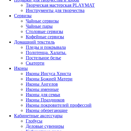
Творческая мастерская PLAYMAT
Инструменты для творчества
Cервизы
Чайные сервизы
Чайные пары
Столовые сервизы
Кофейные сервизы
Домашний текстиль
Пледы и покрывала
Полотенца. Халаты.
Постельное белье
Скатерти
Иконы
Иконы Иисуса Христа
Иконы Божией Матери
Иконы Ангелов
Иконы именные
Иконы для семьи
Иконы Праздников
Иконы покровителей профессий
Иконы оберегающие
Кабинетные аксессуары
Глобусы
Деловые сувениры