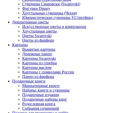
Сувениры Сваровски (Swarovski)
Фигурки Disney
Хрустальные сувениры (Чехия)
Юмористические сувениры У.Стретфорд
Декоративные цветы
Искусственные цветы и композиции
Хрустальные цветы
Цветы Swarovski
Цветы из фарфора
Картины
Вышитые картины
Денежные панно
Картины Swarovski
Картины из серебра
Картины маслом
Картины с символами России
Панно из фарфора
Подарочные книги
Миниатюрные книги
Наборы: книги и сувениры
Подарочные издания
Подарочные наборы книг
Родословная книга
Собрания сочинений
Подарки для творчества и хобби