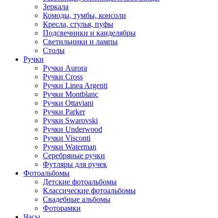
Зеркала
Комоды, тумбы, консоли
Кресла, стулья, пуфы
Подсвечники и канделябры
Светильники и лампы
Столы
Ручки
Ручки Aurora
Ручки Cross
Ручки Linea Argenti
Ручки Montblanc
Ручки Ottaviani
Ручки Parker
Ручки Swarovski
Ручки Underwood
Ручки Visconti
Ручки Waterman
Серебряные ручки
Футляры для ручек
Фотоальбомы
Детские фотоальбомы
Классические фотоальбомы
Свадебные альбомы
Фоторамки
Часы