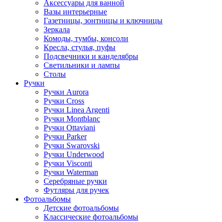
Аксессуары для ванной
Вазы интерьерные
Газетницы, зонтницы и ключницы
Зеркала
Комоды, тумбы, консоли
Кресла, стулья, пуфы
Подсвечники и канделябры
Светильники и лампы
Столы
Ручки
Ручки Aurora
Ручки Cross
Ручки Linea Argenti
Ручки Montblanc
Ручки Ottaviani
Ручки Parker
Ручки Swarovski
Ручки Underwood
Ручки Visconti
Ручки Waterman
Серебряные ручки
Футляры для ручек
Фотоальбомы
Детские фотоальбомы
Классические фотоальбомы