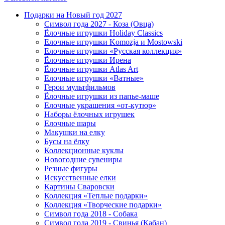
Подарки на Новый год 2027
Символ года 2027 - Коза (Овца)
Ёлочные игрушки Holiday Classics
Елочные игрушки Komozja и Mostowski
Елочные игрушки «Русская коллекция»
Ёлочные игрушки Ирена
Ёлочные игрушки Atlas Art
Елочные игрушки «Ватные»
Герои мультфильмов
Ёлочные игрушки из папье-маше
Елочные украшения «от-кутюр»
Наборы ёлочных игрушек
Елочные шары
Макушки на елку
Бусы на ёлку
Коллекционные куклы
Новогодние сувениры
Резные фигуры
Искусственные елки
Картины Сваровски
Коллекция «Теплые подарки»
Коллекция «Творческие подарки»
Символ года 2018 - Собака
Символ года 2019 - Свинья (Кабан)