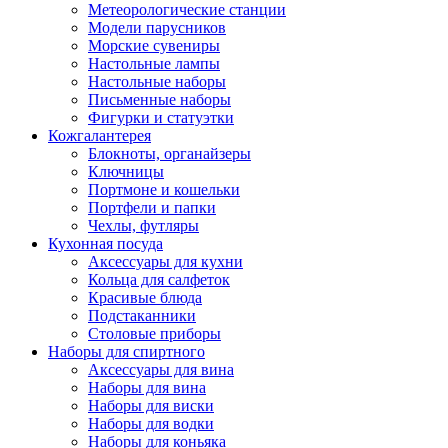
Метеорологические станции
Модели парусников
Морские сувениры
Настольные лампы
Настольные наборы
Письменные наборы
Фигурки и статуэтки
Кожгалантерея
Блокноты, органайзеры
Ключницы
Портмоне и кошельки
Портфели и папки
Чехлы, футляры
Кухонная посуда
Аксессуары для кухни
Кольца для салфеток
Красивые блюда
Подстаканники
Столовые приборы
Наборы для спиртного
Аксессуары для вина
Наборы для вина
Наборы для виски
Наборы для водки
Наборы для коньяка