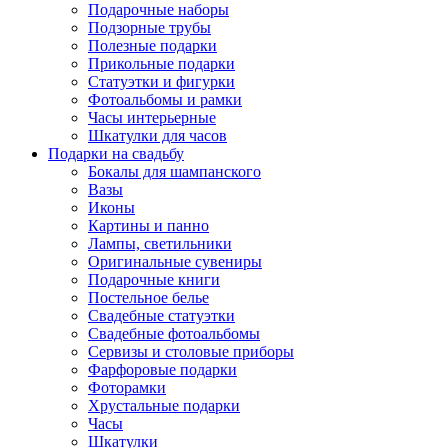
Подарочные наборы
Подзорные трубы
Полезные подарки
Прикольные подарки
Статуэтки и фигурки
Фотоальбомы и рамки
Часы интерьерные
Шкатулки для часов
Подарки на свадьбу
Бокалы для шампанского
Вазы
Иконы
Картины и панно
Лампы, светильники
Оригинальные сувениры
Подарочные книги
Постельное белье
Свадебные статуэтки
Свадебные фотоальбомы
Сервизы и столовые приборы
Фарфоровые подарки
Фоторамки
Хрустальные подарки
Часы
Шкатулки