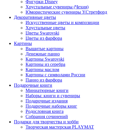
Фигурки Disney
Хрустальные сувениры (Чехия)
Юмористические сувениры У.Стретфорд
Декоративные цветы
Искусственные цветы и композиции
Хрустальные цветы
Цветы Swarovski
Цветы из фарфора
Картины
Вышитые картины
Денежные панно
Картины Swarovski
Картины из серебра
Картины маслом
Картины с символами России
Панно из фарфора
Подарочные книги
Миниатюрные книги
Наборы: книги и сувениры
Подарочные издания
Подарочные наборы книг
Родословная книга
Собрания сочинений
Подарки для творчества и хобби
Творческая мастерская PLAYMAT