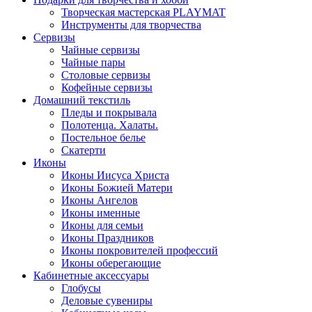
Творческая мастерская PLAYMAT
Инструменты для творчества
Cервизы
Чайные сервизы
Чайные пары
Столовые сервизы
Кофейные сервизы
Домашний текстиль
Пледы и покрывала
Полотенца. Халаты.
Постельное белье
Скатерти
Иконы
Иконы Иисуса Христа
Иконы Божией Матери
Иконы Ангелов
Иконы именные
Иконы для семьи
Иконы Праздников
Иконы покровителей профессий
Иконы оберегающие
Кабинетные аксессуары
Глобусы
Деловые сувениры