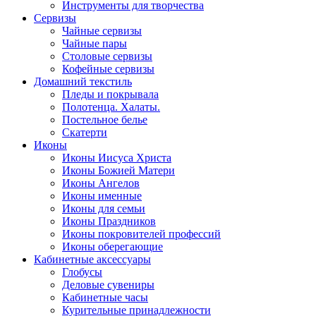
Инструменты для творчества
Cервизы
Чайные сервизы
Чайные пары
Столовые сервизы
Кофейные сервизы
Домашний текстиль
Пледы и покрывала
Полотенца. Халаты.
Постельное белье
Скатерти
Иконы
Иконы Иисуса Христа
Иконы Божией Матери
Иконы Ангелов
Иконы именные
Иконы для семьи
Иконы Праздников
Иконы покровителей профессий
Иконы оберегающие
Кабинетные аксессуары
Глобусы
Деловые сувениры
Кабинетные часы
Курительные принадлежности