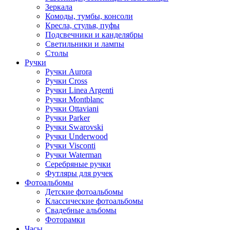
Зеркала
Комоды, тумбы, консоли
Кресла, стулья, пуфы
Подсвечники и канделябры
Светильники и лампы
Столы
Ручки
Ручки Aurora
Ручки Cross
Ручки Linea Argenti
Ручки Montblanc
Ручки Ottaviani
Ручки Parker
Ручки Swarovski
Ручки Underwood
Ручки Visconti
Ручки Waterman
Серебряные ручки
Футляры для ручек
Фотоальбомы
Детские фотоальбомы
Классические фотоальбомы
Свадебные альбомы
Фоторамки
Часы