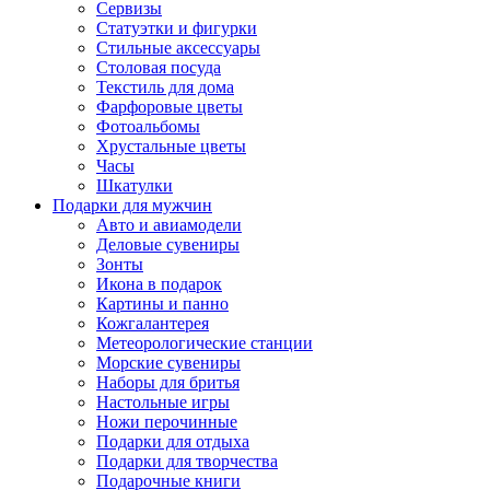
Сервизы
Статуэтки и фигурки
Стильные аксессуары
Столовая посуда
Текстиль для дома
Фарфоровые цветы
Фотоальбомы
Хрустальные цветы
Часы
Шкатулки
Подарки для мужчин
Авто и авиамодели
Деловые сувениры
Зонты
Икона в подарок
Картины и панно
Кожгалантерея
Метеорологические станции
Морские сувениры
Наборы для бритья
Настольные игры
Ножи перочинные
Подарки для отдыха
Подарки для творчества
Подарочные книги