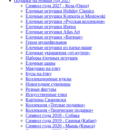
Подарки на Новый год 2027
Символ года 2027 - Коза (Овца)
Ёлочные игрушки Holiday Classics
Елочные игрушки Komozja и Mostowski
Елочные игрушки «Русская коллекция»
Ёлочные игрушки Ирена
Ёлочные игрушки Atlas Art
Елочные игрушки «Ватные»
Герои мультфильмов
Ёлочные игрушки из папье-маше
Елочные украшения «от-кутюр»
Наборы ёлочных игрушек
Елочные шары
Макушки на елку
Бусы на ёлку
Коллекционные куклы
Новогодние сувениры
Резные фигуры
Искусственные елки
Картины Сваровски
Коллекция «Теплые подарки»
Коллекция «Творческие подарки»
Символ года 2018 - Собака
Символ года 2019 - Свинья (Кабан)
Символ года 2020 - Мышь (Крыса)