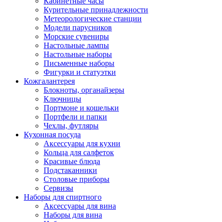
Кабинетные часы
Курительные принадлежности
Метеорологические станции
Модели парусников
Морские сувениры
Настольные лампы
Настольные наборы
Письменные наборы
Фигурки и статуэтки
Кожгалантерея
Блокноты, органайзеры
Ключницы
Портмоне и кошельки
Портфели и папки
Чехлы, футляры
Кухонная посуда
Аксессуары для кухни
Кольца для салфеток
Красивые блюда
Подстаканники
Столовые приборы
Cервизы
Наборы для спиртного
Аксессуары для вина
Наборы для вина