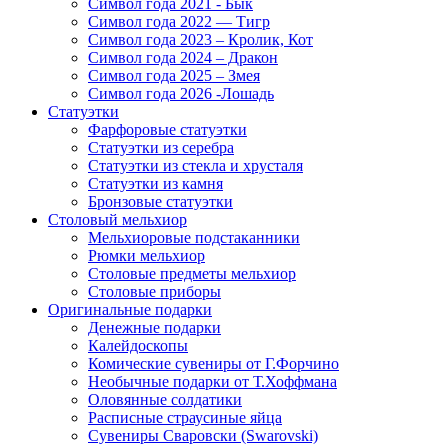
Символ года 2021 - Бык
Символ года 2022 — Тигр
Символ года 2023 – Кролик, Кот
Символ года 2024 – Дракон
Символ года 2025 – Змея
Символ года 2026 -Лошадь
Статуэтки
Фарфоровые статуэтки
Статуэтки из серебра
Статуэтки из стекла и хрусталя
Статуэтки из камня
Бронзовые статуэтки
Столовый мельхиор
Мельхиоровые подстаканники
Рюмки мельхиор
Столовые предметы мельхиор
Столовые приборы
Оригинальные подарки
Денежные подарки
Калейдоскопы
Комические сувениры от Г.Форчино
Необычные подарки от Т.Хоффмана
Оловянные солдатики
Расписные страусиные яйца
Сувениры Сваровски (Swarovski)