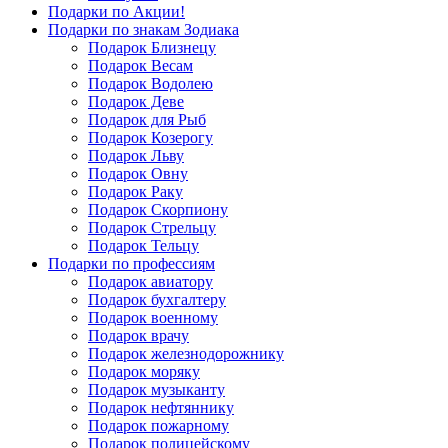
Подарки по Акции!
Подарки по знакам Зодиака
Подарок Близнецу
Подарок Весам
Подарок Водолею
Подарок Деве
Подарок для Рыб
Подарок Козерогу
Подарок Льву
Подарок Овну
Подарок Раку
Подарок Скорпиону
Подарок Стрельцу
Подарок Тельцу
Подарки по профессиям
Подарок авиатору
Подарок бухгалтеру
Подарок военному
Подарок врачу
Подарок железнодорожнику
Подарок моряку
Подарок музыканту
Подарок нефтяннику
Подарок пожарному
Подарок полицейскому