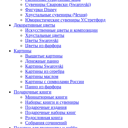
Сувениры Сваровски (Swarovski)
Фигурки Disney
Хрустальные сувениры (Чехия)
Юмористические сувениры У.Стретфорд
Декоративные цветы
Искусственные цветы и композиции
Хрустальные цветы
Цветы Swarovski
Цветы из фарфора
Картины
Вышитые картины
Денежные панно
Картины Swarovski
Картины из серебра
Картины маслом
Картины с символами России
Панно из фарфора
Подарочные книги
Миниатюрные книги
Наборы: книги и сувениры
Подарочные издания
Подарочные наборы книг
Родословная книга
Собрания сочинений
Подарки для творчества и хобби