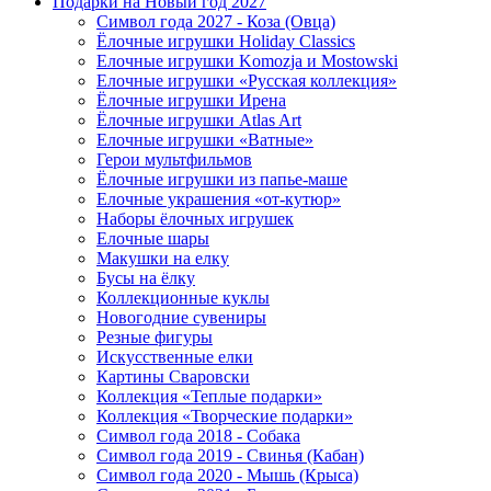
Подарки на Новый год 2027
Символ года 2027 - Коза (Овца)
Ёлочные игрушки Holiday Classics
Елочные игрушки Komozja и Mostowski
Елочные игрушки «Русская коллекция»
Ёлочные игрушки Ирена
Ёлочные игрушки Atlas Art
Елочные игрушки «Ватные»
Герои мультфильмов
Ёлочные игрушки из папье-маше
Елочные украшения «от-кутюр»
Наборы ёлочных игрушек
Елочные шары
Макушки на елку
Бусы на ёлку
Коллекционные куклы
Новогодние сувениры
Резные фигуры
Искусственные елки
Картины Сваровски
Коллекция «Теплые подарки»
Коллекция «Творческие подарки»
Символ года 2018 - Собака
Символ года 2019 - Свинья (Кабан)
Символ года 2020 - Мышь (Крыса)