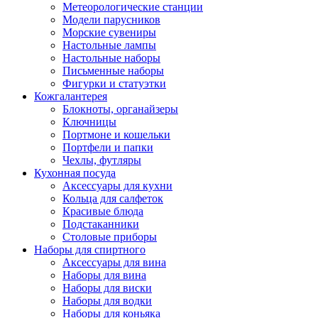
Метеорологические станции
Модели парусников
Морские сувениры
Настольные лампы
Настольные наборы
Письменные наборы
Фигурки и статуэтки
Кожгалантерея
Блокноты, органайзеры
Ключницы
Портмоне и кошельки
Портфели и папки
Чехлы, футляры
Кухонная посуда
Аксессуары для кухни
Кольца для салфеток
Красивые блюда
Подстаканники
Столовые приборы
Наборы для спиртного
Аксессуары для вина
Наборы для вина
Наборы для виски
Наборы для водки
Наборы для коньяка