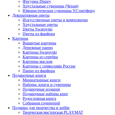
Фигурки Disney
Хрустальные сувениры (Чехия)
Юмористические сувениры У.Стретфорд
Декоративные цветы
Искусственные цветы и композиции
Хрустальные цветы
Цветы Swarovski
Цветы из фарфора
Картины
Вышитые картины
Денежные панно
Картины Swarovski
Картины из серебра
Картины маслом
Картины с символами России
Панно из фарфора
Подарочные книги
Миниатюрные книги
Наборы: книги и сувениры
Подарочные издания
Подарочные наборы книг
Родословная книга
Собрания сочинений
Подарки для творчества и хобби
Творческая мастерская PLAYMAT