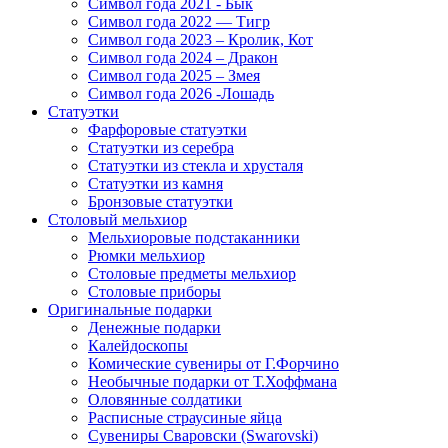
Символ года 2021 - Бык
Символ года 2022 — Тигр
Символ года 2023 – Кролик, Кот
Символ года 2024 – Дракон
Символ года 2025 – Змея
Символ года 2026 -Лошадь
Статуэтки
Фарфоровые статуэтки
Статуэтки из серебра
Статуэтки из стекла и хрусталя
Статуэтки из камня
Бронзовые статуэтки
Столовый мельхиор
Мельхиоровые подстаканники
Рюмки мельхиор
Столовые предметы мельхиор
Столовые приборы
Оригинальные подарки
Денежные подарки
Калейдоскопы
Комические сувениры от Г.Форчино
Необычные подарки от Т.Хоффмана
Оловянные солдатики
Расписные страусиные яйца
Сувениры Сваровски (Swarovski)