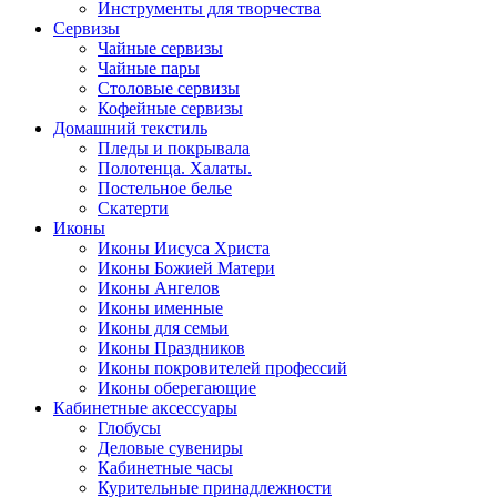
Инструменты для творчества
Cервизы
Чайные сервизы
Чайные пары
Столовые сервизы
Кофейные сервизы
Домашний текстиль
Пледы и покрывала
Полотенца. Халаты.
Постельное белье
Скатерти
Иконы
Иконы Иисуса Христа
Иконы Божией Матери
Иконы Ангелов
Иконы именные
Иконы для семьи
Иконы Праздников
Иконы покровителей профессий
Иконы оберегающие
Кабинетные аксессуары
Глобусы
Деловые сувениры
Кабинетные часы
Курительные принадлежности