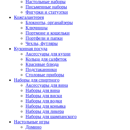
Настольные наборы
Письменные наборы
Фигурки и статуэтки
Кожгалантерея
Блокноты, органайзеры
Ключницы
Портмоне и кошельки
Портфели и папки
Чехлы, футляры
Кухонная посуда
Аксессуары для кухни
Кольца для салфеток
Красивые блюда
Подстаканники
Столовые приборы
Наборы для спиртного
Аксессуары для вина
Наборы для вина
Наборы для виски
Наборы для водки
Наборы для коньяка
Наборы для ликера
Наборы для шампанского
Настольные игры
Домино