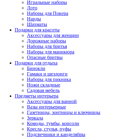
Игральные наборы
Лото
Наборы для Покера
Нарды
Шахматы
Подарки для красоты
Аксессуары для женщин
Дорожные наборы
Наборы для бритья
Наборы для маникюра
Опасные бритвы
Подарки для отдыха
Бинокли
Гамаки и шезлонги
Наборы для пикника
Ножи складные
Садовая мебель
Предметы интерьера
Аксессуары для ванной
Вазы интерьерные
Газетницы, зонтницы и ключницы
Зеркала
Комоды, тумбы, консоли
Кресла, стулья, пуфы
Подсвечники и канделябры