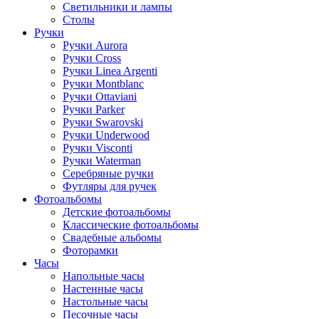
Светильники и лампы
Столы
Ручки
Ручки Aurora
Ручки Cross
Ручки Linea Argenti
Ручки Montblanc
Ручки Ottaviani
Ручки Parker
Ручки Swarovski
Ручки Underwood
Ручки Visconti
Ручки Waterman
Серебряные ручки
Футляры для ручек
Фотоальбомы
Детские фотоальбомы
Классические фотоальбомы
Свадебные альбомы
Фоторамки
Часы
Напольные часы
Настенные часы
Настольные часы
Песочные часы