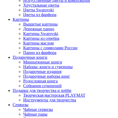
Искусственные цветы и композиции
Хрустальные цветы
Цветы Swarovski
Цветы из фарфора
Картины
Вышитые картины
Денежные панно
Картины Swarovski
Картины из серебра
Картины маслом
Картины с символами России
Панно из фарфора
Подарочные книги
Миниатюрные книги
Наборы: книги и сувениры
Подарочные издания
Подарочные наборы книг
Родословная книга
Собрания сочинений
Подарки для творчества и хобби
Творческая мастерская PLAYMAT
Инструменты для творчества
Cервизы
Чайные сервизы
Чайные пары