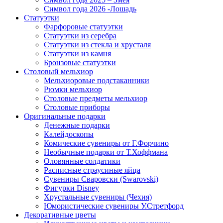
Символ года 2026 -Лошадь
Статуэтки
Фарфоровые статуэтки
Статуэтки из серебра
Статуэтки из стекла и хрусталя
Статуэтки из камня
Бронзовые статуэтки
Столовый мельхиор
Мельхиоровые подстаканники
Рюмки мельхиор
Столовые предметы мельхиор
Столовые приборы
Оригинальные подарки
Денежные подарки
Калейдоскопы
Комические сувениры от Г.Форчино
Необычные подарки от Т.Хоффмана
Оловянные солдатики
Расписные страусиные яйца
Сувениры Сваровски (Swarovski)
Фигурки Disney
Хрустальные сувениры (Чехия)
Юмористические сувениры У.Стретфорд
Декоративные цветы