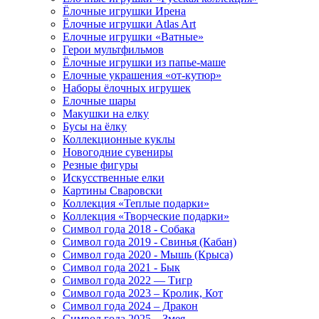
Ёлочные игрушки Ирена
Ёлочные игрушки Atlas Art
Елочные игрушки «Ватные»
Герои мультфильмов
Ёлочные игрушки из папье-маше
Елочные украшения «от-кутюр»
Наборы ёлочных игрушек
Елочные шары
Макушки на елку
Бусы на ёлку
Коллекционные куклы
Новогодние сувениры
Резные фигуры
Искусственные елки
Картины Сваровски
Коллекция «Теплые подарки»
Коллекция «Творческие подарки»
Символ года 2018 - Собака
Символ года 2019 - Свинья (Кабан)
Символ года 2020 - Мышь (Крыса)
Символ года 2021 - Бык
Символ года 2022 — Тигр
Символ года 2023 – Кролик, Кот
Символ года 2024 – Дракон
Символ года 2025 – Змея