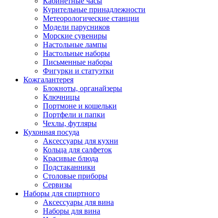
Кабинетные часы
Курительные принадлежности
Метеорологические станции
Модели парусников
Морские сувениры
Настольные лампы
Настольные наборы
Письменные наборы
Фигурки и статуэтки
Кожгалантерея
Блокноты, органайзеры
Ключницы
Портмоне и кошельки
Портфели и папки
Чехлы, футляры
Кухонная посуда
Аксессуары для кухни
Кольца для салфеток
Красивые блюда
Подстаканники
Столовые приборы
Cервизы
Наборы для спиртного
Аксессуары для вина
Наборы для вина