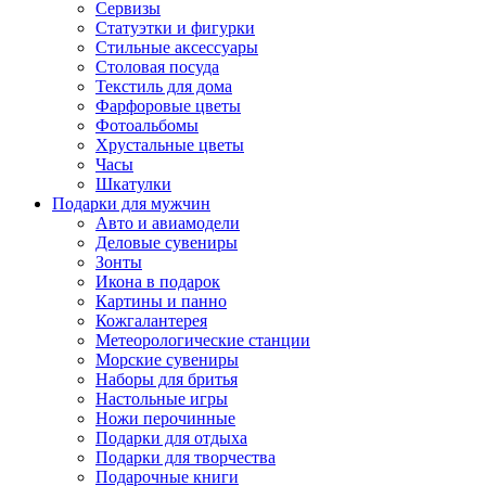
Сервизы
Статуэтки и фигурки
Стильные аксессуары
Столовая посуда
Текстиль для дома
Фарфоровые цветы
Фотоальбомы
Хрустальные цветы
Часы
Шкатулки
Подарки для мужчин
Авто и авиамодели
Деловые сувениры
Зонты
Икона в подарок
Картины и панно
Кожгалантерея
Метеорологические станции
Морские сувениры
Наборы для бритья
Настольные игры
Ножи перочинные
Подарки для отдыха
Подарки для творчества
Подарочные книги