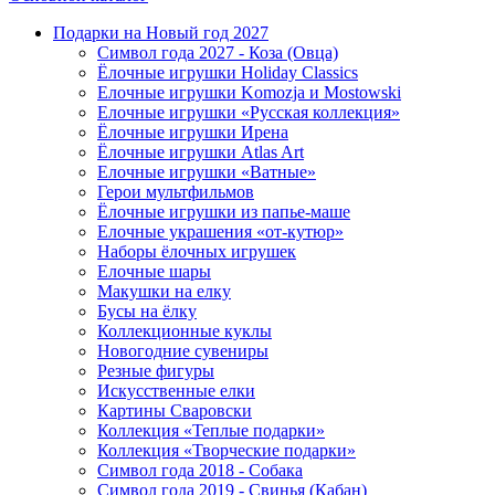
Подарки на Новый год 2027
Символ года 2027 - Коза (Овца)
Ёлочные игрушки Holiday Classics
Елочные игрушки Komozja и Mostowski
Елочные игрушки «Русская коллекция»
Ёлочные игрушки Ирена
Ёлочные игрушки Atlas Art
Елочные игрушки «Ватные»
Герои мультфильмов
Ёлочные игрушки из папье-маше
Елочные украшения «от-кутюр»
Наборы ёлочных игрушек
Елочные шары
Макушки на елку
Бусы на ёлку
Коллекционные куклы
Новогодние сувениры
Резные фигуры
Искусственные елки
Картины Сваровски
Коллекция «Теплые подарки»
Коллекция «Творческие подарки»
Символ года 2018 - Собака
Символ года 2019 - Свинья (Кабан)