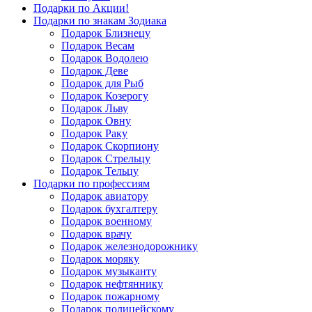
Подарки по Акции!
Подарки по знакам Зодиака
Подарок Близнецу
Подарок Весам
Подарок Водолею
Подарок Деве
Подарок для Рыб
Подарок Козерогу
Подарок Льву
Подарок Овну
Подарок Раку
Подарок Скорпиону
Подарок Стрельцу
Подарок Тельцу
Подарки по профессиям
Подарок авиатору
Подарок бухгалтеру
Подарок военному
Подарок врачу
Подарок железнодорожнику
Подарок моряку
Подарок музыканту
Подарок нефтяннику
Подарок пожарному
Подарок полицейскому