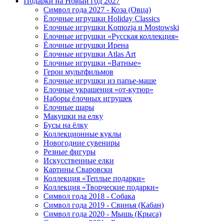
Подарки на Новый год 2027
Символ года 2027 - Коза (Овца)
Ёлочные игрушки Holiday Classics
Елочные игрушки Komozja и Mostowski
Елочные игрушки «Русская коллекция»
Ёлочные игрушки Ирена
Ёлочные игрушки Atlas Art
Елочные игрушки «Ватные»
Герои мультфильмов
Ёлочные игрушки из папье-маше
Елочные украшения «от-кутюр»
Наборы ёлочных игрушек
Елочные шары
Макушки на елку
Бусы на ёлку
Коллекционные куклы
Новогодние сувениры
Резные фигуры
Искусственные елки
Картины Сваровски
Коллекция «Теплые подарки»
Коллекция «Творческие подарки»
Символ года 2018 - Собака
Символ года 2019 - Свинья (Кабан)
Символ года 2020 - Мышь (Крыса)