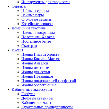
Инструменты для творчества
Cервизы
Чайные сервизы
Чайные пары
Столовые сервизы
Кофейные сервизы
Домашний текстиль
Пледы и покрывала
Полотенца. Халаты.
Постельное белье
Скатерти
Иконы
Иконы Иисуса Христа
Иконы Божией Матери
Иконы Ангелов
Иконы именные
Иконы для семьи
Иконы Праздников
Иконы покровителей профессий
Иконы оберегающие
Кабинетные аксессуары
Глобусы
Деловые сувениры
Кабинетные часы
Курительные принадлежности