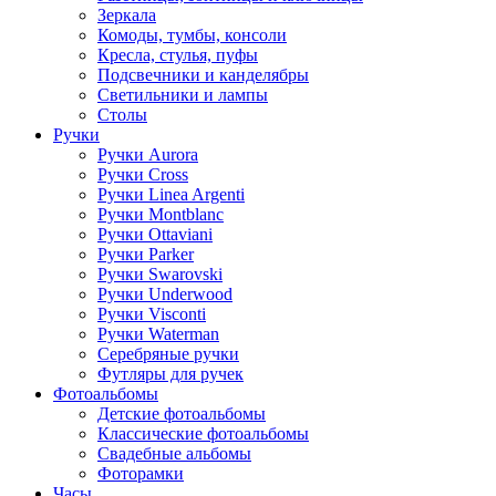
Зеркала
Комоды, тумбы, консоли
Кресла, стулья, пуфы
Подсвечники и канделябры
Светильники и лампы
Столы
Ручки
Ручки Aurora
Ручки Cross
Ручки Linea Argenti
Ручки Montblanc
Ручки Ottaviani
Ручки Parker
Ручки Swarovski
Ручки Underwood
Ручки Visconti
Ручки Waterman
Серебряные ручки
Футляры для ручек
Фотоальбомы
Детские фотоальбомы
Классические фотоальбомы
Свадебные альбомы
Фоторамки
Часы