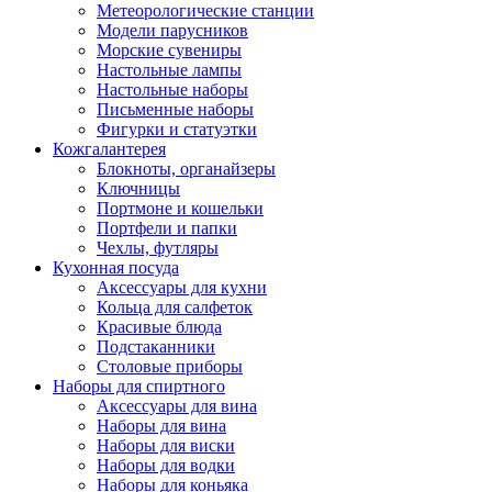
Метеорологические станции
Модели парусников
Морские сувениры
Настольные лампы
Настольные наборы
Письменные наборы
Фигурки и статуэтки
Кожгалантерея
Блокноты, органайзеры
Ключницы
Портмоне и кошельки
Портфели и папки
Чехлы, футляры
Кухонная посуда
Аксессуары для кухни
Кольца для салфеток
Красивые блюда
Подстаканники
Столовые приборы
Наборы для спиртного
Аксессуары для вина
Наборы для вина
Наборы для виски
Наборы для водки
Наборы для коньяка