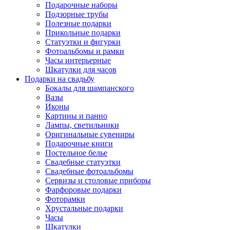
Подарочные наборы
Подзорные трубы
Полезные подарки
Прикольные подарки
Статуэтки и фигурки
Фотоальбомы и рамки
Часы интерьерные
Шкатулки для часов
Подарки на свадьбу
Бокалы для шампанского
Вазы
Иконы
Картины и панно
Лампы, светильники
Оригинальные сувениры
Подарочные книги
Постельное белье
Свадебные статуэтки
Свадебные фотоальбомы
Сервизы и столовые приборы
Фарфоровые подарки
Фоторамки
Хрустальные подарки
Часы
Шкатулки