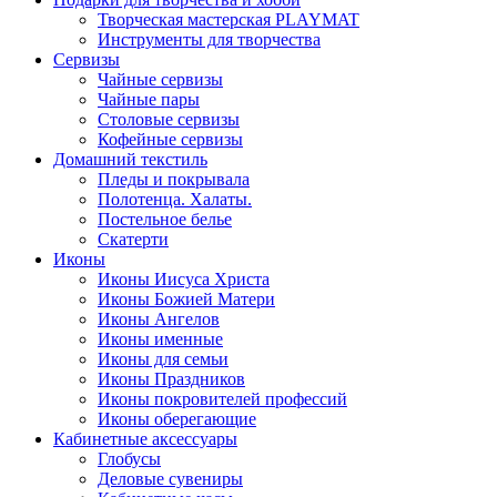
Творческая мастерская PLAYMAT
Инструменты для творчества
Cервизы
Чайные сервизы
Чайные пары
Столовые сервизы
Кофейные сервизы
Домашний текстиль
Пледы и покрывала
Полотенца. Халаты.
Постельное белье
Скатерти
Иконы
Иконы Иисуса Христа
Иконы Божией Матери
Иконы Ангелов
Иконы именные
Иконы для семьи
Иконы Праздников
Иконы покровителей профессий
Иконы оберегающие
Кабинетные аксессуары
Глобусы
Деловые сувениры