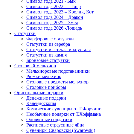
Символ года 2021 - Бык
Символ года 2022 — Тигр
Символ года 2023 – Кролик, Кот
Символ года 2024 – Дракон
Символ года 2025 – Змея
Символ года 2026 -Лошадь
Статуэтки
Фарфоровые статуэтки
Статуэтки из серебра
Статуэтки из стекла и хрусталя
Статуэтки из камня
Бронзовые статуэтки
Столовый мельхиор
Мельхиоровые подстаканники
Рюмки мельхиор
Столовые предметы мельхиор
Столовые приборы
Оригинальные подарки
Денежные подарки
Калейдоскопы
Комические сувениры от Г.Форчино
Необычные подарки от Т.Хоффмана
Оловянные солдатики
Расписные страусиные яйца
Сувениры Сваровски (Swarovski)