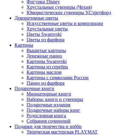
Фигурки Disney
Хрустальные сувениры (Чехия)
Юмористические сувениры У.Стретфорд
Декоративные цветы
Искусственные цветы и композиции
Хрустальные цветы
Цветы Swarovski
Цветы из фарфора
Картины
Вышитые картины
Денежные панно
Картины Swarovski
Картины из серебра
Картины маслом
Картины с символами России
Панно из фарфора
Подарочные книги
Миниатюрные книги
Наборы: книги и сувениры
Подарочные издания
Подарочные наборы книг
Родословная книга
Собрания сочинений
Подарки для творчества и хобби
Творческая мастерская PLAYMAT