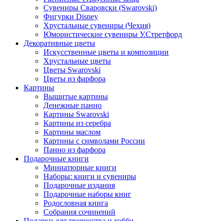
Сувениры Сваровски (Swarovski)
Фигурки Disney
Хрустальные сувениры (Чехия)
Юмористические сувениры У.Стретфорд
Декоративные цветы
Искусственные цветы и композиции
Хрустальные цветы
Цветы Swarovski
Цветы из фарфора
Картины
Вышитые картины
Денежные панно
Картины Swarovski
Картины из серебра
Картины маслом
Картины с символами России
Панно из фарфора
Подарочные книги
Миниатюрные книги
Наборы: книги и сувениры
Подарочные издания
Подарочные наборы книг
Родословная книга
Собрания сочинений
Подарки для творчества и хобби