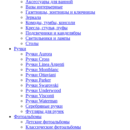
Аксессуары для ванной
Вазы интерьерные
Газетницы, зонтницы и ключницы
Зеркала
Комоды, тумбы, консоли
Кресла, стулья, пуфы
Подсвечники и канделябры
Светильники и лампы
Столы
Ручки
Ручки Aurora
Ручки Cross
Ручки Linea Argenti
Ручки Montblanc
Ручки Ottaviani
Ручки Parker
Ручки Swarovski
Ручки Underwood
Ручки Visconti
Ручки Waterman
Серебряные ручки
Футляры для ручек
Фотоальбомы
Детские фотоальбомы
Классические фотоальбомы