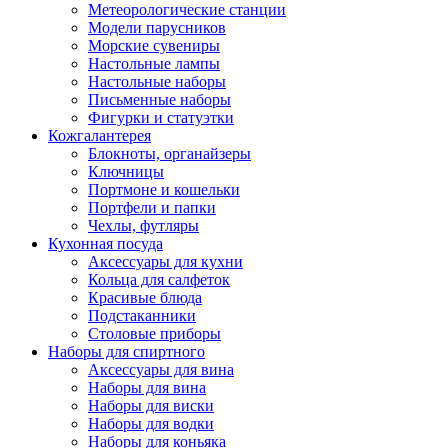
Метеорологические станции
Модели парусников
Морские сувениры
Настольные лампы
Настольные наборы
Письменные наборы
Фигурки и статуэтки
Кожгалантерея
Блокноты, органайзеры
Ключницы
Портмоне и кошельки
Портфели и папки
Чехлы, футляры
Кухонная посуда
Аксессуары для кухни
Кольца для салфеток
Красивые блюда
Подстаканники
Столовые приборы
Наборы для спиртного
Аксессуары для вина
Наборы для вина
Наборы для виски
Наборы для водки
Наборы для коньяка