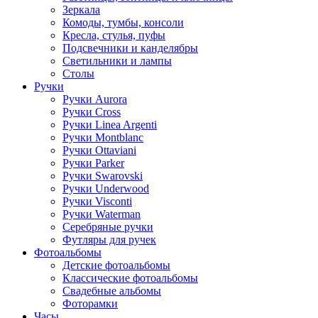
Зеркала
Комоды, тумбы, консоли
Кресла, стулья, пуфы
Подсвечники и канделябры
Светильники и лампы
Столы
Ручки
Ручки Aurora
Ручки Cross
Ручки Linea Argenti
Ручки Montblanc
Ручки Ottaviani
Ручки Parker
Ручки Swarovski
Ручки Underwood
Ручки Visconti
Ручки Waterman
Серебряные ручки
Футляры для ручек
Фотоальбомы
Детские фотоальбомы
Классические фотоальбомы
Свадебные альбомы
Фоторамки
Часы