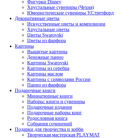
Фигурки Disney
Хрустальные сувениры (Чехия)
Юмористические сувениры У.Стретфорд
Декоративные цветы
Искусственные цветы и композиции
Хрустальные цветы
Цветы Swarovski
Цветы из фарфора
Картины
Вышитые картины
Денежные панно
Картины Swarovski
Картины из серебра
Картины маслом
Картины с символами России
Панно из фарфора
Подарочные книги
Миниатюрные книги
Наборы: книги и сувениры
Подарочные издания
Подарочные наборы книг
Родословная книга
Собрания сочинений
Подарки для творчества и хобби
Творческая мастерская PLAYMAT