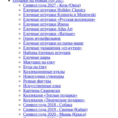
Подарки на Новый год 2027
Символ года 2027 - Коза (Овца)
Ёлочные игрушки Holiday Classics
Елочные игрушки Komozja и Mostowski
Елочные игрушки «Русская коллекция»
Ёлочные игрушки Ирена
Ёлочные игрушки Atlas Art
Елочные игрушки «Ватные»
Герои мультфильмов
Ёлочные игрушки из папье-маше
Елочные украшения «от-кутюр»
Наборы ёлочных игрушек
Елочные шары
Макушки на елку
Бусы на ёлку
Коллекционные куклы
Новогодние сувениры
Резные фигуры
Искусственные елки
Картины Сваровски
Коллекция «Теплые подарки»
Коллекция «Творческие подарки»
Символ года 2018 - Собака
Символ года 2019 - Свинья (Кабан)
Символ года 2020 - Мышь (Крыса)