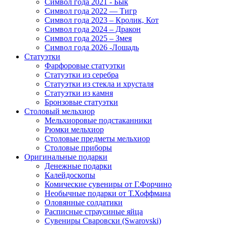
Символ года 2021 - Бык
Символ года 2022 — Тигр
Символ года 2023 – Кролик, Кот
Символ года 2024 – Дракон
Символ года 2025 – Змея
Символ года 2026 -Лошадь
Статуэтки
Фарфоровые статуэтки
Статуэтки из серебра
Статуэтки из стекла и хрусталя
Статуэтки из камня
Бронзовые статуэтки
Столовый мельхиор
Мельхиоровые подстаканники
Рюмки мельхиор
Столовые предметы мельхиор
Столовые приборы
Оригинальные подарки
Денежные подарки
Калейдоскопы
Комические сувениры от Г.Форчино
Необычные подарки от Т.Хоффмана
Оловянные солдатики
Расписные страусиные яйца
Сувениры Сваровски (Swarovski)