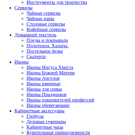
Инструменты для творчества
Cервизы
Чайные сервизы
Чайные пары
Столовые сервизы
Кофейные сервизы
Домашний текстиль
Пледы и покрывала
Полотенца. Халаты.
Постельное белье
Скатерти
Иконы
Иконы Иисуса Христа
Иконы Божией Матери
Иконы Ангелов
Иконы именные
Иконы для семьи
Иконы Праздников
Иконы покровителей профессий
Иконы оберегающие
Кабинетные аксессуары
Глобусы
Деловые сувениры
Кабинетные часы
Курительные принадлежности