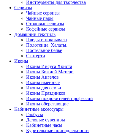
Инструменты для творчества
Cервизы
Чайные сервизы
Чайные пары
Столовые сервизы
Кофейные сервизы
Домашний текстиль
Пледы и покрывала
Полотенца. Халаты.
Постельное белье
Скатерти
Иконы
Иконы Иисуса Христа
Иконы Божией Матери
Иконы Ангелов
Иконы именные
Иконы для семьи
Иконы Праздников
Иконы покровителей профессий
Иконы оберегающие
Кабинетные аксессуары
Глобусы
Деловые сувениры
Кабинетные часы
Курительные принадлежности