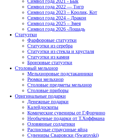
Символ года 2021 - Бык
Символ года 2022 — Тигр
Символ года 2023 – Кролик, Кот
Символ года 2024 – Дракон
Символ года 2025 – Змея
Символ года 2026 -Лошадь
Статуэтки
Фарфоровые статуэтки
Статуэтки из серебра
Статуэтки из стекла и хрусталя
Статуэтки из камня
Бронзовые статуэтки
Столовый мельхиор
Мельхиоровые подстаканники
Рюмки мельхиор
Столовые предметы мельхиор
Столовые приборы
Оригинальные подарки
Денежные подарки
Калейдоскопы
Комические сувениры от Г.Форчино
Необычные подарки от Т.Хоффмана
Оловянные солдатики
Расписные страусиные яйца
Сувениры Сваровски (Swarovski)