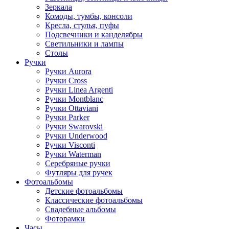
Зеркала
Комоды, тумбы, консоли
Кресла, стулья, пуфы
Подсвечники и канделябры
Светильники и лампы
Столы
Ручки
Ручки Aurora
Ручки Cross
Ручки Linea Argenti
Ручки Montblanc
Ручки Ottaviani
Ручки Parker
Ручки Swarovski
Ручки Underwood
Ручки Visconti
Ручки Waterman
Серебряные ручки
Футляры для ручек
Фотоальбомы
Детские фотоальбомы
Классические фотоальбомы
Свадебные альбомы
Фоторамки
Часы