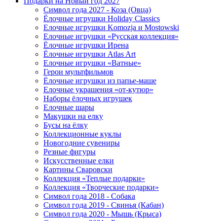
Подарки на Новый год 2027
Символ года 2027 - Коза (Овца)
Ёлочные игрушки Holiday Classics
Елочные игрушки Komozja и Mostowski
Елочные игрушки «Русская коллекция»
Ёлочные игрушки Ирена
Ёлочные игрушки Atlas Art
Елочные игрушки «Ватные»
Герои мультфильмов
Ёлочные игрушки из папье-маше
Елочные украшения «от-кутюр»
Наборы ёлочных игрушек
Елочные шары
Макушки на елку
Бусы на ёлку
Коллекционные куклы
Новогодние сувениры
Резные фигуры
Искусственные елки
Картины Сваровски
Коллекция «Теплые подарки»
Коллекция «Творческие подарки»
Символ года 2018 - Собака
Символ года 2019 - Свинья (Кабан)
Символ года 2020 - Мышь (Крыса)