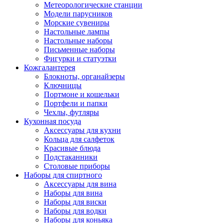
Метеорологические станции
Модели парусников
Морские сувениры
Настольные лампы
Настольные наборы
Письменные наборы
Фигурки и статуэтки
Кожгалантерея
Блокноты, органайзеры
Ключницы
Портмоне и кошельки
Портфели и папки
Чехлы, футляры
Кухонная посуда
Аксессуары для кухни
Кольца для салфеток
Красивые блюда
Подстаканники
Столовые приборы
Наборы для спиртного
Аксессуары для вина
Наборы для вина
Наборы для виски
Наборы для водки
Наборы для коньяка