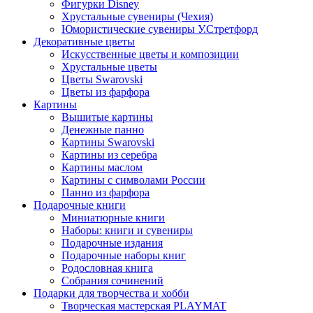
Фигурки Disney
Хрустальные сувениры (Чехия)
Юмористические сувениры У.Стретфорд
Декоративные цветы
Искусственные цветы и композиции
Хрустальные цветы
Цветы Swarovski
Цветы из фарфора
Картины
Вышитые картины
Денежные панно
Картины Swarovski
Картины из серебра
Картины маслом
Картины с символами России
Панно из фарфора
Подарочные книги
Миниатюрные книги
Наборы: книги и сувениры
Подарочные издания
Подарочные наборы книг
Родословная книга
Собрания сочинений
Подарки для творчества и хобби
Творческая мастерская PLAYMAT