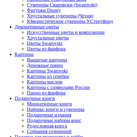
Сувениры Сваровски (Swarovski)
Фигурки Disney
Хрустальные сувениры (Чехия)
Юмористические сувениры У.Стретфорд
Декоративные цветы
Искусственные цветы и композиции
Хрустальные цветы
Цветы Swarovski
Цветы из фарфора
Картины
Вышитые картины
Денежные панно
Картины Swarovski
Картины из серебра
Картины маслом
Картины с символами России
Панно из фарфора
Подарочные книги
Миниатюрные книги
Наборы: книги и сувениры
Подарочные издания
Подарочные наборы книг
Родословная книга
Собрания сочинений
Подарки для творчества и хобби