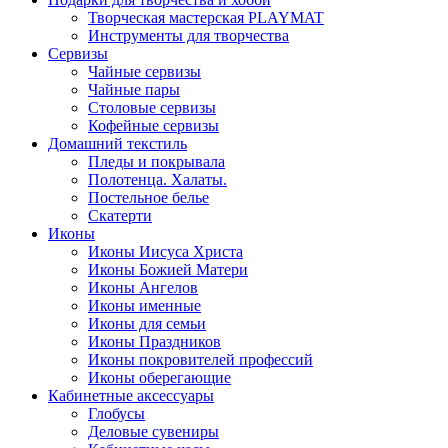
Творческая мастерская PLAYMAT
Инструменты для творчества
Cервизы
Чайные сервизы
Чайные пары
Столовые сервизы
Кофейные сервизы
Домашний текстиль
Пледы и покрывала
Полотенца. Халаты.
Постельное белье
Скатерти
Иконы
Иконы Иисуса Христа
Иконы Божией Матери
Иконы Ангелов
Иконы именные
Иконы для семьи
Иконы Праздников
Иконы покровителей профессий
Иконы оберегающие
Кабинетные аксессуары
Глобусы
Деловые сувениры