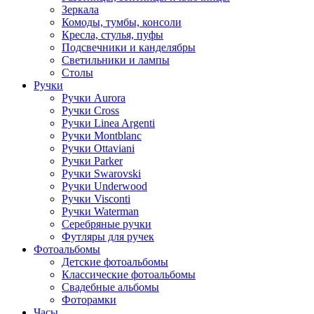
Зеркала
Комоды, тумбы, консоли
Кресла, стулья, пуфы
Подсвечники и канделябры
Светильники и лампы
Столы
Ручки
Ручки Aurora
Ручки Cross
Ручки Linea Argenti
Ручки Montblanc
Ручки Ottaviani
Ручки Parker
Ручки Swarovski
Ручки Underwood
Ручки Visconti
Ручки Waterman
Серебряные ручки
Футляры для ручек
Фотоальбомы
Детские фотоальбомы
Классические фотоальбомы
Свадебные альбомы
Фоторамки
Часы