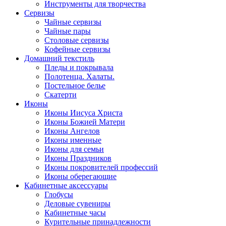
Инструменты для творчества
Cервизы
Чайные сервизы
Чайные пары
Столовые сервизы
Кофейные сервизы
Домашний текстиль
Пледы и покрывала
Полотенца. Халаты.
Постельное белье
Скатерти
Иконы
Иконы Иисуса Христа
Иконы Божией Матери
Иконы Ангелов
Иконы именные
Иконы для семьи
Иконы Праздников
Иконы покровителей профессий
Иконы оберегающие
Кабинетные аксессуары
Глобусы
Деловые сувениры
Кабинетные часы
Курительные принадлежности