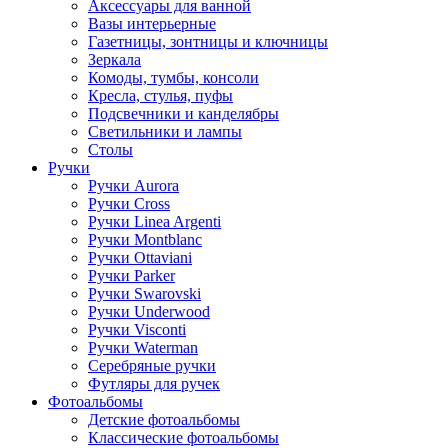
Аксессуары для ванной
Вазы интерьерные
Газетницы, зонтницы и ключницы
Зеркала
Комоды, тумбы, консоли
Кресла, стулья, пуфы
Подсвечники и канделябры
Светильники и лампы
Столы
Ручки
Ручки Aurora
Ручки Cross
Ручки Linea Argenti
Ручки Montblanc
Ручки Ottaviani
Ручки Parker
Ручки Swarovski
Ручки Underwood
Ручки Visconti
Ручки Waterman
Серебряные ручки
Футляры для ручек
Фотоальбомы
Детские фотоальбомы
Классические фотоальбомы