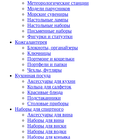
Метеорологические станции
Модели парусников
Морские сувениры
Настольные лампы
Настольные наборы
Письменные наборы
Фигурки и статуэтки
Кожгалантерея
Блокноты, органайзеры
Ключницы
Портмоне и кошельки
Портфели и папки
Чехлы, футляры
Кухонная посуда
Аксессуары для кухни
Кольца для салфеток
Красивые блюда
Подстаканники
Столовые приборы
Наборы для спиртного
Аксессуары для вина
Наборы для вина
Наборы для виски
Наборы для водки
Наборы для коньяка