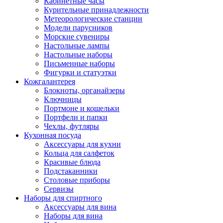
Кабинетные часы
Курительные принадлежности
Метеорологические станции
Модели парусников
Морские сувениры
Настольные лампы
Настольные наборы
Письменные наборы
Фигурки и статуэтки
Кожгалантерея
Блокноты, органайзеры
Ключницы
Портмоне и кошельки
Портфели и папки
Чехлы, футляры
Кухонная посуда
Аксессуары для кухни
Кольца для салфеток
Красивые блюда
Подстаканники
Столовые приборы
Cервизы
Наборы для спиртного
Аксессуары для вина
Наборы для вина