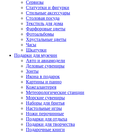
Сервизы
Статуэтки и фигурки
Стильные аксессуары
Столовая посуда
Текстиль для дома
Фарфоровые цветы
Фотоальбомы
Хрустальные цветы
Часы
Шкатулки
Подарки для мужчин
Авто и авиамодели
Деловые сувениры
Зонты
Икона в подарок
Картины и панно
Кожгалантерея
Метеорологические станции
Морские сувениры
Наборы для бритья
Настольные игры
Ножи перочинные
Подарки для отдыха
Подарки для творчества
Подарочные книги