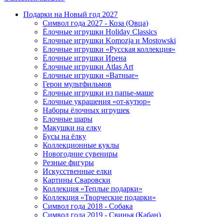
Подарки на Новый год 2027
Символ года 2027 - Коза (Овца)
Ёлочные игрушки Holiday Classics
Елочные игрушки Komozja и Mostowski
Елочные игрушки «Русская коллекция»
Ёлочные игрушки Ирена
Ёлочные игрушки Atlas Art
Елочные игрушки «Ватные»
Герои мультфильмов
Ёлочные игрушки из папье-маше
Елочные украшения «от-кутюр»
Наборы ёлочных игрушек
Елочные шары
Макушки на елку
Бусы на ёлку
Коллекционные куклы
Новогодние сувениры
Резные фигуры
Искусственные елки
Картины Сваровски
Коллекция «Теплые подарки»
Коллекция «Творческие подарки»
Символ года 2018 - Собака
Символ года 2019 - Свинья (Кабан)