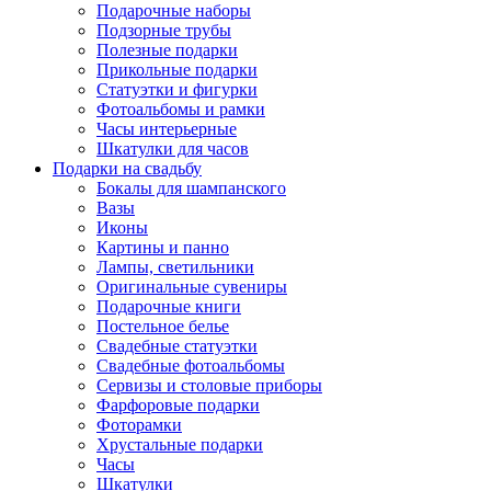
Подарочные наборы
Подзорные трубы
Полезные подарки
Прикольные подарки
Статуэтки и фигурки
Фотоальбомы и рамки
Часы интерьерные
Шкатулки для часов
Подарки на свадьбу
Бокалы для шампанского
Вазы
Иконы
Картины и панно
Лампы, светильники
Оригинальные сувениры
Подарочные книги
Постельное белье
Свадебные статуэтки
Свадебные фотоальбомы
Сервизы и столовые приборы
Фарфоровые подарки
Фоторамки
Хрустальные подарки
Часы
Шкатулки