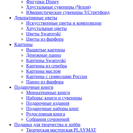
Фигурки Disney
Хрустальные сувениры (Чехия)
Юмористические сувениры У.Стретфорд
Декоративные цветы
Искусственные цветы и композиции
Хрустальные цветы
Цветы Swarovski
Цветы из фарфора
Картины
Вышитые картины
Денежные панно
Картины Swarovski
Картины из серебра
Картины маслом
Картины с символами России
Панно из фарфора
Подарочные книги
Миниатюрные книги
Наборы: книги и сувениры
Подарочные издания
Подарочные наборы книг
Родословная книга
Собрания сочинений
Подарки для творчества и хобби
Творческая мастерская PLAYMAT