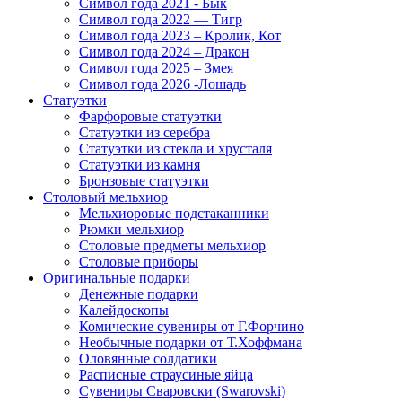
Символ года 2021 - Бык
Символ года 2022 — Тигр
Символ года 2023 – Кролик, Кот
Символ года 2024 – Дракон
Символ года 2025 – Змея
Символ года 2026 -Лошадь
Статуэтки
Фарфоровые статуэтки
Статуэтки из серебра
Статуэтки из стекла и хрусталя
Статуэтки из камня
Бронзовые статуэтки
Столовый мельхиор
Мельхиоровые подстаканники
Рюмки мельхиор
Столовые предметы мельхиор
Столовые приборы
Оригинальные подарки
Денежные подарки
Калейдоскопы
Комические сувениры от Г.Форчино
Необычные подарки от Т.Хоффмана
Оловянные солдатики
Расписные страусиные яйца
Сувениры Сваровски (Swarovski)