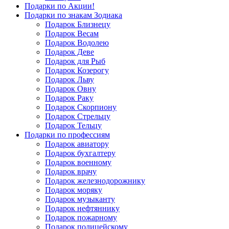
Подарки по Акции!
Подарки по знакам Зодиака
Подарок Близнецу
Подарок Весам
Подарок Водолею
Подарок Деве
Подарок для Рыб
Подарок Козерогу
Подарок Льву
Подарок Овну
Подарок Раку
Подарок Скорпиону
Подарок Стрельцу
Подарок Тельцу
Подарки по профессиям
Подарок авиатору
Подарок бухгалтеру
Подарок военному
Подарок врачу
Подарок железнодорожнику
Подарок моряку
Подарок музыканту
Подарок нефтяннику
Подарок пожарному
Подарок полицейскому