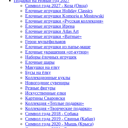
Подарки на Новый год 2027
Символ года 2027 - Коза (Овца)
Ёлочные игрушки Holiday Classics
Елочные игрушки Komozja и Mostowski
Елочные игрушки «Русская коллекция»
Ёлочные игрушки Ирена
Ёлочные игрушки Atlas Art
Елочные игрушки «Ватные»
Герои мультфильмов
Ёлочные игрушки из папье-маше
Елочные украшения «от-кутюр»
Наборы ёлочных игрушек
Елочные шары
Макушки на елку
Бусы на ёлку
Коллекционные куклы
Новогодние сувениры
Резные фигуры
Искусственные елки
Картины Сваровски
Коллекция «Теплые подарки»
Коллекция «Творческие подарки»
Символ года 2018 - Собака
Символ года 2019 - Свинья (Кабан)
Символ года 2020 - Мышь (Крыса)