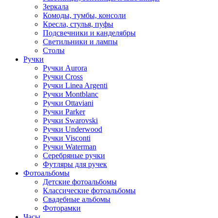
Зеркала
Комоды, тумбы, консоли
Кресла, стулья, пуфы
Подсвечники и канделябры
Светильники и лампы
Столы
Ручки
Ручки Aurora
Ручки Cross
Ручки Linea Argenti
Ручки Montblanc
Ручки Ottaviani
Ручки Parker
Ручки Swarovski
Ручки Underwood
Ручки Visconti
Ручки Waterman
Серебряные ручки
Футляры для ручек
Фотоальбомы
Детские фотоальбомы
Классические фотоальбомы
Свадебные альбомы
Фоторамки
Часы