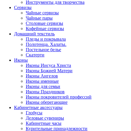
Инструменты для творчества
Cервизы
Чайные сервизы
Чайные пары
Столовые сервизы
Кофейные сервизы
Домашний текстиль
Пледы и покрывала
Полотенца. Халаты.
Постельное белье
Скатерти
Иконы
Иконы Иисуса Христа
Иконы Божией Матери
Иконы Ангелов
Иконы именные
Иконы для семьи
Иконы Праздников
Иконы покровителей профессий
Иконы оберегающие
Кабинетные аксессуары
Глобусы
Деловые сувениры
Кабинетные часы
Курительные принадлежности