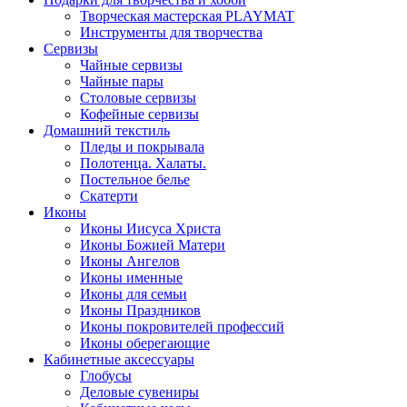
Творческая мастерская PLAYMAT
Инструменты для творчества
Cервизы
Чайные сервизы
Чайные пары
Столовые сервизы
Кофейные сервизы
Домашний текстиль
Пледы и покрывала
Полотенца. Халаты.
Постельное белье
Скатерти
Иконы
Иконы Иисуса Христа
Иконы Божией Матери
Иконы Ангелов
Иконы именные
Иконы для семьи
Иконы Праздников
Иконы покровителей профессий
Иконы оберегающие
Кабинетные аксессуары
Глобусы
Деловые сувениры