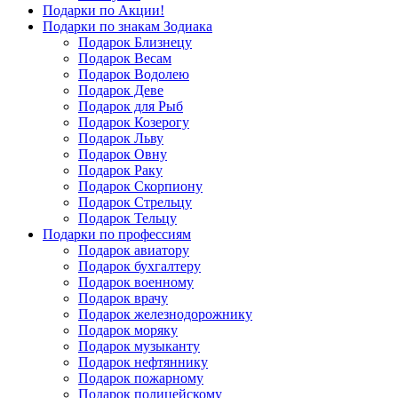
Подарки по Акции!
Подарки по знакам Зодиака
Подарок Близнецу
Подарок Весам
Подарок Водолею
Подарок Деве
Подарок для Рыб
Подарок Козерогу
Подарок Льву
Подарок Овну
Подарок Раку
Подарок Скорпиону
Подарок Стрельцу
Подарок Тельцу
Подарки по профессиям
Подарок авиатору
Подарок бухгалтеру
Подарок военному
Подарок врачу
Подарок железнодорожнику
Подарок моряку
Подарок музыканту
Подарок нефтяннику
Подарок пожарному
Подарок полицейскому