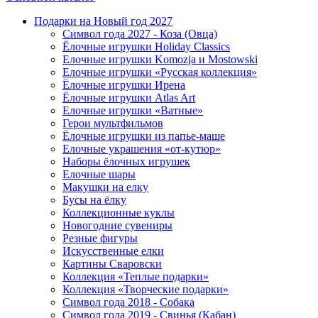
Подарки на Новый год 2027
Символ года 2027 - Коза (Овца)
Ёлочные игрушки Holiday Classics
Елочные игрушки Komozja и Mostowski
Елочные игрушки «Русская коллекция»
Ёлочные игрушки Ирена
Ёлочные игрушки Atlas Art
Елочные игрушки «Ватные»
Герои мультфильмов
Ёлочные игрушки из папье-маше
Елочные украшения «от-кутюр»
Наборы ёлочных игрушек
Елочные шары
Макушки на елку
Бусы на ёлку
Коллекционные куклы
Новогодние сувениры
Резные фигуры
Искусственные елки
Картины Сваровски
Коллекция «Теплые подарки»
Коллекция «Творческие подарки»
Символ года 2018 - Собака
Символ года 2019 - Свинья (Кабан)