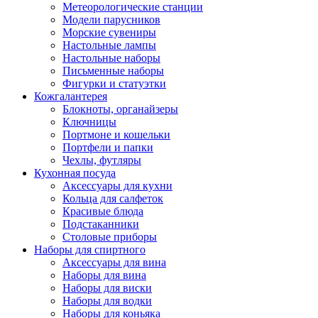
Метеорологические станции
Модели парусников
Морские сувениры
Настольные лампы
Настольные наборы
Письменные наборы
Фигурки и статуэтки
Кожгалантерея
Блокноты, органайзеры
Ключницы
Портмоне и кошельки
Портфели и папки
Чехлы, футляры
Кухонная посуда
Аксессуары для кухни
Кольца для салфеток
Красивые блюда
Подстаканники
Столовые приборы
Наборы для спиртного
Аксессуары для вина
Наборы для вина
Наборы для виски
Наборы для водки
Наборы для коньяка