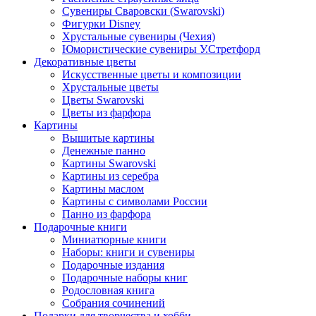
Сувениры Сваровски (Swarovski)
Фигурки Disney
Хрустальные сувениры (Чехия)
Юмористические сувениры У.Стретфорд
Декоративные цветы
Искусственные цветы и композиции
Хрустальные цветы
Цветы Swarovski
Цветы из фарфора
Картины
Вышитые картины
Денежные панно
Картины Swarovski
Картины из серебра
Картины маслом
Картины с символами России
Панно из фарфора
Подарочные книги
Миниатюрные книги
Наборы: книги и сувениры
Подарочные издания
Подарочные наборы книг
Родословная книга
Собрания сочинений
Подарки для творчества и хобби