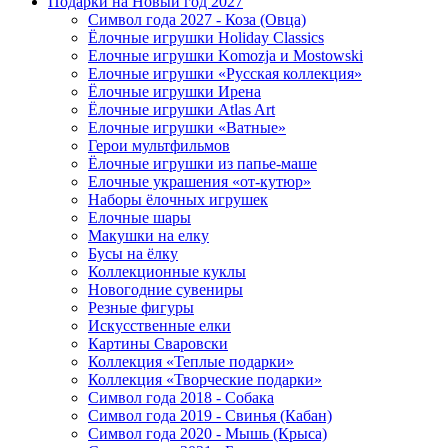
Подарки на Новый год 2027
Символ года 2027 - Коза (Овца)
Ёлочные игрушки Holiday Classics
Елочные игрушки Komozja и Mostowski
Елочные игрушки «Русская коллекция»
Ёлочные игрушки Ирена
Ёлочные игрушки Atlas Art
Елочные игрушки «Ватные»
Герои мультфильмов
Ёлочные игрушки из папье-маше
Елочные украшения «от-кутюр»
Наборы ёлочных игрушек
Елочные шары
Макушки на елку
Бусы на ёлку
Коллекционные куклы
Новогодние сувениры
Резные фигуры
Искусственные елки
Картины Сваровски
Коллекция «Теплые подарки»
Коллекция «Творческие подарки»
Символ года 2018 - Собака
Символ года 2019 - Свинья (Кабан)
Символ года 2020 - Мышь (Крыса)