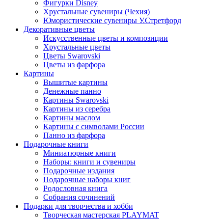
Фигурки Disney
Хрустальные сувениры (Чехия)
Юмористические сувениры У.Стретфорд
Декоративные цветы
Искусственные цветы и композиции
Хрустальные цветы
Цветы Swarovski
Цветы из фарфора
Картины
Вышитые картины
Денежные панно
Картины Swarovski
Картины из серебра
Картины маслом
Картины с символами России
Панно из фарфора
Подарочные книги
Миниатюрные книги
Наборы: книги и сувениры
Подарочные издания
Подарочные наборы книг
Родословная книга
Собрания сочинений
Подарки для творчества и хобби
Творческая мастерская PLAYMAT