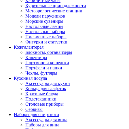
Кабинетные часы
Курительные принадлежности
Метеорологические станции
Модели парусников
Морские сувениры
Настольные лампы
Настольные наборы
Письменные наборы
Фигурки и статуэтки
Кожгалантерея
Блокноты, органайзеры
Ключницы
Портмоне и кошельки
Портфели и папки
Чехлы, футляры
Кухонная посуда
Аксессуары для кухни
Кольца для салфеток
Красивые блюда
Подстаканники
Столовые приборы
Cервизы
Наборы для спиртного
Аксессуары для вина
Наборы для вина