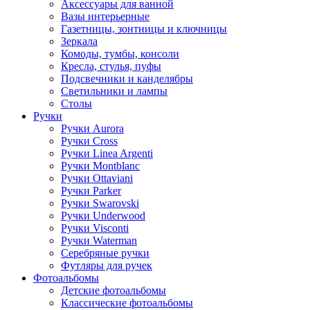
Аксессуары для ванной
Вазы интерьерные
Газетницы, зонтницы и ключницы
Зеркала
Комоды, тумбы, консоли
Кресла, стулья, пуфы
Подсвечники и канделябры
Светильники и лампы
Столы
Ручки
Ручки Aurora
Ручки Cross
Ручки Linea Argenti
Ручки Montblanc
Ручки Ottaviani
Ручки Parker
Ручки Swarovski
Ручки Underwood
Ручки Visconti
Ручки Waterman
Серебряные ручки
Футляры для ручек
Фотоальбомы
Детские фотоальбомы
Классические фотоальбомы