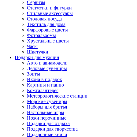
Сервизы
Статуэтки и фигурки
Стильные аксессуары
Столовая посуда
Текстиль для дома
Фарфоровые цветы
Фотоальбомы
Хрустальные цветы
Часы
Шкатулки
Подарки для мужчин
Авто и авиамодели
Деловые сувениры
Зонты
Икона в подарок
Картины и панно
Кожгалантерея
Метеорологические станции
Морские сувениры
Наборы для бритья
Настольные игры
Ножи перочинные
Подарки для отдыха
Подарки для творчества
Подарочные книги