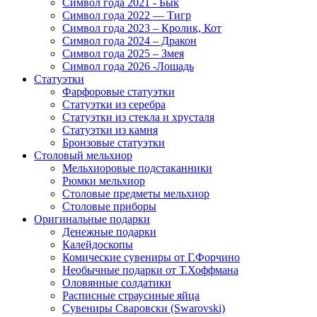
Символ года 2021 - Бык
Символ года 2022 — Тигр
Символ года 2023 – Кролик, Кот
Символ года 2024 – Дракон
Символ года 2025 – Змея
Символ года 2026 -Лошадь
Статуэтки
Фарфоровые статуэтки
Статуэтки из серебра
Статуэтки из стекла и хрусталя
Статуэтки из камня
Бронзовые статуэтки
Столовый мельхиор
Мельхиоровые подстаканники
Рюмки мельхиор
Столовые предметы мельхиор
Столовые приборы
Оригинальные подарки
Денежные подарки
Калейдоскопы
Комические сувениры от Г.Форчино
Необычные подарки от Т.Хоффмана
Оловянные солдатики
Расписные страусиные яйца
Сувениры Сваровски (Swarovski)