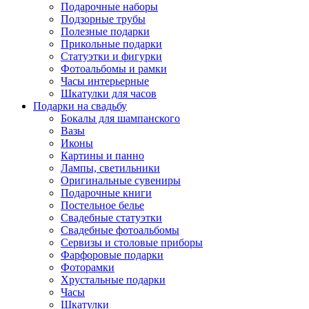
Подарочные наборы
Подзорные трубы
Полезные подарки
Прикольные подарки
Статуэтки и фигурки
Фотоальбомы и рамки
Часы интерьерные
Шкатулки для часов
Подарки на свадьбу
Бокалы для шампанского
Вазы
Иконы
Картины и панно
Лампы, светильники
Оригинальные сувениры
Подарочные книги
Постельное белье
Свадебные статуэтки
Свадебные фотоальбомы
Сервизы и столовые приборы
Фарфоровые подарки
Фоторамки
Хрустальные подарки
Часы
Шкатулки