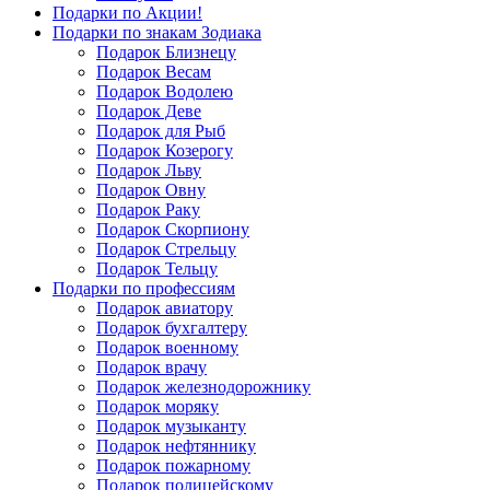
Подарки по Акции!
Подарки по знакам Зодиака
Подарок Близнецу
Подарок Весам
Подарок Водолею
Подарок Деве
Подарок для Рыб
Подарок Козерогу
Подарок Льву
Подарок Овну
Подарок Раку
Подарок Скорпиону
Подарок Стрельцу
Подарок Тельцу
Подарки по профессиям
Подарок авиатору
Подарок бухгалтеру
Подарок военному
Подарок врачу
Подарок железнодорожнику
Подарок моряку
Подарок музыканту
Подарок нефтяннику
Подарок пожарному
Подарок полицейскому