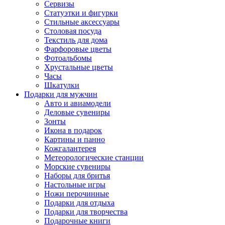
Сервизы
Статуэтки и фигурки
Стильные аксессуары
Столовая посуда
Текстиль для дома
Фарфоровые цветы
Фотоальбомы
Хрустальные цветы
Часы
Шкатулки
Подарки для мужчин
Авто и авиамодели
Деловые сувениры
Зонты
Икона в подарок
Картины и панно
Кожгалантерея
Метеорологические станции
Морские сувениры
Наборы для бритья
Настольные игры
Ножи перочинные
Подарки для отдыха
Подарки для творчества
Подарочные книги