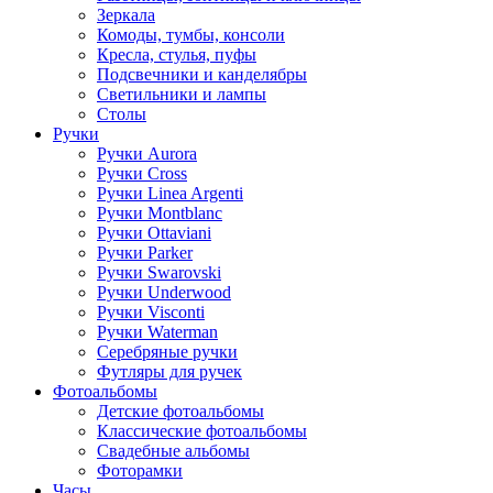
Зеркала
Комоды, тумбы, консоли
Кресла, стулья, пуфы
Подсвечники и канделябры
Светильники и лампы
Столы
Ручки
Ручки Aurora
Ручки Cross
Ручки Linea Argenti
Ручки Montblanc
Ручки Ottaviani
Ручки Parker
Ручки Swarovski
Ручки Underwood
Ручки Visconti
Ручки Waterman
Серебряные ручки
Футляры для ручек
Фотоальбомы
Детские фотоальбомы
Классические фотоальбомы
Свадебные альбомы
Фоторамки
Часы