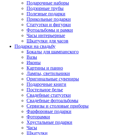
Подарочные наборы
Подзорные трубы
Полезные подарки
Прикольные подарки
Статуэтки и фигурки
Фотоальбомы и рамки
Часы интерьерные
Шкатулки для часов
Подарки на свадьбу
Бокалы для шампанского
Вазы
Иконы
Картины и панно
Лампы, светильники
Оригинальные сувениры
Подарочные книги
Постельное белье
Свадебные статуэтки
Свадебные фотоальбомы
Сервизы и столовые приборы
Фарфоровые подарки
Фоторамки
Хрустальные подарки
Часы
Шкатулки