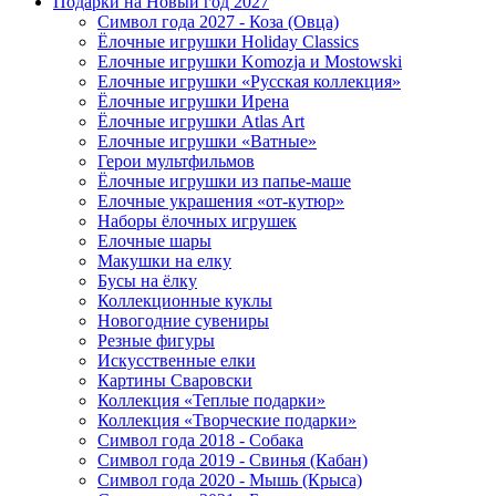
Подарки на Новый год 2027
Символ года 2027 - Коза (Овца)
Ёлочные игрушки Holiday Classics
Елочные игрушки Komozja и Mostowski
Елочные игрушки «Русская коллекция»
Ёлочные игрушки Ирена
Ёлочные игрушки Atlas Art
Елочные игрушки «Ватные»
Герои мультфильмов
Ёлочные игрушки из папье-маше
Елочные украшения «от-кутюр»
Наборы ёлочных игрушек
Елочные шары
Макушки на елку
Бусы на ёлку
Коллекционные куклы
Новогодние сувениры
Резные фигуры
Искусственные елки
Картины Сваровски
Коллекция «Теплые подарки»
Коллекция «Творческие подарки»
Символ года 2018 - Собака
Символ года 2019 - Свинья (Кабан)
Символ года 2020 - Мышь (Крыса)