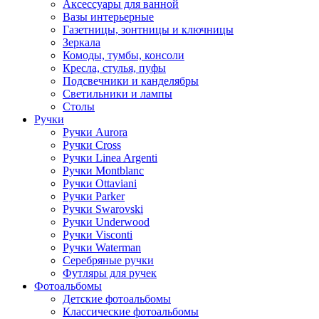
Аксессуары для ванной
Вазы интерьерные
Газетницы, зонтницы и ключницы
Зеркала
Комоды, тумбы, консоли
Кресла, стулья, пуфы
Подсвечники и канделябры
Светильники и лампы
Столы
Ручки
Ручки Aurora
Ручки Cross
Ручки Linea Argenti
Ручки Montblanc
Ручки Ottaviani
Ручки Parker
Ручки Swarovski
Ручки Underwood
Ручки Visconti
Ручки Waterman
Серебряные ручки
Футляры для ручек
Фотоальбомы
Детские фотоальбомы
Классические фотоальбомы