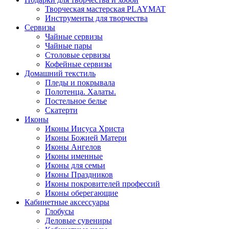
Творческая мастерская PLAYMAT
Инструменты для творчества
Cервизы
Чайные сервизы
Чайные пары
Столовые сервизы
Кофейные сервизы
Домашний текстиль
Пледы и покрывала
Полотенца. Халаты.
Постельное белье
Скатерти
Иконы
Иконы Иисуса Христа
Иконы Божией Матери
Иконы Ангелов
Иконы именные
Иконы для семьи
Иконы Праздников
Иконы покровителей профессий
Иконы оберегающие
Кабинетные аксессуары
Глобусы
Деловые сувениры