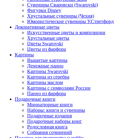
Сувениры Сваровски (Swarovski)
Фигурки Disney
Хрустальные сувениры (Чехия)
Юмористические сувениры У.Стретфорд
Декоративные цветы
Искусственные цветы и композиции
Хрустальные цветы
Цветы Swarovski
Цветы из фарфора
Картины
Вышитые картины
Денежные панно
Картины Swarovski
Картины из серебра
Картины маслом
Картины с символами России
Панно из фарфора
Подарочные книги
Миниатюрные книги
Наборы: книги и сувениры
Подарочные издания
Подарочные наборы книг
Родословная книга
Собрания сочинений
Подарки для творчества и хобби