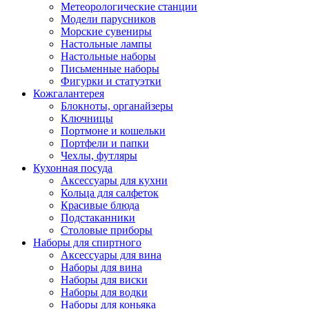
Метеорологические станции
Модели парусников
Морские сувениры
Настольные лампы
Настольные наборы
Письменные наборы
Фигурки и статуэтки
Кожгалантерея
Блокноты, органайзеры
Ключницы
Портмоне и кошельки
Портфели и папки
Чехлы, футляры
Кухонная посуда
Аксессуары для кухни
Кольца для салфеток
Красивые блюда
Подстаканники
Столовые приборы
Наборы для спиртного
Аксессуары для вина
Наборы для вина
Наборы для виски
Наборы для водки
Наборы для коньяка