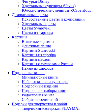
Фигурки Disney
Хрустальные сувениры (Чехия)
Юмористические сувениры У.Стретфорд
Декоративные цветы
Искусственные цветы и композиции
Хрустальные цветы
Цветы Swarovski
Цветы из фарфора
Картины
Вышитые картины
Денежные панно
Картины Swarovski
Картины из серебра
Картины маслом
Картины с символами России
Панно из фарфора
Подарочные книги
Миниатюрные книги
Наборы: книги и сувениры
Подарочные издания
Подарочные наборы книг
Родословная книга
Собрания сочинений
Подарки для творчества и хобби
Творческая мастерская PLAYMAT