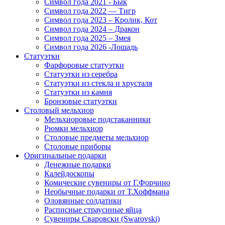
Символ года 2021 - Бык
Символ года 2022 — Тигр
Символ года 2023 – Кролик, Кот
Символ года 2024 – Дракон
Символ года 2025 – Змея
Символ года 2026 -Лошадь
Статуэтки
Фарфоровые статуэтки
Статуэтки из серебра
Статуэтки из стекла и хрусталя
Статуэтки из камня
Бронзовые статуэтки
Столовый мельхиор
Мельхиоровые подстаканники
Рюмки мельхиор
Столовые предметы мельхиор
Столовые приборы
Оригинальные подарки
Денежные подарки
Калейдоскопы
Комические сувениры от Г.Форчино
Необычные подарки от Т.Хоффмана
Оловянные солдатики
Расписные страусиные яйца
Сувениры Сваровски (Swarovski)