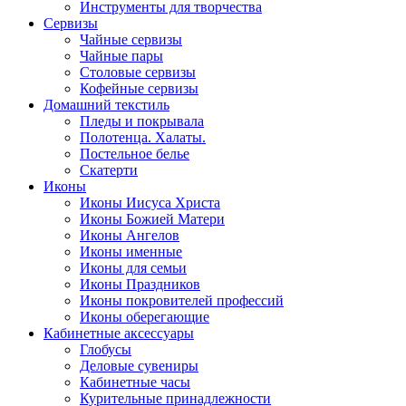
Инструменты для творчества
Cервизы
Чайные сервизы
Чайные пары
Столовые сервизы
Кофейные сервизы
Домашний текстиль
Пледы и покрывала
Полотенца. Халаты.
Постельное белье
Скатерти
Иконы
Иконы Иисуса Христа
Иконы Божией Матери
Иконы Ангелов
Иконы именные
Иконы для семьи
Иконы Праздников
Иконы покровителей профессий
Иконы оберегающие
Кабинетные аксессуары
Глобусы
Деловые сувениры
Кабинетные часы
Курительные принадлежности