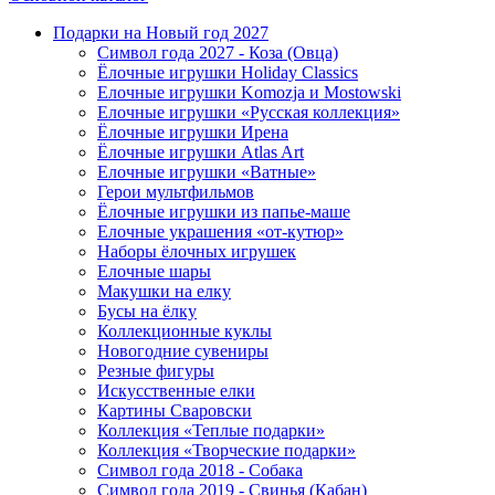
Подарки на Новый год 2027
Символ года 2027 - Коза (Овца)
Ёлочные игрушки Holiday Classics
Елочные игрушки Komozja и Mostowski
Елочные игрушки «Русская коллекция»
Ёлочные игрушки Ирена
Ёлочные игрушки Atlas Art
Елочные игрушки «Ватные»
Герои мультфильмов
Ёлочные игрушки из папье-маше
Елочные украшения «от-кутюр»
Наборы ёлочных игрушек
Елочные шары
Макушки на елку
Бусы на ёлку
Коллекционные куклы
Новогодние сувениры
Резные фигуры
Искусственные елки
Картины Сваровски
Коллекция «Теплые подарки»
Коллекция «Творческие подарки»
Символ года 2018 - Собака
Символ года 2019 - Свинья (Кабан)