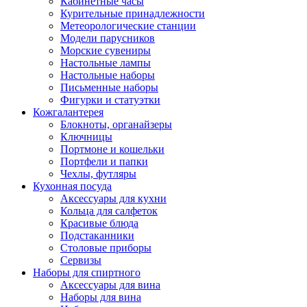
Кабинетные часы
Курительные принадлежности
Метеорологические станции
Модели парусников
Морские сувениры
Настольные лампы
Настольные наборы
Письменные наборы
Фигурки и статуэтки
Кожгалантерея
Блокноты, органайзеры
Ключницы
Портмоне и кошельки
Портфели и папки
Чехлы, футляры
Кухонная посуда
Аксессуары для кухни
Кольца для салфеток
Красивые блюда
Подстаканники
Столовые приборы
Cервизы
Наборы для спиртного
Аксессуары для вина
Наборы для вина