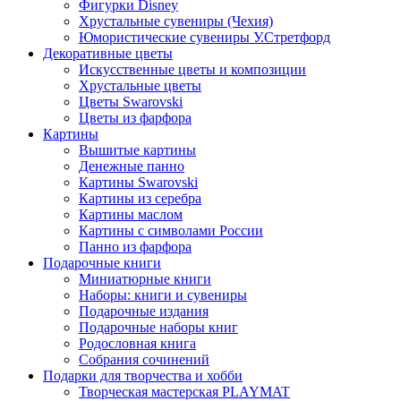
Фигурки Disney
Хрустальные сувениры (Чехия)
Юмористические сувениры У.Стретфорд
Декоративные цветы
Искусственные цветы и композиции
Хрустальные цветы
Цветы Swarovski
Цветы из фарфора
Картины
Вышитые картины
Денежные панно
Картины Swarovski
Картины из серебра
Картины маслом
Картины с символами России
Панно из фарфора
Подарочные книги
Миниатюрные книги
Наборы: книги и сувениры
Подарочные издания
Подарочные наборы книг
Родословная книга
Собрания сочинений
Подарки для творчества и хобби
Творческая мастерская PLAYMAT