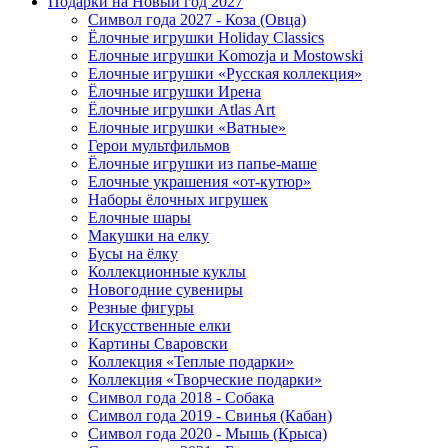
Подарки на Новый год 2027
Символ года 2027 - Коза (Овца)
Ёлочные игрушки Holiday Classics
Елочные игрушки Komozja и Mostowski
Елочные игрушки «Русская коллекция»
Ёлочные игрушки Ирена
Ёлочные игрушки Atlas Art
Елочные игрушки «Ватные»
Герои мультфильмов
Ёлочные игрушки из папье-маше
Елочные украшения «от-кутюр»
Наборы ёлочных игрушек
Елочные шары
Макушки на елку
Бусы на ёлку
Коллекционные куклы
Новогодние сувениры
Резные фигуры
Искусственные елки
Картины Сваровски
Коллекция «Теплые подарки»
Коллекция «Творческие подарки»
Символ года 2018 - Собака
Символ года 2019 - Свинья (Кабан)
Символ года 2020 - Мышь (Крыса)