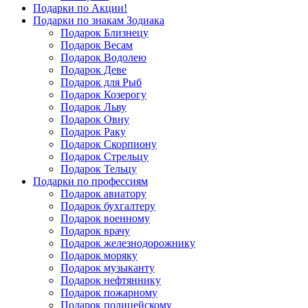
Подарки по Акции!
Подарки по знакам Зодиака
Подарок Близнецу
Подарок Весам
Подарок Водолею
Подарок Деве
Подарок для Рыб
Подарок Козерогу
Подарок Льву
Подарок Овну
Подарок Раку
Подарок Скорпиону
Подарок Стрельцу
Подарок Тельцу
Подарки по профессиям
Подарок авиатору
Подарок бухгалтеру
Подарок военному
Подарок врачу
Подарок железнодорожнику
Подарок моряку
Подарок музыканту
Подарок нефтяннику
Подарок пожарному
Подарок полицейскому