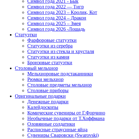
Символ года 2021 - Бык
Символ года 2022 — Тигр
Символ года 2023 – Кролик, Кот
Символ года 2024 – Дракон
Символ года 2025 – Змея
Символ года 2026 -Лошадь
Статуэтки
Фарфоровые статуэтки
Статуэтки из серебра
Статуэтки из стекла и хрусталя
Статуэтки из камня
Бронзовые статуэтки
Столовый мельхиор
Мельхиоровые подстаканники
Рюмки мельхиор
Столовые предметы мельхиор
Столовые приборы
Оригинальные подарки
Денежные подарки
Калейдоскопы
Комические сувениры от Г.Форчино
Необычные подарки от Т.Хоффмана
Оловянные солдатики
Расписные страусиные яйца
Сувениры Сваровски (Swarovski)