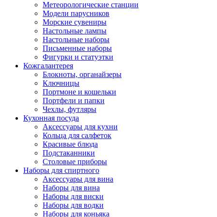
Метеорологические станции
Модели парусников
Морские сувениры
Настольные лампы
Настольные наборы
Письменные наборы
Фигурки и статуэтки
Кожгалантерея
Блокноты, органайзеры
Ключницы
Портмоне и кошельки
Портфели и папки
Чехлы, футляры
Кухонная посуда
Аксессуары для кухни
Кольца для салфеток
Красивые блюда
Подстаканники
Столовые приборы
Наборы для спиртного
Аксессуары для вина
Наборы для вина
Наборы для виски
Наборы для водки
Наборы для коньяка