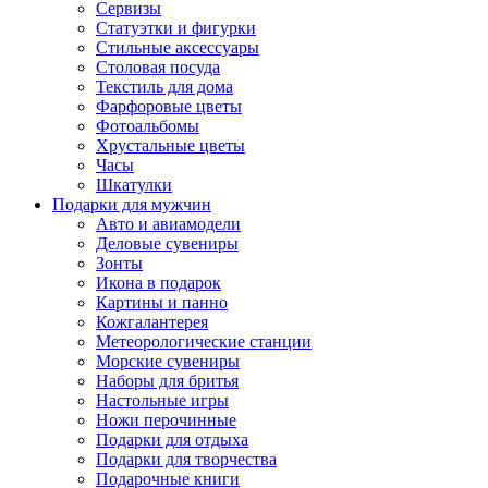
Сервизы
Статуэтки и фигурки
Стильные аксессуары
Столовая посуда
Текстиль для дома
Фарфоровые цветы
Фотоальбомы
Хрустальные цветы
Часы
Шкатулки
Подарки для мужчин
Авто и авиамодели
Деловые сувениры
Зонты
Икона в подарок
Картины и панно
Кожгалантерея
Метеорологические станции
Морские сувениры
Наборы для бритья
Настольные игры
Ножи перочинные
Подарки для отдыха
Подарки для творчества
Подарочные книги