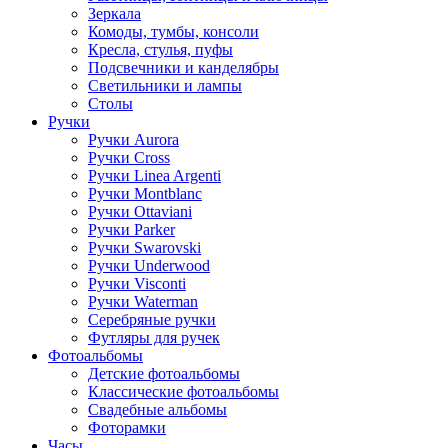
Зеркала
Комоды, тумбы, консоли
Кресла, стулья, пуфы
Подсвечники и канделябры
Светильники и лампы
Столы
Ручки
Ручки Aurora
Ручки Cross
Ручки Linea Argenti
Ручки Montblanc
Ручки Ottaviani
Ручки Parker
Ручки Swarovski
Ручки Underwood
Ручки Visconti
Ручки Waterman
Серебряные ручки
Футляры для ручек
Фотоальбомы
Детские фотоальбомы
Классические фотоальбомы
Свадебные альбомы
Фоторамки
Часы