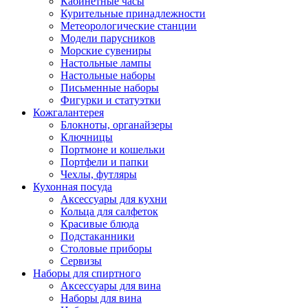
Кабинетные часы
Курительные принадлежности
Метеорологические станции
Модели парусников
Морские сувениры
Настольные лампы
Настольные наборы
Письменные наборы
Фигурки и статуэтки
Кожгалантерея
Блокноты, органайзеры
Ключницы
Портмоне и кошельки
Портфели и папки
Чехлы, футляры
Кухонная посуда
Аксессуары для кухни
Кольца для салфеток
Красивые блюда
Подстаканники
Столовые приборы
Cервизы
Наборы для спиртного
Аксессуары для вина
Наборы для вина