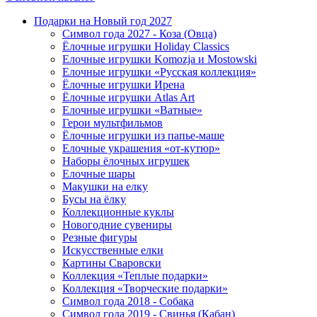
Подарки на Новый год 2027
Символ года 2027 - Коза (Овца)
Ёлочные игрушки Holiday Classics
Елочные игрушки Komozja и Mostowski
Елочные игрушки «Русская коллекция»
Ёлочные игрушки Ирена
Ёлочные игрушки Atlas Art
Елочные игрушки «Ватные»
Герои мультфильмов
Ёлочные игрушки из папье-маше
Елочные украшения «от-кутюр»
Наборы ёлочных игрушек
Елочные шары
Макушки на елку
Бусы на ёлку
Коллекционные куклы
Новогодние сувениры
Резные фигуры
Искусственные елки
Картины Сваровски
Коллекция «Теплые подарки»
Коллекция «Творческие подарки»
Символ года 2018 - Собака
Символ года 2019 - Свинья (Кабан)