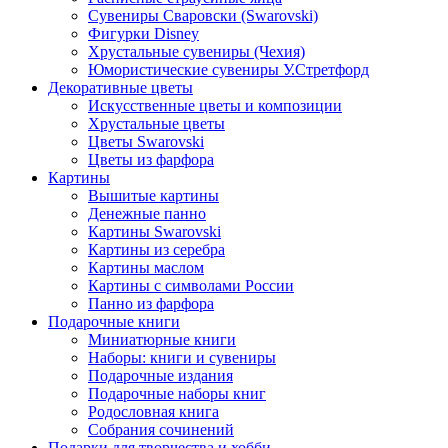
Сувениры Сваровски (Swarovski)
Фигурки Disney
Хрустальные сувениры (Чехия)
Юмористические сувениры У.Стретфорд
Декоративные цветы
Искусственные цветы и композиции
Хрустальные цветы
Цветы Swarovski
Цветы из фарфора
Картины
Вышитые картины
Денежные панно
Картины Swarovski
Картины из серебра
Картины маслом
Картины с символами России
Панно из фарфора
Подарочные книги
Миниатюрные книги
Наборы: книги и сувениры
Подарочные издания
Подарочные наборы книг
Родословная книга
Собрания сочинений
Подарки для творчества и хобби