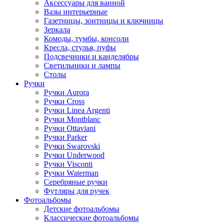
Аксессуары для ванной
Вазы интерьерные
Газетницы, зонтницы и ключницы
Зеркала
Комоды, тумбы, консоли
Кресла, стулья, пуфы
Подсвечники и канделябры
Светильники и лампы
Столы
Ручки
Ручки Aurora
Ручки Cross
Ручки Linea Argenti
Ручки Montblanc
Ручки Ottaviani
Ручки Parker
Ручки Swarovski
Ручки Underwood
Ручки Visconti
Ручки Waterman
Серебряные ручки
Футляры для ручек
Фотоальбомы
Детские фотоальбомы
Классические фотоальбомы