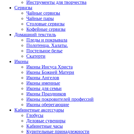
Инструменты для творчества
Cервизы
Чайные сервизы
Чайные пары
Столовые сервизы
Кофейные сервизы
Домашний текстиль
Пледы и покрывала
Полотенца. Халаты.
Постельное белье
Скатерти
Иконы
Иконы Иисуса Христа
Иконы Божией Матери
Иконы Ангелов
Иконы именные
Иконы для семьи
Иконы Праздников
Иконы покровителей профессий
Иконы оберегающие
Кабинетные аксессуары
Глобусы
Деловые сувениры
Кабинетные часы
Курительные принадлежности