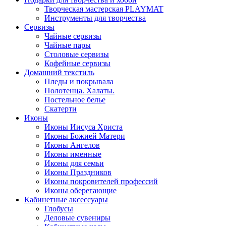
Творческая мастерская PLAYMAT
Инструменты для творчества
Cервизы
Чайные сервизы
Чайные пары
Столовые сервизы
Кофейные сервизы
Домашний текстиль
Пледы и покрывала
Полотенца. Халаты.
Постельное белье
Скатерти
Иконы
Иконы Иисуса Христа
Иконы Божией Матери
Иконы Ангелов
Иконы именные
Иконы для семьи
Иконы Праздников
Иконы покровителей профессий
Иконы оберегающие
Кабинетные аксессуары
Глобусы
Деловые сувениры