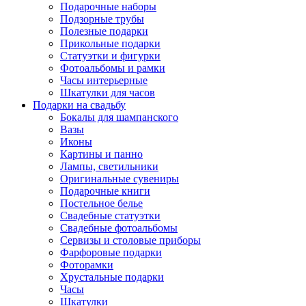
Подарочные наборы
Подзорные трубы
Полезные подарки
Прикольные подарки
Статуэтки и фигурки
Фотоальбомы и рамки
Часы интерьерные
Шкатулки для часов
Подарки на свадьбу
Бокалы для шампанского
Вазы
Иконы
Картины и панно
Лампы, светильники
Оригинальные сувениры
Подарочные книги
Постельное белье
Свадебные статуэтки
Свадебные фотоальбомы
Сервизы и столовые приборы
Фарфоровые подарки
Фоторамки
Хрустальные подарки
Часы
Шкатулки