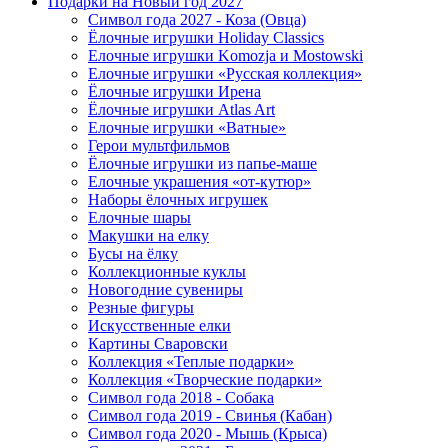
Подарки на Новый год 2027
Символ года 2027 - Коза (Овца)
Ёлочные игрушки Holiday Classics
Елочные игрушки Komozja и Mostowski
Елочные игрушки «Русская коллекция»
Ёлочные игрушки Ирена
Ёлочные игрушки Atlas Art
Елочные игрушки «Ватные»
Герои мультфильмов
Ёлочные игрушки из папье-маше
Елочные украшения «от-кутюр»
Наборы ёлочных игрушек
Елочные шары
Макушки на елку
Бусы на ёлку
Коллекционные куклы
Новогодние сувениры
Резные фигуры
Искусственные елки
Картины Сваровски
Коллекция «Теплые подарки»
Коллекция «Творческие подарки»
Символ года 2018 - Собака
Символ года 2019 - Свинья (Кабан)
Символ года 2020 - Мышь (Крыса)