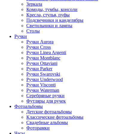
Зеркала
Комоды, тумбы, консоли
Кресла, стулья, пуфы
Подсвечники и канделябры
Светильники и лампы
Столы
Ручки
Ручки Aurora
Ручки Cross
Ручки Linea Argenti
Ручки Montblanc
Ручки Ottaviani
Ручки Parker
Ручки Swarovski
Ручки Underwood
Ручки Visconti
Ручки Waterman
Серебряные ручки
Футляры для ручек
Фотоальбомы
Детские фотоальбомы
Классические фотоальбомы
Свадебные альбомы
Фоторамки
Часы