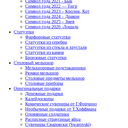
Символ года 2021 - Бык
Символ года 2022 — Тигр
Символ года 2023 – Кролик, Кот
Символ года 2024 – Дракон
Символ года 2025 – Змея
Символ года 2026 -Лошадь
Статуэтки
Фарфоровые статуэтки
Статуэтки из серебра
Статуэтки из стекла и хрусталя
Статуэтки из камня
Бронзовые статуэтки
Столовый мельхиор
Мельхиоровые подстаканники
Рюмки мельхиор
Столовые предметы мельхиор
Столовые приборы
Оригинальные подарки
Денежные подарки
Калейдоскопы
Комические сувениры от Г.Форчино
Необычные подарки от Т.Хоффмана
Оловянные солдатики
Расписные страусиные яйца
Сувениры Сваровски (Swarovski)