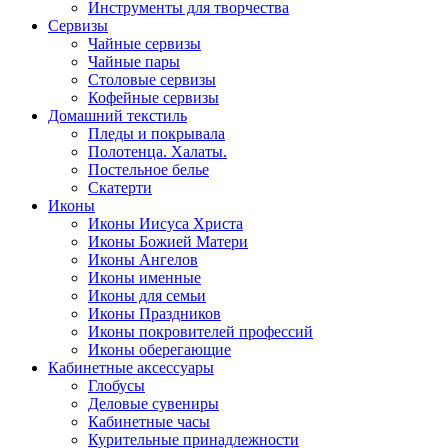
Инструменты для творчества
Cервизы
Чайные сервизы
Чайные пары
Столовые сервизы
Кофейные сервизы
Домашний текстиль
Пледы и покрывала
Полотенца. Халаты.
Постельное белье
Скатерти
Иконы
Иконы Иисуса Христа
Иконы Божией Матери
Иконы Ангелов
Иконы именные
Иконы для семьи
Иконы Праздников
Иконы покровителей профессий
Иконы оберегающие
Кабинетные аксессуары
Глобусы
Деловые сувениры
Кабинетные часы
Курительные принадлежности