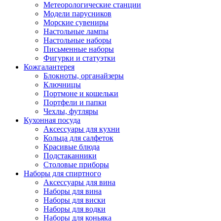
Метеорологические станции
Модели парусников
Морские сувениры
Настольные лампы
Настольные наборы
Письменные наборы
Фигурки и статуэтки
Кожгалантерея
Блокноты, органайзеры
Ключницы
Портмоне и кошельки
Портфели и папки
Чехлы, футляры
Кухонная посуда
Аксессуары для кухни
Кольца для салфеток
Красивые блюда
Подстаканники
Столовые приборы
Наборы для спиртного
Аксессуары для вина
Наборы для вина
Наборы для виски
Наборы для водки
Наборы для коньяка