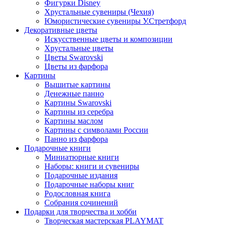
Фигурки Disney
Хрустальные сувениры (Чехия)
Юмористические сувениры У.Стретфорд
Декоративные цветы
Искусственные цветы и композиции
Хрустальные цветы
Цветы Swarovski
Цветы из фарфора
Картины
Вышитые картины
Денежные панно
Картины Swarovski
Картины из серебра
Картины маслом
Картины с символами России
Панно из фарфора
Подарочные книги
Миниатюрные книги
Наборы: книги и сувениры
Подарочные издания
Подарочные наборы книг
Родословная книга
Собрания сочинений
Подарки для творчества и хобби
Творческая мастерская PLAYMAT