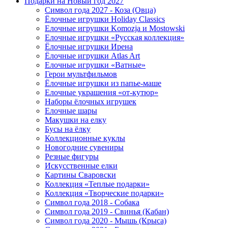
Подарки на Новый год 2027
Символ года 2027 - Коза (Овца)
Ёлочные игрушки Holiday Classics
Елочные игрушки Komozja и Mostowski
Елочные игрушки «Русская коллекция»
Ёлочные игрушки Ирена
Ёлочные игрушки Atlas Art
Елочные игрушки «Ватные»
Герои мультфильмов
Ёлочные игрушки из папье-маше
Елочные украшения «от-кутюр»
Наборы ёлочных игрушек
Елочные шары
Макушки на елку
Бусы на ёлку
Коллекционные куклы
Новогодние сувениры
Резные фигуры
Искусственные елки
Картины Сваровски
Коллекция «Теплые подарки»
Коллекция «Творческие подарки»
Символ года 2018 - Собака
Символ года 2019 - Свинья (Кабан)
Символ года 2020 - Мышь (Крыса)