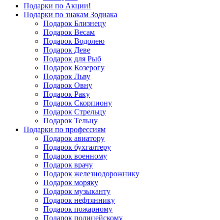
Подарки по Акции!
Подарки по знакам Зодиака
Подарок Близнецу
Подарок Весам
Подарок Водолею
Подарок Деве
Подарок для Рыб
Подарок Козерогу
Подарок Льву
Подарок Овну
Подарок Раку
Подарок Скорпиону
Подарок Стрельцу
Подарок Тельцу
Подарки по профессиям
Подарок авиатору
Подарок бухгалтеру
Подарок военному
Подарок врачу
Подарок железнодорожнику
Подарок моряку
Подарок музыканту
Подарок нефтяннику
Подарок пожарному
Подарок полицейскому