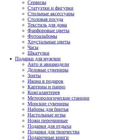
Сервизы
Статуэтки и фигурки
Стильные аксессуары
Столовая посуда
Текстиль для дома
Фарфоровые цветы
Фотоальбомы
Хрустальные цветы
Часы
Шкатулки
Подарки для мужчин
Авто и авиамодели
Деловые сувениры
Зонты
Икона в подарок
Картины и панно
Кожгалантерея
Метеорологические станции
Морские сувениры
Наборы для бритья
Настольные игры
Ножи перочинные
Подарки для отдыха
Подарки для творчества
Подарочные книги