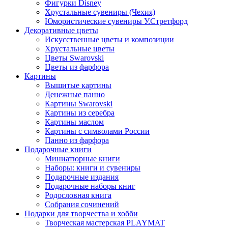
Фигурки Disney
Хрустальные сувениры (Чехия)
Юмористические сувениры У.Стретфорд
Декоративные цветы
Искусственные цветы и композиции
Хрустальные цветы
Цветы Swarovski
Цветы из фарфора
Картины
Вышитые картины
Денежные панно
Картины Swarovski
Картины из серебра
Картины маслом
Картины с символами России
Панно из фарфора
Подарочные книги
Миниатюрные книги
Наборы: книги и сувениры
Подарочные издания
Подарочные наборы книг
Родословная книга
Собрания сочинений
Подарки для творчества и хобби
Творческая мастерская PLAYMAT