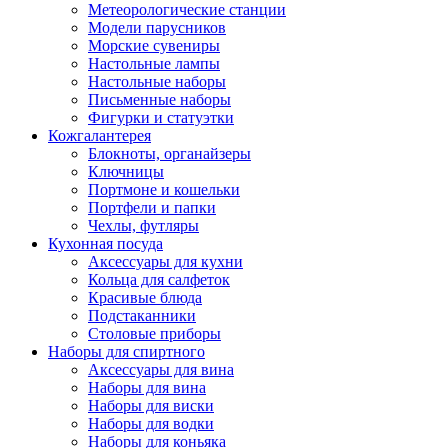
Метеорологические станции
Модели парусников
Морские сувениры
Настольные лампы
Настольные наборы
Письменные наборы
Фигурки и статуэтки
Кожгалантерея
Блокноты, органайзеры
Ключницы
Портмоне и кошельки
Портфели и папки
Чехлы, футляры
Кухонная посуда
Аксессуары для кухни
Кольца для салфеток
Красивые блюда
Подстаканники
Столовые приборы
Наборы для спиртного
Аксессуары для вина
Наборы для вина
Наборы для виски
Наборы для водки
Наборы для коньяка