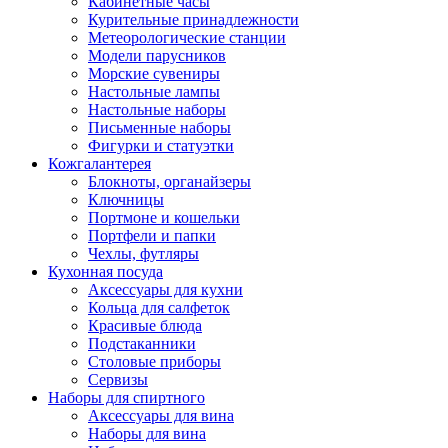
Кабинетные часы
Курительные принадлежности
Метеорологические станции
Модели парусников
Морские сувениры
Настольные лампы
Настольные наборы
Письменные наборы
Фигурки и статуэтки
Кожгалантерея
Блокноты, органайзеры
Ключницы
Портмоне и кошельки
Портфели и папки
Чехлы, футляры
Кухонная посуда
Аксессуары для кухни
Кольца для салфеток
Красивые блюда
Подстаканники
Столовые приборы
Cервизы
Наборы для спиртного
Аксессуары для вина
Наборы для вина