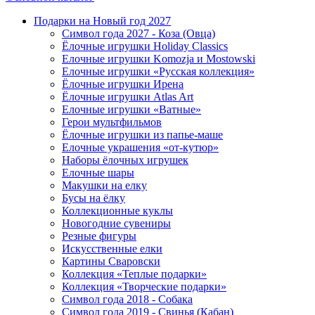
Подарки на Новый год 2027
Символ года 2027 - Коза (Овца)
Ёлочные игрушки Holiday Classics
Елочные игрушки Komozja и Mostowski
Елочные игрушки «Русская коллекция»
Ёлочные игрушки Ирена
Ёлочные игрушки Atlas Art
Елочные игрушки «Ватные»
Герои мультфильмов
Ёлочные игрушки из папье-маше
Елочные украшения «от-кутюр»
Наборы ёлочных игрушек
Елочные шары
Макушки на елку
Бусы на ёлку
Коллекционные куклы
Новогодние сувениры
Резные фигуры
Искусственные елки
Картины Сваровски
Коллекция «Теплые подарки»
Коллекция «Творческие подарки»
Символ года 2018 - Собака
Символ года 2019 - Свинья (Кабан)