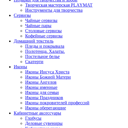
Творческая мастерская PLAYMAT
Инструменты для творчества
Cервизы
Чайные сервизы
Чайные пары
Столовые сервизы
Кофейные сервизы
Домашний текстиль
Пледы и покрывала
Полотенца. Халаты.
Постельное белье
Скатерти
Иконы
Иконы Иисуса Христа
Иконы Божией Матери
Иконы Ангелов
Иконы именные
Иконы для семьи
Иконы Праздников
Иконы покровителей профессий
Иконы оберегающие
Кабинетные аксессуары
Глобусы
Деловые сувениры