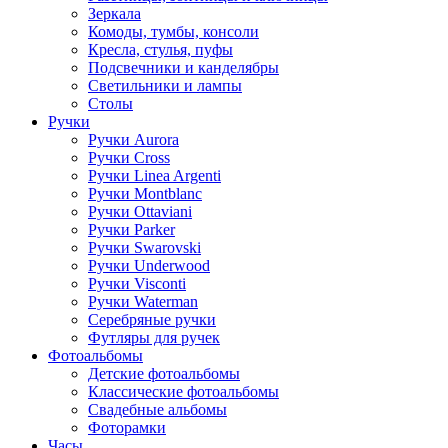
Зеркала
Комоды, тумбы, консоли
Кресла, стулья, пуфы
Подсвечники и канделябры
Светильники и лампы
Столы
Ручки
Ручки Aurora
Ручки Cross
Ручки Linea Argenti
Ручки Montblanc
Ручки Ottaviani
Ручки Parker
Ручки Swarovski
Ручки Underwood
Ручки Visconti
Ручки Waterman
Серебряные ручки
Футляры для ручек
Фотоальбомы
Детские фотоальбомы
Классические фотоальбомы
Свадебные альбомы
Фоторамки
Часы