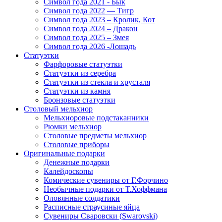
Символ года 2021 - Бык
Символ года 2022 — Тигр
Символ года 2023 – Кролик, Кот
Символ года 2024 – Дракон
Символ года 2025 – Змея
Символ года 2026 -Лошадь
Статуэтки
Фарфоровые статуэтки
Статуэтки из серебра
Статуэтки из стекла и хрусталя
Статуэтки из камня
Бронзовые статуэтки
Столовый мельхиор
Мельхиоровые подстаканники
Рюмки мельхиор
Столовые предметы мельхиор
Столовые приборы
Оригинальные подарки
Денежные подарки
Калейдоскопы
Комические сувениры от Г.Форчино
Необычные подарки от Т.Хоффмана
Оловянные солдатики
Расписные страусиные яйца
Сувениры Сваровски (Swarovski)