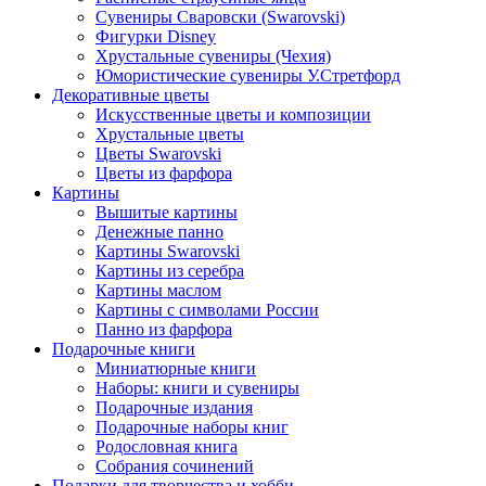
Сувениры Сваровски (Swarovski)
Фигурки Disney
Хрустальные сувениры (Чехия)
Юмористические сувениры У.Стретфорд
Декоративные цветы
Искусственные цветы и композиции
Хрустальные цветы
Цветы Swarovski
Цветы из фарфора
Картины
Вышитые картины
Денежные панно
Картины Swarovski
Картины из серебра
Картины маслом
Картины с символами России
Панно из фарфора
Подарочные книги
Миниатюрные книги
Наборы: книги и сувениры
Подарочные издания
Подарочные наборы книг
Родословная книга
Собрания сочинений
Подарки для творчества и хобби