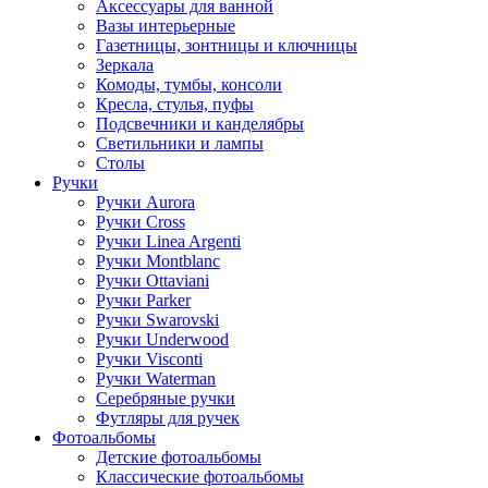
Аксессуары для ванной
Вазы интерьерные
Газетницы, зонтницы и ключницы
Зеркала
Комоды, тумбы, консоли
Кресла, стулья, пуфы
Подсвечники и канделябры
Светильники и лампы
Столы
Ручки
Ручки Aurora
Ручки Cross
Ручки Linea Argenti
Ручки Montblanc
Ручки Ottaviani
Ручки Parker
Ручки Swarovski
Ручки Underwood
Ручки Visconti
Ручки Waterman
Серебряные ручки
Футляры для ручек
Фотоальбомы
Детские фотоальбомы
Классические фотоальбомы