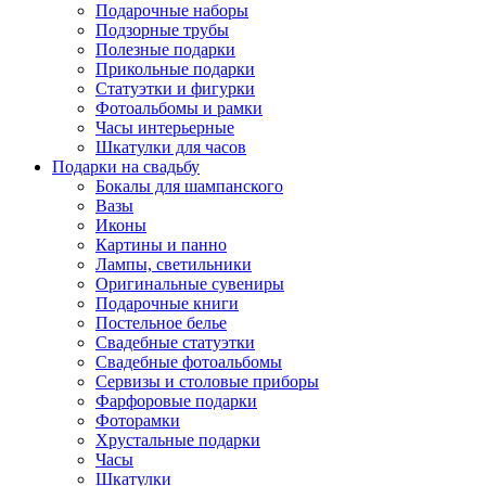
Подарочные наборы
Подзорные трубы
Полезные подарки
Прикольные подарки
Статуэтки и фигурки
Фотоальбомы и рамки
Часы интерьерные
Шкатулки для часов
Подарки на свадьбу
Бокалы для шампанского
Вазы
Иконы
Картины и панно
Лампы, светильники
Оригинальные сувениры
Подарочные книги
Постельное белье
Свадебные статуэтки
Свадебные фотоальбомы
Сервизы и столовые приборы
Фарфоровые подарки
Фоторамки
Хрустальные подарки
Часы
Шкатулки