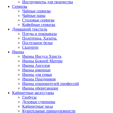
Инструменты для творчества
Cервизы
Чайные сервизы
Чайные пары
Столовые сервизы
Кофейные сервизы
Домашний текстиль
Пледы и покрывала
Полотенца. Халаты.
Постельное белье
Скатерти
Иконы
Иконы Иисуса Христа
Иконы Божией Матери
Иконы Ангелов
Иконы именные
Иконы для семьи
Иконы Праздников
Иконы покровителей профессий
Иконы оберегающие
Кабинетные аксессуары
Глобусы
Деловые сувениры
Кабинетные часы
Курительные принадлежности